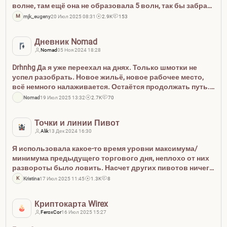
волне, там ещё она не образовала 5 волн, так бы забрал
профит
Монета HOME. Не дал ход цене:
пикча
M
mjk_eugeny
20 Июл 2025 08:31
2.9K
153
коррекция обычно доходит до 4 подволны. 5
получилась коротко...
Дневник Nomad
Nomad
05 Ноя 2024 18:28
Drhnhg Да я уже переехал на днях. Только шмотки не
успел разобрать. Новое жильё, новое рабочее место,
всё немного налаживается. Остаётся продолжать путь.
Спасибо :)
Nomad
19 Июл 2025 13:32
2.7K
70
Точки и линии Пивот
Alik
13 Дек 2024 16:30
Я использовала какое-то время уровни максимума/
минимума предыдущего торгового дня, неплохо от них
развороты было ловить. Насчет других пивотов ничего
не могу сказать, думаю они работают не так эффективно
K
Kristina
17 Июл 2025 11:45
1.3K
8
Потом, правда, потеряла этот индюк, может и верну на
сво...
Криптокарта Wirex
FeroxCor
16 Июл 2025 15:27