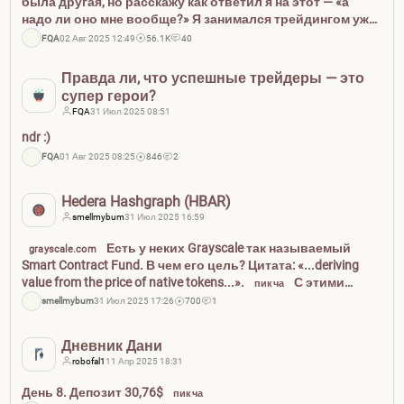
была другая, но расскажу как ответил я на этот — «а
надо ли оно мне вообще?» Я занимался трейдингом уже
1.5 года, как ко мне пришла мысль — «а надо ли оно мне
FQA
02 Авг 2025 12:49
56.1K
40
вообще?» В тот момент я читал много статей н...
Правда ли, что успешные трейдеры — это
супер герои?
FQA
31 Июл 2025 08:51
ndr :)
FQA
01 Авг 2025 08:25
846
2
Hedera Hashgraph (HBAR)
smellmybum
31 Июл 2025 16:59
Есть у неких Grayscale так называемый
grayscale.com
Smart Contract Fund. В чем его цель? Цитата: «...deriving
value from the price of native tokens...».
С этими
пикча
пациентами все понятно. Нравится такое. Эфирчик,
smellmybum
31 Июл 2025 17:26
700
1
Солана, мемы, экосистема и прочее. Sui...
Дневник Дани
robofal1
11 Апр 2025 18:31
День 8. Депозит 30,76$
пикча