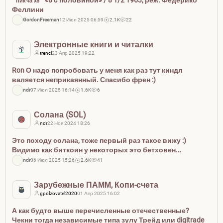
пикча x8
Феллини
GordonFreeman
12 Июл 2025 06:59
2.1K
22
Электронные книги и читалки
trencl
23 Апр 2025 19:22
Ron О надо попробовать у меня как раз тут киндл
валяется неприкаянный. Спасибо френ :)
ndr
07 Июл 2025 16:14
1.6K
6
Солана (SOL)
ndr
22 Ноя 2024 18:26
Это походу солана, тоже первый раз такое вижу :)
Видимо как биткоин у некоторых это бетховен...
ndr
06 Июл 2025 15:26
2.6K
41
Зарубежные ПАММ, Копи-счета
gpolzovatel2020
01 Апр 2025 16:02
А как будто выше перечисленные отечественные?
Чекни тогда независимые типа зулу Трейд или digitrade