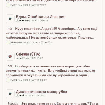
Тем временем, она находится в топ-10 мировых сетей.
Чем же там люди занимаются? Delphi Digital
спойлер
ndr
28 Июл 2025 21:45
670
1
расщедрилась и бесплатно выкатила полный обзор
сети Av...
Едем: Свободная Ичкерия
MrHorse
26 Июл 2025 01:54
ndr:
Нууу спасибоо, Андрей🤣 А вообще... А у кого ещё
на этом форуме, вот такие взгляды хорошие,
либеральные? Не из зомбоящика, которые. Пишите,
хочу видеть друзей в лицо. Вы пишите не стесняйтесь.
MrHorse
26 Июл 2025 18:04
789
4
Как грица «все ставьте лайк, посмотрим сколько
нас!&#187...
Celestia ($TIA)
ndr
23 Мар 2025 01:07
ndr:
Вообще это техническая тема вкратце чтобы
время не тратить.
Блокчейны стали настолько
пикча
сложными и охуевшими что ну нереально в один
запихнуть все. Например биткоин и эфир 1.0 это
ndr
24 Июл 2025 21:48
1.8K
7
примеры монолитных блокчейнов, где все четыре
уровня находятся в од...
Диалектическая мясорубка
mech
06 Июл 2025 21:55
Espada:
Это ведь тоже ответ. Зачем его пишешь? Так и