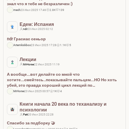
знал что я тебе не безразличен :)
mech
23 Июл 2025 17:46
2.8K
139
Едем: Испания
ndr
23 Июл 2025 02:12
ndr Грасиас сеньор
Artemkickbox
23 Июл 2025 17:28
1.1K
5
Лекции
MrHorse
22 Июл 2025 11:19
А вообще...вот делайте со мной что
хотите...смейтесь..показывайте пальцем...НО Но хоть
убей, это правда хороший цикл лекций по
политической философии. Александр Дугин —
MrHorse
23 Июл 2025 00:57
1K
4
Философия Политики Александр Дугин это тот самый
тип который... - - - В эти три тиреш...
Книги начала 20 века по теханализу и
психологии
Patt
20 Июл 2025 22:28
Спасибо за подборку 🤝