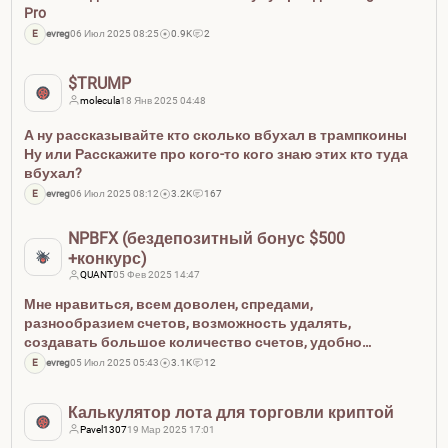
Pro
E
evreg
06 Июл 2025 08:25
0.9K
2
$TRUMP
molecula
18 Янв 2025 04:48
А ну рассказывайте кто сколько вбухал в трампкоины
Ну или Расскажите про кого-то кого знаю этих кто туда
вбухал?
E
evreg
06 Июл 2025 08:12
3.2K
167
NPBFX (бездепозитный бонус $500
+конкурс)
QUANT
05 Фев 2025 14:47
Мне нравиться, всем доволен, спредами,
разнообразием счетов, возможность удалять,
создавать большое количество счетов, удобно
тестировать стратегии...
E
evreg
05 Июл 2025 05:43
3.1K
12
Калькулятор лота для торговли криптой
Pavel1307
19 Мар 2025 17:01