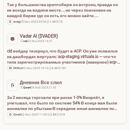
Так у большинства криптобирж он встроен, правда он
не всегда на видном месте....но через поисковик на
каждой бирже где он есть его можно найти....
E
evreg
05 Июл 2025 05:34
1.4K
12
Vader AI ($VADER)
ndr
23 Янв 2025 16:31
cld вейдер тизернул, что будет в ACP. Он уже появился
на дашбордах виртуалс: acp-staging.virtuals.io — что-то
типа зарегистрированных участников (наверное) acp-
beta.virtuals.io/ — активный бетатест ACP участников.
M
MrGrut
02 Июл 2025 19:16
3.4K
101
Вроде как вейдер агент будет предо...
Дневник Все слил
Qwert
08 Май 2025 21:45
За 2 месяца торговли при риске 1-3% Винрейт, я
учитывал, что было по системе 54% В конце мая были
аномалии по убыткам В середине июня аномалии по
убыткам В ряд 3-6 минус или 1-2 плюса В июле думаю
Q
Qwert
02 Июл 2025 11:39
2.8K
210
поторговать на демо, посмотреть на результат, если все
будет та...