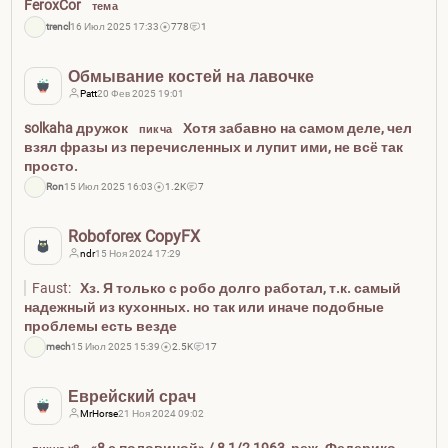
FeroxCor
тема
trencl
16 Июл 2025 17:33
778
1
Обмывание костей на лавочке
Patt
20 Фев 2025 19:01
solkaha дружок
Хотя забавно на самом деле, чел
пикча
взял фразы из перечисленных и лупит ими, не всё так
просто.
Ron
15 Июл 2025 16:03
1.2K
7
Roboforex CopyFX
ndr
15 Ноя 2024 17:29
Faust:
Хз. Я только с робо долго работал, т.к. самый
надежный из кухонных. но так или иначе подобные
проблемы есть везде
mech
15 Июл 2025 15:39
2.5K
17
Еврейский срач
MrHorse
21 Ноя 2024 09:02
«8 с половиной» / 8 1/2 1963, реж. Федерико