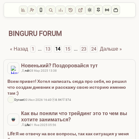
BINGURU FORUM
« Назад
...
...
Дальше »
1
13
14
15
23
24
Новенький? Поздоровайся тут
ndr
28 Мар 2025 13:38
Всем привет! Хотел написать сюда про себя, но решил
что создам дневник и расскажу свою историю именно
там :)
Dynast
30 Июл 2026 16:40
8.9K
374
Как вы поняли что трейдинг это то чем вы
хотите заниматься?
Life
01 Янв 2025 05:56
Life Я не отвечу на все вопросы, так как ситуация у меня