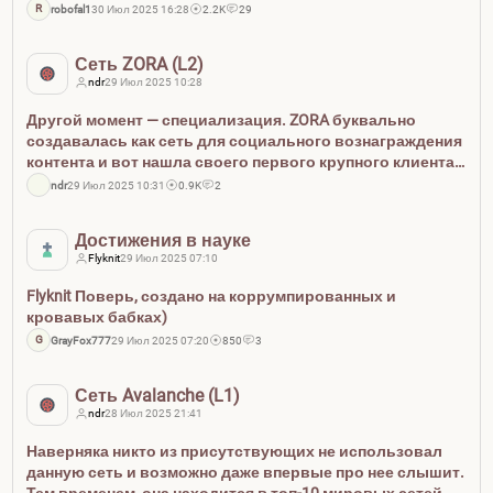
R
robofal1
30 Июл 2025 16:28
2.2K
29
Сеть ZORA (L2)
ndr
29 Июл 2025 10:28
Другой момент — специализация. ZORA буквально
создавалась как сеть для социального вознаграждения
контента и вот нашла своего первого крупного клиента.
Глядя на сотню сетей L2, задаемся вопросом — зачем эта
ndr
29 Июл 2025 10:31
0.9K
2
сеть? Могу ли я одной фразой описать ее
предназначени...
Достижения в науке
Flyknit
29 Июл 2025 07:10
Flyknit Поверь, создано на коррумпированных и
кровавых бабках)
G
GrayFox777
29 Июл 2025 07:20
850
3
Сеть Avalanche (L1)
ndr
28 Июл 2025 21:41
Наверняка никто из присутствующих не использовал
данную сеть и возможно даже впервые про нее слышит.