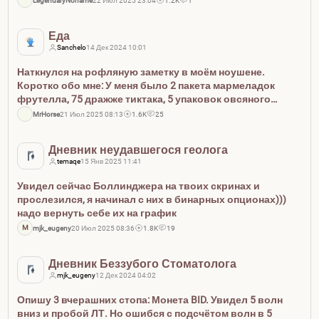
LegendaryNoname
22 Июл 2025 23:04
1.2K
1
Еда
Sanchelo
14 Дек 2024 10:01
Наткнулся на рофляную заметку в моём ноушене.
Коротко обо мне: У меня было 2 пакета мармеладок
фрутелла, 75 дражже тиктака, 5 упаковок овсяного
печенья, пол-солонки сахарной пудры и целое
MrHorse
21 Июл 2025 08:13
1.6K
25
множество пирожных всех сортов и расцветок, а также
кока-кола, спрайт, я...
Дневник неудавшегося геолога
temaqe
15 Янв 2025 11:41
Увидел сейчас Боллинджера на твоих скринах и
прослезился, я начинал с них в бинарных опционах)))
надо вернуть себе их на график
M
mjk_eugeny
20 Июл 2025 08:36
1.8K
19
Дневник Беззубого Стоматолога
mjk_eugeny
12 Дек 2024 04:02
Опишу 3 вчерашних стопа: Монета BID. Увидел 5 волн
вниз и пробой ЛТ. Но ошибся с подсчётом волн в 5