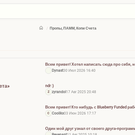
/
Пропы, ПАММ, Копи Счета
Всем привет! Хотел написать сюда про себя, 
дневник и расскажу свою историю именно там
Dynast
30 Июл 2026 16:40
ета»
ndr :)
zyrandol
17 Авг 2025 20:48
Z
Всем привет! Кто нибудь с Blueberry Funded ра
Coolikx
03 Июн 2026 17:17
C
Один мой друг узнал от своего друга-програм
рубить бабло на форексе, используя роботов 
Revenant
11 Авг 2025 10:18