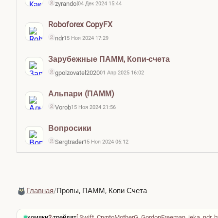
zyrandol
04 Дек 2024 15:44
Roboforex CopyFX
ndr
15 Ноя 2024 17:29
Зарубежные ПАММ, Копи-счета
gpolzovatel2020
01 Апр 2025 16:02
Альпари (ПАММ)
Vorob
15 Ноя 2024 21:56
Вопросики
Sergtrader
15 Ноя 2024 06:12
Главная
/
Пропы, ПАММ, Копи Счета
хомяки
2
·
трейдят
[
Swift
,
CryptoMotherG
,
GordonFreeman
,
jeka
,
ndr
,
b