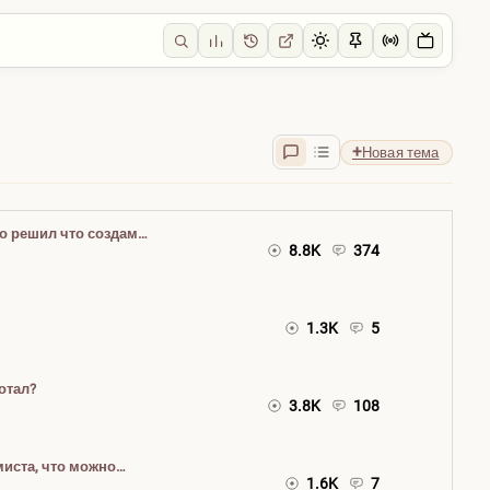
Новая тема
но решил что создам
8.8K
374
 :)
1.3K
5
ботал?
3.8K
108
миста, что можно
1.6K
7
и ничего не делая. Он