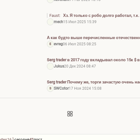
взял все свои деньги, ну немного, наверное 10
остальное — деньги инвесторов, жены родств
Faust:
Хз. Я только с робо долго работал, т.
наболтал им...
кухонных. но так или иначе подобные пробле
mech
15 Июл 2025 15:39
А как будто выше перечисленные отечественн
независимые типа зулу Трейд или digitrade Pro
evreg
06 Июл 2025 08:25
E
Serg trader в 2017 году вкладывал около 15к $
альпари, спустя полгода там было уже 24к, п
Jukus
20 Дек 2024 08:47
небольшой казус и я выпал на 3 или 4 месяца,
после того как я залез обратно вся прибыль бы
Serg trader Почему же, торги зачастую очень н
выглядят таковыми. Просто когда ты будешь 
SWCotor
17 Ноя 2024 15:08
S
тебя будут сливы депо, вот и всё. Разница в 
будет минимальна, но фатальна. У них плюс, у
подделы...
ytes16
]
·
сегодня
41
пост