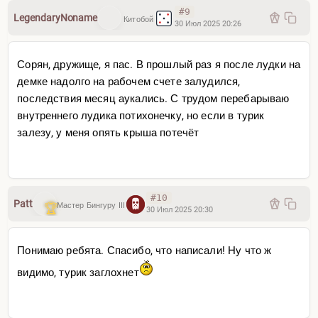
#9
LegendaryNoname
Китобой
30 Июл 2025 20:26
Сорян, дружище, я пас. В прошлый раз я после лудки на
демке надолго на рабочем счете залудился,
последствия месяц аукались. С трудом перебарываю
внутреннего лудика потихонечку, но если в турик
залезу, у меня опять крыша потечёт
#10
Patt
Мастер Бингуру III
30 Июл 2025 20:30
Понимаю ребята. Спасибо, что написали! Ну что ж
видимо, турик заглохнет
Zack