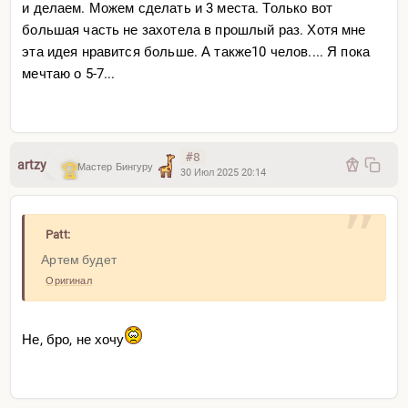
и делаем. Можем сделать и 3 места. Только вот
большая часть не захотела в прошлый раз. Хотя мне
эта идея нравится больше. А также10 челов.... Я пока
мечтаю о 5-7...
#8
artzy
Мастер Бингуру
30 Июл 2025 20:14
Patt:
Артем будет
Оригинал
STRELOK
Не, бро, не хочу