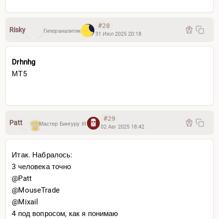
#28
Risky
Гипераналитик
31 Июл 2025 20:18
Drhnhg
МТ5
#29
Patt
Мастер Бингуру III
02 Авг 2025 18:42
Итак. Набралось:
3 человека точно
@Patt
@MouseTrade
@Mixail
4 под вопросом, как я понимаю