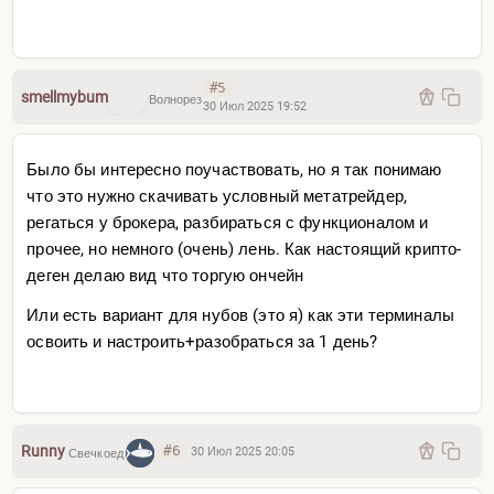
#5
smellmybum
Волнорез
30 Июл 2025 19:52
Было бы интересно поучаствовать, но я так понимаю
что это нужно скачивать условный метатрейдер,
регаться у брокера, разбираться с функционалом и
прочее, но немного (очень) лень. Как настоящий крипто-
деген делаю вид что торгую ончейн
Или есть вариант для нубов (это я) как эти терминалы
освоить и настроить+разобраться за 1 день?
MouseTrade
Runny
#6
30 Июл 2025 20:05
Свечкоед