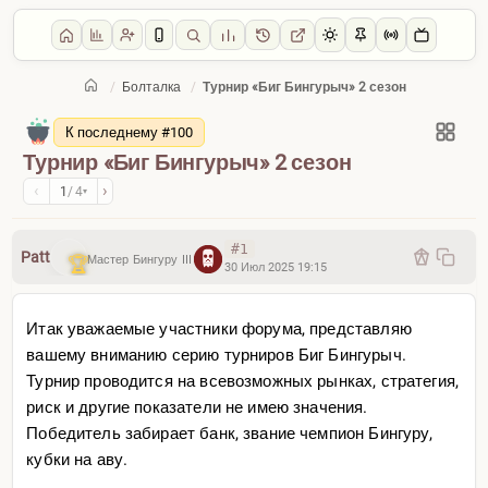
/
Болталка
/
Турнир «Биг Бингурыч» 2 сезон
Главная
/
Болталка
К последнему #100
Турнир «Биг Бингурыч» 2 сезон
‹
›
1
/ 4
▾
#1
Patt
Мастер Бингуру III
30 Июл 2025 19:15
Итак уважаемые участники форума, представляю
вашему вниманию серию турниров Биг Бингурыч.
Турнир проводится на всевозможных рынках, стратегия,
риск и другие показатели не имею значения.
Победитель забирает банк, звание чемпион Бингуру,
кубки на аву.