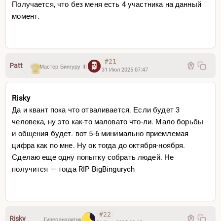
Получается, что без меня есть 4 участника на данный
момент.
#21
Patt
Мастер Бингуру III
31 Июл 2025 07:47
Risky
Да и квант пока что отваливается. Если будет 3
человека, ну это как-то маловато что-ли. Мало борьбы
и общения будет. вот 5-6 минимально приемлемая
цифра как по мне. Ну ок тогда до октября-ноября.
Сделаю еще одну попытку собрать людей. Не
получится — тогда RIP BigBingurych
#22
Risky
Гипераналитик