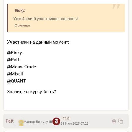
Risky:
Уже 4 или 5 участников нашлось?
Оригинал
Участники на данный момент:
@Risky
@Patt
@MouseTrade
@Mixail
@QUANT
Значит, конкурсу быть?
#19
Patt
Мастер Бингуру III
31 Июл 2025 07:28