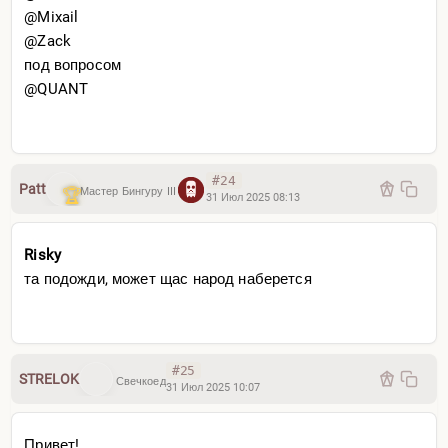
@Mixail
@Zack
под вопросом
@QUANT
#24
Patt
Мастер Бингуру III
31 Июл 2025 08:13
Risky
та подожди, может щас народ наберется
#25
STRELOK
Свечкоед
31 Июл 2025 10:07
Привет!