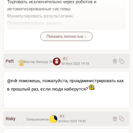
Торговать исключительно через роботов и
автоматизированные системы
Манипулировать результатами.
Перепривязывать аккаунт
Призовой фонд: Имеется только одно призовое место.
Показать полностью ↓
Победитель забирает банк 120$, получает звание
Мастер Бингуру, кубки на аву
Все спорные ситуации решаются путём обсуждения.
Окончательное решение принимает
#2
Patt
Мастер Бингуру III
30 Июл 2025 19:18
директор\организатор турнира.
Участники:
@ndr поможешь, пожалуйста, проадминистрировать как
Patt
в прошлый раз, если люди наберутся?
#3
Risky
Гипераналитик
30 Июл 2025 19:42