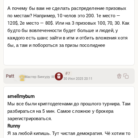
А почему бы вам не сделать распределение призовых
по местам? Например, 10 челов это 200. 1е место —
120$, 2е место — 80$. Или на 3 призовых 100, 70, 30. Как
будто бы вовлеченности будет больше и людей, у
каждого есть шанс зайти в итм и отбить вложения хотя
бы, а там и побороться за призы посолиднее
#7
Patt
Мастер Бингуру III
30 Июл 2025 20:11
smellmybum
Мы все были криптодегенами до прошлого турнира. Там
QUANT
разбираться на 5 мин. Самое сложное у брокера
зарегистрироваться.
Runny
Я за любой кипишь. Тут чистая демократия. Чё хотим то