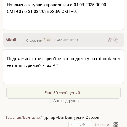
Напоминаю турнир проводится с 04.08.2025 00:00
GMT+0 по 31.08.2025 23:59 GMT+0.
Mixail
#30
03 Авг 2025 02:33
Стохастер
Подскажите стоит приобретать подписку на mfbook или
нет для турнира? Я из РФ
Ещё 30 сообщений ↓
Автоподгрузка
Главная
/
Болталка
/
Турнир «Биг Бингурыч» 2 сезон
‹
›
1
/ 4
В конец »|
▾