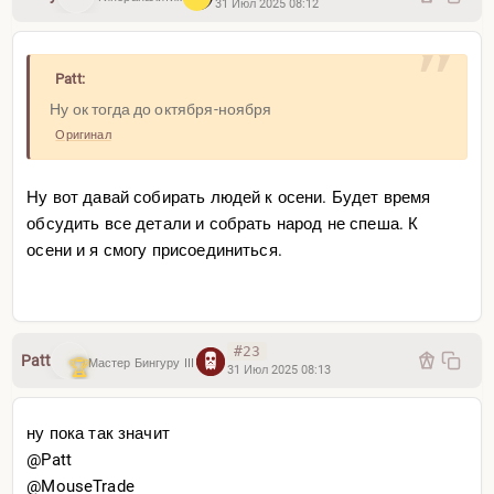
31 Июл 2025 08:12
Patt:
Ну ок тогда до октября-ноября
Оригинал
Ну вот давай собирать людей к осени. Будет время
обсудить все детали и собрать народ не спеша. К
осени и я смогу присоединиться.
#23
Patt
Мастер Бингуру III
31 Июл 2025 08:13
ну пока так значит
@Patt
@MouseTrade