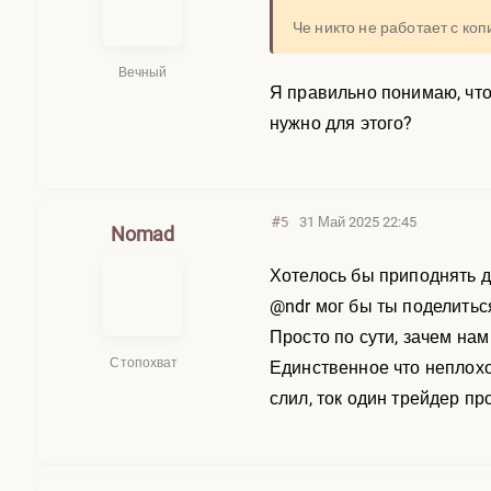
Че никто не работает с ко
Вечный
Я правильно понимаю, что
нужно для этого?
#5
31 Май 2025 22:45
Nomad
Хотелось бы приподнять 
@ndr мог бы ты поделитьс
Просто по сути, зачем на
Стопохват
Единственное что неплохо
слил, ток один трейдер п