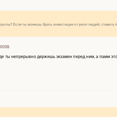
 пропы? Если ты можешь брать инвестиции от рилл людей, ставить 
ропов
 где ты непрерывно держишь экзамен перед ним, а памм эт