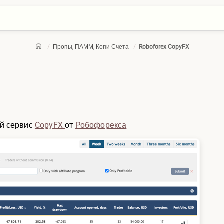
/
Пропы, ПАММ, Копи Счета
/
Roboforex CopyFX
й сервис
CopyFX
от
Робофорекса