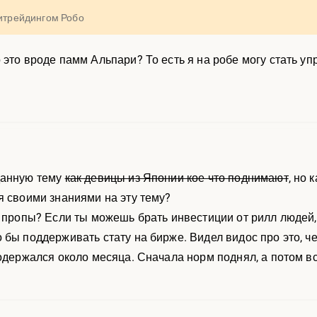
питрейдингом Робо
 это вроде памм Альпари? То есть я на робе могу стать 
данную тему
как девицы из Японии кое что поднимают
, но 
я своими знаниями на эту тему?
м пропы? Если ты можешь брать инвестиции от рилл людей,
 бы поддерживать стату на бирже. Видел видос про это, че
родержался около месяца. Сначала норм поднял, а потом вс