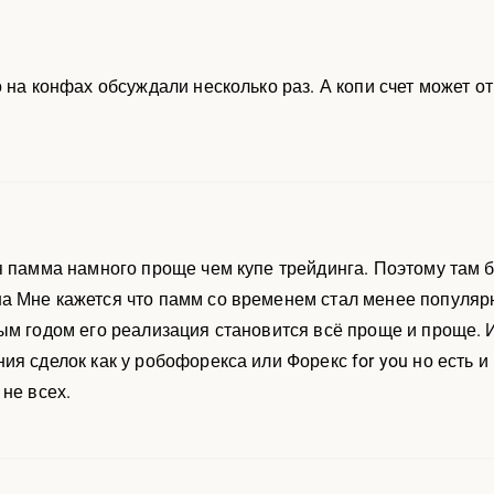
о на конфах обсуждали несколько раз. А копи счет может о
я памма намного проще чем купе трейдинга. Поэтому там 
 Мне кажется что памм со временем стал менее популярн
ым годом его реализация становится всё проще и проще. И
ия сделок как у робофорекса или Форекс for you но есть
не всех.