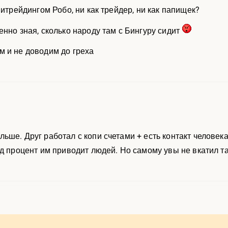
питрейдингом Робо, ни как трейдер, ни как папищек?
енно зная, сколько народу там с Бингуру сидит
 и не доводим до греха
ьше. Друг работал с копи счетами + есть контакт человека
од процент им приводит людей. Но самому увы не вкатил т