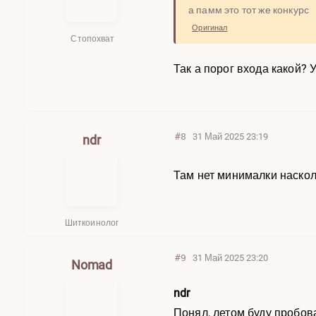
а памм это тот же конкурс
Оригинал
Стопохват
Так а порог входа какой?
#8
31 Май 2025 23:19
ndr
Там нет минималки наскол
Шиткоинолог
#9
31 Май 2025 23:20
Nomad
ndr
Понял, летом буду пробов