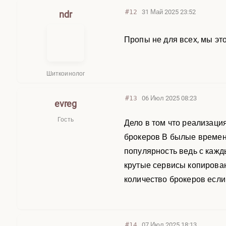
#12
31 Май 2025 23:52
ndr
Пропы не для всех, мы эт
Шиткоинолог
#13
06 Июл 2025 08:23
evreg
Гость
Дело в том что реализаци
брокеров В былые времена
популярность ведь с кажд
крутые сервисы копирован
количество брокеров если 
#14
07 Июл 2025 18:13