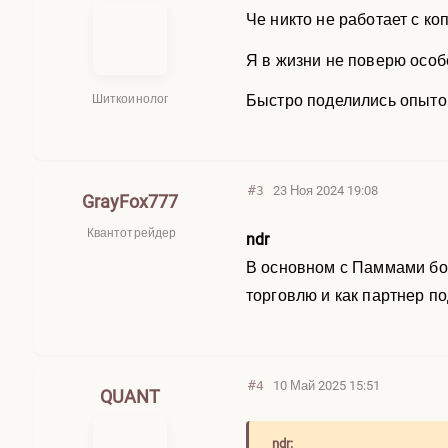
Че никто не работает с ко
Я в жизни не поверю особ
Быстро поделились опытом
Шиткоинолог
#3
23 Ноя 2024 19:08
GrayFox777
Квантотрейдер
ndr
В основном с Паммами бол
торговлю и как партнер п
#4
10 Май 2025 15:51
QUANT
ndr: