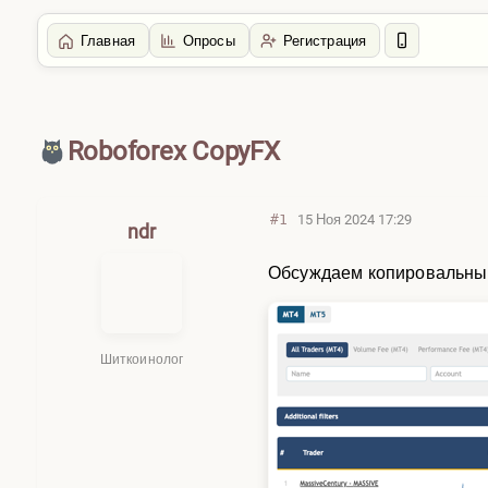
Главная
Опросы
Регистрация
Главная
/
Пропы, ПАММ, Копи Счета
Roboforex CopyFX
#1
15 Ноя 2024 17:29
ndr
Обсуждаем копировальны
Шиткоинолог