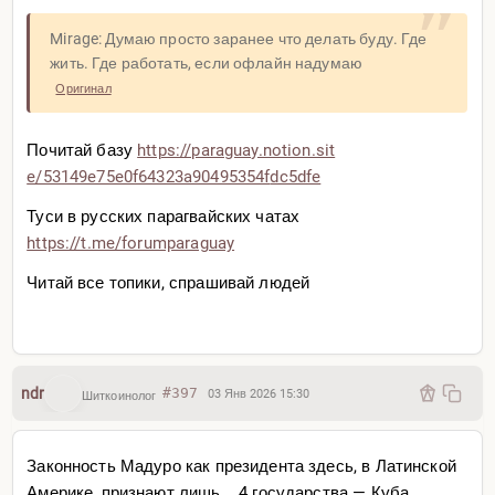
Mirage: Думаю просто заранее что делать буду. Где
жить. Где работать, если офлайн надумаю
Оригинал
Почитай базу
https://paraguay.notion.sit
e/53149e75e0f64323a90495354f
dc5dfe
Туси в русских парагвайских чатах
https://t.me/forumparaguay
Читай все топики, спрашивай людей
ndr
#397
03 Янв 2026 15:30
Шиткоинолог
Законность Мадуро как президента здесь, в Латинской
Америке, признают лишь... 4 государства — Куба,