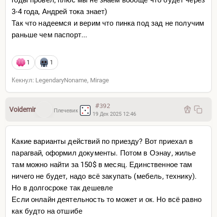
годы провел, плюс мы не знаем вообще что будет через
3-4 года, Андрей тока знает)
Так что надеемся и верим что пинка под зад не получим
раньше чем паспорт...
1
1
Кекнул: LegendaryNoname, Mirage
#392
Voidemir
Плечевик
19 Дек 2025 12:46
Какие варианты действий по приезду? Вот приехал в
парагвай, оформил документы. Потом в Оэнау, жилье
там можно найти за 150$ в месяц. Единственное там
ничего не будет, надо всё закупать (мебель, технику).
Но в долгосроке так дешевле
Если онлайн деятельность то может и ок. Но всё равно
как будто на отшибе