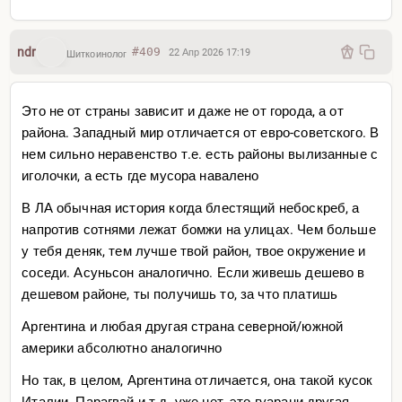
ndr
#409
22 Апр 2026 17:19
Шиткоинолог
Это не от страны зависит и даже не от города, а от
района. Западный мир отличается от евро-советского. В
нем сильно неравенство т.е. есть районы вылизанные с
иголочки, а есть где мусора навалено
В ЛА обычная история когда блестящий небоскреб, а
напротив сотнями лежат бомжи на улицах. Чем больше
у тебя деняк, тем лучше твой район, твое окружение и
соседи. Асуньсон аналогично. Если живешь дешево в
дешевом районе, ты получишь то, за что платишь
Аргентина и любая другая страна северной/южной
америки абсолютно аналогично
Но так, в целом, Аргентина отличается, она такой кусок
Италии. Парагвай и т.д. уже нет, это гуарани другая