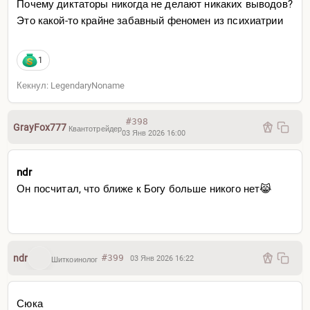
Почему диктаторы никогда не делают никаких выводов?
Это какой-то крайне забавный феномен из психиатрии
1
Кекнул: LegendaryNoname
#398
GrayFox777
Квантотрейдер
03 Янв 2026 16:00
ndr
Он посчитал, что ближе к Богу больше никого нет😹
ndr
#399
03 Янв 2026 16:22
Шиткоинолог
Сюка