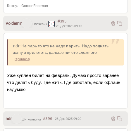
Кекнул: GordonFreeman
#395
Voidemir
Плечевик
23 Дек 2025 09:13
ndr: Не парь то что не надо парить. Надо поднять
жопу и прилететь, дальше ничего сложного
Оригинал
Уже куплен билет на февраль. Думаю просто заранее
что делать буду. Где жить. Где работать, если офлайн
надумаю
ndr
#396
23 Дек 2025 09:20
Шиткоинолог