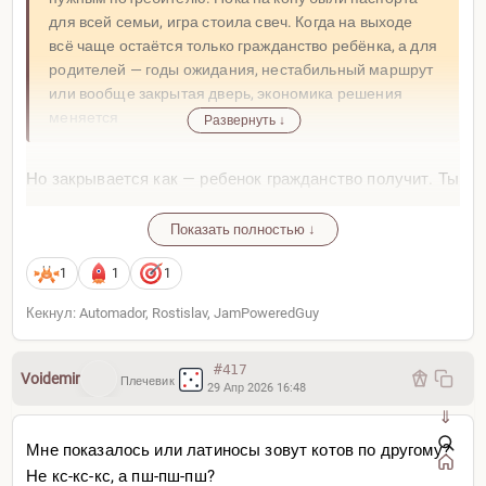
для всей семьи, игра стоила свеч. Когда на выходе
всё чаще остаётся только гражданство ребёнка, а для
родителей — годы ожидания, нестабильный маршрут
или вообще закрытая дверь, экономика решения
меняется
Развернуть ↓
Но закрывается как — ребенок гражданство получит. Ты
— нет. И это справедливо, у тебя уже есть, лол, так что
Показать полностью ↓
иди на фронт и не еби мозги
Логика считаю хорошая
1
1
1
Но если серьезно — да, родители не смогут проскочить
Кекнул: Automador, Rostislav, JamPoweredGuy
в лазейку на плечах ребенка и будут получать
паспорта на общих основаниях (для чего ребенок
#417
Voidemir
Плечевик
вообще не нужен), что и означает завершение
29 Апр 2026 16:48
родильного туризма
⇓
Мне показалось или латиносы зовут котов по другому?
Кто еще готов запузячить — поспешите, часики тикают
Не кс-кс-кс, а пш-пш-пш?