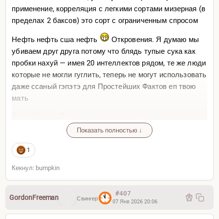
применение, корреляция с легкими сортами мизерная (в
пределах 2 баксов) это сорт с ограниченным спросом
Нефть нефть сша нефть
Откровения. Я думаю мы
убиваем друг друга потому что блядь тупые сука как
пробки нахуй — имея 20 интеллектов рядом, те же люди
которые не могли гуглить, теперь не могут использовать
даже ссаный гэпэтэ для Простейших Фактов еп твою
мать
Простейших. Плоская земля уже попросту раскаталась
в блин. Чем больше информации тем люди тупее — вот,
Показать полностью ↓
забавный пародокс, о котором отцы информационной
1
теории нас предупреждали еще в 50е
Кекнул: bumpkin
#407
GordonFreeman
Свингер
07 Янв 2026 20:06