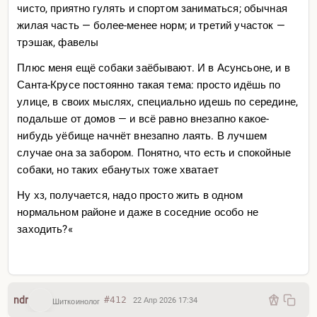
чисто, приятно гулять и спортом заниматься; обычная
жилая часть — более-менее норм; и третий участок —
трэшак, фавелы
Плюс меня ещё собаки заёбывают. И в Асунсьоне, и в
Санта-Крусе постоянно такая тема: просто идёшь по
улице, в своих мыслях, специально идешь по середине,
подальше от домов — и всё равно внезапно какое-
нибудь уёбище начнёт внезапно лаять. В лучшем
случае она за забором. Понятно, что есть и спокойные
собаки, но таких ебанутых тоже хватает
Ну хз, получается, надо просто жить в одном
нормальном районе и даже в соседние особо не
заходить?«
ndr
#412
22 Апр 2026 17:34
Шиткоинолог