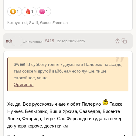
1
1
1
Кекнул: ndr, Swift, GordonFreeman
ndr
#415
22 Апр 2026 20:25
Шиткоинолог
Sweet: В субботу гонял к друзьям в Палермо на асадо,
там совсем другой вайб, намного лучше, тише,
спокойнее, чище.
Оригинал
Хе, да. Все русскоязычные любят Палермо
Также
Нуньез, Бельграно, Виша Уркиза, Сааведра, Висенте
Лопез, Флорида, Тигре, Сан Фернандо и туда на север
до упора короче, десятки км