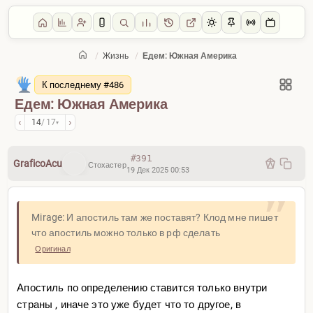
/
Жизнь
/
Едем: Южная Америка
Главная
/
Жизнь
К последнему #486
Едем: Южная Америка
‹
›
14
/ 17
▾
#391
GraficoAcu
Стохастер
19 Дек 2025 00:53
Mirage: И апостиль там же поставят? Клод мне пишет
что апостиль можно только в рф сделать
Оригинал
Апостиль по определению ставится только внутри
страны , иначе это уже будет что то другое, в