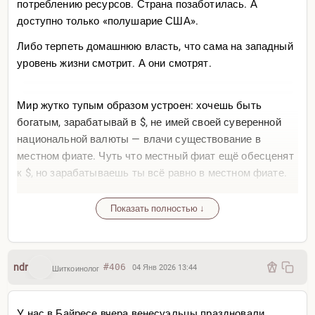
потреблению ресурсов. Страна позаботилась. А
доступно только «полушарие США».
Либо терпеть домашнюю власть, что сама на западный
уровень жизни смотрит. А они смотрят.
Мир жутко тупым образом устроен: хочешь быть
богатым, зарабатывай в $, не имей своей суверенной
национальной валюты — влачи существование в
местном фиате. Чуть что местный фиат ещё обесценят
к $, но зарабатываешь ты всё равно в местном фиате.
Просто не оставляют выбора, кроме как стремиться в
Показать полностью ↓
США или ближе к ней. А с учётом цифрового
концлагеря и подавно.
ndr
#406
04 Янв 2026 13:44
Шиткоинолог
У нас в Байресе вчера венесуэльцы праздновали