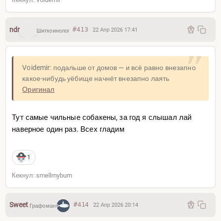
ndr
#413
22 Апр 2026 17:41
Шиткоинолог
Voidemir: подальше от домов — и всё равно внезапно
какое-нибудь уёбище начнёт внезапно лаять
Оригинал
Тут самые чильные собакены, за год я слышал лай
наверное один раз. Всех гладим
1
Кекнул: smellmybum
Sweet
#414
22 Апр 2026 20:14
Графоман