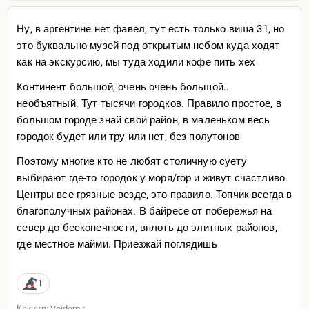
Ну, в аргентине нет фавел, тут есть только виша 31, но
это буквально музей под открытым небом куда ходят
как на экскурсию, мы туда ходили кофе пить хех
Континент большой, очень очень большой..
необъятный. Тут тысячи городков. Правило простое, в
большом городе знай свой район, в маленьком весь
городок будет или тру или нет, без полутонов
Поэтому многие кто не любят столичную суету
выбирают где-то городок у моря/гор и живут счастливо.
Центры все грязные везде, это правило. Топчик всегда в
благополучных районах. В байресе от побережья на
север до бесконечности, вплоть до элитных районов,
где местное майми. Приезжай поглядишь
1
Кекнул: Voidemir