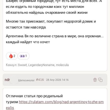
Байрес огромный городище, тут есть места для всех. А
если ездить по городочкам коих тут миллион
обязательно найдешь очарование своей жизни
Многие так приезжают, покупают недорогой домик и
остаются там навсегда
Аргентина 8я по величине страна в мире, она огромная...
каждый найдет что хочет
2
1
Кекнул: Sweet, LegendaryNoname, molecula
ndr
#416
28 Апр 2026 14:16
Шиткоинолог
Отличная статья про родильный
туризм
https://rulatam.com/
blog/nad-argentinoy-tozhe-sm
ealis