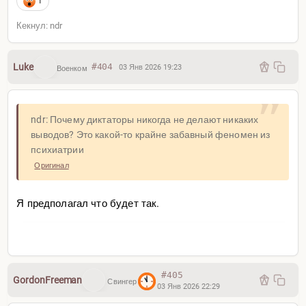
1
Кекнул: ndr
Luke
#404
03 Янв 2026 19:23
Военком
ndr: Почему диктаторы никогда не делают никаких
выводов? Это какой-то крайне забавный феномен из
психиатрии
Оригинал
Я предполагал что будет так.
#405
GordonFreeman
Свингер
03 Янв 2026 22:29