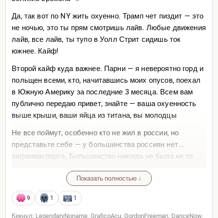
Да, так вот по NY жить охуенно. Трамп чет пиздит — это
не ночью, это ты прям смотришь лайв. Любые движения
лайв, все лайв, ты тупо в Уолл Стрит сидишь ток
южнее. Кайф!
Второй кайф куда важнее. Парни — я невероятно горд и
польщен всеми, кто, начитавшись моих опусов, поехал
в Южную Америку за последние 3 месяца. Всем вам
публично передаю привет, знайте — ваша охуенность
выше крыши, ваши яйца из титана, вы молодцы
Не все поймут, особенно кто не жил в россии, но
представьте себе — у большинства россиян нет...
загранпаспорта. Большинство никогда не было не то
что заграницей — не видело Москву! Москву! Столицу
Показать полностью ↓
своего же государства, такой прикол. Многие никогда не
летали на самолете!
9
1
1
Потом ребята с Урала приезжают туда и в ахуе, ибо они
Кекнул: LegendaryNoname, GraficoAcu, GordonFreeman, DanceNow,