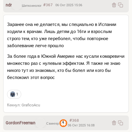
ndr
#367
06 Окт 2025 15:06
Шиткоинолог
Заранее она не делается, мы специально в Испании
ходили к врачам. Лишь детям до 16ти и взрослым
строго тем, кто уже переболел, чтобы повторное
заболевание легче прошло
За более года в Южной Америке нас кусали комаревичи
множество раз с нулевым эффектом. Я также не знаю
никого тут из знакомых, кто бы болел или кого бы
беспокоил этот вопрос
1
Кекнул: GraficoAcu
#368
GordonFreeman
Свингер
06 Окт 2025 16:08