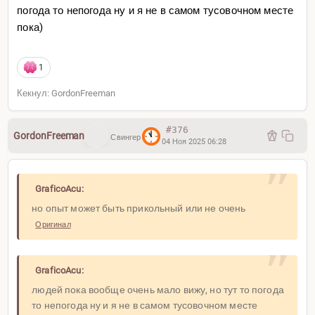
погода то непогода ну и я не в самом тусовочном месте
которые съебали из европки еще 100 лет назад
пока)
Продавец в вердурерии (овощной магаз) в Apple
Airpods Max сдвигает их на ухо и приветливо кивает
1
(андроиды не уважают, все в айфонах). Кругом тачки
раскарячки
Кекнул: GordonFreeman
Это южная америка, точно точно?
#376
GordonFreeman
Свингер
04 Ноя 2025 06:28
GraficoAcu:
но опыт может быть прикольный или не очень
Оригинал
GraficoAcu:
людей пока вообще очень мало вижу, но тут то погода
то непогода ну и я не в самом тусовочном месте