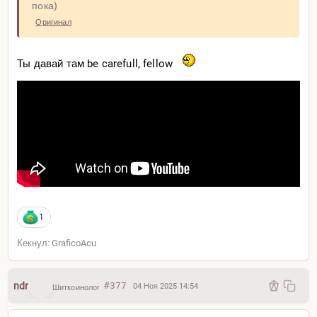
пока)
Оригинал
Ты давай там be carefull, fellow
Может, вот это?
1
Кекнул: GraficoAcu
ndr
#377
04 Ноя 2025 14:54
Шиткоинолог