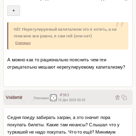
страны, люди и судьбы
+
Где-то там полягу и я, а может и нет
Это великое время
перемен
ndr: Нерегулируемый капитализм это я хотеть, а на
Именно в 70е было рождено абсолютно все, чем сейчас
геев мне все равно, я сам гей (или нет)
мы пользуемся, от компьютеров до интернета. Точно
Оригинал
также в 20е закладывается то, на чем будет мир в 40е
А можно как то рационально пояснить чем геи
К тому моменту его карта и дух изменятся до
отрицательно мешают нерегулируемому капитализму?
неузнаваемости...
#383
Voidemir
Плечевик
16 Дек 2025 00:25
Седня поеду забирать загран, а это значит пора
покупать билеты. Какие там нюансы? Слышал что у
туркишей не надо покупать. Что-то ещё? Минимум