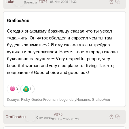
Luke
#374
03 Ноя 2025 17:32
Военком
Это так здорово что ты вот так, удаленно, за десятки
тысяч километров кому-то помогаешь прыгнуть выше
GraficoAcu
головы. Ухх
Сегодня знакомому бразильцу сказал что ты уехал
Следующий момент на подумать, личное наблюдение.
туда жить. Он чуток обалдел и спросил чем ты там
Смотрите. Когда ты в Южной Америке, ты — вот щас
будешь заниматься? Я ему сказал что ты трейдер-
будет прикол — ПОНЯТИЯ не имеешь, что ты там
хулиган и он успокоился. Насчет твоего города сказал
Технически, ну да, ты там. Боже мой, посмотрите какие
буквально следущее — Very respectful people, very
ебеня! Это видео посмотрит парнишка из
beautiful woman and very nice place for living. Так что,
Междуреченска и подумает, что ему показывают Марс
поздравляю! Good choice and good luck!
(точечка это геолока где я физически в эти секунды
топчу клавиатуру):
3
1
Кекнул: Risky, GordonFreeman, LegendaryNoname, GraficoAcu
#375
GraficoAcu
Стохастер
03 Ноя 2025 20:23