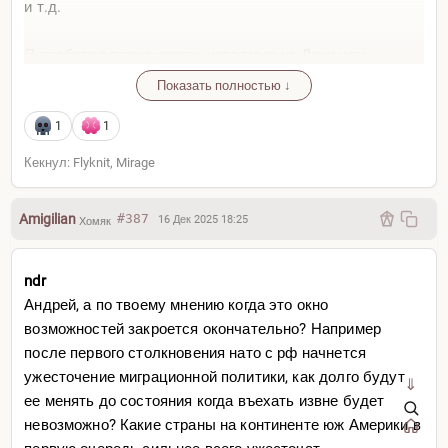
и т.д.
Я пробовал также искать напрямую из Дохи или
Касабланки, но по факту дешевле не получается все
Показать полностью ↓
равно, так что лучше одной компанией. Главное
Туркишами не брать и вообще избегать Стамбул как
1
1
пересадочную зону в ЛА
Кекнул: Flyknit, Mirage
Amigilian
#387
16 Дек 2025 18:25
Хомяк
ndr
Андрей, а по твоему мнению когда это окно
возможностей закроется окончательно? Например
после первого столкновения нато с рф начнется
ужесточение миграционной политики, как долго будут
⇓
ее менять до состояния когда въехать извне будет
невозможно? Какие страны на континенте юж Америки в