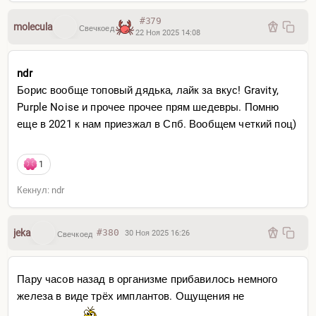
#379
molecula
Свечкоед
22 Ноя 2025 14:08
ndr
Борис вообще топовый дядька, лайк за вкус! Gravity,
Purple Noise и прочее прочее прям шедевры. Помню
Обычная рядовая уличка, это че там, тополь растет?
еще в 2021 к нам приезжал в Спб. Вообщем четкий поц)
1
Кекнул: ndr
jeka
#380
30 Ноя 2025 16:26
Свечкоед
Пару часов назад в организме прибавилось немного
железа в виде трёх имплантов. Ощущения не