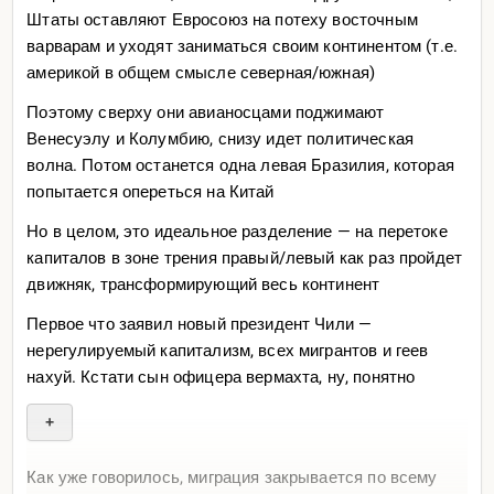
Вот в этом прикол
Прикольчик
Штаты оставляют Евросоюз на потеху восточным
варварам и уходят заниматься своим континентом (т.е.
Приколитесь и убедитесь в этом самостоятельно. Все
америкой в общем смысле северная/южная)
что вам пиздят про «зарубеж» — ложь. Но чтобы понять
это, надо сделать этот самый
Поэтому сверху они авианосцами поджимают
Венесуэлу и Колумбию, снизу идет политическая
Квантовый скачок
волна. Потом останется одна левая Бразилия, которая
Так что сделайте его нахуй, а спасибо скажете позже
попытается опереться на Китай
Но в целом, это идеальное разделение — на перетоке
капиталов в зоне трения правый/левый как раз пройдет
движняк, трансформирующий весь континент
Первое что заявил новый президент Чили —
нерегулируемый капитализм, всех мигрантов и геев
нахуй. Кстати сын офицера вермахта, ну, понятно
+
Как уже говорилось, миграция закрывается по всему