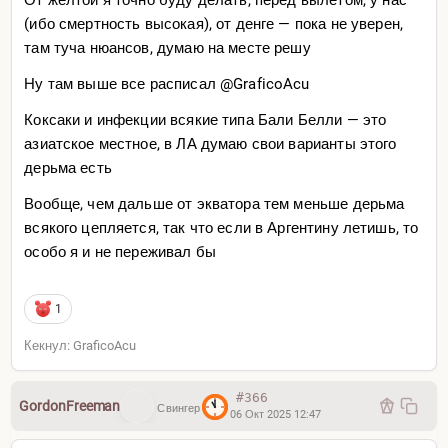
(ибо смертность высокая), от денге — пока не уверен,
там туча нюансов, думаю на месте решу
Ну там выше все расписал @GraficoAcu
Коксаки и инфекции всякие типа Бали Белли — это
азиатское местное, в ЛА думаю свои варианты этого
дерьма есть
Вообще, чем дальше от экватора тем меньше дерьма
всякого цепляется, так что если в Аргентину летишь, то
особо я и не переживал бы
1
Кекнул: GraficoAcu
#366
GordonFreeman
Свингер
06 Окт 2025 12:47