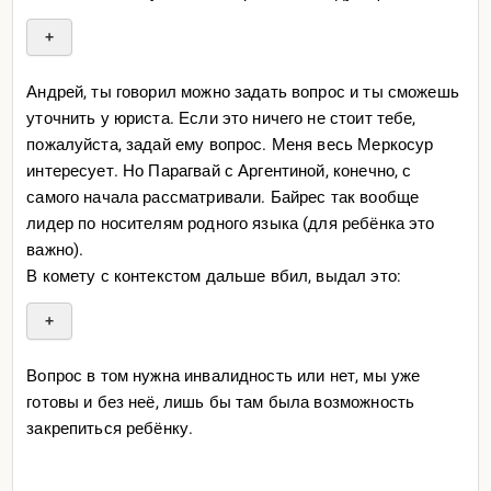
+
Андрей, ты говорил можно задать вопрос и ты сможешь
Несовершеннолетние и лица с выраженными
уточнить у юриста. Если это ничего не стоит тебе,
нарушениями коммуникации (например, если
пожалуйста, задай ему вопрос. Меня весь Меркосур
ребёнок не говорит и не может освоить второй
интересует. Но Парагвай с Аргентиной, конечно, с
язык) освобождаются от языковых и
самого начала рассматривали. Байрес так вообще
академических экзаменов, если родителями
лидер по носителям родного языка (для ребёнка это
предоставляются медицинские документы,
важно).
подтверждающие особенности развития или
В комету с контекстом дальше вбил, выдал это:
инвалидность.
+
То есть ребёнок с неврологическими
ограничениями — в том числе не говорящий
Вопрос в том нужна инвалидность или нет, мы уже
В Аргентине, Бразилии, Чили, Уругвае и
или не способный усвоить родной/
готовы и без неё, лишь бы там была возможность
Парагвае несовершеннолетние дети, включая
иностранный язык — не будет лишён права на
закрепиться ребёнку.
детей с инвалидностью, получают
паспорт из-за этого и не обязан лично сдавать
гражданство вслед за родителями или
экзамен. Все формальности оформляет