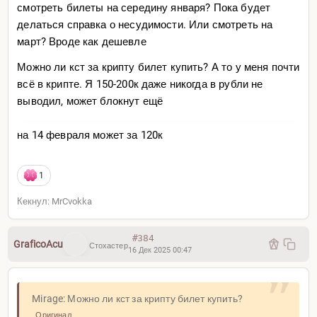
смотреть билеты на середину января? Пока будет
делаться справка о несудимости. Или смотреть на
март? Вроде как дешевле
Можно ли кст за крипту билет купить? А то у меня почти
всё в крипте. Я 150-200к даже никогда в рубли не
выводил, может блокнут ещё
на 14 февраля может за 120к
1
Кекнул: MrCvokka
#384
GraficoAcu
Стохастер
16 Дек 2025 00:47
Mirage: Можно ли кст за крипту билет купить?
Оригинал