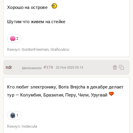
Хорошо на острове
Шутим что живем на стейке
2
Вот так она выглядит?
Кекнул: GordonFreeman, GraficoAcu
ndr
#378
22 Ноя 2025 03:13
Шиткоинолог
Кто любит электронику, Boris Brejcha в декабре делает
тур — Колумбия, Бразилия, Перу, Чили, Уругвай
1
Кекнул: molecula