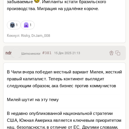
забываемые
. Импланты кстати бразильского
производства. Миграция на удалёнке короче.
1
1
Кекнул: Risky, DrJam_008
Не может быть! Я с фильмов точно помню, что это
обезьяны, фавелы, пальмы и перестрелки с
ndr
#381
15 Дек 2025 21:13
Шиткоинолог
наркобаронами. Я спутаю Бразилию, Венесуэлу, Кубу и
Гаити. Я перепутаю тысячи километров и не отличу
В Чили вчера победил местный вариант Милея, жесткий
один район от другого, я да я
правый капиталист. Теперь континент выглядит
Южной Америки не существует, пацаны. Вы не «ее»
следующим образом, ака бизнес против коммунистов
увидите. Вы не увидите Южную Америку из вашей
головы — ее нет
Это главный прикол, понимаете?
Милей шутит на эту тему
ЕЕ НЕТ. Южной Америки не существует. Вы увидите
В недавно опубликованной национальной стратегии
нечто настоящее — а не фантазию. И она вам вынесет
США, Южная Америка является ключевым приоритетом
нахуй мозги
нац. безопасности, в отличие от ЕС. Другими словами,