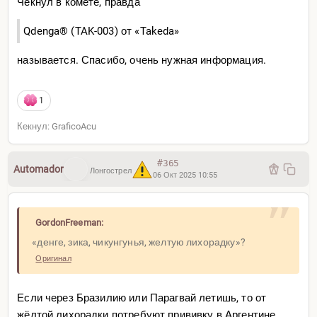
Чекнул в комете, правда
Qdenga® (TAK-003) от «Takeda»
называется. Спасибо, очень нужная информация.
1
Кекнул: GraficoAcu
#365
Automador
Лонгострел
06 Окт 2025 10:55
GordonFreeman:
«денге, зика, чикунгунья, желтую лихорадку»?
Оригинал
Если через Бразилию или Парагвай летишь, то от
жёлтой лихорадки потребуют прививку в Аргентине,