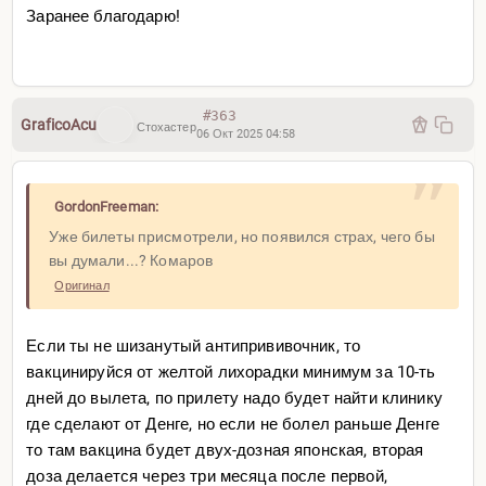
Заранее благодарю!
#363
GraficoAcu
Стохастер
06 Окт 2025 04:58
GordonFreeman:
Уже билеты присмотрели, но появился страх, чего бы
вы думали...? Комаров
Оригинал
Если ты не шизанутый антипрививочник, то
вакцинируйся от желтой лихорадки минимум за 10-ть
дней до вылета, по прилету надо будет найти клинику
где сделают от Денге, но если не болел раньше Денге
то там вакцина будет двух-дозная японская, вторая
доза делается через три месяца после первой,