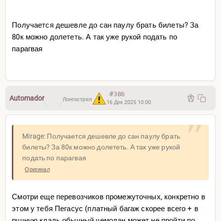
Получается дешевле до сан паулу брать билеты? За
80к можно долететь. А так уже рукой подать по
парагвая
#386
Automador
Лонгострел
16 Дек 2025 10:00
Mirage: Получается дешевле до сан паулу брать
билеты? За 80к можно долететь. А так уже рукой
подать по парагвая
Оригинал
Смотри еще перевозчиков промежуточных, конкретно в
этом у тебя Пегасус (платный багаж скорее всего + в
ручную кладь обычный чемодан может не пройти по