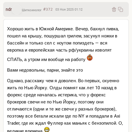
ndr
#372
03 Ноя 2025 01:12
Шиткоинолог
Хорошо жить в Южной Америке. Вечер, бахнул пивка,
пошел на крышу, пошуршал грилем, засунул ножки в
бассейн и только сел с ноутом попиздеть — вся
европка и европейская часть рф/украины изволят
СПАТЬ, а утром им вообще на работу
Вами недовольны, парни, знайте это
Однако, расскажу чем я доволен. Во первых, охуенно
жить по Нью Йорку. Олды помнят как лет 10 назад в
форекс среде началась истерика, что у форекс
брокеров свечи не по Нью Йорку, поэтому они
отличаются (одни и те же свечи у разных брокеров),
поэтому все бегали искали где по NY и попадали в Axi
Trader, где их ждал Фуллер как маньяк с бензопилой. О,
великие времена