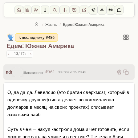
/
Жизнь
/
Едем: Южная Америка
Главная
/
Жизнь
К последнему #486
Едем: Южная Америка
‹
›
13
/ 17
▾
ndr
#361
30 Сен 2025 20:49
Шиткоинолог
О, да да да. Левелсио (это братан сверхмозг, который в
одиночку дауншифтинга делает по полмиллиона
долларов в месяц на своих проектах) описывает
азиатский вайб
Суть в чем — нахуя кастрюли дома и чет готовить, если
можно пожрать на улице и в рестике? Т.е. еда в Азии,