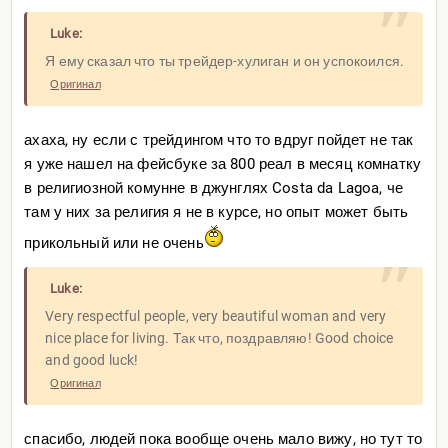
Luke:
Сюка, там рядом Антарктида, это же космос какой-то.
Я ему сказал что ты трейдер-хулиган и он успокоился.
Какой в сущности маленький, смешной шарик...
Оригинал
Так вот, представьте себе, что внутри ты ни в какой
южной америке не находишься, мы часто об этом с
ахаха, ну если с трейдингом что то вдруг пойдет не так
женой шутим
я уже нашел на фейсбуке за 800 реал в месяц комнатку
в религиозной комунне в джунглях Costa da Lagoa, че
Мы в Италии. Да, она странная какая-то, летают орланы
там у них за религия я не в курсе, но опыт может быть
с крыльями два метра (жена постоянно подскакивает),
на балконе я сделал поилку для колибри, в парках
прикольный или не очень
ходят капибары и
мары
, по окну ползет какая-то хуета с
присосками, понятия не имею что это
Luke:
Very respectful people, very beautiful woman and very
Город миллионник переполнен охуевшей живностью,
nice place for living. Так что, поздравляю! Good choice
это невероятно здорово, но в остальном, ты тупо в
and good luck!
центре цивилизации. Миллион ресторанов. Все с
Оригинал
айфонами. Хозяин ресторана, где я обедаю, общается с
интонациями из Крестного Отца и с ними же трындят на
спасибо, людей пока вообще очень мало вижу, но тут то
улицах — 70% населения это потомки итальянцев,