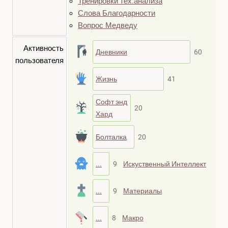
Тренировки тех.анализа
Слова Благодарности
Вопрос Медведу
Активность
Дневники
60
пользователя
Жизнь
41
Софт энд
20
Хард
Болталка
20
...
9
Искуственный Интеллект
...
9
Материалы
...
8
Макро