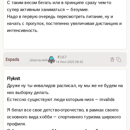
— переходить на бег
С таким весом бегать или в принципе сразу чем-то
супер активным заниматься — безумие.
Espada:
Надо в первую очередь пересмотреть питание, ну и
к остеопату заскочить там обычно стельки выдают
начать с прогулок, постепенно увеличивая дистанцию и
Оригинал
интенсивность.
Надеюсь это рофл который я не выкупил)
#167
Espada
Шортоклюй
14 Июл 2025 08:42
Flyknit
Друже ну ты инвалидов расписал, ну мы же не будем на
них выборку делать.
Естессно существуют люди которым низя — invalids
Я бегал все свое детство-отрочество, в рамках своего
основного вида хобби — спортивного туризма широкого
профиля.