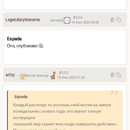
#154
LegendaryNoname
Китобой
10 Июл 2025 20:58
Espada
Ого, глубоково 🤔
#155
artzy
Мастер Бингуру
10 Июл 2025 21:03
Espada:
Каждый раз когда ты уносишь свой мотив на завтра
понедельник с нового года- это значит тонкую
кострукцию
«внешний мир скажет мне когда совершить действие»