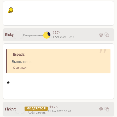
#174
Risky
Гипераналитик
11 Авг 2025 10:45
Espada:
Выполнено
Оригинал
🔥
#175
МОДЕРАТОР
Flyknit
11 Авг 2025 10:48
Арбитражник