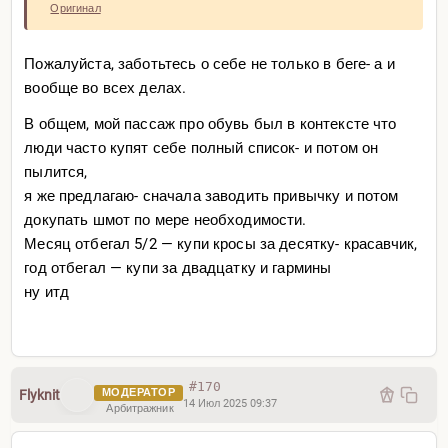
Оригинал
Пожалуйста, заботьтесь о себе не только в беге- а и
вообще во всех делах.
В общем, мой пассаж про обувь был в контексте что
И это просто наслаждение для ножек)
люди часто купят себе полный список- и потом он
пылится,
я же предлагаю- сначала заводить привычку и потом
докупать шмот по мере необходимости.
Месяц отбегал 5/2 — купи кросы за десятку- красавчик,
год отбегал — купи за двадцатку и гармины
ну итд
#170
МОДЕРАТОР
Flyknit
14 Июл 2025 09:37
Арбитражник