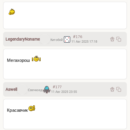
#176
LegendaryNoname
Китобой
11 Авг 2025 17:18
Мегахорош
#177
Aswell
Свечкоед
11 Авг 2025 23:55
Красавчик