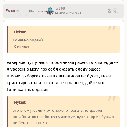
Вообще нет)
Просто описываю свой опыт и выводы, которые я из
#169
Espada
Шортоклюй
14 Июл 2025 09:21
него извлек)
Да, раз затронул тему кроссовок для бега, то не стоит
покупать их прям за оверпрайс. Лично я последний год
Flyknit:
бегаю вот в таких:
Конечно будем)
Оригинал
наверное, тут у нас с тобой некая разность в парадигме
я уверенно могу про себя сказать следующее:
в моих выборках никаких инвалидов не будет, никак
ориентироваться на это я не согласен, дайте мне
Гоггинса как образец
Flyknit:
это к чему, если кто-то захочет бегать, то должен
позаботится о себе, как минимум, купив норм обувь, а
не бегать в лаптях