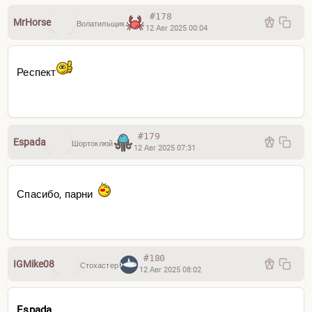
#178
MrHorse
Волатильщик
12 Авг 2025 00:04
Респект
#179
Espada
Шортоклюй
12 Авг 2025 07:31
Спасибо, парни
#180
IGMike08
Стохастер
12 Авг 2025 08:02
Espada