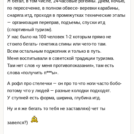
Я бегал, в том числе, 24-часовые рогейны. Днем, ночью,
по пересеченке, в полном обвесе- веревки карабины,
снаряга итд, проходя в промежутках технические этапы
— организация переправ, подъемы, спуски итд
(спортивный туризм).
У нас было на 100 человек 1-2 которым прямо не
стоило бегать- генетика спины или чего-то там.
Всем остальным поджопник и только в путь.
Меня воспитывали в советской традиции туризма.
Там нет слов «у меня противопоказания», там есть
слова «получить п***ы».
А рофл про стелечки — он про то что ноги часто бобо-
потому что у людей — разные колодки подходят.
У ступней есть форма, ширина, глубина итд.
Ну и я же бегать то тебя не заставляю) чет ты
завелся?)