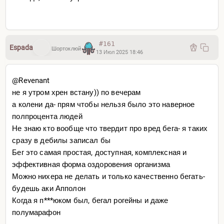
#161
Espada
Шортоклюй
13 Июл 2025 18:46
@Revenant
не я утром хрен встану)) по вечерам
а колени да- прям чтобы нельзя было это наверное
полпроцента людей
Не знаю кто вообще что твердит про вред бега- я таких
сразу в дебилы записал бы
Бег это самая простая, доступная, комплексная и
эффективная форма оздоровения организма
Можно нихера не делать и только качественно бегать-
будешь аки Апполон
Когда я п***юком был, бегал рогейны и даже
полумарафон