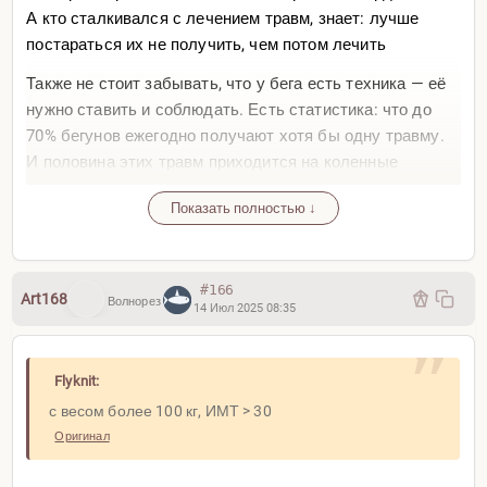
А кто сталкивался с лечением травм, знает: лучше
постараться их не получить, чем потом лечить
Также не стоит забывать, что у бега есть техника — её
нужно ставить и соблюдать. Есть статистика: что до
70% бегунов ежегодно получают хотя бы одну травму.
И половина этих травм приходится на коленные
суставы и стопу — именно там сосредоточены
Показать полностью ↓
максимальные ударные нагрузки. Поэтому так нужна
комфортная, амортизирующая обувь и корректная
техника.
#166
Art168
Волнорез
Теперь о пользе. Любая аэробная нагрузка — это круто.
14 Июл 2025 08:35
При регулярности от 80 до 150 минут в неделю риск
преждевременной смерти снижается. Но к бегу нужно
Flyknit:
подходить системно. Если ты входишь в зону риска,
лучше начать с более щадящих видов активности:
с весом более 100 кг, ИМТ > 30
эллипс, велосипед или плавание. А уже после
Оригинал
коррекции веса, укрепления тела и постановки техники