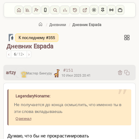
/
Дневники
/
Дневник Espada
Главная
/
Дневники
К последнему #355
Дневник Espada
‹
›
6
/ 12
▾
#151
artzy
Мастер Бингуру
10 Июл 2025 20:41
LegendaryNoname:
Не получается до конца осмыслить, что именно ты в
эти слова вкладываешь
Оригинал
Думаю, что бы не прокрастинировать