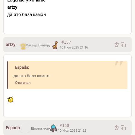
LegendaryNoname
artzy
да это база камон
#157
artzy
Мастер Бингуру
10 Июл 2025 21:16
Espada:
да это база камон
Оригинал
#158
Espada
Шортоклюй
10 Июл 2025 21:22