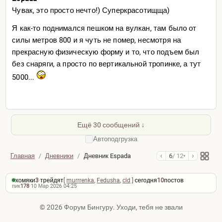
Чувак, это просто нечто!) Суперкрасотищща)
Я как-то поднимался пешком на вулкан, там было от
силы метров 800 и я чуть не помер, несмотря на
прекрасную физическую форму и то, что подъем был
без снаряги, а просто по вертикальной тропинке, а тут
5000...
Ещё 30 сообщений ↓
Автоподгрузка
‹
›
Главная
/
Дневники
/
Дневник Espada
6
/ 12
▾
хомяки
3
·
трейдят
[
murrrenka
,
Fedusha
,
cld
]
·
сегодня
10
постов
пик
178
·
10 Мар 2026 04:25
© 2026 Форум Бингуру. Уходи, тебя не звали