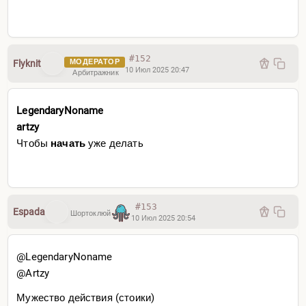
#152
МОДЕРАТОР
Flyknit
10 Июл 2025 20:47
Арбитражник
LegendaryNoname
artzy
Чтобы
начать
уже делать
#153
Espada
Шортоклюй
10 Июл 2025 20:54
@LegendaryNoname
@Artzy
Мужество действия (стоики)