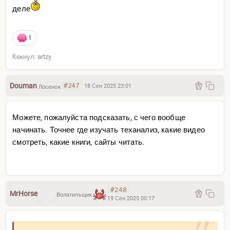
деле
1
Кекнул: artzy
Douman
#247
18 Сен 2025 23:01
Лосенок
Можете, пожалуйста подсказать, с чего вообще
начинать. Точнее где изучать теханализ, какие видео
смотреть, какие книги, сайты читать.
#248
MrHorse
Волатильщик
19 Сен 2025 00:17