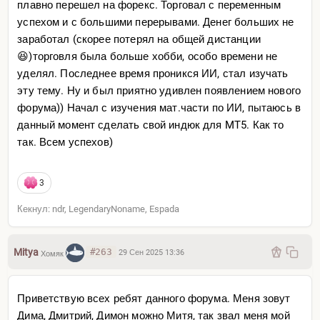
плавно перешел на форекс. Торговал с переменным
успехом и с большими перерывами. Денег больших не
заработал (скорее потерял на общей дистанции
😆)торговля была больше хобби, особо времени не
уделял. Последнее время проникся ИИ, стал изучать
эту тему. Ну и был приятно удивлен появлением нового
форума)) Начал с изучения мат.части по ИИ, пытаюсь в
данный момент сделать свой индюк для MT5. Как то
так. Всем успехов)
3
Кекнул: ndr, LegendaryNoname, Espada
Mitya
#263
29 Сен 2025 13:36
Хомяк
Приветствую всех ребят данного форума. Меня зовут
Дима, Дмитрий, Димон можно Митя, так звал меня мой