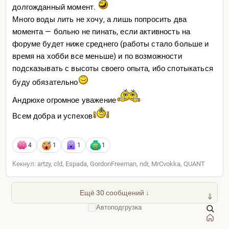
долгожданный момент.
Много воды лить не хочу, а лишь попросить два
момента — больно не пинать, если активность на
форуме будет ниже среднего (работы стало больше и
время на хобби все меньше) и по возможности
подсказывать с высоты своего опыта, ибо спотыкаться
буду обязательно
Андрюхе огромное уважение
Всем добра и успехов
4
1
1
1
Кекнул: artzy, cld, Espada, GordonFreeman, ndr, MrCvokka, QUANT
Ещё 30 сообщений ↓
⇓
Автоподгрузка