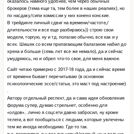
оказалось намного удобнее, чем через обычных
брокеров (тема еще та, тем более в наших реалиях), но
по насдаку/сипи комиссии у них конено конские.
В трейдинге личный сдвиг на времени/частоте,/
длительнос
ти и все еще разбираюсь)) строю свои
модели, торгую, ну и тд. полагаю обычно, все как и у
всех. Шишек со всем прилагающим балаганом набил до
хрена и больше (семь лет все же немало), да и сейчас
умудряюсь, но и обрел что-то свое, для меня важное.
Сайт читаю примерно с 2017-18 года, да и сейчас время
от времени бывает перечитываю (в основном
психологические эссе/статьи, это маст под настроение)
.
Автору отдельный респект, да и сама идея обновления
форума супер, думаю стрельнет, особенно для
«олдов»...лично я соцсети давно забросил, ну кроме
телеги, а вот пообщаться с людьми, которые увлечены
тем же иногда необходимо. Где-то так.