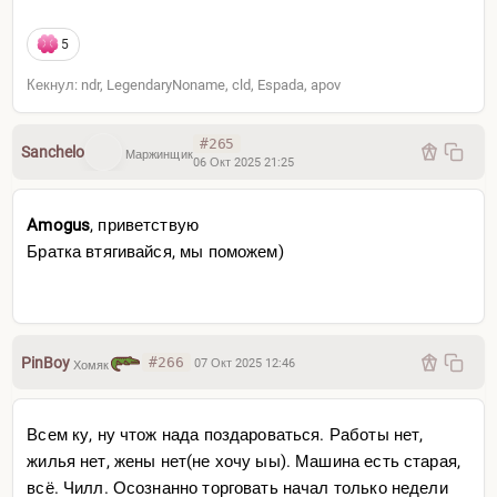
5
Кекнул: ndr, LegendaryNoname, cld, Espada, apov
#265
Sanchelo
Маржинщик
06 Окт 2025 21:25
Amogus
, приветствую
Братка втягивайся, мы поможем)
PinBoy
#266
07 Окт 2025 12:46
Хомяк
Всем ку, ну чтож нада поздароваться. Работы нет,
жилья нет, жены нет(не хочу ыы). Машина есть старая,
всё. Чилл. Осознанно торговать начал только недели