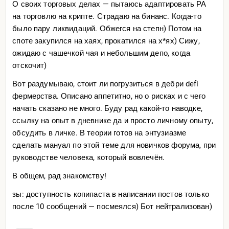
О своих торговых делах — пытаюсь адаптировать РА
на торговлю на крипте. Страдаю на бинанс. Когда-то
было пару ликвидаций. Обжегся на степн) Потом на
споте закупился на хаях, прокатился на х*ях) Сижу,
ожидаю с чашечкой чая и небольшим депо, когда
отскочит)
Вот раздумываю, стоит ли погрузиться в дебри defi
фермерства. Описано аппетитно, но о рисках и с чего
начать сказано не много. Буду рад какой-то наводке,
ссылку на опыт в дневнике да и просто личному опыту,
обсудить в личке. В теории готов на энтузиазме
сделать мануал по этой теме для новичков форума, при
руководстве человека, который вовлечён.
В общем, рад знакомству!
зы: доступность копипаста в написании постов только
после 10 сообщений — посмеялся) Бот нейтрализован)