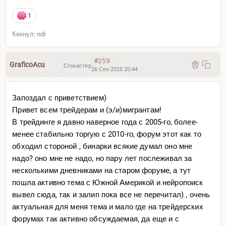
1
Кекнул: ndr
#259
GraficoAcu
Стохастер
26 Сен 2025 20:44
Запоздал с приветствием)
Привет всем трейдерам и (э/и)мигрантам!
В трейдинге я давно наверное года с 2005-го, более-
менее стабильно торгую с 2010-го, форум этот как то
обходил стороной , бинарки всякие думал оно мне
надо? оно мне не надо, но пару лет послеживал за
несколькими дневниками на старом форуме, а тут
пошла активно тема с Южной Америкой и нейропоиск
вывел сюда, так и залип пока все не перечитал) , очень
актуальная для меня тема и мало где на трейдерских
форумах так активно обсуждаемая, да еще и с