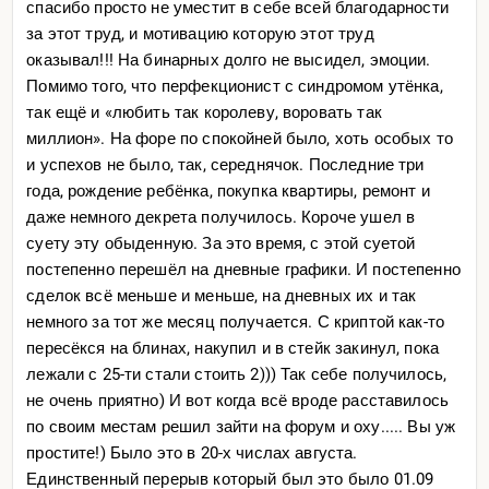
спасибо просто не уместит в себе всей благодарности
за этот труд, и мотивацию которую этот труд
оказывал!!! На бинарных долго не высидел, эмоции.
Помимо того, что перфекционист с синдромом утёнка,
так ещё и «любить так королеву, воровать так
миллион». На форе по спокойней было, хоть особых то
и успехов не было, так, середнячок. Последние три
года, рождение ребёнка, покупка квартиры, ремонт и
даже немного декрета получилось. Короче ушел в
суету эту обыденную. За это время, с этой суетой
постепенно перешёл на дневные графики. И постепенно
сделок всё меньше и меньше, на дневных их и так
немного за тот же месяц получается. С криптой как-то
пересёкся на блинах, накупил и в стейк закинул, пока
лежали с 25-ти стали стоить 2))) Так себе получилось,
не очень приятно) И вот когда всё вроде расставилось
по своим местам решил зайти на форум и оху..... Вы уж
простите!) Было это в 20-х числах августа.
Единственный перерыв который был это было 01.09