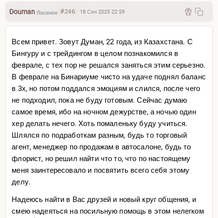
Douman
#246
18 Сен 2025 22:59
Лосенок
Всем привет. Зовут Думан, 22 года, из Казахстана. С
Бингуру и с трейдингом в целом познакомился в
феврале, с тех пор не решался заняться этим серьезно.
В феврале на Бинариуме чисто на удаче поднял баланс
в 3х, но потом поддался эмоциям и слился, после чего
не подходил, пока не буду готовым. Сейчас думаю
самое время, ибо на ночном дежурстве, а ночью один
хер делать нечего. Хоть помаленьку буду учиться.
Шлялся по подработкам разным, будь то торговый
агент, менеджер по продажам в автосалоне, будь то
флорист, но решил найти что то, что по настоящему
меня заинтересовало и посвятить всего себя этому
делу.
Надеюсь найти в Вас друзей и новый круг общения, и
смею надеяться на посильную помощь в этом нелегком