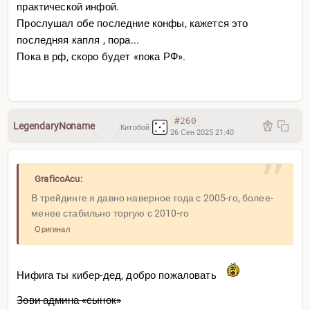
практической инфой.
Прослушал обе последние конфы, кажется это
последняя капля , пора...
Пока в рф, скоро будет «пока РФ».
#260
LegendaryNoname
Китобой
26 Сен 2025 21:40
GraficoAcu:
В трейдинге я давно наверное года с 2005-го, более-
менее стабильно торгую с 2010-го
Оригинал
Нифига ты кибер-дед, добро пожаловать
Зови админа «сынок»