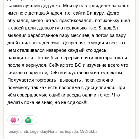
самый лучший дедушка. Мой путь в трейдинге начался
именно с детища Андрея, т.е. сайта Бингуру. Долго
обучался, много читал, практиковался , потихоньку шёл
к своей цели , депозиту в несколько тыс. $, дошёл ,
выводил заработанное пару месяцев, а потом за пару
дней слил весь депозит. Депресняк, эмоции и всё то с
чем сталкивался наверное каждый кто здесь
находиться. Потом был перерыв почти полтора года и
после я вернулся. Сейчас это БО и изучение всего что
связано с криптой, DeFi и искуственым интеллектом.
Получается торговать , выводить , пока конечно
понемногу так как есть проблема с дисциплиной. При
чём совершаемые ошибки всегда одни и те же. Что
делать пока не знаю, но не сдаюсь!!!
3
1
Кекнул: ndr, LegendaryNoname, Espada, MrCvokka