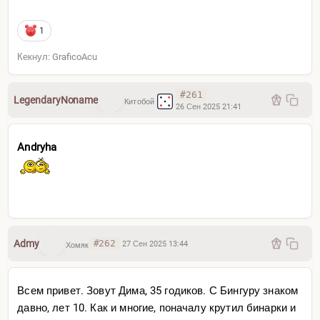
1
Кекнул: GraficoAcu
#261
LegendaryNoname
Китобой
26 Сен 2025 21:41
Andryha
Admy
#262
27 Сен 2025 13:44
Хомяк
Всем привет. Зовут Дима, 35 годиков. С Бингуру знаком
давно, лет 10. Как и многие, поначалу крутил бинарки и