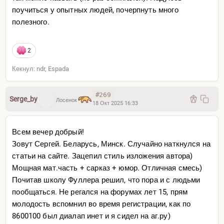
поучиться у опытных людей, почерпнуть много
с удовольствием могу обсудить поделиться своим
полезного.
видением или мыслями/идеями и про рынок, и про
расклады, но это только обмен опытом не более того.
2
отношусь с уважением ко всем, хотя могу быть крайне
Кекнул: ndr, Espada
резок.
по нраву юморные люди, те кто в реальном поиске и
стремлении разобраться в этом ебанутом и тем не
#269
Serge_by
Лосенок
18 Окт 2025 16:33
менее прекрасном мире, и что важнее в самом себе.
юмор ценю, уважение также, а вот хамства, быдлости с
Всем вечер добрый!
хитрожопостью не выношу.
Зовут Сергей. Беларусь, Минск. Случайно наткнулся на
статьи на сайте. Зацепил стиль изложения автора)
Мощная мат.часть + сарказ + юмор. Отличная смесь)
Почитав школу Фуллера решил, что пора и с людьми
пообщаться. Не регался на форумах лет 15, прям
молодость вспомнил во время регистрации, как по
8600100 был диалап инет и я сидел на аг.ру)