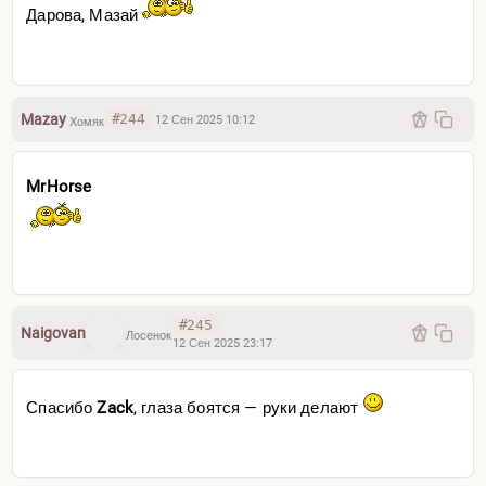
Дарова, Мазай
Mazay
#244
12 Сен 2025 10:12
Хомяк
MrHorse
#245
Naigovan
Лосенок
12 Сен 2025 23:17
Спасибо
Zack
, глаза боятся — руки делают