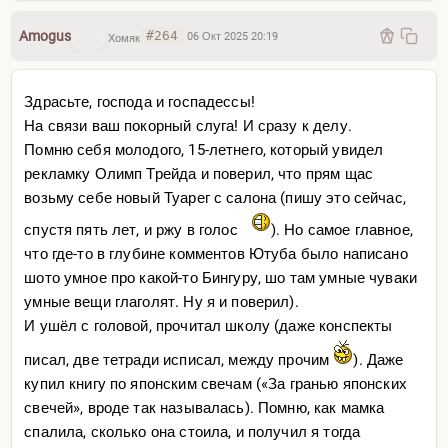
Amogus
#264
06 Окт 2025 20:19
Хомяк
Здрасьте, господа и госпадессы!
На связи ваш покорный слуга! И сразу к делу.
Помню себя молодого, 15-летнего, который увидел
рекламку Олимп Трейда и поверил, что прям щас
возьму себе новый Туарег с салона (пишу это сейчас,
спустя пять лет, и ржу в голос
). Но самое главное,
что где-то в глубине комментов Ютуба было написано
шото умное про какой-то Бингуру, шо там умные чуваки
умные вещи глаголят. Ну я и поверил).
И ушёл с головой, прочитал школу (даже конспекты
писал, две тетради исписал, между прочим
). Даже
купил книгу по японским свечам («За гранью японских
свечей», вроде так называлась). Помню, как мамка
спалила, сколько она стоила, и получил я тогда