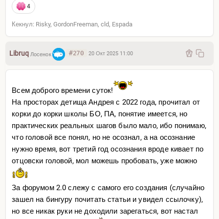
4
Кекнул: Risky, GordonFreeman, cld, Espada
Libruq
#270
20 Окт 2025 11:00
Лосенок
Всем доброго времени суток!
На просторах детища Андрея с 2022 года, прочитал от
корки до корки школы БО, ПА, понятие имеется, но
практических реальных шагов было мало, ибо понимаю,
что головой все понял, но не осознал, а на осознание
нужно время, вот третий год осознания вроде кивает по
отцовски головой, мол можешь пробовать, уже можно
За форумом 2.0 слежу с самого его создания (случайно
зашел на бингуру почитать статьи и увидел ссылочку),
но все никак руки не доходили зарегаться, вот настал