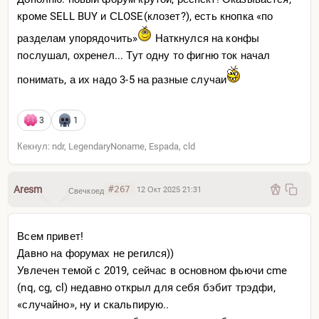
кроме SELL BUY и СLOSE(клозет?), есть кнопка «по
разделам упорядочить»
Наткнулся на конфы
послушал, охренел... Тут одну то фигню ток начал
понимать, а их надо 3-5 на разные случаи
3
1
Кекнул: ndr, LegendaryNoname, Espada, cld
Aresm
#267
12 Окт 2025 21:31
Свечкоед
Всем привет!
Давно на форумах не регился))
Увлечен темой с 2019, сейчас в основном фьючи cme
(nq, cg, cl) недавно открыл для себя бэбит трэдфи,
«случайно», ну и скальпирую..