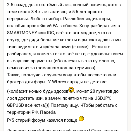
2.5 назад, до этого тёмный лес, полный новичок, хотя в
теме около 3-4 х лет активно, и 5-6 лет просто
перерывы. Люблю пинбар. Разлюбил индикаторы,
полюбил простейший PA в общем. Хочу разбираться в
SMARTMONEY или IDC, всё это вот модное, что на
слуху, где дяди большие котлеты в рынок кидают а мы
типо видим это и идём за ними (с ними)...Если кто
разбирался, и понял что это всё не то, с удовольствием
выслушаю аргументы (ибо влезать в это ну сложно,
немного из за громадного кол-ва терминов).
Также, пользуясь случаем хочу чтобы посоветовали
брокера для форы. У Wforex спрэды не детские
(колбасит ночью будь здоров
, может 20 пунктов до
лося достать изи, а зачем, понятно что на USDJPY,
GBPUSD всё чотка))) Поэтому ищу. ЧТобы работать с
территории РФ. Пасеба
P/S старый форум казался проще
Дополню: новый форум крутой, респект! Оказывается,