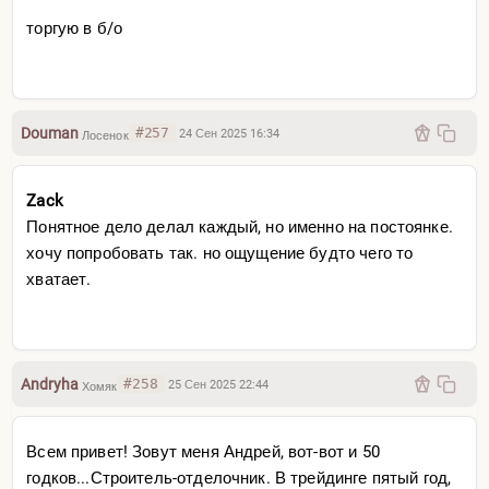
торгую в б/о
Douman
#257
24 Сен 2025 16:34
Лосенок
Zack
Понятное дело делал каждый, но именно на постоянке.
хочу попробовать так. но ощущение будто чего то
хватает.
Andryha
#258
25 Сен 2025 22:44
Хомяк
Всем привет! Зовут меня Андрей, вот-вот и 50
годков...Строитель-отделочн
ик. В трейдинге пятый год,