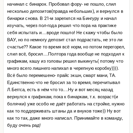
начинал с бинарок. Пробовал фору- не пошло, слил
несколько депозитов(правда небольших), и вернулся в
бинарки снова. В 21-м зарегился на Бингуру и начал
изучать, через пол-года решил что пора на практике
себя испытать и....вроде пошло! Не скажу чтобы было
ВАУ, но по немногу депозит стал подрастать, не это ли
счастье?? Какое то время всё норм, но потом перегорел,
слил всё, бросил....Полтора года вообще не подходил к
графикам, кашу из головы решил выкинуть( потому что
много всего лишнего напихал в черепную коробку)))).
Всё было перемешено- прайс экшн, смарт мани, ТА.
Единственно что не бросил за то время, перечитывал
Л.Беггса, есть в нём что то....Ну и вот месяц назад
вернулся к графикам, пока к бинаркам, т.к. возраст(и
болячки) уже особо не даёт работать на стройке, нужно
как то поддерживать штаны да и внуков тоже)) Ну вот
как то так, даже много написал. Принимайте в команду,
буду очень рад!