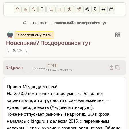
/
Болталка
/
Новенький? Поздоровайся тут
Главная
/
Болталка
К последнему #375
Новенький? Поздоровайся тут
‹
›
9
/ 13
▾
#241
Naigovan
Лосенок
11 Сен 2025 12:22
Привет Медведу и всем!
На 2.0-3.0 пока только читаю умных. Решил вот
засветиться, а то трудности с самовыражением —
нужно преодолевать (Андрей мотивирует).
Тоже не отпускает рыночный наркотик. БО и фора
началась c binguru в далёком 2015, с переменным
успехом. Нервы, уходил и возвращался не раз. Обидно