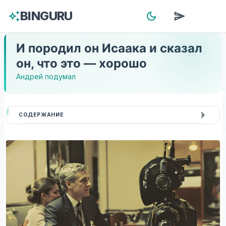
BINGURU
auto_awesome
dark_mode
send
menu
И породил он Исаака и сказал
он, что это — хорошо
Андрей подумал
СОДЕРЖАНИЕ