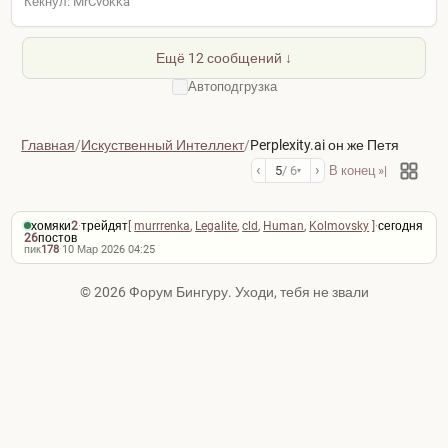
Кекнул: MrCvokka
Ещё 12 сообщений ↓
Автоподгрузка
Главная
/
Искуственный Интеллект
/
Perplexity.ai он же Петя
‹
›
5
/ 6
В конец »|
▾
хомяки
2
·
трейдят
[
murrrenka
,
Legalite
,
cld
,
Human
,
Kolmovsky
]
·
сегодня
26
постов
пик
178
·
10 Мар 2026 04:25
© 2026 Форум Бингуру. Уходи, тебя не звали