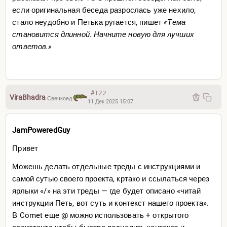
если оригинальная беседа разрослась уже нехило,
стало неудобно и Петька ругается, пишет
«Тема
становится длинной. Начните новую для лучших
ответов.»
#122
ViraBhadra
Свечкоед
11 Дек 2025 15:07
JamPoweredGuy
Привет
Можешь делать отдельные треды с инструкциями и
самой сутью своего проекта, кртако и ссылаться через
ярлыки «/» на эти треды — где будет описано «читай
инструкции Петь, вот суть и контекст нашего проекта».
В Comet еще @ можно использовать + открытого