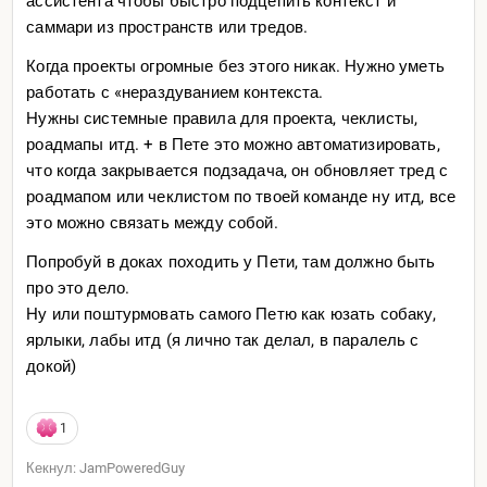
ассистента чтобы быстро подцепить контекст и
саммари из пространств или тредов.
Когда проекты огромные без этого никак. Нужно уметь
работать с «нераздуванием контекста.
Нужны системные правила для проекта, чеклисты,
роадмапы итд. + в Пете это можно автоматизировать,
что когда закрывается подзадача, он обновляет тред с
роадмапом или чеклистом по твоей команде ну итд, все
это можно связать между собой.
Попробуй в доках походить у Пети, там должно быть
про это дело.
Ну или поштурмовать самого Петю как юзать собаку,
ярлыки, лабы итд (я лично так делал, в паралель с
докой)
1
Кекнул: JamPoweredGuy