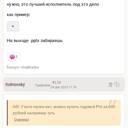
нужно, это лучший исполнитель под это дело
как пример:
+
На выходе .pptx забираешь
1
Кекнул: ViraBhadra
#126
Kolmovsky
Графоман
24 Дек 2025 17:18
ndr: У кого палки нет, можно купить годовой Pro за 600
рублей например туть
Оригинал