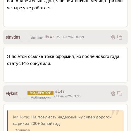
вон Андрей ссыль дал, я по ней и взял. месяца три или
четыре уже работает.
stnvdns
#142
27 Янв 2026 09:29
Лосенок
Я по этой ссылке тоже оформил, но после нового года
статус Pro обнулили.
#143
МОДЕРАТОР
Flyknit
27 Янв 2026 09:35
Арбитражник
MrHorse: На ггсел есть надёжный ну супер дорогой
варик за 200+ бачей год
Оригинал