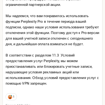
Не совсем то что я хотел (надо было добавить что
ограниченной партнерской акции.
нужна разбивка именно по темам, а не видам
материала), но это легко можно исправить
Мы надеемся, что вам понравилось использовать
функции Perplexity Pro в течение периода вашей
подписки, однако наши условия использования требуют
отключения этой функции. Поэтому доступ к Pro-версии
для вашей учетной записи отключен с сегодняшнего
дня, и дальнейшая оплата взиматься не будет.
В соответствии с разделом 11.3 Условий
предоставления услуг Perplexity, мы можем
приостанавливать или блокировать учетные записи,
нарушающие условия рекламных акций или
использования. Обход условий предоставления услуг с
помощью VPN запрещен.
1