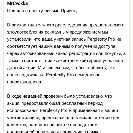
файлы которые он выдумал и наконец иду к ассистенту
MrCvokka
Пришло на почту письмо:Привет,
+
В рамках тщательного расследования предполагаемого
(В целом можно и напрямую пойти к ассистенту, без
злоупотребления рекламным предложением мы
шага выше и запросить «А сделай мине mind map из вот
установили, что ваша учетная запись Perplexity Pro не
этого...» в прошлый раз я так и сделал, но пока пишу
соответствует нашим данным о получении доступа
данную простыню, хочу сделать карту покрасивше и
через авторизованный канал регистрации или покупки, а
лучше разбивать на несколько задач/запросов)
также о соответствии конкретным критериям участия в
Ассистенту говорю мол сделай мне mind map и
данной акции. Мы пишем вам, чтобы сообщить, что
добавляю файлы из прошлого запроса и всё, пошла
ваша подписка на Perplexity Pro немедленно
возня:
приостановлена.
+
В ходе недавней проверки было установлено, что
акция, предоставляющая бесплатный период
По итогу через 15-20 минут пыхтения вот такое он
использования Perplexity Pro и примененная к вашей
вытворил
учетной записи, предназначалась исключительно для
+
клиентов, активировавших ее посредством
специальной процедуры погашения в рамках