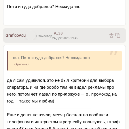
Петя и туда добрался? Неожиданно
#130
GraficoAcu
Стохастер
24 Дек 2025 19:45
ndr: Петя и туда добрался? Неожиданно
Оригинал
да я сам удивился, это не был критерий для выбора
оператора, и ни где особо там не видел рекламы про
него, потом чет лазал по приложухе — о , промокод на
год — такое мы любим)
Еще и денег не взяли, месяц бесплатно вообще и
телефоном и интернетом и perplexity пользуюсь, тариф
всего 48 реал(около 9 баксов) но правда чтоб оплатить