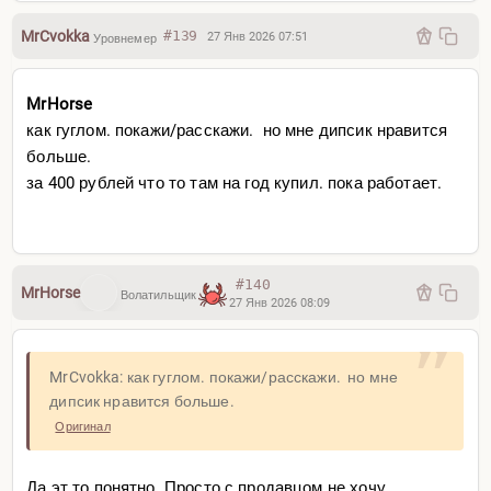
MrCvokka
#139
27 Янв 2026 07:51
Уровнемер
MrHorse
как гуглом. покажи/расскажи. но мне дипсик нравится
больше.
за 400 рублей что то там на год купил. пока работает.
#140
MrHorse
Волатильщик
27 Янв 2026 08:09
MrCvokka: как гуглом. покажи/расскажи. но мне
дипсик нравится больше.
Оригинал
Да эт то понятно. Просто с продавцом не хочу