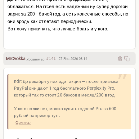
облажаться. На ггсел есть надёжный ну супер дорогой
варик за 200+ бачей год, а есть копеечные способы, но
они вродь как отлетают периодически.
Вот хочу прикинуть, что лучше брать и у кого.
MrCvokka
#141
27 Янв 2026 08:14
Уровнемер
ndr: До декабря у них идет акция — после привязки
PayPal они дают 1 год бесплатного Perplexity Pro,
который так-то стоит 20 баксов в месяц/200 в год
У кого палки нет, можно купить годовой Pro за 600
рублей например туть
Оригинал