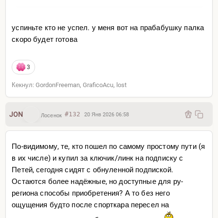
успиньте кто не успел. у меня вот на прабабушку палка
скоро будет готова
3
Кекнул: GordonFreeman, GraficoAcu, lost
JON
#132
20 Янв 2026 06:58
Лосенок
По-видимому, те, кто пошел по самому простому пути (я
в их числе) и купил за ключик/линк на подписку с
Петей, сегодня сидят с обнуленной подпиской.
Остаются более надёжные, но доступные для ру-
региона способы приобретения? А то без него
ощущения будто после спорткара пересел на