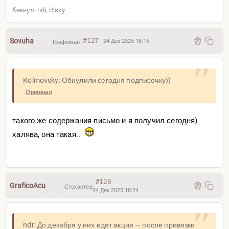
Кекнул: ndr, Risky
Sovuha
#127
24 Дек 2025 18:16
Графоман
Kolmovsky: Обнулили сегодня подписочку))
Оригинал
такого же содержания письмо и я получил сегодня)
халява, она такая..
#128
GraficoAcu
Стохастер
24 Дек 2025 18:24
ndr: До декабря у них идет акция — после привязки