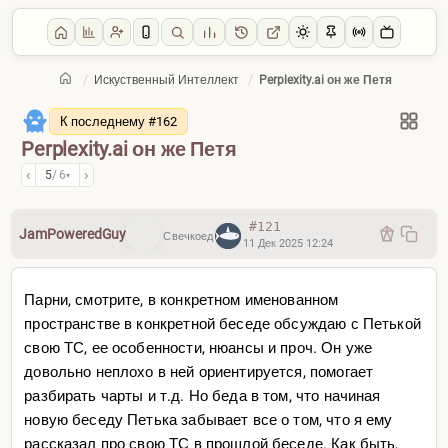
/
Искуственный Интеллект
/
Perplexity.ai он же Петя
Главная
/
Искуственный Интеллект
К последнему #162
Perplexity.ai он же Петя
‹
›
5
/ 6
▾
#121
JamPoweredGuy
Свечкоед
11 Дек 2025 12:24
Парни, смотрите, в конкретном именованном
пространстве в конкретной беседе обсуждаю с Петькой
свою ТС, ее особенности, нюансы и проч. Он уже
довольно неплохо в ней ориентируется, помогает
разбирать чарты и т.д. Но беда в том, что начиная
новую беседу Петька забывает все о том, что я ему
рассказал про свою ТС в прошлой беседе. Как быть,