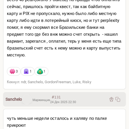
сейчас, пришлось пройти квест, так как байбитную
карту и PIX не пропускало, нужно было либо местную
карту либо идти в лотерейный киоск, но и тут perplexity
помог, я ему скормил все Бразильские банки на
предмет того где без внж можно счет открыть - нашел
вариант, зарегался , оплатил, терь у меня есть еще типа
бразильский счет есть к нему можно и карту выпустить
местную.
3
1
1
Кекнул: ndr, Sanchelo, GordonFreeman, Luke, Risky
#131
Sanchelo
Маржинщик
24 Дек 2025 22:30
чуть меньше недели осталось и халяву по палке
прикроют