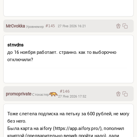
MrCvokka
#145
27 Янв 2026 16:21
Уровнемер
stnvdns
до 16 ноября работает. странно. как то выборочно
отключили?
#146
promoprivate
Стохастер
27 Янв 2026 17:52
Тоже слетела подписка на петьку за 600 рублей, не могу
без него.
Была карта на aifory (https://app.aifory.pro/), пополнил
криптой (предварительно вериф пройти надо), дали