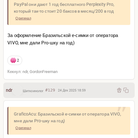
PayPal они дают 1 год бесплатного Perplexity Pro,
который так-то стоит 20 баксов в месяц/200 в год
Оригинал
За оформление Бразильской е-симки от оператора
VIVO, мне дали Pro-шку на год)
2
Кекнул: ndr, GordonFreeman
ndr
#129
24 Дек 2025 18:59
Шиткоинолог
GraficoAcu: Бразильской е-симки от оператора VIVO,
мне дали Pro-шку на год)
Оригинал