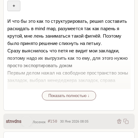
+
И что бы это как то структурировать, решил составить
раскидать в mind map, разумеется так как парень я
крутой, мне лень заниматься такой фигнёй. Поэтому
было принято решение спихнуть на петьку.
Сразу выяснилось что петя не видит мои закладки,
поэтому надо их выгрузить как то ему, для этого нужно
просто экспортировать доком
Первым делом нажал на свободное пространство зоны
закладок, выбрал менедеджера закладок, справа
вверху тыкнул три точки и «экспорт»
Показать полностью ↓
+
Скачал файлик со всеми своими закладками, потом
stnvdns
#150
30 Янв 2026 08:05
Лосенок
просто скопировал что мне нужно и закинул в чат пети в
режиме deep research. Он мне выдаёт ответ, я беру