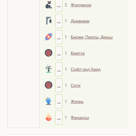
...
2
Форумное
...
1
Дневники
...
1
Биржи, Перпы, Дексы
...
1
Крипта
...
1
Софт энд Хард
...
1
Сети
...
1
Жизнь
...
1
Финансы