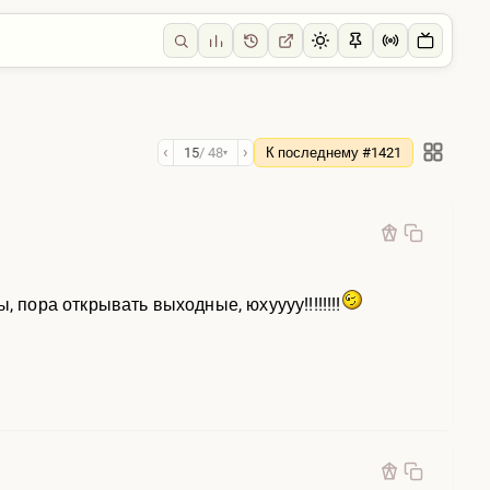
‹
›
15
/ 48
К последнему #1421
▾
 пора открывать выходные, юхуууу!!!!!!!!