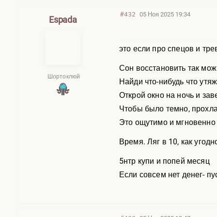
#432
05 Ноя 2025 19:34
Espada
это если про спецов и тре
Сон восстановить так мо
Шортоклюй
Найди что-нибудь что утяж
Открой окно на ночь и за
Чтобы было темно, прохла
Это ощутимо и мгновенно 
Время. Ляг в 10, как угод
5нтр купи и попей месяц
Если совсем нет денег- пу