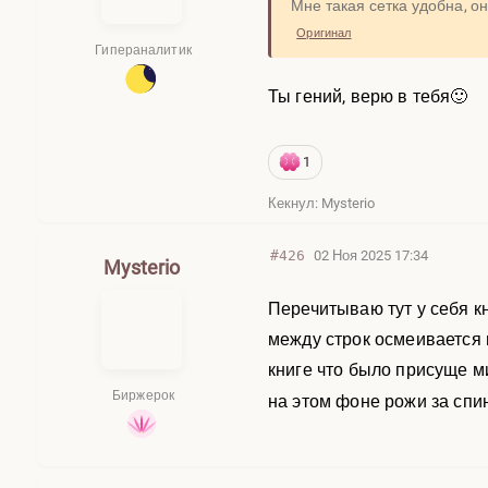
Мне такая сетка удобна, 
Оригинал
Гипераналитик
Ты гений, верю в тебя🙂
1
Кекнул: Mysterio
#426
02 Ноя 2025 17:34
Mysterio
Перечитываю тут у себя кн
между строк осмеивается 
книге что было присуще м
Биржерок
на этом фоне рожи за спи