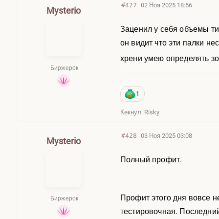
#427
02 Ноя 2025 18:56
Mysterio
Заценил у себя объемы тик
он видит что эти палки не
хрени умею определять зо
Биржерок
1
Кекнул: Risky
#428
03 Ноя 2025 03:08
Mysterio
Полный профит.
Профит этого дня вовсе не
Биржерок
тестировочная. Последний