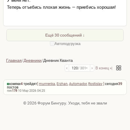
У меня нет.
Теперь отъeбись плохая жизнь — приeбись хорошая!
Ещё 30 сообщений ↓
Автоподгрузка
Главная
/
Дневники
/
Дневник Кванта
‹
›
120
/ 301
В конец »|
▾
хомяки
4
·
трейдят
[
murrrenka
,
Erzhan
,
Automador
,
Rostislav
]
·
сегодня
39
постов
пик
178
·
10 Мар 2026 04:25
© 2026 Форум Бингуру. Уходи, тебя не звали