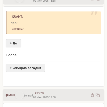
02 Июл 2025 11:58
QUANT:
de40
Оригинал
+ До
После
+ Ожидаю сегодня
На фоне ADP
#3579
QUANT
Вечный
02 Июл 2025 12:00