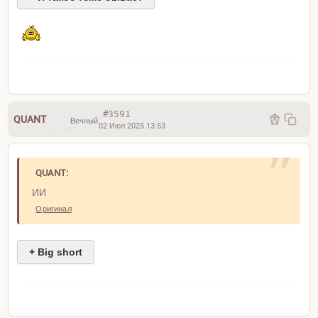
#3591
QUANT
Вечный
02 Июл 2025 13:53
QUANT:
ИИ
Оригинал
+ Big short