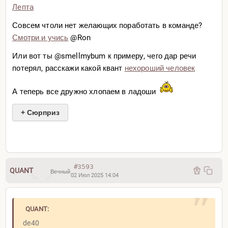
Лепта
Совсем чтоли нет желающих поработать в команде?
Смотри и учись
@Ron
Или вот ты @smellmybum к примеру, чего дар речи
потерял, расскажи какой квант
нехороший человек
А теперь все дружно хлопаем в ладоши
+ Сюрприз
Опааа! ХАхах
#3593
QUANT
Вечный
02 Июл 2025 14:04
QUANT:
de40