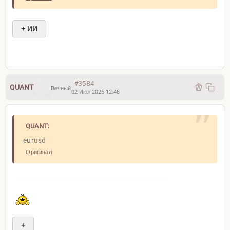
+ ИИ
#3584
QUANT
Вечный
02 Июл 2025 12:48
QUANT:
eurusd
Оригинал
+