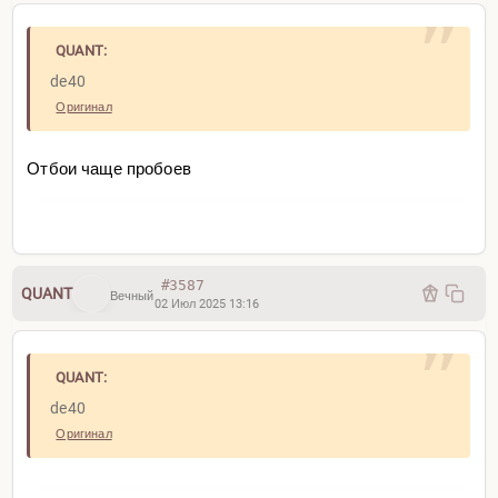
QUANT:
de40
Оригинал
Отбои чаще пробоев
#3587
QUANT
Вечный
02 Июл 2025 13:16
Qi m1 сигнала на фиксацию прибыли вблизи
уровня пока нет. Шорт держится в полном объёме.
QUANT:
de40
Оригинал