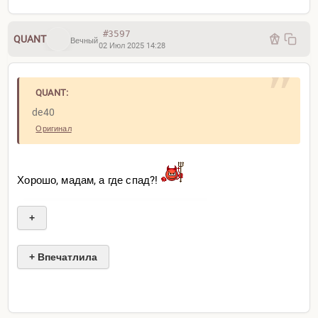
#3597
QUANT
Вечный
02 Июл 2025 14:28
QUANT:
de40
Оригинал
Хорошо, мадам, а где спад?!
+
+ Впечатлила