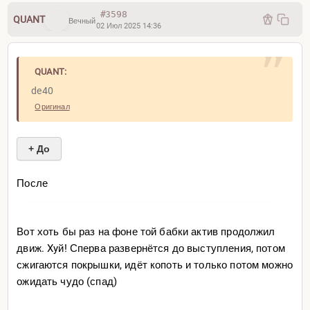
#3598
QUANT
Вечный
02 Июл 2025 14:36
QUANT:
de40
Оригинал
+ До
После
Вот хоть бы раз на фоне той бабки актив продолжил
движ. Xyй! Сперва развернётся до выступления, потом
сжигаются покрышки, идёт копоть и только потом можно
ожидать чудо (спад)