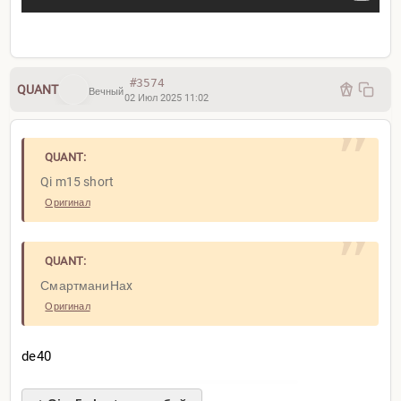
#3574
QUANT
Вечный
02 Июл 2025 11:02
QUANT:
Qi m15 short
Оригинал
QUANT:
СмартманиНаx
Оригинал
de40