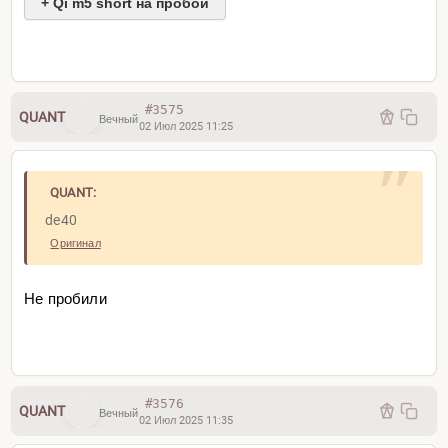
+ Qi m5 short на пробой
#3575
QUANT
Вечный
02 Июл 2025 11:25
QUANT:
de40
Оригинал
Не пробили
#3576
QUANT
Вечный
02 Июл 2025 11:35