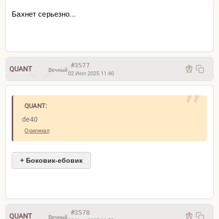
Бахнет серьезно...
#3577
QUANT
Вечный
02 Июл 2025 11:40
QUANT:
de40
Оригинал
+ Боковик-ебовик
#3578
QUANT
Вечный