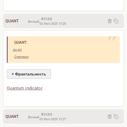
#3588
QUANT
Вечный
02 Июл 2025 13:20
QUANT:
de40
Оригинал
+ Фрактальность
Quantum indicator
#3589
QUANT
Вечный
02 Июл 2025 13:27