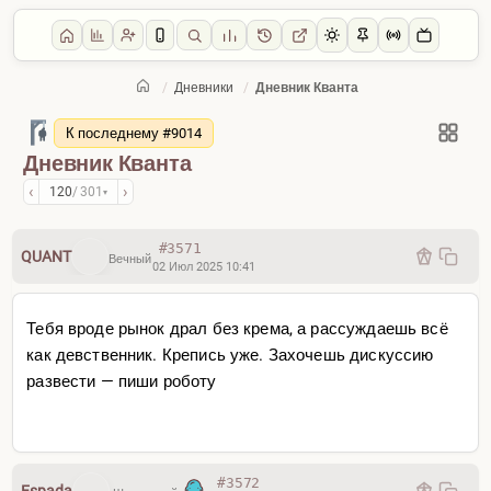
/
Дневники
/
Дневник Кванта
Главная
/
Дневники
К последнему #9014
Дневник Кванта
‹
›
120
/ 301
▾
#3571
QUANT
Вечный
02 Июл 2025 10:41
Тебя вроде рынок драл без крема, а рассуждаешь всё
как девственник. Крепись уже. Захочешь дискуссию
развести — пиши роботу
#3572