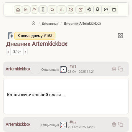
/
Дневники
/
Дневник Artemkickbox
Главная
/
Дневники
К последнему #153
Дневник Artemkickbox
‹
›
3
/ 6
▾
#61
Artemkickbox
Опционщик
23 Окт 2025 14:21
Капля живительной влаги...
#62
Artemkickbox
Опционщик
23 Окт 2025 14:23