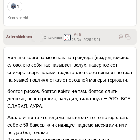
1
Кекнул: cld
#66
Artemkickbox
Опционщик
23 Окт 2025 15:01
Больше всего на меня как на трейдера
(пиздец гейское
слово, кто себя так называет вслух, наверное ест
сникерс вверх ногами представляя себе вены от пениса
на языке)
повлиял отказ от овощной манеры торговли.
боятся рисков, боятся войти не там, боятся слить
депозит, переторговка, залудил, тильтанул — ЭТО. ВСЕ.
СЛАБАЯ. АУРА.
Аналогично те кто годами пытается что то наторговать
себе с 50 баксов или сидящие на демо месяцами, или
не дай бог, годами