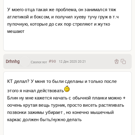
часов сидел в одном положении, мышцы спины
У моего отца такая же проблема, он занимался тяж
затекли, стали как камень, а потом ты идешь
атлетикой и боксом, и получил хуеву тучу груж в т.ч
заниматься боксом, где в стойке, особенно в
пупочную, которые до сих пор стреляют и жутко
неправильной, в первую очередь сильно
мешают
перенапрягаются мышцы спины, трапеции, шеи), без
должной разминки (разминка должна быть минимум 20-
30 минут, при общей тренировке в час полтора в 9\10
случаев у тебя на нее нет времени
Drhnhg
#90
12 Дек 2025 20:21
Свопоглот
КТ делал? У мкня то были сделаны и только после
этого я начал действовать
Блин ну мне кажется начать с обычной планки можно +
оочень крутая вещь турник, просто висеть растягивать
позвонки зажимы убирает , но конечно мышечный
каркас должен быть/нужно делать