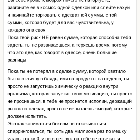
Вы себе кроме геморроя ничего не наторгуете,
разгоните ее в космос одной сделкой или слейте нахуй
и начинайте торговать с адекватной суммы, с той
суммы, которая будет для вас чувствительна, у
каждого она своя
Пока твой риск НЕ равен сумме, которая способна тебя
задеть, ты не развиваешься, а теряешь время, потому
что это две, как говорят в одессе, очень большие
разницы
Пока ты не потерял в сделке сумму, которой хватило
бы на отличную блядь, или на продукты на неделю, ты
просто не запустишь химическую реакцию внутри
организма, которая запустит твою мотивацию, ты просто
не проснешься, в тебе не проснется исполин, держащий
рынок на плечах, просто не испытаешь эмоций, которые
должен испытать.
Это как заниматься боксом но отказываться
спарринговаться, ты хоть два миллиона раз по мешку
ударь, толку 0, у него нет рук, он тебе не ответит, я