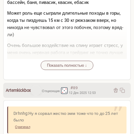
бассейн, баня, пивасик, квасик, ебасик
Может роль еще сыграли длительные походы в горы,
когда ты пиздуешь 15 км с 30 кг рюкзаком вверх, но
никогда не чувствовал от этого побочек, поэтому вряд-
ли)
Очень большое воздействие на спину играет стресс, у
меня очень нервная работа и трейдинг не точно лучше
не делает, а во время сильного стресса у людей как и у
Показать полностью ↓
животных, происходит напряжение мышц спины, только
люди прямоходящие, у нас это бесполезно, только
вредит, отсюда со временем и появляется
#89
миофасциальный синдром (не сам по себе от стресса,
Artemkickbox
Опционщик
12 Дек 2025 12:53
но хотя и сильного стресса самого по себе достаточно),
а в комбинации постоянный сидячий образ жизни
(неправильная нагрузка на мышцы спины и шеи,
Drhnhg:Ну я сорвал жестко эмм тоже что то до 25 лет
перевес изолированных мышечных
было
групп)+стресс+силовые и ударные тренировки без
Оригинал
достаточной разминки и согревания (грубо говоря 10