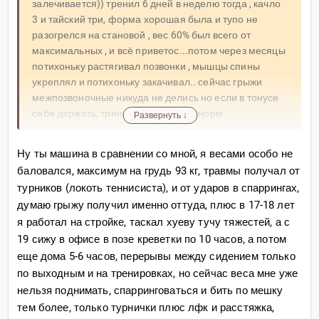
залечивается)) тренил 6 дней в неделю тогда , качло
3 и тайский три, форма хорошая была и тупо не
разогрелся на становой , вес 60% был всего от
максимальных , и всё приветос...потом через месяцы
потихоньку растягивал позвонки , мышцы спины
укреплял и потихоньку закачивал.. сейчас грыжи
межпозвоночные никуда не делись но если в тонусе
себя держать, трены все дела — то норм
Развернуть ↓
Оригинал
Ну ты машина в сравнении со мной, я весами особо не
баловался, максимум на грудь 93 кг, травмы получал от
турников (локоть теннисиста), и от ударов в спаррингах,
думаю грыжу получил именно оттуда, плюс в 17-18 лет
я работал на стройке, таскал хуеву тучу тяжестей, а с
19 сижу в офисе в позе креветки по 10 часов, а потом
еще дома 5-6 часов, перерывы между сидением только
по выходным и на тренировках, но сейчас веса мне уже
нельзя поднимать, спарринговаться и бить по мешку
тем более, только турнички плюс лфк и расстяжка,