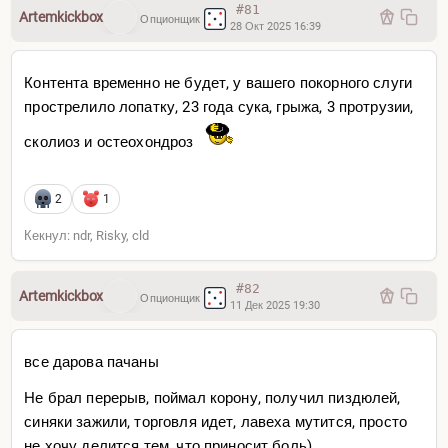
#81
Artemkickbox
Опционщик
28 Окт 2025 16:39
Контента временно не будет, у вашего покорного слуги
прострелило лопатку, 23 года сука, грыжа, 3 протрузии,
сколиоз и остеохондроз
2
1
Кекнул: ndr, Risky, cld
#82
Artemkickbox
Опционщик
11 Дек 2025 19:30
все дарова пачаны
Не брал перерыв, поймал корону, получил пиздюлей,
синяки зажили, торговля идет, лавеха мутится, просто
не хочу делится тем, что приносит боль)