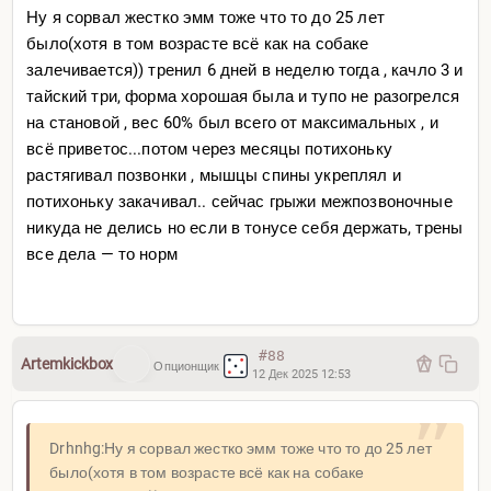
Ну я сорвал жестко эмм тоже что то до 25 лет
было(хотя в том возрасте всё как на собаке
залечивается)) тренил 6 дней в неделю тогда , качло 3 и
тайский три, форма хорошая была и тупо не разогрелся
на становой , вес 60% был всего от максимальных , и
всё приветос...потом через месяцы потихоньку
растягивал позвонки , мышцы спины укреплял и
потихоньку закачивал.. сейчас грыжи межпозвоночные
никуда не делись но если в тонусе себя держать, трены
все дела — то норм
#88
Artemkickbox
Опционщик
12 Дек 2025 12:53
Drhnhg:Ну я сорвал жестко эмм тоже что то до 25 лет
было(хотя в том возрасте всё как на собаке