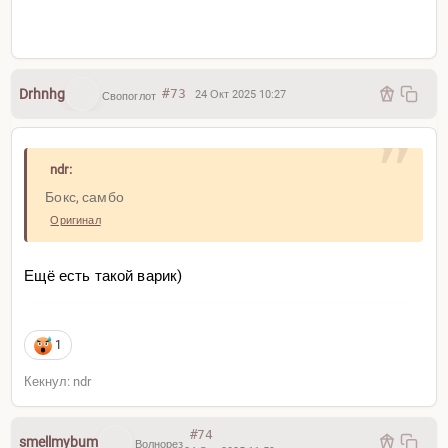
Drhnhg
#73
24 Окт 2025 10:27
Свопоглот
ndr:
Бокс, самбо
Оригинал
Ещё есть такой варик)
1
Кекнул: ndr
#74
smellmybum
Волнорез