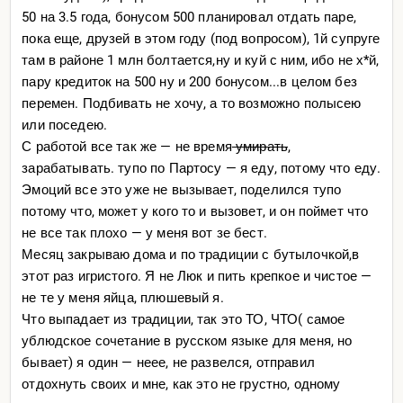
50 на 3.5 года, бонусом 500 планировал отдать паре,
пока еще, друзей в этом году (под вопросом), 1й супруге
там в районе 1 млн болтается,ну и куй с ним, ибо не х*й,
пару кредиток на 500 ну и 200 бонусом...в целом без
перемен. Подбивать не хочу, а то возможно полысею
или поседею.
С работой все так же — не время
умирать
,
зарабатывать. тупо по Партосу — я еду, потому что еду.
Эмоций все это уже не вызывает, поделился тупо
потому что, может у кого то и вызовет, и он поймет что
не все так плохо — у меня вот зе бест.
Месяц закрываю дома и по традиции с бутылочкой,в
этот раз игристого. Я не Люк и пить крепкое и чистое —
не те у меня яйца, плюшевый я.
Что выпадает из традиции, так это ТО, ЧТО( самое
ублюдское сочетание в русском языке для меня, но
бывает) я один — неее, не развелся, отправил
отдохнуть своих и мне, как это не грустно, одному