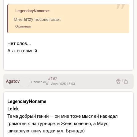
LegendaryNoname:
Мне artzy посоветовал.
Оригинал
Нет слов...
Ага, он самый
#162
Agatov
Плечевик
01 Июл 2025 18:03
LegendaryNoname
Lelek
Тема добрый гений — он мне тоже мыслей накидал
грамотных на турнире, и Женя конечно, а Маус
шикарную книгу подкинул. Бригада)