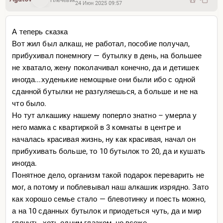
Плечевик
24 Июн 2025 09:57
разберись... хочется сказать в ответ, но просто
молчишь, понимая, насколько бессмысленнен этот
А теперь сказка
диалог.
Вот жил был алкаш, не работал, пособие получал,
Это засилье китайских авто (у всех свои тараканы) – и
прибухивал понемногу — бутылку в день, на большее
до войны раздражала эта тенденция – уход
не хватало, жену поколачивал конечно, да и детишек
автопроизводителей с нашего рынка или тотальное
иногда...худенькие немощные они были ибо с одной
сокращение модельного ряда (я уже равнодушен к
сданной бутылки не разгуляешься, а больше и не на
автомобилям, хотя в молодости почти дро*ил на них, а
что было.
на мотики и сейчас могу).
Но тут алкашику нашему поперло знатно – умерла у
Раздражало, потому что это понятный маркер
него мамка с квартиркой в 3 комнаты в центре и
«экономикиобнищания» населения – ни до
началась красивая жизнь, ну как красивая, начал он
разнообразия большинству, так еще и власти допом в
прибухивать больше, то 10 бутылок то 20, да и кушать
цену авто закладывают уже почти столько же, сколько
иногда.
и в цену топлива (60%)...фак.
Понятное дело, организм такой подарок переварить не
Не, я конечно понимаю, что модель, которую гоняли
мог, а потому и поблевывал наш алкашик изрядно. Зато
власти (основанную на реформах Е** еще) в нулевые, к
как хорошо семье стало — блевотинку и поесть можно,
10-ым началась сдуваться ,но что вместо попыток
а на 10 сданных бутылок и приодеться чуть, да и мир
развития модель поменяется на
глянуть, хоть одним глазком, но всеже.