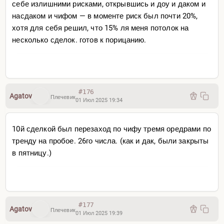
себе излишними рисками, открывшись и доу и даком и
насдаком и чифом — в моменте риск был почти 20%,
хотя для себя решил, что 15% ля меня потолок на
несколько сделок. готов к порицанию.
#176
Agatov
Плечевик
01 Июл 2025 19:34
10й сделкой был перезаход по чифу тремя оредрами по
тренду на пробое. 26го числа. (как и дак, были закрыты
в пятницу.)
#177
Agatov
Плечевик
01 Июл 2025 19:39