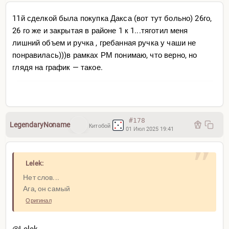
11й сделкой была покупка Дакса (вот тут больно) 26го,
26 го же и закрытая в районе 1 к 1...тяготил меня
лишний объем и ручка , гребанная ручка у чаши не
понравилась)))в рамках РМ понимаю, что верно, но
глядя на график — такое.
#178
LegendaryNoname
Китобой
01 Июл 2025 19:41
Lelek:
Нет слов...
Ага, он самый
Оригинал
@Lelek