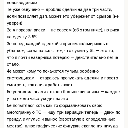
нововведениях
1е уже озвучено — дроблю сделки на две три части,
если позволяет дэп, может это убережет от срывов (не
уверен)
2е я порезал риски — не совсем (об этом ниже), но риск
на сделку 3-5%
3е перед каждой сделкой я принимаю/смиряюсь с
убытком, соглашаясь с тем, что сумма у SL — это то,
что я почти наверняка потеряю — действительно легче
стало.
4е может кому то покажется тупым, особенно
системщикам — стараюсь пропускать сделки, и просто
смотреть, как они отрабатывают.
5е усложнил анализ -стало больше писанины — каждое
утро около часа уходит на это
6е попытлася хоть как то формализовать свою
многогранную ТС — ищу три вариации теперь — движ по
тренду, импульс и вынос (хвостатую в определенных
местах), плюс графические фигурки, скопления никуда