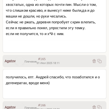
хвостатых, одна из которых почти пин. Мысли о том,
что слишком красиво, и вынесут ниже были,да и до
машки не дошли, но руки чесались.
Сейчас не ржать, деревня попробует скрин влепить,
если я правильно понял, упростили эту темку.
если не получится, то и х*й с ним.
#165
Agatov
Плечевик
01 Июл 2025 18:11
получилось, епт. Андрей спасибо, что позаботился и о
дегенератах, вроде меня)
#166
Agatov
Плечевик