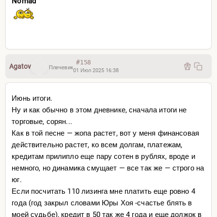
Nomad
#158
Agatov
Плечевик
01 Июл 2025 16:38
Июнь итоги.
Ну и как обычно в этом дневнике, сначала итоги не
торговые, сорян...
Как в той песне — жопа растет, вот у меня финансовая
действительно растет, ко всем долгам, платежам,
кредитам прилипло еще пару сотен в рублях, вроде и
немного, но динамика смущает — все так же — строго на
юг.
Если посчитать 110 лизинга мне платить еще ровно 4
года (год закрыл словами Юры Хоя -счастье блять в
моей судьбе), кредит в 50 так же 4 года и еще должок в