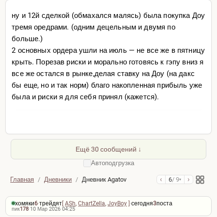
ну и 12й сделкой (обмахался малясь) была покупка Доу
тремя оредрами. (одним децельным и двумя по
больше.)
2 основных ордера ушли на июль — не все же в пятницу
крыть. Порезав риски и морально готовясь к гэпу вниз я
все же остался в рынке,делая ставку на Доу (на дакс
бы еще, но и так норм) благо накопленная прибыль уже
была и риски я для себя принял (кажется).
Ещё 30 сообщений ↓
Автоподгрузка
‹
›
Главная
/
Дневники
/
Дневник Agatov
6
/ 9
▾
хомяки
6
·
трейдят
[
ASh
,
ChartZella
,
JoyBoy
]
·
сегодня
3
поста
пик
178
·
10 Мар 2026 04:25