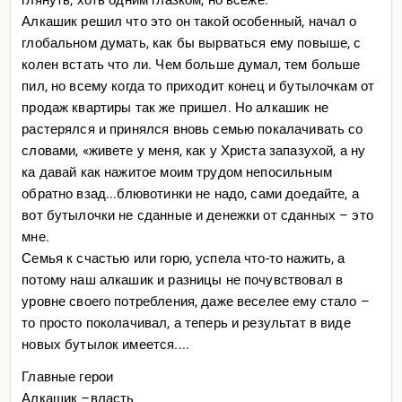
внутреннее.....потребление?
...*уй там,не угадали, не
Алкашик решил что это он такой особенный, начал о
китай мы, а потому на внутренний каннибализм и без
глобальном думать, как бы вырваться ему повыше, с
того усыхающего населения — в это не хотелось
колен встать что ли. Чем больше думал, тем больше
верить. Сначала каннибализм заключался в
пил, но всему когда то приходит конец и бутылочкам от
высасывании из людей денег, нажитых в 00-ые,
продаж квартиры так же пришел. Но алкашик не
простым снижении уровня жизни, тут даже статистика
растерялся и принялся вновь семью покалачивать со
официальная согласна. Ну а примером будут все те же
словами, «живете у меня, как у Христа запазухой, а ну
авто, из абзаца выше, плюс усиление финн контроля,
ка давай как нажитое моим трудом непосильным
обилие новых налогов (в моей теме платон,
обратно взад...блювотинки не надо, сами доедайте, а
весогабаритки, электронные тахографы) –карман
вот бутылочки не сданные и денежки от сданных – это
государство канибалило изрядно и все интенсивнее, а в
мне.
22 начался каннибализм настоящий. Приехали.
Семья к счастью или горю, успела что-то нажить, а
.
потому наш алкашик и разницы не почувствовал в
Всегда забавляли рассказы о величии нашей власти ее
уровне своего потребления, даже веселее ему стало –
гениальных ходах. Пытался людям объяснить простую
то просто поколачивал, а теперь и результат в виде
вещь, точнее показать — год прихода к власти ВВП и
новых бутылок имеется....
график цены на нефть.... Будь ты хоть конченным
олигофреном, если у тебя доходы вырастают в 10 раз
Главные герои
изменения ты почувствуешь. И для этого много ума не
Алкашик –власть