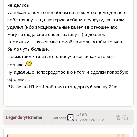
не делись.
7е писал о чем то подобном весной. В общем сделал я
себе группу в тг, в которую добавил супругу, но потом
удалил (ибо эмоциональные качели в отношениях
могут и сюда свои споры закинуть) и добавил
племяшку — нужен мне немой зритель, чтобы тонуса
было чуть больше.
Посмотрим что из этого получится...и как скоро я
сольюсь
ну а дальше непосредственно итоги и сделки попробую
оформить.
P.S. 8е на Н1 иН4 добавил стандартнуй машку 21ю
#160
LegendaryNoname
Китобой
01 Июл 2025 17:52