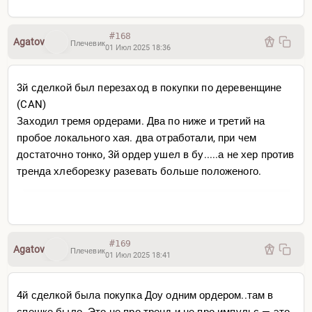
#168
Agatov
Плечевик
01 Июл 2025 18:36
3й сделкой был перезаход в покупки по деревенщине
(CAN)
Заходил тремя ордерами. Два по ниже и третий на
пробое локального хая. два отработали, при чем
достаточно тонко, 3й ордер ушел в бу.....а не хер против
тренда хлеборезку разевать больше положеного.
#169
Agatov
Плечевик
01 Июл 2025 18:41
4й сделкой была покупка Доу одним ордером..там в
спешке было. Это не про тренд и не про импульс — это