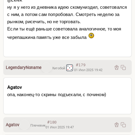
ну я у него из дневника идею скомуниздил, советовался
с ним, а потом сам попробовал. Смотреть неделю за
рынком, рисечить, но не торговать.
Если ты ещё раньше советовала аналогичное, то моя
черепашкина память уже все забыла
#179
LegendaryNoname
Китобой
01 Июл 2025 19:42
Agatov
опа, наконец-то скрины подъехали, с почином)
#180
Agatov
Плечевик
01 Июл 2025 19:47