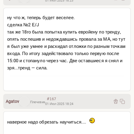
01 Июл 2025 18:23
ну что ж, теперь будет веселее.
сделка №2 E/J
так же 18го была попытка купить евройену по тренду,
опять поспешив и недождавшись провала за МА, но тут
я был уже умнее и раскидал отложки по разным точкам
входа. По итогу задействовало только первую после
15:00 и стопануло через час. Две оставшиеся я снял и
зря...тренд — сила.
#167
Agatov
Плечевик
01 Июл 2025 18:24
наверное надо обрезать научиться....