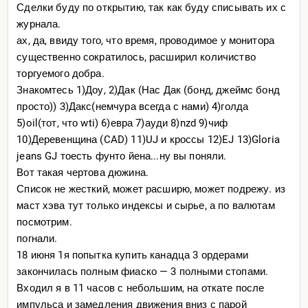
Сделки буду по открытию, так как буду списывать их с
журнала.
ах, да, ввиду того, что время, проводимое у монитора
существенно сократилось, расширил количиство
торгуемого добра.
Знакомтесь 1)Доу, 2)Дак (Нас Дак (бонд, джеймс бонд
просто)) 3)Дакс(немчура всегда с нами) 4)голда
5)oil(тот, что wti) 6)евра 7)ауди 8)nzd 9)чиф
10)Деревенщина (CAD) 11)UJ и кроссы 12)EJ 13)Gloria
jeans GJ тоесть фунто йена...ну вы поняли.
Вот такая чертова дюжина.
Список не жесткий, может расширю, может подрежу. из
маст хэва тут только индексы и сырье, а по валютам
посмотрим.
погнали.
18 июня 1я попытка купить канадца 3 ордерами
закончилась полным фиаско — 3 полными стопами.
Входил я в 11 часов с небольшим, на откате после
импульса и замедления движения вниз с парой