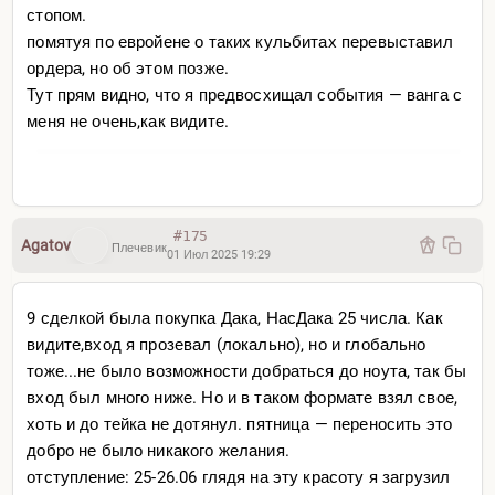
стопом.
помятуя по евройене о таких кульбитах перевыставил
ордера, но об этом позже.
Тут прям видно, что я предвосхищал события — ванга с
меня не очень,как видите.
#175
Agatov
Плечевик
01 Июл 2025 19:29
9 сделкой была покупка Дака, НасДака 25 числа. Как
видите,вход я прозевал (локально), но и глобально
тоже...не было возможности добраться до ноута, так бы
вход был много ниже. Но и в таком формате взял свое,
хоть и до тейка не дотянул. пятница — переносить это
добро не было никакого желания.
отступление: 25-26.06 глядя на эту красоту я загрузил