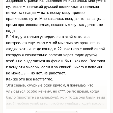
Заданное страной направление не нравилось мне уже в
нулевые — «великий русский шовинизм» и «великая
цель», как нации — дать всему миру пример
правильного пути. Мне казалось всегда, что наша цель
прямо противоположная, показать миру, как делать не
надо.
В 14 году я только утвердился в этой мысли, а
повзрослев еще, стал с этой мыслью осторожнее на
людях, хоть и не до конца, в 22 накатило с новой силой,
которую я сознательно погасил через годик другой,
чтобы не выделяться на фоне и быть как все. Все таки
к чему эти высеры, если и за спиной ничего и повлиять
не можешь — но нет, не работает.
Как же это все наст*е**ло.
Эти серые, хмурные рожи кругом, я понимаю, что
улыбаться особо нечему, но с***, было время, когда
было (простите за каламбур), но и тогда они были теми
же. Я люблю улыбаться, люблю улыбки людей вокруг,
атмосферу доброжелательности, но нет, не здесь. Мне