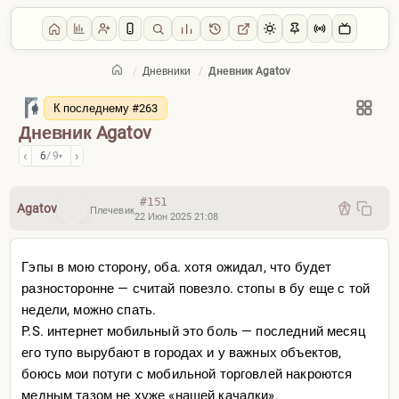
/
Дневники
/
Дневник Agatov
Главная
/
Дневники
К последнему #263
Дневник Agatov
‹
›
6
/ 9
▾
#151
Agatov
Плечевик
22 Июн 2025 21:08
Гэпы в мою сторону, оба. хотя ожидал, что будет
разносторонне — считай повезло. стопы в бу еще с той
недели, можно спать.
P.S. интернет мобильный это боль — последний месяц
его тупо вырубают в городах и у важных объектов,
боюсь мои потуги с мобильной торговлей накроются
медным тазом не хуже «нашей качалки».