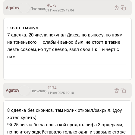
#173
Agatov
Плечевик
01 Июл 2025 19:04
экватор минул.
7 сделка. 20 числа покупал Дакса, по выносу, но прям
на тоненького — слабый вынос был, не стоит в такие
лезть совсем, но тут свезло, взял свои 1 к 1 и черт с
ним.
#174
Agatov
Плечевик
01 Июл 2025 19:10
8 сделка без скринов. там нолик открыл/закрыл. (доу
хотел купить)
9й 25 числа была попыткой продать чифа 3 ордерами,
но по итогу задействвало только один и закрыло его же