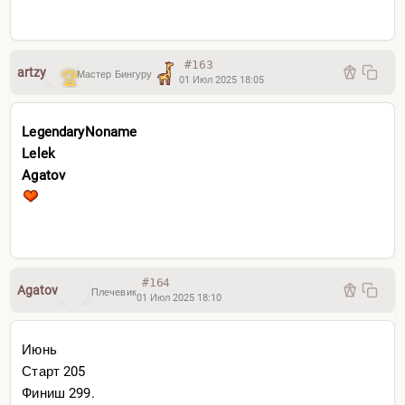
#163
artzy
Мастер Бингуру
01 Июл 2025 18:05
LegendaryNoname
Lelek
Agatov
#164
Agatov
Плечевик
01 Июл 2025 18:10
Июнь
Старт 205
Финиш 299.