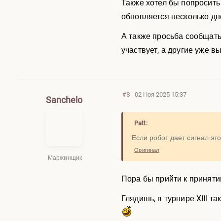
Также хотел бы попросить 
обновляется несколько дн
А также просьба сообщать 
участвует, а другие уже в
#8
02 Ноя 2025 15:37
Sanchelo
Risky
Patt:
Если робот дает сигнал эт
Оригинал
Маржинщик
Пора бы прийти к принятию
Глядишь, в турнире XIII т