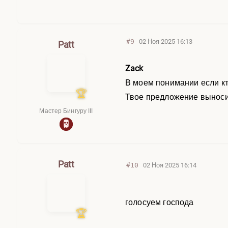
#9
02 Ноя 2025 16:13
Patt
Zack
В моем понимании если кто
Твое предложение выноси
Мастер Бингуру III
Patt
#10
02 Ноя 2025 16:14
голосуем господа