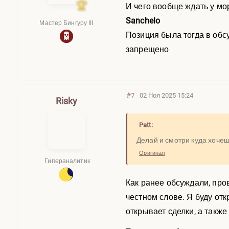
И чего вообще ждать у мо
Sanchelo
Мастер Бингуру III
Позиция была тогда в обсу
запрещено
#7
02 Ноя 2025 15:24
Risky
Patt:
Делай и смотри куда хочеш
Оригинал
Гипераналитик
Как ранее обсуждали, про
честном слове. Я буду отк
открывает сделки, а также