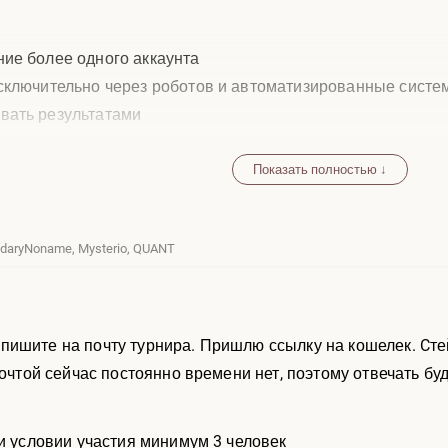
ие более одного аккаунта
исключительно через роботов и автоматизированные систе
вать результатами
ывать аккаунт
нанием
Показать полностью ↓
endaryNoname, Mysterio, QUANT
изовое место.
 III»
ишите на почту турнира. Пришлю ссылку на кошелек. Cтейб
 напоминание о триумфе
почтой сейчас постоянно времени нет, поэтому отвечать буду
Ь
шаются путём обсуждения.
ри условии участия минимум 3 человек