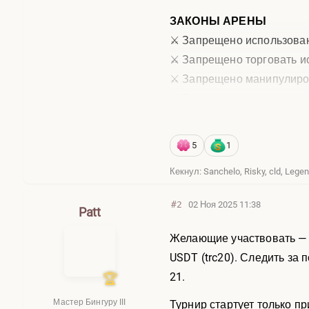
ЗАКОНЫ АРЕНЫ
⚔️ Запрещено использован
⚔️ Запрещено торговать 
⚔️ Запрещено манипулиро
⚔️ Запрещено перепривяз
Нарушение карается изг
5
1
НАГРАДА ПОБЕДИТЕЛЯ
Кекнул: Sanchelo, Risky, cld, Leg
Существует лишь одно пр
Победитель забирает:
#2
02 Ноя 2025 11:38
Patt
💰 Весь банк (100$)
👑 Звание «Мастер Бингуру
Желающие участвовать — п
🏆 Кубки на аву — вечное
USDT (trc20). Следить за 
21.
СУД И СПРАВЕДЛИВОСТ
Все спорные ситуации ре
Мастер Бингуру III
Турнир стартует только п