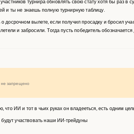
участников турнира обновлять свою стату хотя бы раз в сут
ей и ты не знаешь полную турнирную таблицу.
о досрочном вылете, если получил просадку и бросил участи
ылетели и забросили. Тогда пусть победитель обозначается 
о не запрещено
, что ИИ и тот в чьих руках он владееться, есть одним це
ак будут участвовать наши ИИ-трейдуны