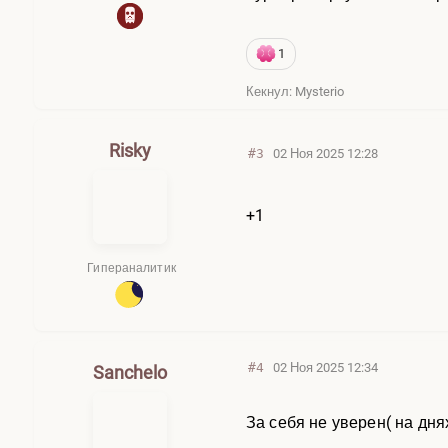
Окончательное решение п
Их слово — закон.
1
Почта турнира
: bigbingu
Кекнул: Mysterio
Да пребудет с тобой Поток
Risky
#3
02 Ноя 2025 12:28
Участники:
Mysterio
+1
Гипераналитик
#4
02 Ноя 2025 12:34
Sanchelo
За себя не уверен( на дня