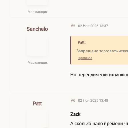
Маржинщик
#5
02 Ноя 2025 13:37
Sanchelo
Patt:
Запрещено торговать искл
Оригинал
Маржинщик
Но переодически их можн
#6
02 Ноя 2025 13:48
Patt
Zack
А сколько надо времени ч
QUANT