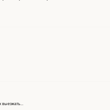
ринимает Директор\Организатор турнира.
rych@gmail.com
, Трейдер.
х выезжать...