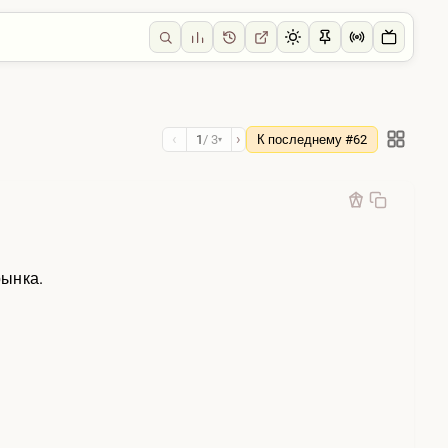
‹
›
1
/ 3
К последнему #62
▾
рынка.