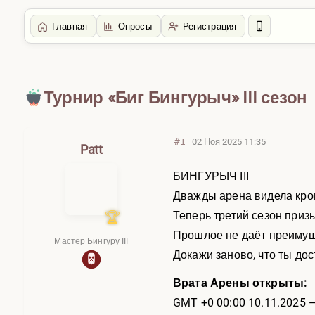
Главная
Опросы
Регистрация
Главная
/
Болталка
Турнир «Биг Бингурыч» III сезон
#1
02 Ноя 2025 11:35
Patt
БИНГУРЫЧ III
Дважды арена видела кро
Теперь третий сезон приз
Прошлое не даёт преимуще
Мастер Бингуру III
Докажи заново, что ты до
Врата Арены открыты:
GMT +0 00:00 10.11.2025 —