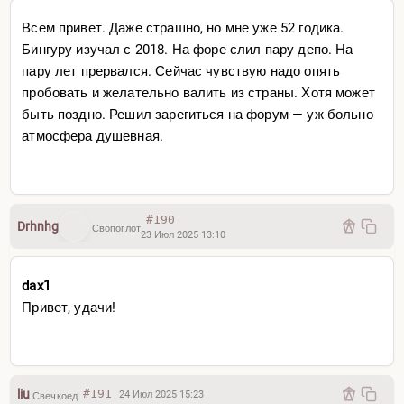
Всем привет. Даже страшно, но мне уже 52 годика.
Бингуру изучал с 2018. На форе слил пару депо. На
пару лет прервался. Сейчас чувствую надо опять
пробовать и желательно валить из страны. Хотя может
быть поздно. Решил зарегиться на форум — уж больно
атмосфера душевная.
#190
Drhnhg
Свопоглот
23 Июл 2025 13:10
dax1
Привет, удачи!
liu
#191
24 Июл 2025 15:23
Свечкоед