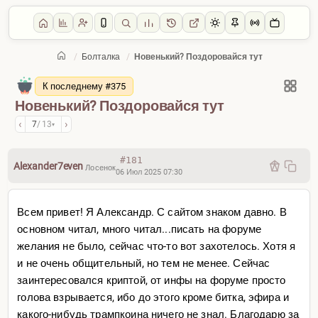
/
Болталка
/
Новенький? Поздоровайся тут
Главная
/
Болталка
К последнему #375
Новенький? Поздоровайся тут
‹
›
7
/ 13
▾
#181
Alexander7even
Лосенок
06 Июл 2025 07:30
Всем привет! Я Александр. С сайтом знаком давно. В
основном читал, много читал...писать на форуме
желания не было, сейчас что-то вот захотелось. Хотя я
и не очень общительный, но тем не менее. Сейчас
заинтересовался криптой, от инфы на форуме просто
голова взрывается, ибо до этого кроме битка, эфира и
какого-нибудь трампкоина ничего не знал. Благодарю за