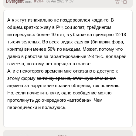
Divergent
#204
06 Авг 2025 11:37
Гость
А я ж тут изначально не поздоровался когда-то. В
общем, кратко: живу в РФ, социопат, трейдингом
интересуюсь более 10 лет, в убытке на примерно 12-13
тысяч зелёных. Во всех видах сделок (бинарки, фора,
крипта) вин менее 50% по каждым. Может, потому что
давно в рабстве за гарантированные 2-3 тыс. долларей
в месяц, поэтому нет порядка в голове.
А, и с некоторого времени мне отказано в доступе к
этому форму
за точку зрения, отличную от мнения
админа
за нарушение правил общения, так понимаю.
Но, если почистить куки, одно сообщение можно
протолкнуть до очередного «автобана». Чем
периодически и пользуюсь.