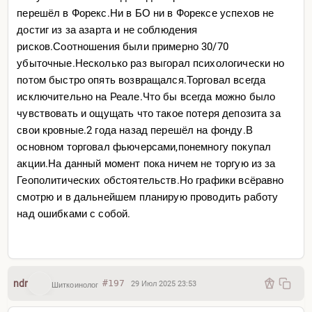
перешёл в Форекс.Ни в БО ни в Форексе успехов не
достиг из за азарта и не соблюдения
рисков.Соотношения были примерно 30/70
убыточные.Несколько раз выгорал психологически но
потом быстро опять возвращался.Торговал всегда
исключительно на Реале.Что бы всегда можно было
чувствовать и ощущать что такое потеря депозита за
свои кровные.2 года назад перешёл на фонду.В
основном торговал фьючерсами,понемногу покупал
акции.На данный момент пока ничем не торгую из за
Геополитических обстоятельств.Но графики всёравно
смотрю и в дальнейшем планирую проводить работу
над ошибками с собой.
ndr
#197
29 Июл 2025 23:53
Шиткоинолог