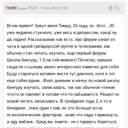
TimBit
#185
13 Июл 2025 22:55
Хомяк
Всем привет! Зовут меня Тимур, 33 года, ох..блэт...33
уже недавно стукноло..уже весь в депрессии, хаха) ну
да ладно! Рассказываю как есть..про форум узнал из
чата в одной трейдерской группе в телеграмме, как
обычно стал читать, изучать, еще первый форум.
Школа бингуру, 1.0 на сей момент) Почитал, пришел
сюда по ссылкам, много интересного заметил для себя.
Буду стараться активно вести тут диалоги, хотя я тот
еще собеседник...Взял дневник и начну по новой школу
бингуру изучать, записывать, так как обычное чтение
что-то оставляет в голове что-то забывается. Решил по
новой читать записывать. В трейдинге года 2, и то в
бинарках...пока один слив, но это больше из-за
психологических факторов...знаю что надо тормознуть,
а иду вабанк...бред вы знаете...но стараюсь бороться,