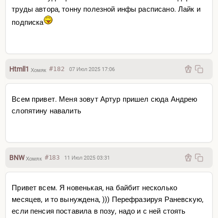
труды автора, тонну полезной инфы расписано. Лайк и
подписка
Htmll1
#182
07 Июл 2025 17:06
Хомяк
Всем привет. Меня зовут Артур пришел сюда Андрею
слопятину навалить
BNW
#183
11 Июл 2025 03:31
Хомяк
Привет всем. Я новенькая, на байбит несколько
месяцев, и то вынуждена, ))) Перефразируя Раневскую,
если пенсия поставила в позу, надо и с ней стоять