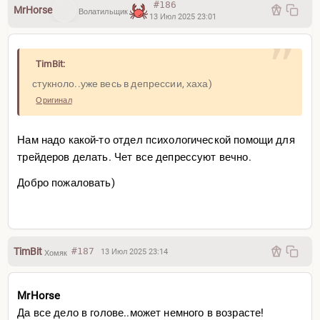
#186
MrHorse
Волатильщик
13 Июл 2025 23:01
TimBit:
стукноло..уже весь в депрессии, хаха)
Оригинал
Нам надо какой-то отдел психологической помощи для
трейдеров делать. Чет все депрессуют вечно.
Добро пожаловать)
TimBit
#187
13 Июл 2025 23:14
Хомяк
MrHorse
Да все дело в голове..может немного в возрасте!