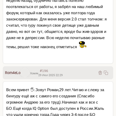
неделю назад, буднично пытаясь полезно
поотвлекаться от работы, я забрёл на наш любимый
форум, который как оказалось уже полтора года
законсервирован. Для меня версия 2.0 стал толчком: я
считал, что гуру покинул свое детище уже давным
давно, но вот он тут, общается, вроде бы жив-здоров и
даже не в депрессии. Всю неделю почитываю разные
темы, решил тоже наконец отметиться
#196
Rom4eLo
Хомяк
29 Июл 2025 22:29
Всем привет 🖐️.Зовут Роман,29 лет.Читаю и слежу за
бингуру ещё аж с самого его создания (Спасибо
огромное Андрею за его труд).Начинал как и все с
БО.Ещё когда IQ Option был доступен в России.Жаль
что ушли конечно тогда.Года через 3-4 после БО