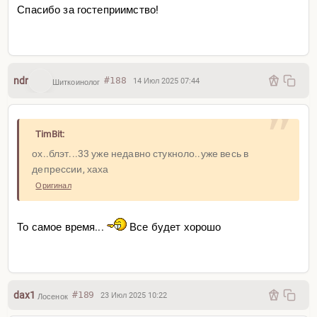
Спасибо за гостеприимство!
ndr
#188
14 Июл 2025 07:44
Шиткоинолог
TimBit:
ох..блэт...33 уже недавно стукноло..уже весь в
депрессии, хаха
Оригинал
То самое время...
Все будет хорошо
dax1
#189
23 Июл 2025 10:22
Лосенок