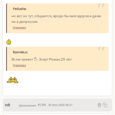
Fedusha:
но вот он тут, общается, вроде бы жив-здоров и даже
не в депрессии
Оригинал
Rom4eLo:
Всем привет 🖐️.Зовут Роман,29 лет
Оригинал
ndr
#198
30 Июл 2025 06:07
Шиткоинолог