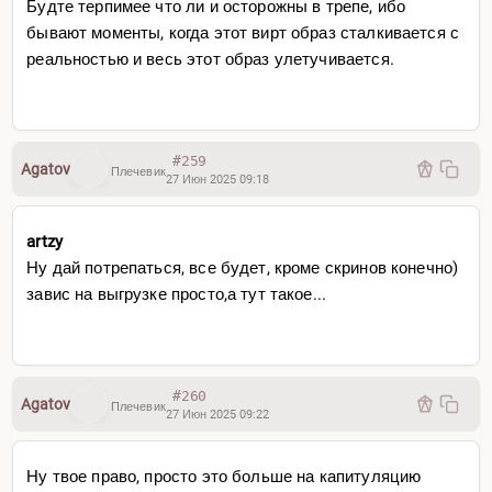
Будте терпимее что ли и осторожны в трепе, ибо
бывают моменты, когда этот вирт образ сталкивается с
реальностью и весь этот образ улетучивается.
#259
Agatov
Плечевик
27 Июн 2025 09:18
artzy
Ну дай потрепаться, все будет, кроме скринов конечно)
завис на выгрузке просто,а тут такое...
#260
Agatov
Плечевик
27 Июн 2025 09:22
Ну твое право, просто это больше на капитуляцию