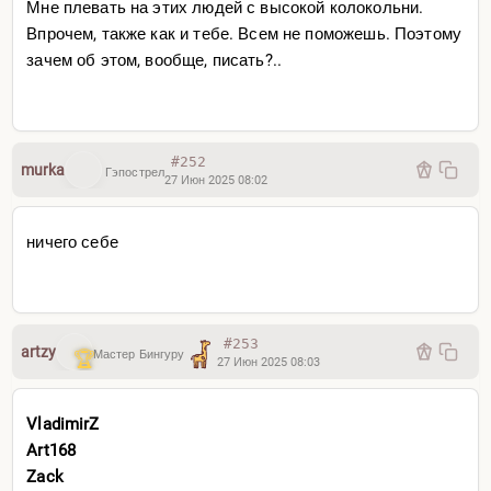
Мне плевать на этих людей с высокой колокольни.
Впрочем, также как и тебе. Всем не поможешь. Поэтому
зачем об этом, вообще, писать?..
#252
murka
Гэпострел
27 Июн 2025 08:02
ничего себе
#253
artzy
Мастер Бингуру
27 Июн 2025 08:03
VladimirZ
Art168
Zack