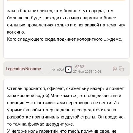
закон больших чисел, чем больше тут народа, тем
больше он будет походить на мир снаружи, в более
сильных проявлениях только и с поправкой на тематику
конечно.
Кого следующего сюда подкинет колоритного....ждемс.
#262
LegendaryNoname
Китобой
27 Июн 2025 10:04
Степан проснется, офигеет, скажет «ну нахер» и пойдет
за кокосовой водой) Мне кажется, это общеизвестный
принцип — с шантажистами переговоров не вести. Из
упрямства забьет хер на деньги, сосредоточится на
разработке принципиально другой страты. Он вроде че-
то там на фьючах шерудит уже.
У него же ноль гарантий, что mech, получив свое, не