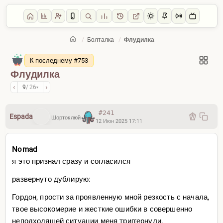
/
Болталка
/
Флудилка
Главная
/
Болталка
К последнему #753
Флудилка
‹
›
9
/ 26
▾
#241
Espada
Шортоклюй
12 Июн 2025 17:11
Nomad
я это признал сразу и согласился
развернуто дублирую:
Гордон, прости за проявленную мной резкость с начала,
твое высокомерие и жесткие ошибки в совершенно
неподходящей ситуации меня триггернули.