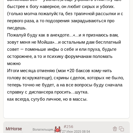
желание жить, что все вокруг это тлен и наносное. И
быстрее к богу наверное, он любит сирых и убогих.
тебе ничего в этот момент не надо кроме простой
(только молча пожалуйста, без трагичной рассылки и с
человеческой жизни. И когда ты выходишь из этих
ситуаций простая прогулка в парке с латте это
первого раза, а то подозрения закрадываються про
невероятное удовольствие.
писдешь.
Ну и напоследок есть довольно человеческий выход,
Пожалуй буду как в анекдоте...«...и я признаюсь вам,
я бы назвал его пресно-нейтральным это идти к
зовут меня не Мойша»...и остальным дам бесплатный
психотерапевту. Поговорить с ним полгодика он
совет — поменьше инфы о себе и ели пруха, будьте
назначит золофт какой нибудь. И будет жизнь как
осторожнее, а то и психику форумчанам поломать
жизнь. без + и -, просто нейтралка.
можно
Оригинал
Итоги месяца отменяю (мои +20 баксов кому-нить
голову вскружатеще), скрины сделок, которых не было,
теперь точно не будет, а на все вопросы буду сначала
справку с диспансера просить...шутка.
как всегда, сугубо личное, но в массы.
#256
MrHorse
Волатильщик
27 Июн 2025 08:54