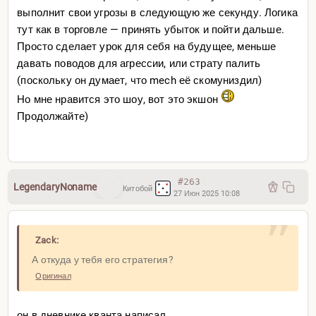
выполнит свои угрозы в следующую же секунду. Логика
тут как в торговле — принять убыток и пойти дальше.
Просто сделает урок для себя на будущее, меньше
давать поводов для агрессии, или страту палить
(поскольку он думает, что mech её скомуниздил)
Но мне нравится это шоу, вот это экшон
Продолжайте)
#263
LegendaryNoname
Китобой
27 Июн 2025 10:08
Zack:
А откуда у тебя его стратегия?
Оригинал
он в дневнике кванта написал