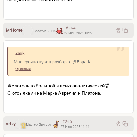
#264
MrHorse
Волатильщик
27 Июн 2025 10:27
Zack:
Мне срочно нужен разбор от @Espada
Оригинал
Желательно большой и психоаналитический🤣
С отсылками на Марка Аврелия и Платона.
#265
artzy
Мастер Бингуру
27 Июн 2025 11:14