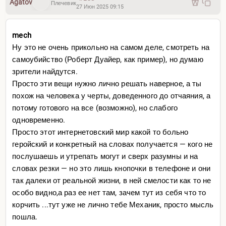
Agatov
Плечевик
27 Июн 2025 09:15
mech
Ну это не очень прикольно на самом деле, смотреть на
самоубийство (Роберт Дуайер, как пример), но думаю
зрители найдутся.
Просто эти вещи нужно лично решать наверное, а ты
похож на человека у черты, доведенного до отчаяния, а
потому готового на все (возможно), но слабого
одновременно.
Просто этот интернетовский мир какой то больно
геройский и конкретный на словах получается — кого не
послушаешь и утрепать могут и сверх разумны и на
словах резки — но это лишь кнопочки в телефоне и они
так далеки от реальной жизни, в ней смелости как то не
особо видно,а раз ее нет там, зачем тут из себя что то
корчить ...тут уже не лично тебе Механик, просто мысль
пошла.