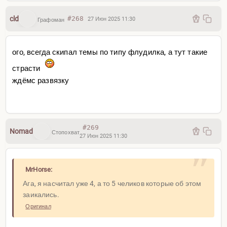
cld
#268
27 Июн 2025 11:30
Графоман
ого, всегда скипал темы по типу флудилка, а тут такие
страсти
ждёмс развязку
#269
Nomad
Стопохват
27 Июн 2025 11:30
MrHorse:
Ага, я насчитал уже 4, а то 5 челиков которые об этом
заикались.
Оригинал