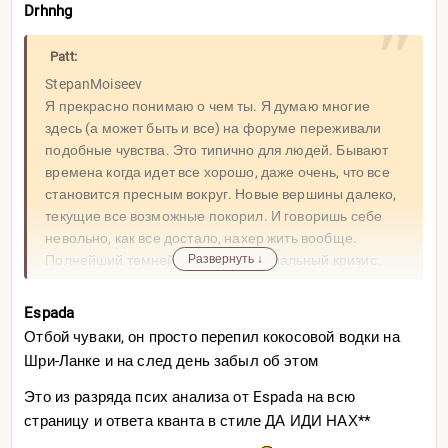
Drhnhg
Patt:
StepanMoiseev
Я прекрасно понимаю о чем ты. Я думаю многие
здесь (а может быть и все) на форуме переживали
подобные чувства. Это типично для людей. Бывают
времена когда идет все хорошо, даже очень, что все
становится пресным вокруг. Новые вершины далеко,
текущие все возможные покорил. И говоришь себе
невольно, как все достало, нахер жить вообще.
Полнейший темнейший экзистенциальный кризис.
Развернуть ↓
Как видишь у всех здесь свои варианты решения. У
меня свои. Но сводятся они к одной идее. Сама
Espada
жизнь должна заставить тебя жить угрозой чего либо.
Отбой чуваки, он просто перепил кокосовой водки на
В благоприятном, гармоничном случае это идея.
Шри-Ланке и на след день забыл об этом
Идея чего либо достичь, сделать, получить, выстроить
и т.д (созидание) ее не придумаешь нарочно, она
Это из разряда псих анализа от Espada на всю
сама в глубине души сидит. И возможность и угроза
страницу и ответа кванта в стиле ДА ИДИ НАХ**
того, что это не исполнится бьет тебя лучше всякой