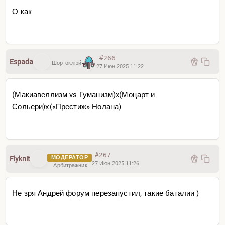
О как
#266
Espada
Шортоклюй
27 Июн 2025 11:22
(Макиавеллизм vs Гуманизм)x(Моцарт и
Сольери)х(«Престиж» Нолана)
#267
МОДЕРАТОР
Flyknit
27 Июн 2025 11:26
Арбитражник
Не зря Андрей форум перезапустил, такие баталии )