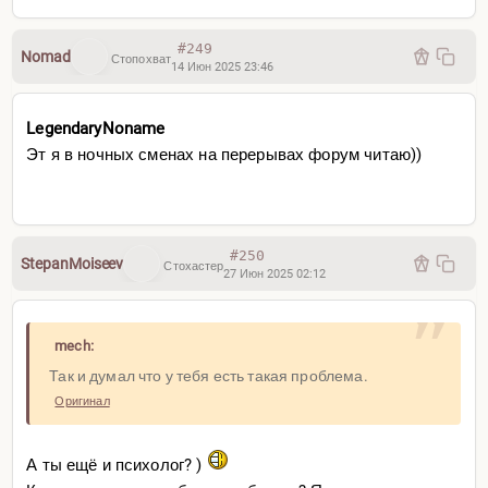
#249
Nomad
Стопохват
14 Июн 2025 23:46
LegendaryNoname
Эт я в ночных сменах на перерывах форум читаю))
#250
StepanMoiseev
Стохастер
27 Июн 2025 02:12
mech:
Так и думал что у тебя есть такая проблема.
Оригинал
А ты ещё и психолог? )