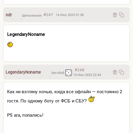
ndr
#247
14 Июн 2025 01:58
Шиткоинолог
LegendaryNoname
#248
LegendaryNoname
Китобой
14 Июн 2025 22:44
Как ни взгляну ночью, когда все офлайн — постоянно 2
гостя. По одному боту от ФСБ и СБУ?
PS ага, попались!