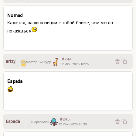
Nomad
Кажется, наши позиции с тобой ближе, чем могло
показаться
#244
artzy
Мастер Бингуру
12 Июн 2025 18:26
Espada
#245
Espada
Шортоклюй
12 Июн 2025 18:39