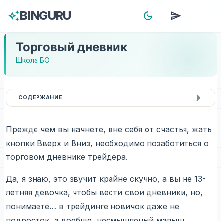
BINGURU
auto_awesome
dark_mode
send
menu
Торговый дневник
Школа БО
СОДЕРЖАНИЕ
Прежде чем вы начнете, вне себя от счастья, жать
кнопки Вверх и Вниз, необходимо позаботиться о
торговом дневнике трейдера.
Да, я знаю, это звучит крайне скучно, а вы не 13-
летняя девочка, чтобы вести свои дневники, но,
понимаете… в трейдинге новичок даже не
подросток, а вообще, несмышленый малыш.