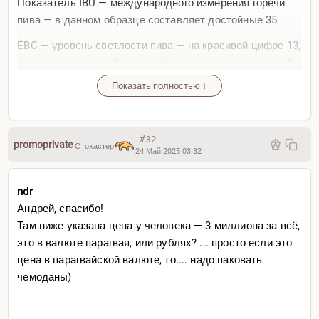
Показатель IBU — международного измерения горечи
пива — в данном образце составляет достойные 35
EBC — уровень светлости пива — на красивой цифре 13,
что дает ему легкий янтарный оттенок, превращающий
все фото с этим андским артефактом в подлинные
Показать полностью ↓
шедевры
Личный рейтинг — твердые 8/10. Прекрасный образец
IPA-шечного пивостроения
#32
promoprivate
Стохастер
24 Май 2025 03:32
Бингуру перепрофилируется в пивной портал и
следующие обзоры будут для подписчиков платного
ndr
VIP канала в телеграме, ура!
Андрей, спасибо!
Там ниже указана цена у человека — 3 миллиона за всё,
Не переключайтесь
это в валюте парагвая, или рублях? ... просто если это
цена в парагвайской валюте, то.... надо паковать
чемоданы)