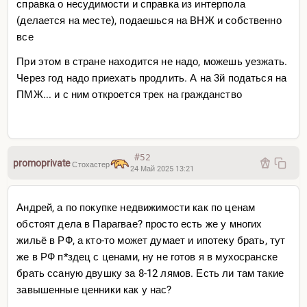
справка о несудимости и справка из интерпола
Везде видать и везде можно податься через 2-3 года по
(делается на месте), подаешься на ВНЖ и собственно
ряду оснований. Оседлость, предпринимательство,
все
учеба, беженство. Рантье еще есть
При этом в стране находится не надо, можешь уезжать.
Беженство вот тут кстати хороший трек ты просто
Через год надо приехать продлить. А на 3й податься на
подался получаешь документ об ожидании решения и
ПМЖ... и с ним откроется трек на гражданство
живешь носишься по всей Америке. Надоело, уехал...
также в большинстве стран нет никакого наказания за
нелегальное нахождение. В Аргентине просто
маленький штраф платишь при выезде, даже если
#52
нелегально 2 года просидел
promoprivate
Стохастер
24 Май 2025 13:21
Но тогда впрочем и уезжать не надо. Особенность
аргентинского законодательства — 2 года
Андрей, а по покупке недвижимости как по ценам
непрерывности засчитывается даже для нелегального
обстоят дела в Парагвае? просто есть же у многих
статуса, это не важно. Нужно просто быть хоть в каком-
жильё в РФ, а кто-то может думает и ипотеку брать, тут
то легальном статусе перед подачей на гражданство
же в РФ п*здец с ценами, ну не готов я в мухосранске
брать ссаную двушку за 8-12 лямов. Есть ли там такие
завышенные ценники как у нас?