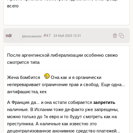
всего
ndr
#47
24 Май 2025 12:31
Шиткоинолог
После аргентинской либерализации особенно свежо
смотрится типа
Жена бомбится
Она как и я органически
непереваривает ограничение прав и свобод. Еще одна...
антифашистка, кек
А Франция да... и она кстати собирается
запретить
наличные. В Испании тоже де-факто уже запрещены,
можно только до 1к евро и то будут смотреть как на
преступника. А наличные как известно это
децентрализованное анонимное средство платежей...