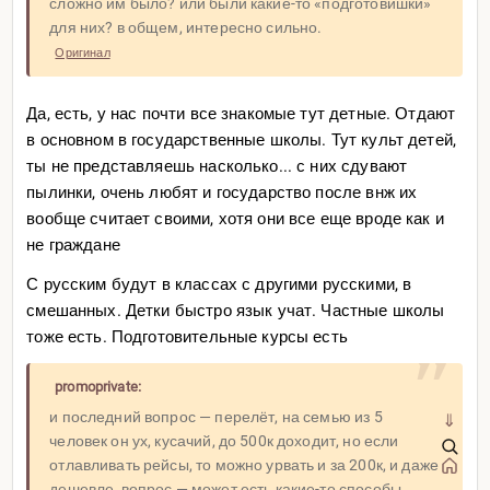
сложно им было? или были какие-то «подготовишки»
для них? в общем, интересно сильно.
Оригинал
Да, есть, у нас почти все знакомые тут детные. Отдают
в основном в государственные школы. Тут культ детей,
ты не представляешь насколько... с них сдувают
пылинки, очень любят и государство после внж их
вообще считает своими, хотя они все еще вроде как и
не граждане
С русским будут в классах с другими русскими, в
смешанных. Детки быстро язык учат. Частные школы
тоже есть. Подготовительные курсы есть
promoprivate:
и последний вопрос — перелёт, на семью из 5
⇓
человек он ух, кусачий, до 500к доходит, но если
отлавливать рейсы, то можно урвать и за 200к, и даже
дешевле, вопрос — может есть какие-то способы