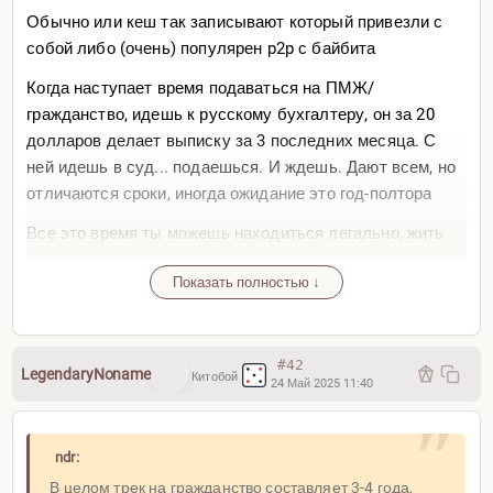
Обычно или кеш так записывают который привезли с
собой либо (очень) популярен p2p с байбита
Когда наступает время подаваться на ПМЖ/
гражданство, идешь к русскому бухгалтеру, он за 20
долларов делает выписку за 3 последних месяца. С
ней идешь в суд... подаешься. И ждешь. Дают всем, но
отличаются сроки, иногда ожидание это год-полтора
Все это время ты можешь находиться легально, жить
работать и проч
Показать полностью ↓
Можно податься на беженство
Король — байбит. У всех есть байбит. Множество
операций делается через UID байбита. Есть у всех
#42
LegendaryNoname
Китобой
24 Май 2025 11:40
Необанки вроде AstroPay позволяют заливать крипту и
тратить местное — песо гуарани и т.д.
ndr:
В Аргентине Милей на днях объявил полную
В целом трек на гражданство составляет 3-4 года,