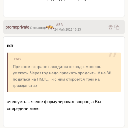
#53
promoprivate
Стохастер
24 Май 2025 13:23
ndr
ndr:
При этом в стране находится не надо, можешь
уезжать. Через год надо приехать продлить. А на 3й
податься на ПМЖ... и с ним откроется трек на
гражданство
ачешуеть... я еще формулировал вопрос, а Вы
опередили меня