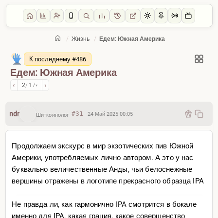
/
Жизнь
/
Едем: Южная Америка
Главная
/
Жизнь
К последнему #486
Едем: Южная Америка
‹
›
2
/ 17
▾
ndr
#31
24 Май 2025 00:05
Шиткоинолог
Продолжаем экскурс в мир экзотических пив Южной
Америки, употребляемых лично автором. А это у нас
буквально величественные Анды, чьи белоснежные
вершины отражены в логотипе прекрасного образца IPA
Не правда ли, как гармонично IPA смотрится в бокале
именно для IPA, какая грация, какое совершенство