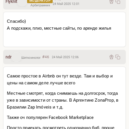
МОДЕРАТОР
Flyknit
24 Май 2025 12:01
Арбитражник
Спасибо)
А подскажи, плиз, местные сайты, по аренде жилья
ndr
#46
24 Май 2025 12:06
Шиткоинолог
Самое простое в Airbnb он тут везде. Там и выбор и
цены на самом деле лучше всего
Местные смотрят, когда снимаешь на долгосрок, тогда
уже в зависимости от страны. В Аргентине ZonaProp, в
Бразилии Zap Imóveis и т.д.
Также оч популярен Facebook Marketplace
Просто приехать посмотреть однозначно бнб, проще