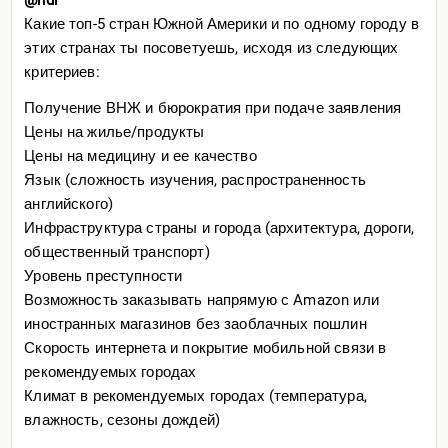
беззаботно, когда-то. Футбол, барбекю, путешествия.
Какие топ-5 стран Южной Америки и по одному городу в
Никто не перерабывает, все очень общительные и
этих странах ты посоветуешь, исходя из следующих
дружелюбные
критериев:
Вот это чувство тут все улавливают мгновенно и
Получение ВНЖ и бюрократия при подаче заявления
остаются ради него. Остальные все нюансы познаются
Цены на жилье/продукты
в процессе
Цены на медицину и ее качество
Нюансы какие надо спрашивайте
Язык (сложность изучения, распространенность
английского)
Инфраструктура страны и города (архитектура, дороги,
общественный транспорт)
Уровень преступности
Возможность заказывать напрямую с Amazon или
иностранных магазинов без заоблачных пошлин
Скорость интернета и покрытие мобильной связи в
рекомендуемых городах
Климат в рекомендуемых городах (температура,
влажность, сезоны дождей)