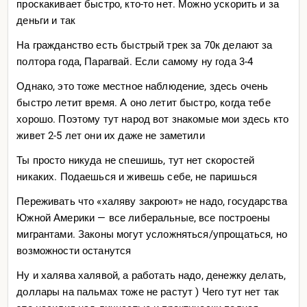
проскакивает быстро, кто-то нет. Можно ускорить и за
Южная Америка в этом плане очень большая и ты
деньги и так
можешь выбрать климат с березками, тропики, юг,
север и т.д.
На гражданство есть быстрый трек за 70к делают за
полтора года, Парагвай. Если самому ну года 3-4
Так именно топ-топ я не могу сказать потому что это
гигантский континент и у всех свои пожелания от жизни.
Однако, это тоже местное наблюдение, здесь очень
Что могу посоветовать — приехать по русскому
быстро летит время. А оно летит быстро, когда тебе
безвизу, поездить и самому посмотреть
хорошо. Поэтому тут народ вот знакомые мои здесь кто
живет 2-5 лет они их даже не заметили
Ты просто никуда не спешишь, тут нет скоростей
никаких. Подаешься и живешь себе, не паришься
Переживать что «халяву закроют» не надо, государства
Южной Америки — все либеральные, все построены
мигрантами. Законы могут усложняться/упрощаться, но
возможности останутся
Ну и халява халявой, а работать надо, денежку делать,
доллары на пальмах тоже не растут ) Чего тут нет так