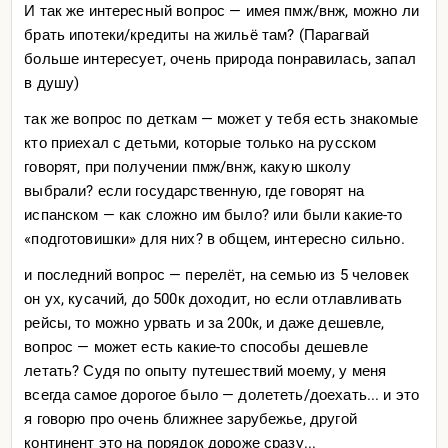
И так же интересный вопрос — имея пмж/внж, можно ли
брать ипотеки/кредиты на жильё там? (Парагвай
больше интересует, очень природа понравилась, запал
в душу)
так же вопрос по деткам — может у тебя есть знакомые
кто приехал с детьми, которые только на русском
говорят, при получении пмж/внж, какую школу
выбрали? если государственную, где говорят на
испанском — как сложно им было? или были какие-то
«подготовишки» для них? в общем, интересно сильно.
и последний вопрос — перелёт, на семью из 5 человек
он ух, кусачий, до 500к доходит, но если отлавливать
рейсы, то можно урвать и за 200к, и даже дешевле,
вопрос — может есть какие-то способы дешевле
летать? Судя по опыту путешествий моему, у меня
всегда самое дорогое было — долететь/доехать... и это
я говорю про очень ближнее зарубежье, другой
континент это на порядок дороже сразу...