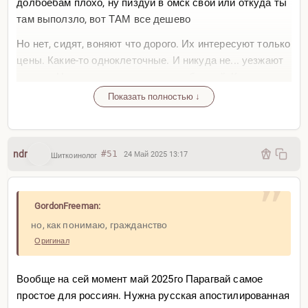
долбоебам плохо, ну пиздуй в омск свой или откуда ты
там выползло, вот ТАМ все дешево
Но нет, сидят, воняют что дорого. Их интересуют только
цены. Какие-то одноклеточные. И никуда не... уезжают
в итоге. Не знаю, это что-то у них с башкой. Какая-то
потребительская лихорадка
Показать полностью ↓
Гражданской позиции нет, войны нет, политикой не
интересуюсь, взгляд оловянный, только цены цены
цены ой тут распродажа дорого цены. Больше
ndr
#51
24 Май 2025 13:17
Шиткоинолог
интересов по жизни ноль. Ну пиздец
Сделал путин из них кредитных овощей, да? Видимо
GordonFreeman:
так
но, как понимаю, гражданство
GordonFreeman:
Оригинал
AQ не смотрел ещё, но, как понимаю, гражданство
(супруга кичится) там не видать?
Вообще на сей момент май 2025го Парагвай самое
простое для россиян. Нужна русская апостилированная