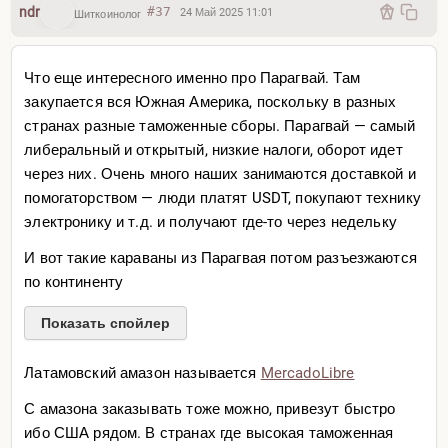
ndr
#37
24 Май 2025 11:01
Шиткоинолог
Что еще интересного именно про Парагвай. Там
закупается вся Южная Америка, поскольку в разных
странах разные таможенные сборы. Парагвай — самый
либеральный и открытый, низкие налоги, оборот идет
через них. Очень много наших занимаются доставкой и
помогаторством — люди платят USDT, покупают технику
электронику и т.д. и получают где-то через недельку
И вот такие караваны из Парагвая потом разъезжаются
по континенту
Показать спойлер
Латамовский амазон называется
MercadoLibre
С амазона заказывать тоже можно, привезут быстро
ибо США рядом. В странах где высокая таможенная