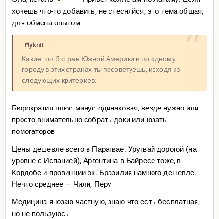
Этот закон уже приняли, он вступает в силу с 1 июня
хочешь что-то добавить, не стесняйся, это тема общая,
для обмена опытом
Показать спойлер
Flyknit:
Многие едут в Латам в Бразилию Аргентину и т.д. чтобы
Какие топ-5 стран Южной Америки и по одному
родить ребенка — он почти сразу получит местное
городу в этих странах ты посоветуешь, исходя из
гражданство
следующих критериев:
В целом трек на гражданство составляет 3-4 года, если
все сделать грамотно и не тупить. Рекордный трек это 2
Бюрократия плюс минус одинаковая, везде нужно или
года и пару месяцев. Тупняк не то чтобы осложнит
просто внимательно собрать доки или юзать
жизнь, просто тут все неспешные и ты можешь ждать
помогаторов
намного дольше, чем если бы сразу подал все бумажки
Цены дешевле всего в Парагвае. Уругвай дорогой (на
Либо юристы либо сам все подготовь, ничего
уровне с Испанией), Аргентина в Байресе тоже, в
сложного... чаты, FAQ, куча людей которые вместе с
Кордобе и провинции ок. Бразилия намного дешевле.
тобой этот трек проходят
Нечто среднее — Чили, Перу
Язык, важно сразу идти учиться... обширное русско/
Медицина я юзаю частную, знаю что есть бесплатная,
украинское коммьюнити. Русское лучше, украинское
но не пользуюсь