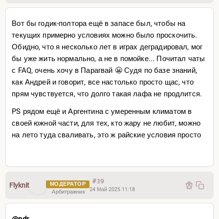
жить в комнате за 50 долларов, будет такая 3-4
комнатная квартирка
Вот бы годик-полтора ещё в запасе был, чтобы на
текущих примерно условиях можно было проскочить.
Соответственно, подниматься можно с нуля. Работа
Обидно, что я несколько лет в играх деградировал, мог
есть, но, без языка, понятно, только у русскоговорящих.
бы уже жить нормально, а не в помойке... Почитал чаты
Язык надо учить
с FAQ, очень хочу в Парагвай 😬 Судя по базе знаний,
Есть интенсив школы (могу подсказать если кто
как Андрей и говорит, все настолько просто щас, что
поедет), которые прокачают за 3 месяца по очень
прям чувствуется, что долго такая лафа не продлится.
оригинальной методике, это прям отдельно надо
PS рядом ещё и Аргентина с умеренным климатом в
рассказывать... прокачивают, наши разговаривают
своей южной части, для тех, кто жару не любит, можно
Интернет везде оптика или старлинки. Связь 4G/5G, 10-
на лето туда сваливать, это ж райские условия просто
15 долларов/мес. Терминалы, Apple Pay, Google Pay
везде. Кеш тоже очень любят. С кешем также дают
скидки по 30% и более
#39
Эмоционально — представьте что с вас сбросили 20
МОДЕРАТОР
Flyknit
24 Май 2025 11:18
Арбитражник
лет. Ни ссаных путиных крымов воен ни-че-го. Они
даже не в курсе. Люди просто живут, как и мы жили,
@ndr