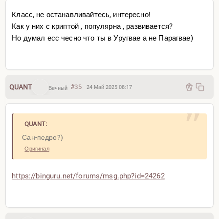
Класс, не останавливайтесь, интересно!
Как у них с криптой , популярна , развивается?
Но думал есс чесно что ты в Уругвае а не Парагвае)
QUANT
#35
24 Май 2025 08:17
Вечный
QUANT:
Сан-педро?)
Оригинал
https://binguru.net/forums/
msg.php?id=24262