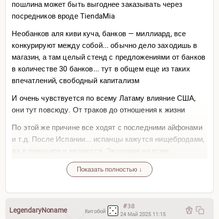
пошлина может быть выгоднее заказывать через
посредников вроде TiendaMia
Необанков аля киви куча, банков — миллиард, все
конкурируют между собой... обычно дело заходишь в
магазин, а там целый стенд с предложениями от банков
в количестве 30 банков... тут в общем еще из таких
впечатлений, свободный капитализм
И очень чувствуется по всему Латаму влияние США,
они тут повсюду. От траков до отношения к жизни
По этой же причине все ходят с последними айфонами
и т.д. После Испании... испанцы кажутся нищебродами,
да в принципе и являются. Экономия на всем,
отсутствие амбиций, средняя зп 1500 где все уйдет на
Показать полностью ↓
аренду
Здесь — ровно противоположное, сколько заработаешь,
такой уровень жизни и получишь. От сказки в
#38
LegendaryNoname
Китобой
коттеджных поселках до просто обычной жизни. Можно
24 Май 2025 11:15