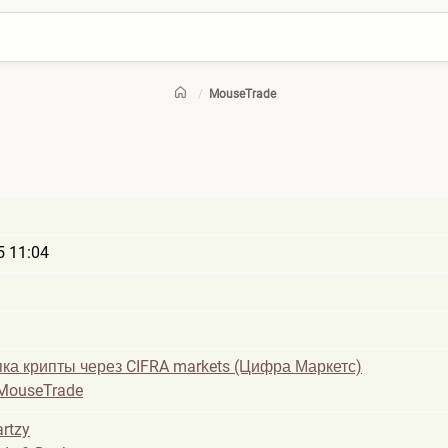
/
MouseTrade
5 11:04
пка крипты через CIFRA markets (Цифра Маркетс)
MouseTrade
rtzy