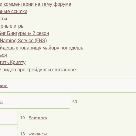
и комментарии на тему форума
зные ссылки
рты
рные игры
Биг Бингурыч» 2 сезон
Naming Service (ENS)
йдешь к товарищу майору поподешь
ься
тить Крипту
 видео про трейдинг и связанное
ники
та
50
19
Болталка
18
Финансы