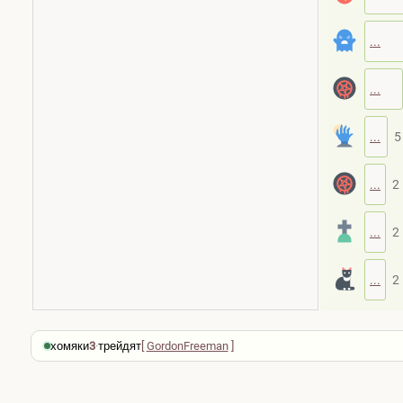
...
...
...
5
...
2
...
2
...
2
хомяки
3
·
трейдят
[
GordonFreeman
]