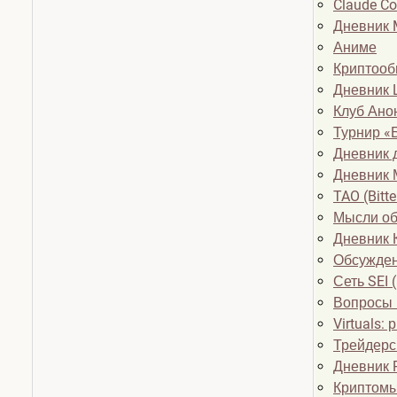
Claude Co
Дневник 
Аниме
Криптообм
Дневник 
Клуб Анон
Турнир «Б
Дневник 
Дневник 
TAO (Bitte
Мысли о
Дневник 
Обсужден
Сеть SEI 
Вопросы 
Virtuals:
Трейдерс
Дневник 
Криптом