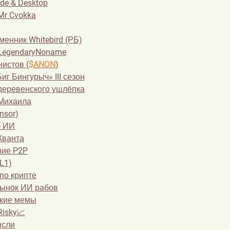
de & Desktop
Mr Cvokka
енник Whitebird (РБ)
LegendaryNoname
истов (
$ANON
)
иг Бингурыч» III сезон
деревенского ушлёпка
Михаила
nsor)
б ИИ
Кванта
ие P2P
(L1)
по крипте
 рынок ИИ рабов
кие мемы
Risky📈
ысли