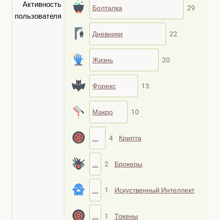
Активность
Болталка
29
пользователя
Дневники
22
Жизнь
20
Форекс
13
Макро
10
...
4
Крипта
...
2
Брокеры
...
1
Искуственный Интеллект
...
1
Токены