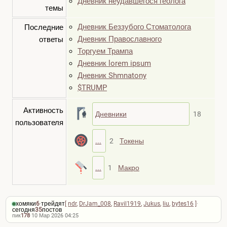
Дневник неудавшегося геолога
темы
Дневник Беззубого Стоматолога
Последние
Дневник Православного
ответы
Торгуем Трампа
Дневник lorem ipsum
Дневник Shmnatony
$TRUMP
Активность
Дневники
18
пользователя
...
2
Токены
...
1
Макро
хомяки
6
·
трейдят
[
ndr
,
DrJam_008
,
Ravil1919
,
Jukus
,
liu
,
bytes16
]
·
сегодня
35
постов
пик
178
·
10 Мар 2026 04:25