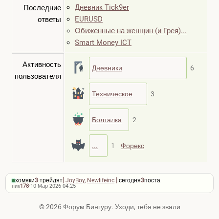
Дневник Tick9er
Последние
EURUSD
ответы
Обиженные на женщин (и Грея)...
Smart Money ICT
Активность
Дневники
6
пользователя
Техническое
3
Болталка
2
...
1
Форекс
хомяки
3
·
трейдят
[
JoyBoy
,
Newlifeinc
]
·
сегодня
3
поста
пик
178
·
10 Мар 2026 04:25
© 2026 Форум Бингуру. Уходи, тебя не звали