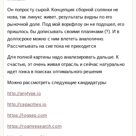
типам людей, которых бесят долгие загрузки, или когда
Он попросту сырой. Концепция сборной солянки не
компьютер тормозит. Ничего хуже для меня нет.
нова, так линукс живет, результаты видны по его
Обсидиан просто на сверхскоростях работает. И что
рыночной доле. Под мой воркфлоу он не подошел, его
бы я не пробовал теперь, всегда возвращаюсь к нему.
пришлось бы дописывать своими плагинами (?). И в
Его можно синхронизировать с помощью Syncthing, есть
долгосроке можно с ним влететь аналогично.
гайды в инете, плюс можно само хранилище (папку с
Рассчитывать на сие пока не приходится
заметками и настройками) закинуть на гугл-диск
Для полной картины надо анализировать дальше. К
например, и все устройства будут синхронизировать и
счастью, эт очень живая отрасль и сейчас натурально
обновляться с этой облачной копии.
идет гонка в поисках оптимального решения
Да, это все можно сделать и в Notion тоже, но он
Можно рассмотреть следующие кандидатуры:
слиишком тормозной для меня. Я сейчас практически
все делаю через шорткаты (комбинации клавиш) и в
http://anytype.io
Обсидиане это все мгновенно происходит, потому что
http://capacities.io
markdown это, по сути, обычные текстовые файлы. А в
Notion целая вечность проходит пока он свои таблицы
https://logseq.com
через базы данных обновит и синхронизирует.
https://roamresearch.com
И еще одна причина, тоже немаловажная — меня в