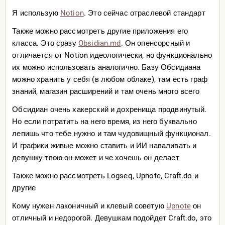
Я использую
Notion
. Это сейчас отраслевой стандарт
Также можно рассмотреть другие приложения его
класса. Это сразу
Obsidian.md
. Он опенсорсный и
отличается от Notion идеологически, но функционально
их можно использовать аналогично. Базу Обсидиана
можно хранить у себя (в любом облаке), там есть граф
знаний, магазин расширений и там очень много всего
Обсидиан очень хакерский и дохренища продвинутый.
Но если потратить на него время, из него буквально
лепишь что тебе нужно и там чудовищный функционал.
И графики живые можно ставить и ИИ наваливать и
девушку твою он может
и че хочешь он делает
Также можно рассмотреть Logseq, Upnote, Craft.do и
другие
Кому нужен лаконичный и клевый советую
Upnote
он
отличный и недорогой. Девушкам подойдет Craft.do, это