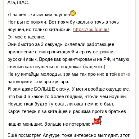
Ага, ЩАС.
Я нашёл...китайский ноушен
Нет вы не поняли. Вот прям буквально точь в точь
ноушен, но только китайский.
https://buildin.ai/
Эт моё спасение.
Они быстро за 3 секунды склепали работающее
приложение с синхронизацией и сразу встроили
русский язык. Вроде как ориентированы на РФ, и такую
свинью как ноушены не подложат.(надеюсь)
Не ну китайцы молодцы, зря мы так про них в той
ветке
наговорили....ой зря зря зря.
Я вам даже БОЛЬШЕ скажу. У меня вообще ощущение,
что buildin какой то более гладкий, что-ли чем ноушен.
Ноушен как будто туговат, лаговат немного был.
Кароч теперь я за китайцев и расизма против братьев
наших меньших, больше не потерплю
Ещё посмотрел Anytype, тоже интересно выглядит, этот