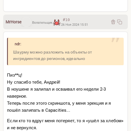
#10
MrHorse
Волатильщик
26 Ноя 2024 15:51
ndr:
Шаурму можно разложить на объекты от
ингредиентов до регионов, идеально
Пиз**ц!
Ну спасибо тебе, Андрей!
В ноушене я залипал и осваивал его недели 2-3
наверное.
Теперь после этого скриншота, у меня эрекция и я
пошёл залипать в Capacities...
Если кто то вдруг меня потеряет, то я «ушёл за хлебом»
и не вернулся.