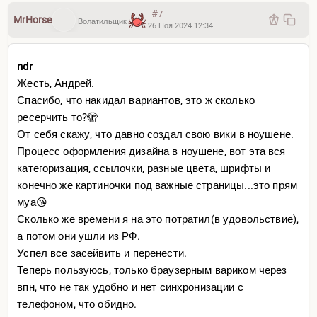
#7
MrHorse
Волатильщик
26 Ноя 2024 12:34
ndr
Жесть, Андрей.
Спасибо, что накидал вариантов, это ж сколько
ресерчить то?🫣
От себя скажу, что давно создал свою вики в ноушене.
Процесс оформления дизайна в ноушене, вот эта вся
категоризация, ссылочки, разные цвета, шрифты и
конечно же картиночки под важные страницы...это прям
муа😘
Сколько же времени я на это потратил(в удовольствие),
а потом они ушли из РФ.
Успел все засейвить и перенести.
Теперь пользуюсь, только браузерным вариком через
впн, что не так удобно и нет синхронизации с
телефоном, что обидно.