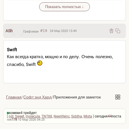
Показать полностью ↓
Пример — прочитали объёмный цикл статей DeAI на
Delphi Digital, очень интересно но нихрена не запомнили
и хотелось бы разобрать интересующие вопросы/
подучить новые термины/упорядочить кашу в голове.
ASh
#19
24 Мар 2025 13:49
Графоман
Замечательно, загружаем все 4 статьи целиком в
NotebookLM, генерируем себе:
Swift
Study Guide
Как всегда кратко, мощно и по делу. Очень полезно,
Briefing Doc
спасибо, Swift
FAQ
Timeline
Подкаст на полчасика, послушать перед сном
Главная
/
Софт энд Хард
/
Приложения для заметок
хомяки
4
·
трейдят
[
ndr
,
Sweet
,
molecula
,
TNT88
,
Newlifeinc
,
Siddha
,
Mista
]
·
сегодня
44
поста
пик
178
·
10 Мар 2026 04:25