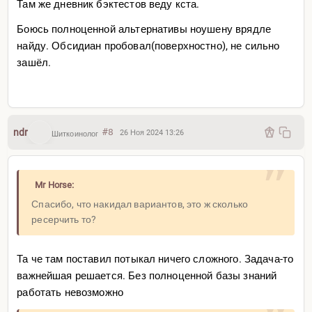
Там же дневник бэктестов веду кста.
Боюсь полноценной альтернативы ноушену врядле
найду. Обсидиан пробовал(поверхностно), не сильно
зашёл.
ndr
#8
26 Ноя 2024 13:26
Шиткоинолог
Mr Horse:
Спасибо, что накидал вариантов, это ж сколько
ресерчить то?
Та че там поставил потыкал ничего сложного. Задача-то
важнейшая решается. Без полноценной базы знаний
работать невозможно