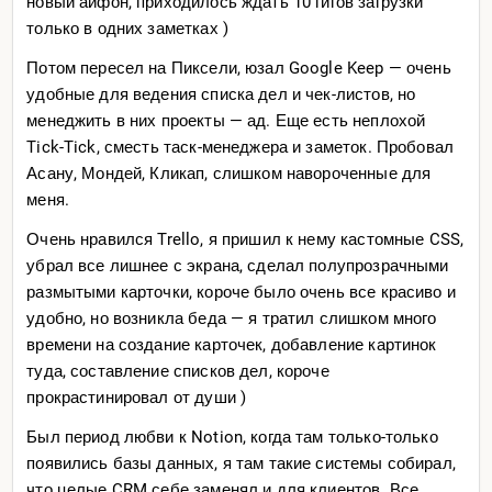
новый айфон, приходилось ждать 10 гигов загрузки
только в одних заметках )
Потом пересел на Пиксели, юзал Google Keep — очень
удобные для ведения списка дел и чек-листов, но
менеджить в них проекты — ад. Еще есть неплохой
Tick-Tick, сместь таск-менеджера и заметок. Пробовал
Асану, Мондей, Кликап, слишком навороченные для
меня.
Очень нравился Trello, я пришил к нему кастомные CSS,
убрал все лишнее с экрана, сделал полупрозрачными
размытыми карточки, короче было очень все красиво и
удобно, но возникла беда — я тратил слишком много
времени на создание карточек, добавление картинок
туда, составление списков дел, короче
прокрастинировал от души )
Был период любви к Notion, когда там только-только
появились базы данных, я там такие системы собирал,
что целые CRM себе заменял и для клиентов. Все