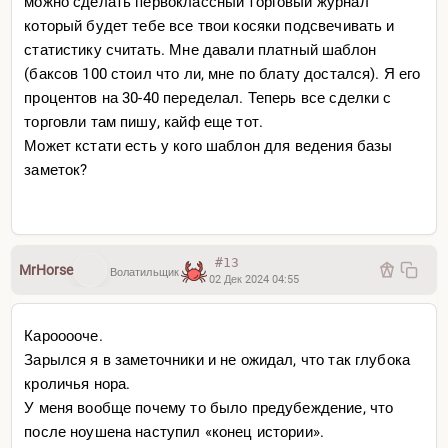
можно сделать первоклассный торговый журнал
который будет тебе все твои косяки подсвечивать и
статистику считать. Мне давали платный шаблон
(баксов 100 стоил что ли, мне по блату достался). Я его
процентов на 30-40 переделал. Теперь все сделки с
торговли там пишу, кайф еще тот.
Может кстати есть у кого шаблон для ведения базы
заметок?
#13
MrHorse
Волатильщик
02 Дек 2024 04:55
Карооооче.
Зарылся я в заметочники и не ожидал, что так глубока
кроличья нора.
У меня вообще почему то было предубеждение, что
после ноушена наступил «конец истории».