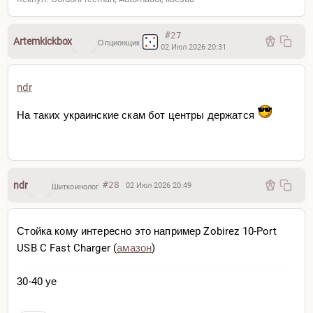
#27
Artemkickbox
Опционщик
02 Июл 2026 20:31
ndr
На таких украинские скам бот центры держатся
ndr
#28
02 Июл 2026 20:49
Шиткоинолог
Стойка кому интересно это например Zobirez 10-Port
USB C Fast Charger (
амазон
)
30-40 уе