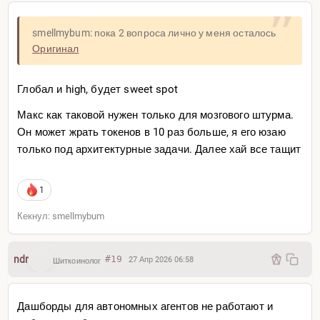
проверены и почищены вручную + JD и JDex скиллы (на
гитхабе в .md файле есть полностью описанный JD)
smellmybum: пока 2 вопроса лично у меня осталось
для быстрой навигации + honcho для контекста + hand-
Оригинал
compute скилл
Но по-хорошему, конечно, хотелось бы все conclusions
Глобал и high, будет sweet spot
и сессии оформить в формате JD. + explicit conclusions
Макс как таковой нужен только для мозгового штурма.
подкреплять номерами.
Он может жрать токенов в 10 раз больше, я его юзаю
Все равно сессии же надо хранить. А если надо что-то
только под архитектурные задачи. Далее хай все тащит
хранить — то почему бы не использовать топовую
структуру типа Johny Decimal, логично? (может и нет,
1
но я не знаю где и в каких случаях JD может сделать
хуже)
Кекнул: smellmybum
ndr
#19
27 Апр 2026 06:58
Шиткоинолог
Дашборды для автономных агентов не работают и