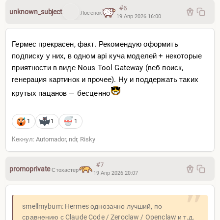
#6
unknown_subject
Лосенок
19 Апр 2026 16:00
Гермес прекрасен, факт. Рекомендую оформить
подписку у них, в одном api куча моделей + некоторые
приятности в виде Nous Tool Gateway (веб поиск,
генерация картинок и прочее). Ну и поддержать таких
крутых пацанов — бесценно
1
1
1
Кекнул: Automador, ndr, Risky
#7
promoprivate
Стохастер
19 Апр 2026 20:07
smellmybum: Hermes однозачно лучший, по
сравнению с Claude Code / Zeroclaw / Openclaw и т.д.