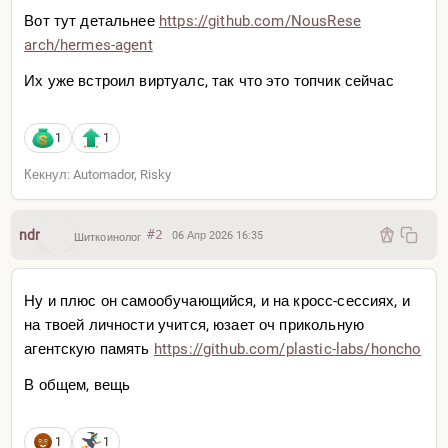
Вот тут детальнее
https://github.com/NousRese
arch/hermes-agent
Их уже встроил виртуалс, так что это топчик сейчас
1
1
Кекнул: Automador, Risky
ndr
#2
06 Апр 2026 16:35
Шиткоинолог
Ну и плюс он самообучающийся, и на кросс-сессиях, и
на твоей личности учится, юзает оч прикольную
агентскую память
https://github.com/plastic-
labs/honcho
В общем, вещь
1
1