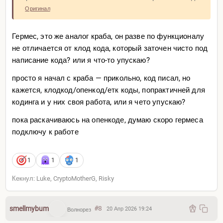
Оригинал
Гермес, это же аналог краба, он разве по функционалу
не отличается от клод кода, который заточен чисто под
написание кода? или я что-то упускаю?
просто я начал с краба — прикольно, код писал, но
кажется, клодкод/опенкод/етк коды, попрактичней для
кодинга и у них своя работа, или я чето упускаю?
пока раскачиваюсь на опенкоде, думаю скоро гермеса
подключу к работе
1
1
1
Кекнул: Luke, CryptoMotherG, Risky
smellmybum
#8
20 Апр 2026 19:24
Волнорез