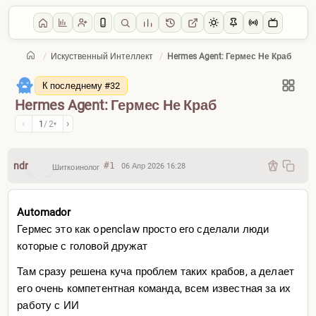
/
Искуственный Интеллект
/
Hermes Agent: Гермес Не Краб
Главная
/
Искуственный Интеллект
К последнему #32
Hermes Agent: Гермес Не Краб
‹
›
1
/ 2
▾
ndr
#1
06 Апр 2026 16:28
Шиткоинолог
Automador
Гермес это как openclaw просто его сделали люди
которые с головой дружат
Там сразу решена куча проблем таких крабов, а делает
его очень компетентная команда, всем известная за их
работу с ИИ