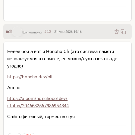
ndr
#12
21 Апр 2026 19:16
Шиткоинолог
Еееее бои а вот и Honcho Cli (это система памяти
используемая в гермесе, ее можно/нужно юзать где
угодно)
https://honcho.dev/cli
Анонс
https://x.com/honchodotdev/
status/2046632567986954344
Сайт офигенный, торжество туя