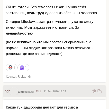
Ой не. Удоли. Без геморроя никак. Нужно себя
заставлять, ведь труд сделал из обезьяны человека
Сегодня kiloclaw, а завтра компьютер уже не смогу
включить. Мозг заржавеет и отвалится. За
ненадобностью
(но не исключено что мы просто ненормальные, а
нормальным людям как раз таки можно осваивать
решения где все за них сделали)
1
1
Кекнул: Risky, ndr
ndr
#11
21 Апр 2026 19:13
Шиткоинолог
Какие туи дашборды делают для гермеса