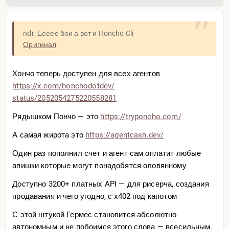
ndr: Еееее бои а вот и Honcho Cli
Оригинал
Хончо теперь доступен для всех агентов
https://x.com/honchodotdev/
status/2052054275220558281
Рядышком Пончо — это
https://tryponcho.com/
А самая жирота это
https://agentcash.dev/
Один раз пополнил счет и агент сам оплатит любые
апишки которые могут понадобятся оловянному
Доступно 3200+ платных API — для рисерча, создания
продавания и чего угодно, с x402 под капотом
С этой штукой Гермес становится абсолютно
автономным и не побоимся этого слова — всесильным.