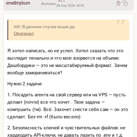
#21
smellmybum
Волнорез
28 Апр 2026 18:03
ndr: В данном случае выше да
Оригинал
Я хотел написать, но не успел. Хотел сказать что это
выглядит печально и что мозг взорвется на объеме.
Дашбордики — это не масштабируемый формат. Зачем
вообще заморачиваться?
Нужно 2 задачи:
1. Посадить агента на свой сервер или на VPS — пусть
делает (почти) все что хочет . Твоя задача —
компушить (тм). Всё. Захочет снести себя сам — он это
сделает. Без rm -rf (было весело)
2. Безопасность ключей и чувствительных файлов: не
хардкодить API-ключи, не давать лазить по .env и т.д.