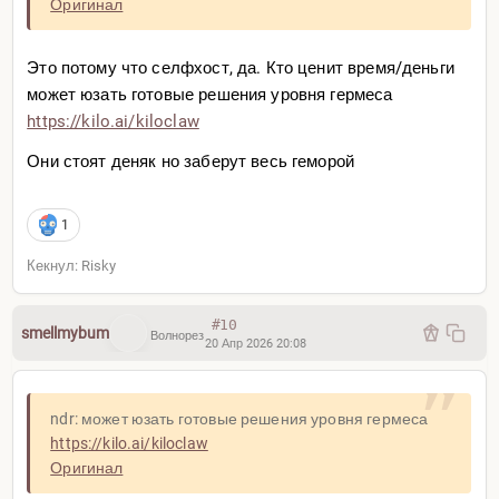
Оригинал
Это потому что селфхост, да. Кто ценит время/деньги
может юзать готовые решения уровня гермеса
https://kilo.ai/kiloclaw
Они стоят деняк но заберут весь геморой
1
Кекнул: Risky
#10
smellmybum
Волнорез
20 Апр 2026 20:08
ndr: может юзать готовые решения уровня гермеса
https://kilo.ai/kiloclaw
Оригинал