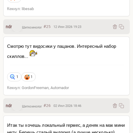
Кекнул: libesab
ndr
#25
12 Июн 2026 19:23
Шиткоинолог
Смотрю тут видосики у пацанов. Интересный набор
скиллов...
1
1
Кекнул: GordonFreeman, Automador
ndr
#26
02 Июл 2026 18:46
Шиткоинолог
Итак ты хочешь локальный гермес, а деняк на мак мини
нету. Берешь старый андроид (а лучше несколько),