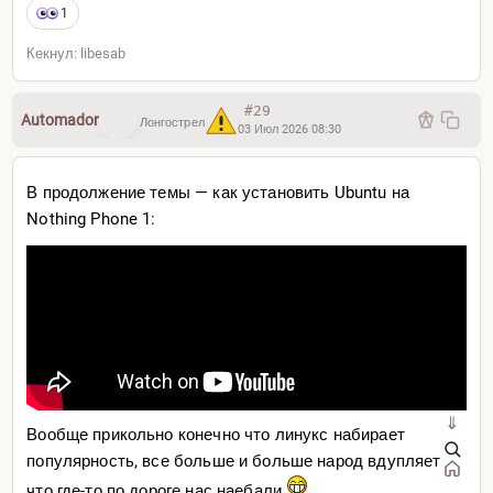
1
Кекнул: libesab
#29
Automador
Лонгострел
03 Июл 2026 08:30
В продолжение темы — как установить Ubuntu на
Nothing Phone 1:
⇓
Вообще прикольно конечно что линукс набирает
популярность, все больше и больше народ вдупляет
что где-то по дороге нас наебали