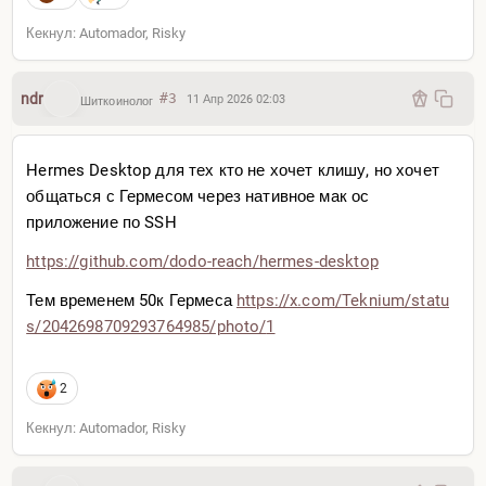
Кекнул: Automador, Risky
ndr
#3
11 Апр 2026 02:03
Шиткоинолог
Hermes Desktop для тех кто не хочет клишу, но хочет
общаться с Гермесом через нативное мак ос
приложение по SSH
https://github.com/dodo-rea
ch/hermes-desktop
Тем временем 50к Гермеса
https://x.com/Teknium/statu
s/2042698709293764985/photo/
1
2
Кекнул: Automador, Risky