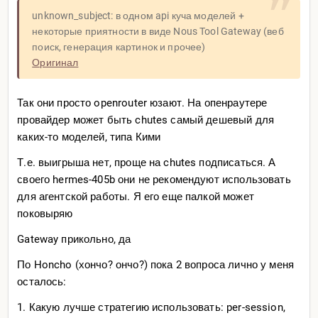
unknown_subject: в одном api куча моделей +
некоторые приятности в виде Nous Tool Gateway (веб
поиск, генерация картинок и прочее)
Оригинал
Так они просто openrouter юзают. На опенраутере
провайдер может быть chutes самый дешевый для
каких-то моделей, типа Кими
Т.е. выигрыша нет, проще на chutes подписаться. А
своего hermes-405b они не рекомендуют использовать
для агентской работы. Я его еще палкой может
поковыряю
Gateway прикольно, да
По Honcho (хончо? ончо?) пока 2 вопроса лично у меня
осталось:
1. Какую лучше стратегию использовать: per-session,