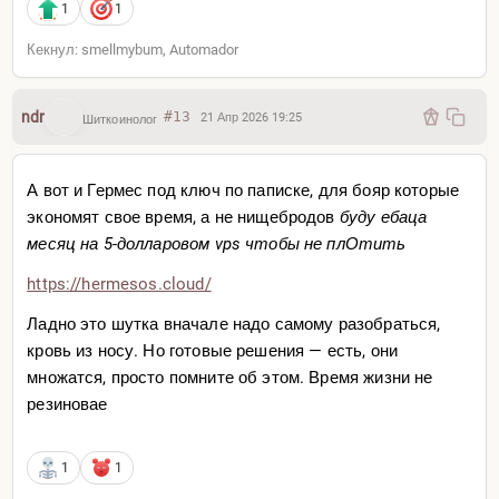
1
1
Кекнул: smellmybum, Automador
ndr
#13
21 Апр 2026 19:25
Шиткоинолог
А вот и Гермес под ключ по паписке, для бояр которые
экономят свое время, а не нищебродов
буду ебаца
месяц на 5-долларовом vps чтобы не плОтить
https://hermesos.cloud/
Ладно это шутка вначале надо самому разобраться,
кровь из носу. Но готовые решения — есть, они
множатся, просто помните об этом. Время жизни не
резиновае
1
1