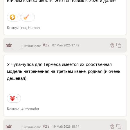
Качаем выносливость. Это топ навык в 2026 и далее
1
1
Кекнул: ndr, Human
ndr
#22
07 Май 2026 17:42
Шиткоинолог
У чупа-чупса для Гермеса имеется их собственная
модель натрененная на третьем квене, родная (и очень
дешевая)
1
Кекнул: Automador
ndr
#23
19 Май 2026 18:14
Шиткоинолог