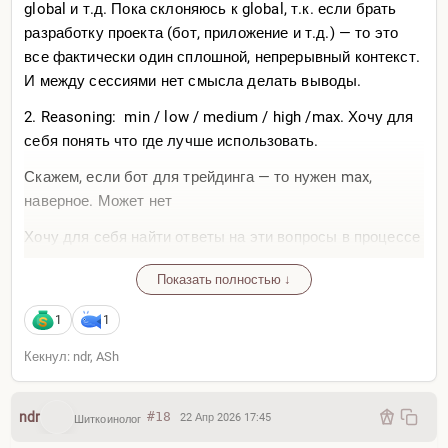
global и т.д. Пока склоняюсь к global, т.к. если брать
разработку проекта (бот, приложение и т.д.) — то это
все фактически один сплошной, непрерывный контекст.
И между сессиями нет смысла делать выводы.
2. Reasoning: min / low / medium / high /max. Хочу для
себя понять что где лучше использовать.
Скажем, если бот для трейдинга — то нужен max,
наверное. Может нет
Хочу для себя найти ответы на эти вопросы в процессе
экспериментов
Показать полностью ↓
ndr: Опиши обязательно очень интересно что
1
1
получится
Оригинал
Кекнул: ndr, ASh
Пока еще не придумал, но сейчас план такой:
ndr
#18
22 Апр 2026 17:45
Шиткоинолог
документация по проекту вся в .md файлах, которые