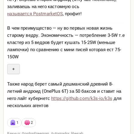
заливаешь на него кастомную ось
называется PostmarketOS
, профит!
В чем преимущество — ну во первых новая жизнь
старому ведру. Экономичность — потребление 3-5W т.е
кластер из 5 ведров будет кушать 15-25W (меньше
лампочки) по сравнению с мини писей которая ест 75-
150W
+
Также народ берет самый дешманский древний 8-
летний андроид (OnePlus 6T) за 50 баксов и ставит на
него лайт кубернетс
https://github.com/k3s-io/k
3s
для
нескольких агентов
1
2
Кекнул: GordonFreeman, Automador, libesab