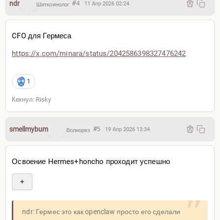
ndr
#4
11 Апр 2026 02:24
Шиткоинолог
CFO для Гермеса
https://x.com/minara/status
/2042586398327476242
1
Кекнул: Risky
smellmybum
#5
19 Апр 2026 13:34
Волнорез
Освоение Hermes+honcho проходит успешно
+
ndr: Гермес это как openclaw просто его сделали