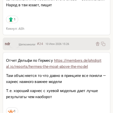
Народ в тви юзает, пищит
1
Кекнул: ASh
ndr
#24
10 Июн 2026 15:26
Шиткоинолог
Отчет Дельфи по Гермесу
https://members.delphidigit
al.io/reports/hermes-the-moa
t-above-the-model
Там объясняется то что давно в принципе все поняли —
харнес намного важнее модели
Т.е. хороший харнес с хуевой моделью дает лучше
результаты чем наоборот
1