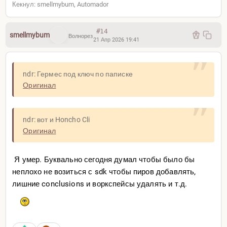
Кекнул: smellmybum, Automador
#14
smellmybum
Волнорез
21 Апр 2026 19:41
ndr: Гермес под ключ по паписке
Оригинал
ndr: вот и Honcho Cli
Оригинал
Я умер. Буквально сегодня думал чтобы было бы
неплохо не возиться с sdk чтобы пиров добавлять,
лишние conclusions и воркспейсы удалять и т.д.