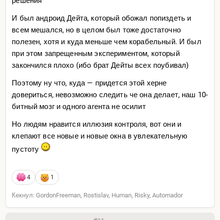
решения
И был андроид Дейта, который обожал попиздеть и
всем мешался, но в целом был тоже достаточно
полезен, хотя и куда меньше чем корабельный. И был
при этом запрещенным экспериментом, который
закончился плохо (ибо брат Дейты всех поубивал)
Поэтому ну что, куда — придется этой херне
довериться, невозможно следить че она делает, наш 10-
битный мозг и одного агента не осилит
Но людям нравится иллюзия контроля, вот они и
клепают все новые и новые окна в увлекательную
пустоту
4
1
Кекнул: GordonFreeman, Rostislav, Human, Risky, Automador