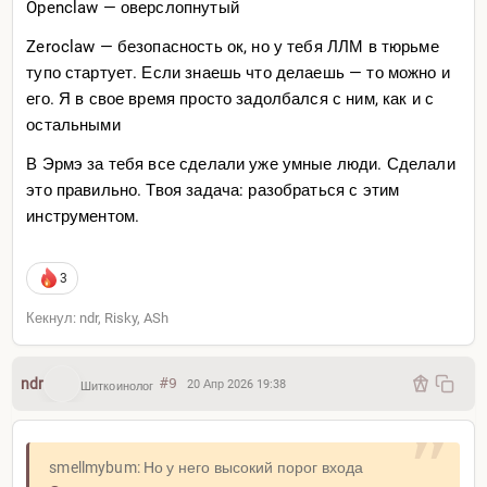
Openclaw — оверслопнутый
Zeroclaw — безопасность ок, но у тебя ЛЛМ в тюрьме
тупо стартует. Если знаешь что делаешь — то можно и
его. Я в свое время просто задолбался с ним, как и с
остальными
В Эрмэ за тебя все сделали уже умные люди. Сделали
это правильно. Твоя задача: разобраться с этим
инструментом.
3
Кекнул: ndr, Risky, ASh
ndr
#9
20 Апр 2026 19:38
Шиткоинолог
smellmybum: Но у него высокий порог входа