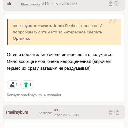
ndr
#16
21 Апр 2026 20:43
Шиткоинолог
smellmybum: связать Johny Decimal + honcho. И
попробовать с этим что-то интересное сделать
Оригинал
Опиши обязательно очень интересно что получится.
Ончо вообще имба, очень недооцененная (впрочем
гермес их сразу затащил не раздумывая)
1
1
Кекнул: smellmybum, Automador
#17
smellmybum
Волнорез
22 Апр 2026 17:40