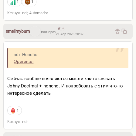
1
1
Кекнул: ndr, Automador
#15
smellmybum
Волнорез
21 Апр 2026 20:37
ndr: Honcho
Оригинал
Сейчас вообще появляются мысли как-то связать
Johny Decimal + honcho. И попробовать с этим что-то
интересное сделать
1
Кекнул: ndr