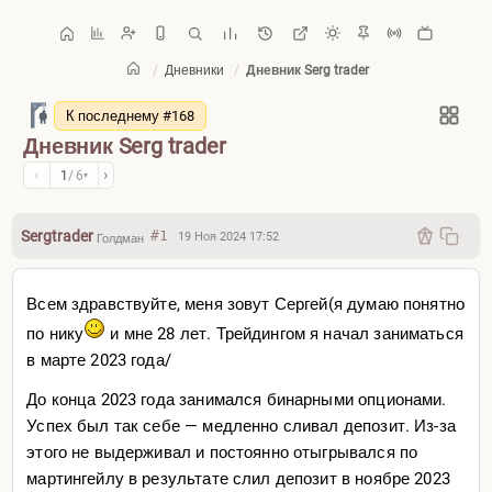
/
Дневники
/
Дневник Serg trader
Главная
/
Дневники
К последнему #168
Дневник Serg trader
‹
›
1
/ 6
▾
Sergtrader
#1
19 Ноя 2024 17:52
Голдман
Всем здравствуйте, меня зовут Сергей(я думаю понятно
по нику
и мне 28 лет. Трейдингом я начал заниматься
в марте 2023 года/
До конца 2023 года занимался бинарными опционами.
Успех был так себе — медленно сливал депозит. Из-за
этого не выдерживал и постоянно отыгрывался по
мартингейлу в результате слил депозит в ноябре 2023