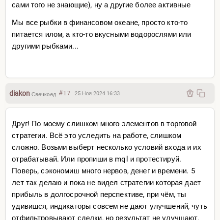
верить всё же?
сами того не знающие), ну а другие более активные
Ведь это просто волатильность, на которую не нужно
Мы все рыбки в финансовом океане, просто кто-то
отдавать такое количество эмоций.
питается илом, а кто-то вкусными водорослями или
Пройдёт как хорошее настроение, так и плохое.
другими рыбками...
Как будто и есть один из уроков трейдинга. Научиться с
собой работать. Ведь ты тоже одна из частей своего
ТП. Которая сейчас не работает, ну окей. Как сделать
чтобы в следующий виток чуть лучше работала?
diakon
#17
25 Ноя 2024 16:33
Свечкоед
Сори за очень много букоф.
Друг! По моему слишком много элементов в торговой
стратегии. Всё это уследить на работе, слишком
сложно. Возьми выберт несколько условий входа и их
отрабатывай. Или пропиши в mql и протестируй.
Поверь, сэкономиш много нервов, денег и времени. 5
лет так делаю и пока не видел стратегии которая дает
прибыль в долгосрочной перспективе, при чём, ты
удивишся, индикаторы совсем не дают улучшений, чуть
отфильтровывают сделки, но результат не улучшают.