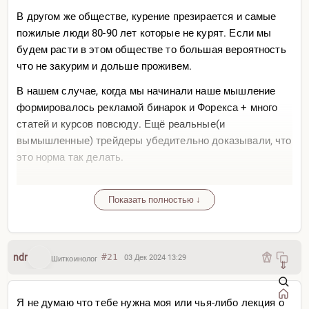
В другом же обществе, курение презирается и самые
пожилые люди 80-90 лет которые не курят. Если мы
будем расти в этом обществе то большая вероятность
что не закурим и дольше проживем.
В нашем случае, когда мы начинали наше мышление
формировалось рекламой бинарок и Форекса + много
статей и курсов повсюду. Ещё реальные(и
вымышленные) трейдеры убедительно доказывали, что
это норма так делать.
То есть вся проблема в: 1. нашей финансовой
неграмотности;
Показать полностью ↓
2. в странах СНГ вместо того чтобы вкладываться в
просвещение людей много происходит активный вклад
в отъем средств населения.
ndr
#21
03 Дек 2024 13:29
Шиткоинолог
⇓
Я заметил как Ваши рассуждения сильно изменились
по сравнению с тем, что Вы писали на 1 форуме 9 лет
Я не думаю что тебе нужна моя или чья-либо лекция о
назад-). Мои конечно тоже поменялись, но неизвестно