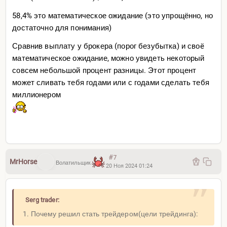
6. Откат более 50%;
58,4% это математическое ожидание (это упрощённо, но
7. ATR более 20%.
достаточно для понимания)
8. Новости — открыть замок/закрыть часть позиций/
держать полностью(анализ)
Сравнив выплату у брокера (порог безубытка) и своë
математическое ожидание, можно увидеть некоторый
РИСК МЕНЕДЖМЕНТ
совсем небольшой процент разницы. Этот процент
может сливать тебя годами или с годами сделать тебя
1. Лимит на сделки: день-1%, неделя-3%, после 1
миллионером
неделю перерыв, месяц-12%;
2. Лимит на день — 1 сделка(1%);
3. При 3 убыточных сделках подряд остановить торги и
совершить 3 прибыльные сделки на демо счете;
4. При убытке 12%: а)отдых 1 неделя, б)сбор
#7
статистики(пересмотр торговой системы), в)1 мес.
MrHorse
Волатильщик
20 Ноя 2024 01:24
торговли на новом демо счете, г) при положительном
результате возвращаться на реальный счет.
Serg trader:
ВАЖНО
1. Почему решил стать трейдером(цели трейдинга):