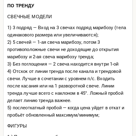
ПО ТРЕНДУ
а)Когда торговать — на работе с 9:00 до 18:00;
б)Подготовка к торгам — высыпаться, быть сытым и
СВЕЧНЫЕ МОДЕЛИ
эмоционально спокойным;
1) 3 подряд — Вход на 3 свечах подряд марибозу (тела
в)Специализация — все доступные валютные пары;
одинакового размера или увеличиваются);
г)Во время сделки записать ее в мини дневник и
2) 5 свечей — 1-ая свеча марибозу, потом 3
эмоциональный дневник
противоположные свечи не доходящие до открытия
д)После работы переписать все сделки из мини
марибозу и 2-ая свеча марибозу тренда;
дневника в большой дневник + сделать скриншоты и
3) Без поглощения — 2 свеча находится внутри 1-ой
выложить их в дневник на Бингуру и куратору(форекс)
4) Отскок от линии тренда после канала и трендовой
6.
Подготовка к открытию сделок:
свечи. Лучше в сочетании с уровнем п/с. Входить
после касания или на 1 разворотной свече. Линии
1.) Нарисовать линии поддержки/сопротивления на
тренда лучше всего с наклоном в 45°. Ложный пробой
таймфреймах 4 ч., 1 ч., 15 мин.;
делает линию тренда важнее.
2.) Каждое утро записывать время выхода важных
5) послеоткатный пробой — когда цена уйдет в откат и
новостей (3 головы);
пробьёт обновленный максимум/минимум;
3.) Проверить своё эмоциональное состояние —
записывать эмоции в эмоциональный дневник;
ФИГУРЫ
4.) Искать точки входа и входить в сделки;