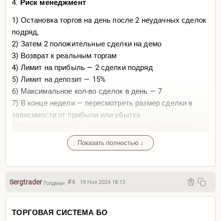
4.
Риск менеджмент
1) Остановка торгов на день после 2 неудачных сделок
подряд,
2) Затем 2 положительные сделки на демо
3) Возврат к реальным торгам
4) Лимит на прибыль — 2 сделки подряд
5) Лимит на депозит — 15%
6) Максимальное кол-во сделок в день — 7
7) В конце недели — пересмотреть размер сделки в
зависимости от прибыли или убытка
8) В конце месяца — если была прибыль то можно:
а.)лимит на убытки в день увеличить на 1,
Показать полностью ↓
б.)количество сделок на демо сократить на 1,
в.)пополнить депозит на 100$ и увеличить сумму
сделки. если был убыток то нужно а.)лимит на убытки в
Sergtrader
#4
19 Ноя 2024 18:13
Голдман
день сократить на 1, б.)количество сделок на демо
оставить прежним или увеличить на 1.
ТОРГОВАЯ СИСТЕМА БО
5.
Тайм менеджмент