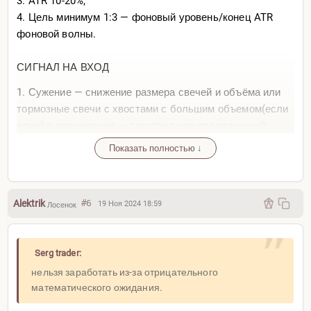
3. ATR 10-20%;
4. Цель минимум 1:3 — фоновый уровень/конец ATR
ИНДИКАТОРЫ
фоновой волны.
1. стохастик — диввергенция:
1) цена должна обновить нижние минимумы/верхние
СИГНАЛ НА ВХОД
максимумы, а осциллятор наоборот нижние
1. Сужение — снижение размера свечей и объёма или
максимумы/верхние минимумы;
тормозные свечи с хвостами с большим объемом(если
2) лучше подтверждать пересечением линий
одна) + расширение — прострел или последующий
стохастика;
плавный рост свечей;
3) Пробой линии тренда подтверждает пробой линии
Показать полностью ↓
2. Колено после ложного пробоя в уровень;
тренда на стохастике;
3. В ложном Пробое;
4) чем больше различается угол наклона тем лучше;
4. Повторный тест уровня.
5) разворот происходит при слабом тренде, в противном
Alektrik
#6
19 Ноя 2024 18:59
Лосенок
случае диввергенция указывает на откат;
После ложного выноса нужно перезаходить в сделку
так как он усиливает движение цены.
НЕТ ОПРЕДЕЛЕННОСТИ
Обращать внимание на формирование треугольника;
Serg trader:
ФИГУРЫ
нельзя заработать из-за отрицательного
ВЫХОД ИЗ ПОЗИЦИИ
математического ожидания.
1.) Симметричный треугольник — стороны под
1. 1/3(1/4) по 2-му размеру стоп приказа;
одинаковым углом направлены друг к другу.