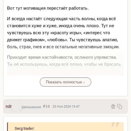
Вот тут мотивация перестаёт работать.
И всегда настаёт следующая часть волны, когда всё
становится хуже и хуже, иногда очень плохо. Тут не
чувствуешь всю эту «красоту игры», «интерес что
движет графиком», «любовь». Ты чувствуешь апатию,
боль, страх, гнев и все остальные негативные эмоции.
Приходит время настойчивости, ослиного упрямства.
Ты её используешь, когда всё плохо, чтобы не бросать.
Вспоминаешь, ради чего всё это.
И всякие вопросы задаёшь себе, где всё строится не на
Показать полностью ↓
том, чего ты позитивно хочешь, всякие «мир во всём
мире». А на чём-то более тупом, более негативном.
Возможно даже на том, чего ты не хочешь.
ndr
#16
25 Ноя 2024 13:47
Шиткоинолог
Хочешь денег? Хорошо, значит ради них.
Хочешь доказать кому-то что-то? Отлично.
Уйдёшь в другое — точно лучше будет? Там тоже
Serg trader:
начинать сначала. Трудности всегда будут.