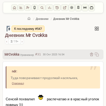
/
Дневники
/
Дневник Mr Cvokka
Главная
/
Дневники
К последнему #547
Дневник Mr Cvokka
‹
›
2
/ 19
▾
MrCvokka
#31
30 Окт 2025 16:54
Уровнемер
ndr:
Туда поворачивают продолжай насяльник,
Оригинал
Сенсей похвалил
распечатаю и в красный уголок
повешу )))