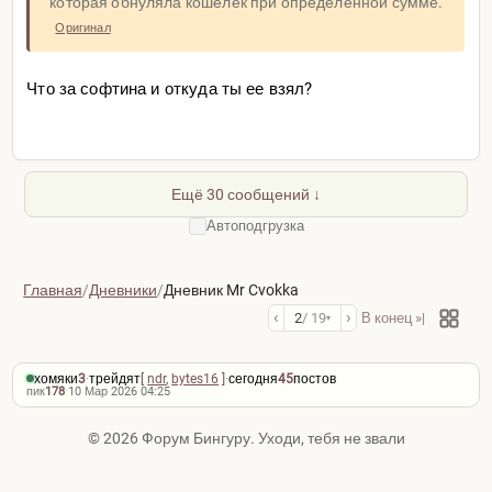
которая обнуляла кошелек при определенной сумме.
Оригинал
Что за софтина и откуда ты ее взял?
Ещё 30 сообщений ↓
Автоподгрузка
Главная
/
Дневники
/
Дневник Mr Cvokka
‹
›
2
/ 19
В конец »|
▾
хомяки
3
·
трейдят
[
ndr
,
bytes16
]
·
сегодня
45
постов
пик
178
·
10 Мар 2026 04:25
© 2026 Форум Бингуру. Уходи, тебя не звали