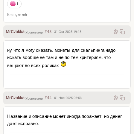
1
Кекнул: ndr
MrCvokka
#43
31 Окт 2025 19:18
Уровнемер
ну что я могу сказать. монеты для скальпинга надо
искать вообще не там и не по тем критериям, что
вещают во всех роликах
MrCvokka
#44
01 Ноя 2025 06:53
Уровнемер
Название и описание монет иногда поражает. но денег
дает исправно.