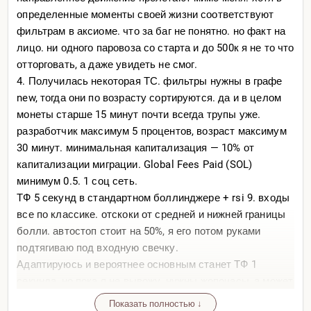
определенные моменты своей жизни соответствуют
фильтрам в аксиоме. что за баг не понятно. но факт на
лицо. ни одного паровоза со старта и до 500к я не то что
отторговать, а даже увидеть не смог.
4. Получилась некоторая ТС. фильтры нужны в графе
new, тогда они по возрасту сортируются. да и в целом
монеты старше 15 минут почти всегда трупы уже.
разработчик максимум 5 процентов, возраст максимум
30 минут. минимальная капитализация — 10% от
капитализации миграции. Global Fees Paid (SOL)
минимум 0.5. 1 соц сеть.
ТФ 5 секунд в стандартном боллинджере + rsi 9. входы
все по классике. отскоки от средней и нижней границы
болли. автостоп стоит на 50%, я его потом руками
подтягиваю под входную свечку.
Адаптируюсь и вероятнее основным станет ТФ 1
секунда, но пока я не вывожу, нужны жопочасы, а может
оно и вообще не нужно. по сути сидишь ждешь монетку
Показать полностью ↓