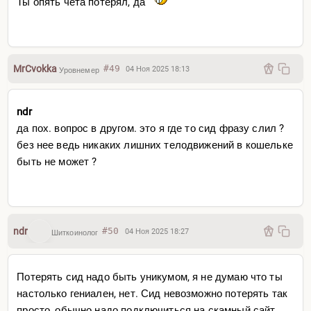
Ты опять чета потерял, да
MrCvokka
#49
04 Ноя 2025 18:13
Уровнемер
ndr
да пох. вопрос в другом. это я где то сид фразу слил ?
без нее ведь никаких лишних телодвижений в кошельке
быть не может ?
ndr
#50
04 Ноя 2025 18:27
Шиткоинолог
Потерять сид надо быть уникумом, я не думаю что ты
настолько гениален, нет. Сид невозможно потерять так
просто, обычно надо подключиться на скамный сайт,