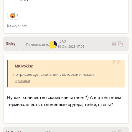
1
Кекнул: ndr
#32
Risky
Гипераналитик
30 Окт 2025 17:08
MrCvokka:
потрясающе. скальпинг, который я искал.
Оригинал
Ну как, количество скама впечатляет?) А в этом твоем
терминале есть отложенные ордера, тейки, стопы?