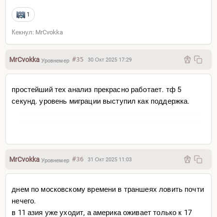
1
Кекнул: MrCvokka
MrCvokka
#35
30 Окт 2025 17:29
Уровнемер
простейший тех анализ прекрасно работает. тф 5
секунд. уровень миграции выступил как поддержка.
MrCvokka
#36
31 Окт 2025 11:03
Уровнемер
днем по московскому времени в траншеях ловить почти
нечего.
в 11 азия уже уходит, а америка оживает только к 17