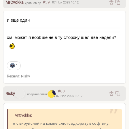
MrCvokka
#59
07 Ноя 2025 10:12
Уровнемер
и еще один
хм. может я вообще не в ту сторону шел две недели?
1
Кекнул: Risky
#60
Risky
Гипераналитик
07 Ноя 2025 10:17
MrCvokka:
я с вируйсней на компе слил сид фразу в софтину,