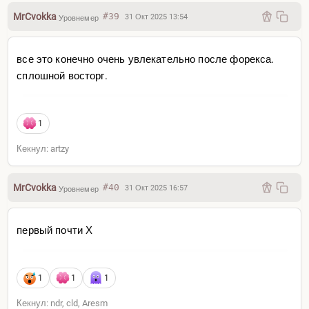
MrCvokka
#39
31 Окт 2025 13:54
Уровнемер
все это конечно очень увлекательно после форекса.
сплошной восторг.
1
Кекнул: artzy
MrCvokka
#40
31 Окт 2025 16:57
Уровнемер
первый почти Х
1
1
1
Кекнул: ndr, cld, Aresm