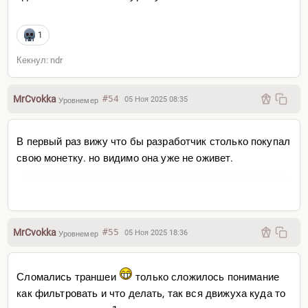
1
Кекнул: ndr
MrCvokka
#54
05 Ноя 2025 08:35
Уровнемер
В первый раз вижу что бы разработчик столько покупал
свою монетку. но видимо она уже не оживет.
MrCvokka
#55
05 Ноя 2025 18:36
Уровнемер
Сломались траншеи
только сложилось понимание
как фильтровать и что делать, так вся движуха куда то