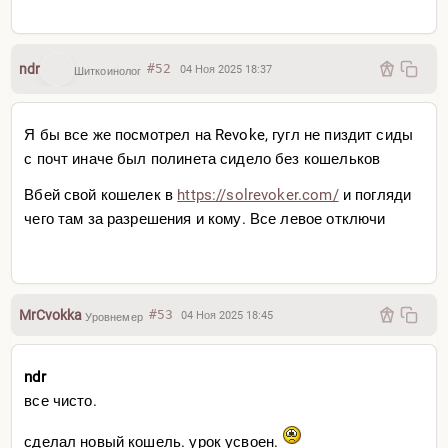
ndr
#52
04 Ноя 2025 18:37
Шиткоинолог
Я бы все же посмотрел на Revoke, гугл не пиздит сиды
с почт иначе был полинета сидело без кошельков
Вбей свой кошелек в
https://solrevoker.com/
и погляди
чего там за разрешения и кому. Все левое отключи
MrCvokka
#53
04 Ноя 2025 18:45
Уровнемер
ndr
все чисто.
сделал новый кошель. урок усвоен.