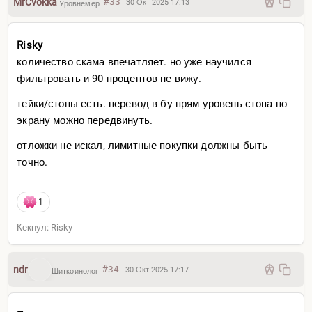
MrCvokka
#33
30 Окт 2025 17:13
Уровнемер
Risky
количество скама впечатляет. но уже научился
фильтровать и 90 процентов не вижу.
тейки/стопы есть. перевод в бу прям уровень стопа по
экрану можно передвинуть.
отложки не искал, лимитные покупки должны быть
точно.
1
Кекнул: Risky
ndr
#34
30 Окт 2025 17:17
Шиткоинолог