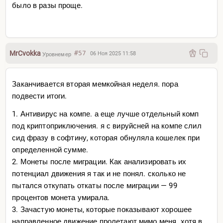
было в разы проще.
MrCvokka
#57
06 Ноя 2025 11:58
Уровнемер
Заканчивается вторая мемкойная неделя. пора
подвести итоги.
1. Антивирус на компе. а еще лучше отдельный комп
под криптоприключения. я с вируйсней на компе слил
сид фразу в софтину, которая обнуляла кошелек при
определенной сумме.
2. Монеты после миграции. Как анализировать их
потенциал движения я так и не понял. сколько не
пытался откупать откаты после миграции — 99
процентов монета умирала.
3. Зачастую монеты, которые показывают хорошее
направленное движение пролетают мимо меня. хотя в