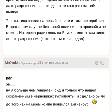
дать разрешение на вывод, потом контракт за тебя
выведет
Т.е. ты типа зашел на левый аксиом и там все одобрил.
В противном случае без твоей воли ничего произойти не
может. Интереса ради глянь на Revoke, может там висят
левые разрешения (которые ты же и выдал)
MrCvokka
#51
04 Ноя 2025 18:33
Уровнемер
ndr
эм....
ну я больше чем гениален. сид я только что нашел
сохраненным в черновиках гуглопочты. и сделано было
до того как на моем компе появился антивирус.