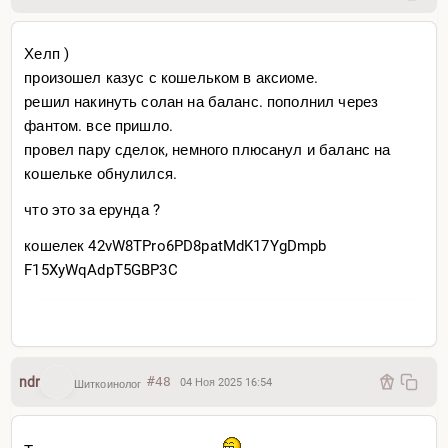
Хелп )
произошел казус с кошельком в аксиоме.
решил накинуть солан на баланс. пополнил через
фантом. все пришло.
провел пару сделок, немного плюсанул и баланс на
кошельке обнулился.
что это за ерунда ?
кошелек 42vW8TPro6PD8patMdK17YgDmpb
F15XyWqAdpT5GBP3C
ndr
#48
04 Ноя 2025 16:54
Шиткоинолог