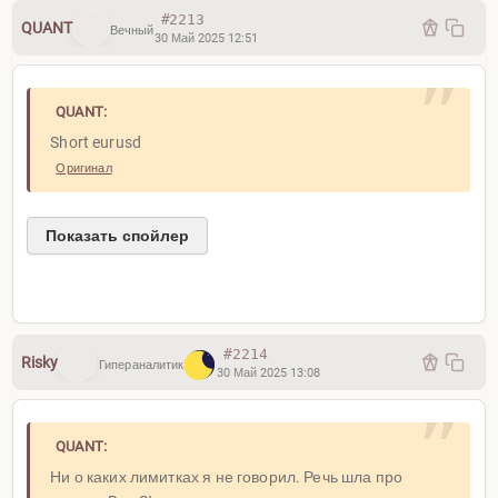
#2213
QUANT
Вечный
30 Май 2025 12:51
QUANT:
Short eurusd
Оригинал
Показать спойлер
#2214
Risky
Гипераналитик
30 Май 2025 13:08
QUANT:
Ни о каких лимитках я не говорил. Речь шла про