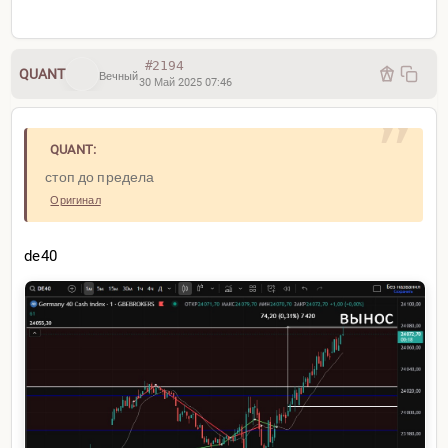
#2194
QUANT
Вечный
30 Май 2025 07:46
QUANT:
стоп до предела
Оригинал
de40