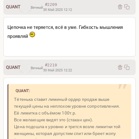
#2209
QUANT
Вечный
30 Май 2025 12:12
Цепочка не теряется, всё в уме. Гибкость мышления
проявляй
#2210
QUANT
Вечный
30 Май 2025 12:22
QUANT:
Тётенька ставит лиминый ордер продаж выше
текущей цены на неплохом уровне сопротивления.
Её лимитка с объёмом 100т.р.
Все желающие видят это (стакан цен).
Цена подошла к уровню и трется возле лимитки той
женщины, которая допустим спит или бреет жопу