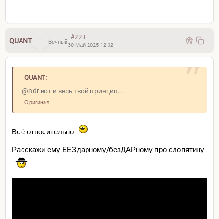
#2211
QUANT
Вечный
30 Май 2025 12:32
QUANT:
@ndr вот и весь твой принцип...
Оригинал
Всё относительно
Расскажи ему БЕЗдарному/безДАРному про слопятину