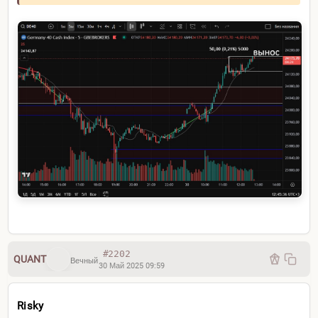
И вот
на заборе xyй написан
хах два миллиона
xyев
документов...
Нормально я так
навигатор
настроил
Шикарный сатирический фильм
#2202
QUANT
Вечный
30 Май 2025 09:59
Risky