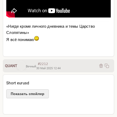
«Нигде кроме личного дневника и темы Царство
Слопятины»
Я всё понимаю
#2212
QUANT
Вечный
30 Май 2025 12:44
Short eurusd
Показать спойлер