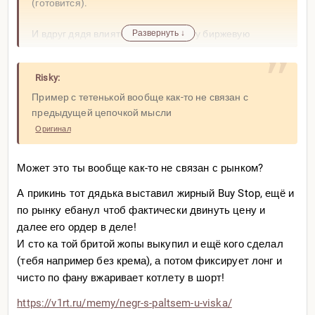
(готовится).
И вдруг дядя влиятельный видит эту биржевую
Развернуть ↓
картину, а возможно та женщина его жена, всякое
бывает...
Risky:
Оригинал
Пример с тетенькой вообще как-то не связан с
предыдущей цепочкой мысли
Оригинал
Может это ты вообще как-то не связан с рынком?
А прикинь тот дядька выставил жирный Buy Stop, ещё и
по рынку ебaнул чтоб фактически двинуть цену и
далее его ордер в деле!
И сто ка той бритой жопы выкупил и ещё кого сделал
(тебя например без крема), а потом фиксирует лонг и
чисто по фану вжаривает котлету в шорт!
https://v1rt.ru/memy/negr-s
-paltsem-u-viska/