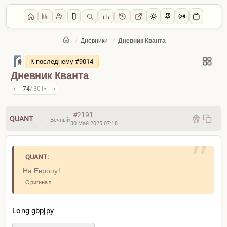
/
Дневники
/
Дневник Кванта
Главная
/
Дневники
К последнему #9014
Дневник Кванта
‹
›
74
/ 301
▾
#2191
QUANT
Вечный
30 Май 2025 07:18
QUANT:
На Европу!
Оригинал
Long gbpjpy