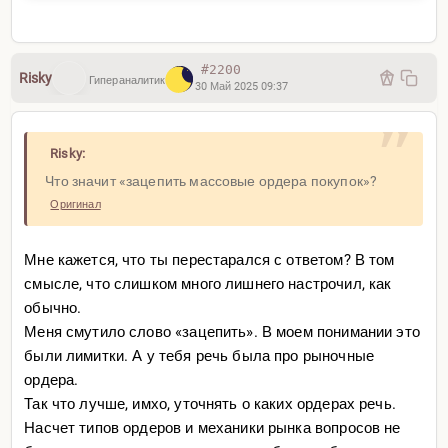
[youtube640x360=
#2200
Risky
Гипераналитик
30 Май 2025 09:37
Risky:
Что значит «зацепить массовые ордера покупок»?
U?si=4R4kML
gghFpH8iPq]
Оригинал
[youtube640x360=
Мне кажется, что ты перестарался с ответом? В том
смысле, что слишком много лишнего настрочил, как
обычно.
Меня смутило слово «зацепить». В моем понимании это
были лимитки. А у тебя речь была про рыночные
ордера.
Так что лучше, имхо, уточнять о каких ордерах речь.
Насчет типов ордеров и механики рынка вопросов не
8?si=Q3gIy6
7tLEdF9dfI]