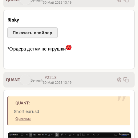
Вечный
30 Май 2025 13:19
Risky
Показать спойлер
*Ордера детям не игрушки
2014г
#2218
QUANT
Вечный
30 Май 2025 13:19
QUANT:
Short eurusd
Оригинал