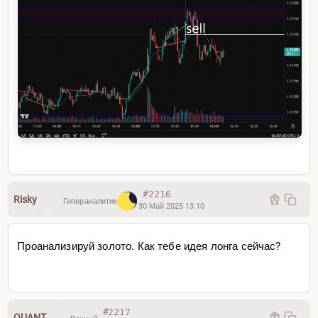
#2216
Risky
Гипераналитик
30 Май 2025 13:10
Проанализируй золото. Как тебе идея лонга сейчас?
#2217
QUANT