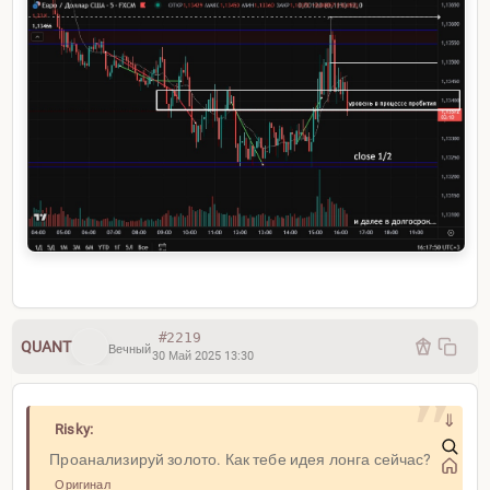
#2219
QUANT
Вечный
30 Май 2025 13:30
⇓
Risky:
Проанализируй золото. Как тебе идея лонга сейчас?
Оригинал