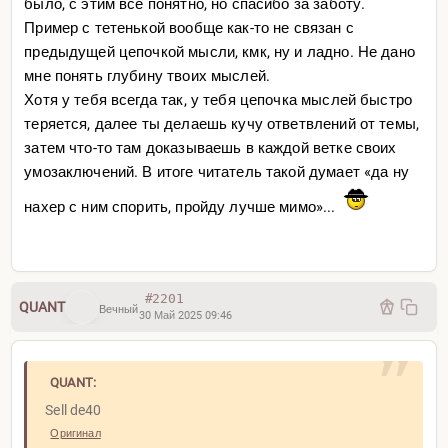
было, с этим все понятно, но спасибо за заботу.
[youtube640x360=
Пример с тетенькой вообще как-то не связан с
предыдущей цепочкой мысли, кмк, ну и ладно. Не дано
мне понять глубину твоих мыслей.
Хотя у тебя всегда так, у тебя цепочка мыслей быстро
теряется, далее ты делаешь кучу ответвлений от темы,
затем что-то там доказываешь в каждой ветке своих
умозаключений. В итоге читатель такой думает «да ну
нахер с ним спорить, пройду лучше мимо»...
g?si=Ii0XcJ
02mBOb68Sp]
[youtube640x360=
#2201
QUANT
Вечный
30 Май 2025 09:46
QUANT:
Sell de40
Оригинал
w]