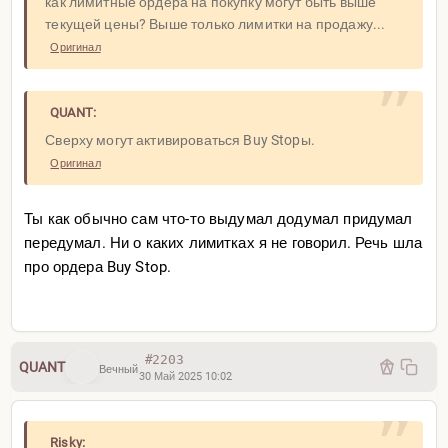
как лимитные ордера на покупку могут быть выше
текущей цены? Выше только лимитки на продажу...
Оригинал
A]
QUANT:
Ученые выяснили, пережил бы Индиана Джонс ядерный
Сверху могут активироваться Buy Stopы.
взрыв в холодильнике
Оригинал
Ты как обычно сам что-то выдумал додумал придумал
передумал. Ни о каких лимитках я не говорил. Речь шла
про ордера Buy Stop.
#2203
QUANT
Вечный
30 Май 2025 10:02
Risky: