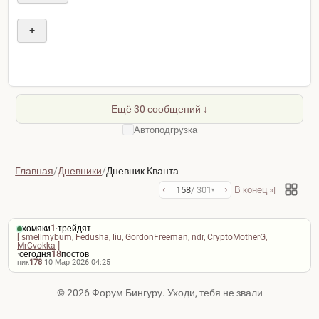
+
Ещё 30 сообщений ↓
Автоподгрузка
Главная
/
Дневники
/
Дневник Кванта
‹
›
158
/ 301
В конец »|
▾
хомяки
1
·
трейдят
[
smellmybum
,
Fedusha
,
liu
,
GordonFreeman
,
ndr
,
CryptoMotherG
,
MrCvokka
]
·
сегодня
18
постов
пик
178
·
10 Мар 2026 04:25
© 2026 Форум Бингуру. Уходи, тебя не звали