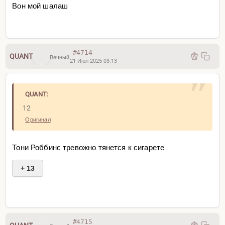
Вон мой шалаш
#4714
QUANT
Вечный
21 Июл 2025 03:13
QUANT:
12
Оригинал
Тони Роббинс тревожно тянется к сигарете
+ 13
#4715