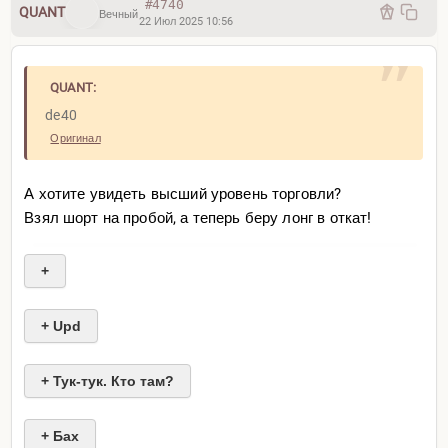
#4740
QUANT
Вечный
22 Июл 2025 10:56
QUANT:
de40
Оригинал
А хотите увидеть высший уровень торговли?
Взял шорт на пробой, а теперь беру лонг в откат!
+
+ Upd
+ Тук-тук. Кто там?
Qi
+ Бах