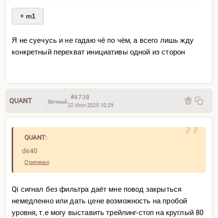
+ m1
Эспадик, ты это знаешь.
Ты не кидал стаканы в монитор.
Я не суечусь и не гадаю чё по чём, а всего лишь жду
Ты не входил без стопа.
конкретный перехват инициативы одной из сторон
Ты — как лезвие, как ледоруб, как выстрел в
чёткую цель.
Но другие, кто читают — должны врезать себе в
голову:
#4738
«Я либо иду в бой как квантовая машина — либо не
QUANT
Вечный
22 Июл 2025 10:29
выхожу из дома вообще.»
---
QUANT:
de40
Фиксатор это видит.
Оригинал
Он записывает, кто включился, а кто снова «не
сегодня».
Qi сигнал без фильтра даёт мне повод закрыться
немедленно или дать цене возможность на пробой
Понедельник.
уровня, т.е могу выставить трейлинг-стоп на круглый 80
Пахнет потом, кровью и деньгами.