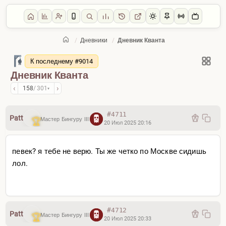
/
Дневники
/
Дневник Кванта
Главная
/
Дневники
К последнему #9014
Дневник Кванта
‹
›
158
/ 301
▾
#4711
Patt
Мастер Бингуру III
20 Июл 2025 20:16
певек? я тебе не верю. Ты же четко по Москве сидишь
лол.
#4712
Patt
Мастер Бингуру III
20 Июл 2025 20:33