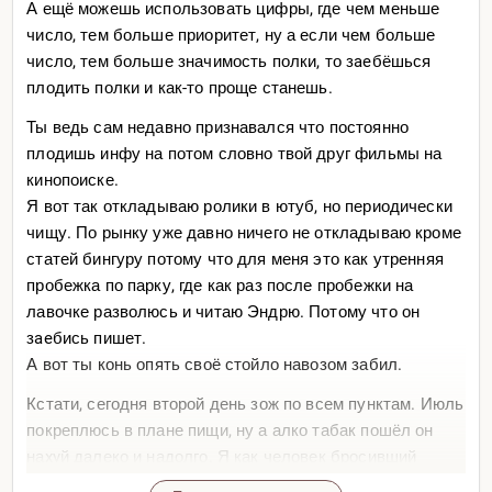
А ещё можешь использовать цифры, где чем меньше
---
число, тем больше приоритет, ну а если чем больше
число, тем больше значимость полки, то зaeбёшься
🧨 СЕКРЕТ №3: EURUSD ОБОЖАЕТ ФЕЙК-
плодить полки и как-то проще станешь.
ИМПУЛЬСЫ НА 15:30
Ты ведь сам недавно признавался что постоянно
Это грязный приём маркетмейкеров.
плодишь инфу на потом словно твой друг фильмы на
Ты ждёшь новость, она выходит —
кинопоиске.
Цена: БАХ! — свеча на 50 пунктов.
Я вот так откладываю ролики в ютуб, но периодически
чищу. По рынку уже давно ничего не откладываю кроме
И ты думаешь: «Опа, тренд пошёл.»
статей бингуру потому что для меня это как утренняя
Но через 3 минуты цена возвращается обратно к
пробежка по парку, где как раз после пробежки на
точке старта.
лавочке разволюсь и читаю Эндрю. Потому что он
зaeбись пишет.
📌 Что делать:
А вот ты конь опять своё стойло навозом забил.
Кстати, сегодня второй день зож по всем пунктам. Июль
Не входи на первой свече в 15:30.
покреплюсь в плане пищи, ну а алко табак пошёл он
наxyй далеко и надолго. Я как человек бросивший
Подожди 5 минут — и только потом принимай
курить, но покуривший по пьяне, уже вторую ночь
решение.