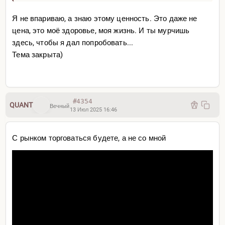
более не осмелюсь продать Qi,
ведь без моего
наставления это не то, что нужно тому, кто желает
Я не впариваю, а знаю этому ценность. Это даже не
торговать как я.
цена, это моё здоровье, моя жизнь. И ты мурчишь
Оригинал
здесь, чтобы я дал попробовать...
Тема закрыта)
#4354
QUANT
Вечный
13 Июл 2025 16:46
С рынком торговаться будете, а не со мной