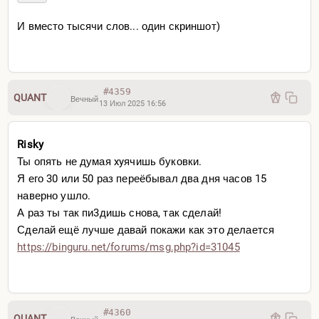
И вместо тысячи слов... один скриншот)
#4359
QUANT
Вечный
13 Июл 2025 16:56
Risky
Ты опять не думая xyячишь буковки.
Я его 30 или 50 раз переёбывал два дня часов 15
наверно ушло.
А раз ты так пи3дишь снова, так сделай!
Сделай ещё лучше давай покажи как это делается
https://binguru.net/forums/
msg.php?id=31045
#4360
QUANT