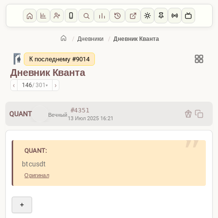
/
Дневники
/
Дневник Кванта
Главная
/
Дневники
К последнему #9014
Дневник Кванта
‹
›
146
/ 301
▾
#4351
QUANT
Вечный
13 Июл 2025 16:21
QUANT:
btcusdt
Оригинал
+