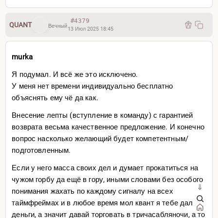
#4379
QUANT
Вечный
13 Июл 2025 18:45
murka
Я подумал. И всё же это исключено.
У меня нет времени индивидуально бесплатно
объяснять ему чё да как.
Внесение лепты (вступление в команду) с гарантией
возврата весьма качественное предложение. И конечно
вопрос насколько желающий будет компетентным/
подготовленным
.
Если у него масса своих дел и думает прокатиться на
чужом горбу да ещё в гору, иными словами без особого
⇓
понимания жахать по каждому сигналу на всех
таймфреймах и в любое время мол квант я тебе дал
деньги, а значит давай торговать в тричасабляночи, а то