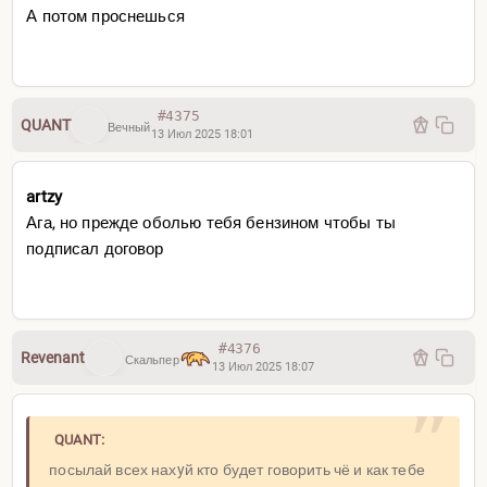
А потом проснешься
#4375
QUANT
Вечный
13 Июл 2025 18:01
artzy
Ага, но прежде оболью тебя бензином чтобы ты
подписал договор
#4376
Revenant
Скальпер
13 Июл 2025 18:07
QUANT:
посылай всех нахyй кто будет говорить чё и как тебе