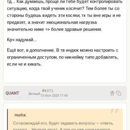
тд... Как думаешь, проще ли тебе будет контролировать
ситуацию, когда твой ученик косячит? Тем более ты со
стороны будешь видеть эти косяки, тк ты вне игры и не
предвзят, а значит эмоциональная нагрузка
значительно ниже => более здравые решения.
Крч надумай...
Ещё вот, в дополнение. В тв индюк можно настроить с
ограниченным доступом, по никнейму типо добавлять,
если че и кикать.
#4371
QUANT
Вечный
13 Июл 2025 17:43
murka:
Сопровождай его, будет задавать вопросы — ответь,
помоги... Неделя теста. А там он уже определится