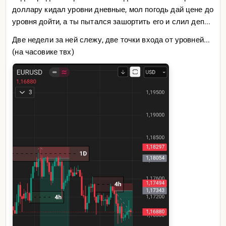
доллару кидал уровни дневные, мол погодь дай цене до
уровня дойти, а ты пытался зашортить его и слил деп...
Две недели за ней слежу, две точки входа от уровней...
(на часовике твх)