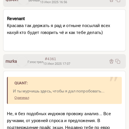
Вечный
13 Июл 2025 16:56
Revenant
Красава так держать я рад и отныне посылай всех
нахyй кто будет говорить чё и как тебе делать)
#4361
murka
Гэпострел
13 Июл 2025 17:07
QUANT:
И ты мурчишь здесь, чтобы я дал попробовать...
Оригинал
Не, я без подобных индюков провожу анализ... Все
ручками, от уровней спроса и предложения. В
подтверждение прайс экшн. Недавно тебе по евро