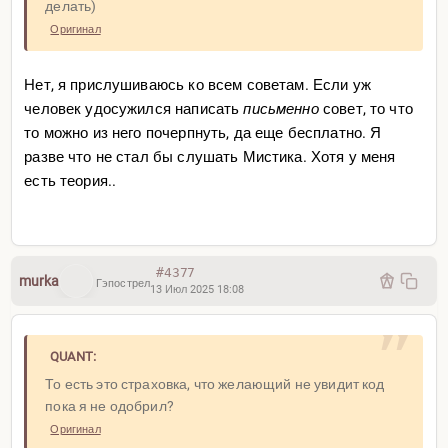
делать)
Оригинал
Нет, я прислушиваюсь ко всем советам. Если уж
человек удосужился написать
письменно
совет, то что
то можно из него почерпнуть, да еще бесплатно. Я
разве что не стал бы слушать Мистика. Хотя у меня
есть теория..
#4377
murka
Гэпострел
13 Июл 2025 18:08
QUANT:
То есть это страховка, что желающий не увидит код
пока я не одобрил?
Оригинал