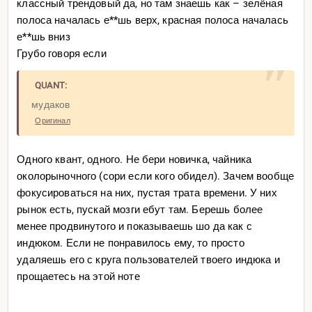
классный трендовый да, но там знаешь как – зелёная
полоса началась е**шь верх, красная полоса началась
е**шь вниз
Грубо говоря если
QUANT:
мудаков
Оригинал
Одного квант, одного. Не бери новичка, чайника
околорыночного (сори если кого обидел). Зачем вообще
фокусироваться на них, пустая трата времени. У них
рынок есть, пускай мозги ебут там. Берешь более
менее продвинутого и показываешь шо да как с
индюком. Если не понравилось ему, то просто
удаляешь его с круга пользователей твоего индюка и
прощаетесь на этой ноте