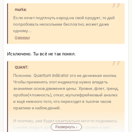
murka:
Если хочет подтянуть народ на свой продукт, то дай
попробовать нескольким бесплатно, может даже
одному...
Оригинал
Исключено. Ты всё не так понял.
QUANT:
Поясняю. Quantum indicator это не денежная кнопка.
Чтобы применять этот индикатор нужно владеть
знаниями основ движения цены. Уровни, флет, тренд,
пробои(+ложность), откат, мультифреймовый анализ
и ещё немного того, что переходит в тысячи часов
практики и наблюдений.
И поэтому, уже будет неактуально кого-то поднимать
с низов, когда я достигну желаемого уровня и тем
Развернуть ↓