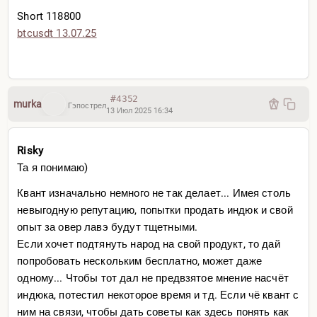
Short 118800
btcusdt 13.07.25
#4352
murka
Гэпострел
13 Июл 2025 16:34
Risky
Та я понимаю)
Квант изначально немного не так делает... Имея столь
невыгодную репутацию, попытки продать индюк и свой
опыт за овер лавэ будут тщетными.
Если хочет подтянуть народ на свой продукт, то дай
попробовать нескольким бесплатно, может даже
одному... Чтобы тот дал не предвзятое мнение насчёт
индюка, потестил некоторое время и тд. Если чё квант с
ним на связи, чтобы дать советы как здесь понять как