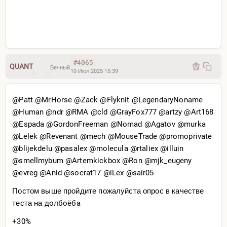
#4065
QUANT
Вечный
10 Июл 2025 15:39
@Patt @MrHorse @Zack @Flyknit @LegendaryNoname
@Human @ndr @RMA @cld @GrayFox777 @artzy @Art168
@Espada @GordonFreeman @Nomad @Agatov @murka
@Lelek @Revenant @mech @MouseTrade @promoprivate
@blijekdelu @pasalex @molecula @rtaliex @illuin
@smellmybum @Artemkickbox @Ron @mjk_eugeny
@evreg @Anid @socrat17 @iLex @sair05
Постом выше пройдите пожалуйста опрос в качестве
теста на дoлбoёбa
+30%