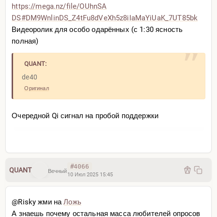
https://mega.nz/file/OUhnSA
DS#DM9WnlinDS_Z4tFu8dVeXh5z8
iIaMaYiUaK_7UT85bk
Видеоролик для особо одарённых (с 1:30 ясность
полная)
QUANT:
de40
Оригинал
Очередной Qi сигнал на пробой поддержки
#4066
QUANT
Вечный
10 Июл 2025 15:45
@Risky жми на
Ложь
А знаешь почему остальная масса любителей опросов