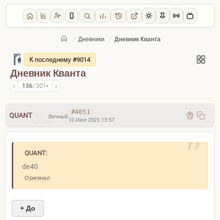
/
Дневники
/
Дневник Кванта
Главная
/
Дневники
К последнему #9014
Дневник Кванта
‹
›
136
/ 301
▾
#4051
QUANT
Вечный
10 Июл 2025 13:57
QUANT:
de40
Оригинал
+ До