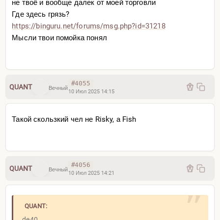
не твоё и вообще далек от моей торговли
Где здесь грязь?
https://binguru.net/forums/
msg.php?id=31218
Мысли твои помойка понял
#4055
QUANT
Вечный
10 Июл 2025 14:15
Такой скользкий чел не Risky, а Fish
#4056
QUANT
Вечный
10 Июл 2025 14:21
QUANT:
de40