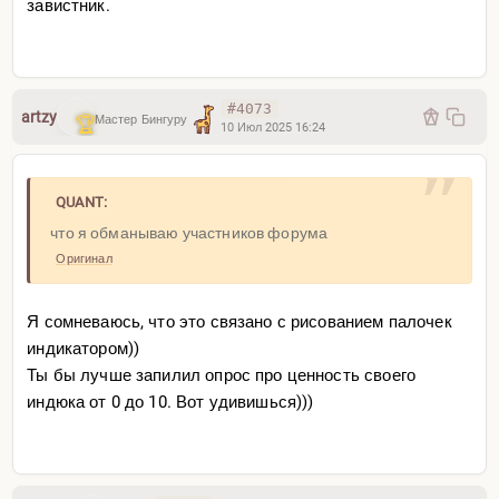
завистник.
#4073
artzy
Мастер Бингуру
10 Июл 2025 16:24
QUANT:
что я обманываю участников форума
Оригинал
Я сомневаюсь, что это связано с рисованием палочек
индикатором))
Ты бы лучше запилил опрос про ценность своего
индюка от 0 до 10. Вот удивишься)))