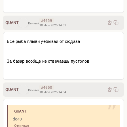
#4059
QUANT
Вечный
10 Июл 2025 14:51
Всё рыба плыви уёбывай от сюдава
За базар вообще не отвечаешь пустолов
#4060
QUANT
Вечный
10 Июл 2025 14:54
QUANT:
de40
Оригинал