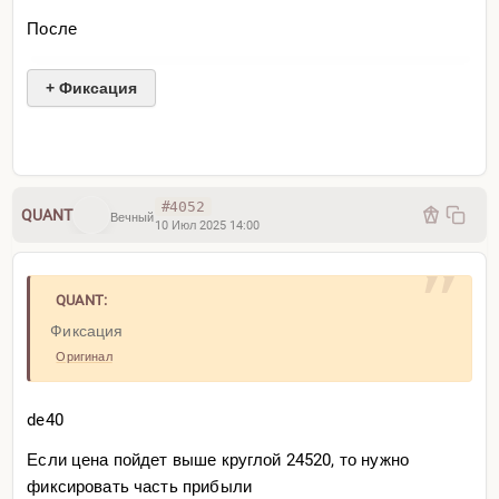
После
QUANT:
+ Фиксация
По основному торговом плану
Оригинал
Qi алерт без фильтра чисто для закрытия
https://binguru.net/forums/
msg.php?id=31166
#4052
QUANT
Вечный
10 Июл 2025 14:00
QUANT:
Фиксация
Оригинал
de40
Если цена пойдет выше круглой 24520, то нужно
фиксировать часть прибыли