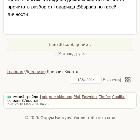
прочитать разбор от товарища @Espada по твоей
личности
Ещё 30 сообщений ↓
Автоподгрузка
Главная
/
Дневники
/
Дневник Кванта
‹
›
136
/ 301
В конец »|
▾
хомяки
4
·
трейдят
[
ndr
,
Artemkickbox
,
Plat
,
Easyrider
,
Tick9er
,
Coolikx
]
·
сегодня
37
постов
пик
178
·
10 Мар 2026 04:25
© 2026 Форум Бингуру. Уходи, тебя не звали