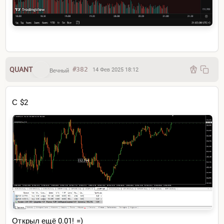
QUANT
#382
14 Фев 2025 18:12
Вечный
С $2
Открыл ещё 0.01! =)