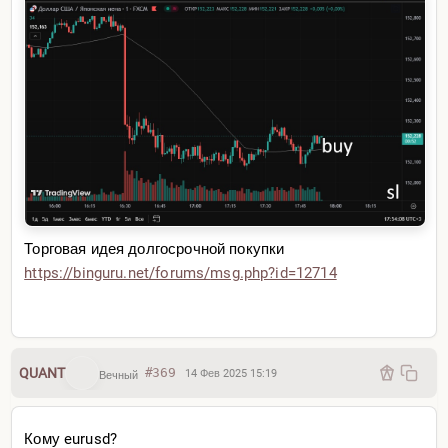
Торговая идея долгосрочной покупки
https://binguru.net/forums/
msg.php?id=12714
QUANT
#369
14 Фев 2025 15:19
Вечный
Кому eurusd?