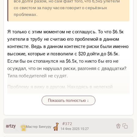
все долги разом, но сам факт того, что 6,5к$ улетели
со свистом за пару часов говорит о серьёзных
проблемах.
Я только с этим моментом не соглашусь. То что $6.5к
улетели в трубу не считаю его проблемой в данном
контексте. Ведь в данном контексте риски были именно
высокие, которые и позволили с $20 дойти до $6.5к.
Если бы он стопанулся на $6.5к, то никто бы его не
осуждал, что он нарушал риски, разгоняя с двадцатки?
Типа победителей не судят.
Проблему я вижу в другом. Находясь в нелегкой
ситуации (кредиты, долги, трудно зарабатывать деньги,
Показать полностью ↓
депрессия на этом фоне) он выбирает торговлю с
высокими рисками, что может загнать его еще дальше в
долговую яму. А понимая более-менее как работает
психология в таких кризисных ситуациях, могу
#372
artzy
Мастер Бингуру
14 Фев 2025 15:27
утверждать, что рано или поздно хождение по лезвию