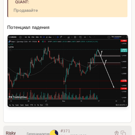
QUANT:
Продавайте
Потенциал падения
#371
Risky
Гипераналитик