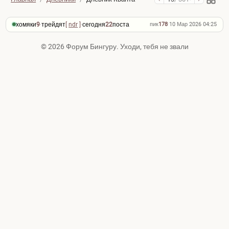
хомяки
9
·
трейдят
[
ndr
]
·
сегодня
22
поста
пик
178
·
10 Мар 2026 04:25
© 2026 Форум Бингуру. Уходи, тебя не звали