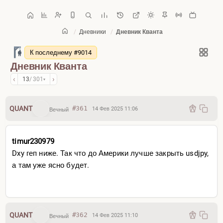
/
Дневники
/
Дневник Кванта
Главная
/
Дневники
К последнему #9014
Дневник Кванта
‹
›
13
/ 301
▾
QUANT
#361
14 Фев 2025 11:06
Вечный
timur230979
Dxy геп ниже. Так что до Америки лучше закрыть usdjpy,
а там уже ясно будет.
QUANT
#362
14 Фев 2025 11:10
Вечный