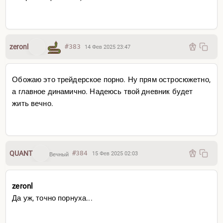
zeronl
#383
14 Фев 2025 23:47
Обожаю это трейдерское порно. Ну прям остросюжетно,
а главное динамично. Надеюсь твой дневник будет
жить вечно.
QUANT
#384
15 Фев 2025 02:03
Вечный
zeronl
Да уж, точно порнуха...