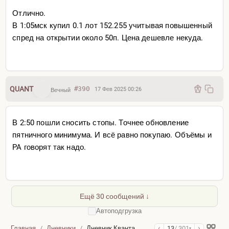
Отлично.
В 1:05мск купил 0.1 лот 152.255 учитывая повышенный
спред на открытии около 50п. Цена дешевле некуда.
QUANT
#390
17 Фев 2025 00:26
Вечный
В 2:50 пошли сносить стопы. Точнее обновление
пятничного минимума. И всё равно покупаю. Объёмы и
PA говорят так надо.
Ещё 30 сообщений ↓
Автоподгрузка
‹
›
Главная
/
Дневники
/
Дневник Кванта
13
/ 301
▾