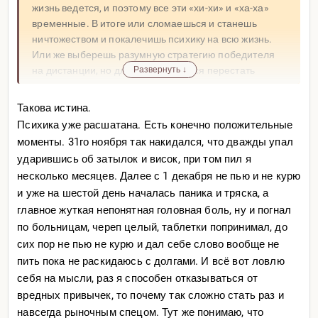
жизнь ведется, и поэтому все эти «хи-хи» и «ха-ха»
временные. В итоге или сломаешься и станешь
ничтожеством и покалечишь психику на всю жизнь.
Или же выберешь разумную стратегию победителя
на дистанции, но для этого придется перестать
Развернуть ↓
играть в игрушки и научиться жестко контролировать
каждый свой шаг на минном поле...
Такова истина.
Психика уже расшатана. Есть конечно положительные
моменты. 31го ноября так накидался, что дважды упал
ударившись об затылок и висок, при том пил я
несколько месяцев. Далее с 1 декабря не пью и не курю
и уже на шестой день началась паника и тряска, а
главное жуткая непонятная головная боль, ну и погнал
по больницам, череп целый, таблетки попринимал, до
сих пор не пью не курю и дал себе слово вообще не
пить пока не раскидаюсь с долгами. И всё вот ловлю
себя на мысли, раз я способен отказываться от
вредных привычек, то почему так сложно стать раз и
навсегда рыночным спецом. Тут же понимаю, что