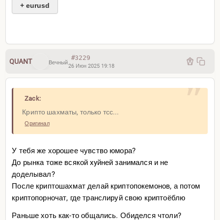
+ eurusd
#3229
QUANT
Вечный
26 Июн 2025 19:18
Zack:
Крипто шахматы, только тсс...
Оригинал
У тебя же хорошее чувство юмора?
До рынка тоже всякой xyйней занимался и не
доделывал?
После криптошахмат делай криптопокемонов, а потом
криптопорночат, где транслируй свою криптоёблю
Ожидание сигнала для закрытия
Раньше хоть как-то общались. Обиделся чтоли?