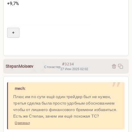
+9,7%
+
#3234
StepanMoiseev
Стохастер
27 Июн 2025 02:02
mech:
Плюс им по сути ещё один трейдер был не нужен,
третья сделка была просто удобным обоснованием
чтобы от лишнего финансового бремени избавиться.
Есть же Степан, зачем им ещё похожая ТС?
Оригинал