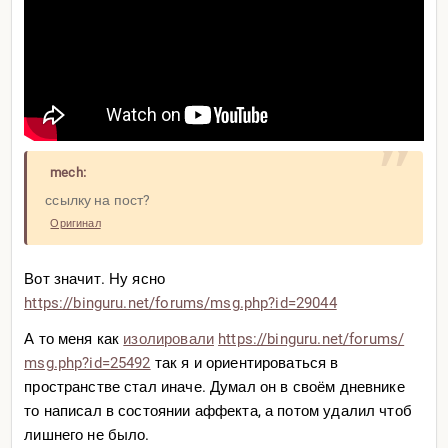
mech:
ссылку на пост?
Оригинал
Вот значит. Ну ясно
https://binguru.net/forums/
msg.php?id=29044
А то меня как
изолировали
https://binguru.net/forums/
msg.php?id=25492
так я и ориентироваться в
пространстве стал иначе. Думал он в своём дневнике
то написал в состоянии аффекта, а потом удалил чтоб
лишнего не было.