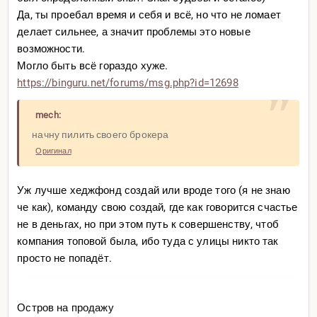
Да, ты прoeбал время и себя и всё, но что не ломает
делает сильнее, а значит проблемы это новые
возможности.
И вот он такой ходит важный, а все вокруг рты
Могло быть всё гораздо хуже.
раскрыли, а кто-то даже «подлизываться» начинает, ну
https://binguru.net/forums/
msg.php?id=12698
там мячик принести или игрушку дать погонять, лишь
бы кусочек откусить и все значит вокруг да около.
mech:
Прикольно это всё забавно.
начну пилить своего брокера
Я без осуждений, но с другой стороны Степан
Оригинал
показывает как можно и нужно!
Вот выйду я на уровень выше и уже не буду столь
Уж лучше хеджфонд создай или вроде того (я не знаю
активным здесь. Что-то интересное из сделок
че как), команду свою создай, где как говорится счастье
опубликую да прибыль раз в день, а то и в неделю. Да и
не в деньгах, но при этом путь к совершенству, чтоб
вообще устаёшь от активной торговли. Однако, я до сих
компания топовой была, ибо туда с улицы никто так
пор не люблю субботу и воскресенье, да потому что
просто не попадёт.
скучаю по живому графику, а не спящему! Ну и денежек
пока нет на интересное времяпровождение с пользой.
Максимум охота крепкая и шаурма, а потом ноги сами
Остров на продажу
ведут к краю, ой не то это и не так оно должно быть!