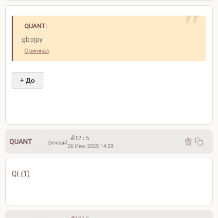
Без сигнала закрыл только потому, что пора уже
QUANT:
eurusd продавать (свободная маржа)
gbpjpy
Оригинал
+ До
#3215
QUANT
Вечный
26 Июн 2025 14:29
Qi (1)