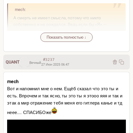
mech:
Так или иначе, а писалось то в самом начале
знакомства со Стёпой и я не совсем был прав.
А смерть не имеет смысла, потому что никто
собственно и не рождался. Ведь если бы «Я» —
родился как индивидуальность, то тогда можно было
Показать полностью ↓
бы задать вопрос по типу «почему Я, это Я? Почему Я
в этом теле родился? Почему Я родился в 1994?» и
т.д.
Оригинал
#3237
QUANT
Вечный
27 Июн 2025 06:47
Давно его не смотрел. Заипал)
mech
Вот и напомнил мне о нем. Ещёб сказал что это ты и
есть. Впрочем и так ясно, ты это ты я этооо яяя и так и
этак а мир отражение тебя меня его гитлера канье и тд
неее.... СПАСИБОже