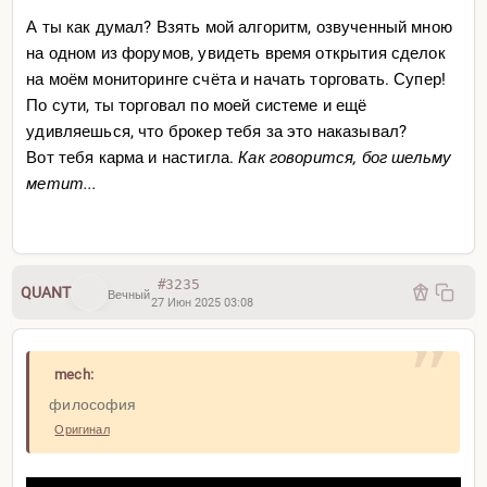
А ты как думал? Взять мой алгоритм, озвученный мною
на одном из форумов, увидеть время открытия сделок
Всем спасибо за внимание. Доброй ночи
на моём мониторинге счёта и начать торговать. Супер!
По сути, ты торговал по моей системе и ещё
удивляешься, что брокер тебя за это наказывал?
Вот тебя карма и настигла.
Как говорится, бог шельму
метит...
#3235
QUANT
Вечный
27 Июн 2025 03:08
mech:
философия
Оригинал