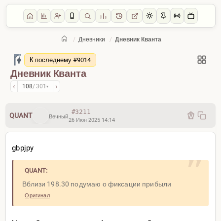
/
Дневники
/
Дневник Кванта
Главная
/
Дневники
К последнему #9014
Дневник Кванта
‹
›
108
/ 301
▾
#3211
QUANT
Вечный
26 Июн 2025 14:14
gbpjpy
QUANT:
Вблизи 198.30 подумаю о фиксации прибыли
Оригинал