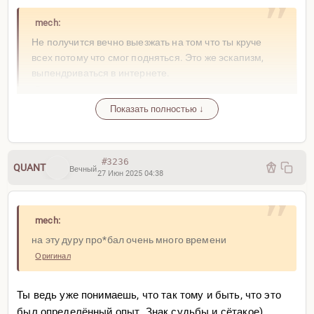
mech:
Не получится вечно выезжать на том что ты круче
всех потому что смог подняться. Это же эскапизм,
выпендриваться в интернете.
Оригинал
Показать полностью ↓
Ну да, че-то такое в этом есть
https://binguru.net/forums/
msg.php?id=20132
#3236
QUANT
Вечный
27 Июн 2025 04:38
Ну или как в детстве во дворе. Уже вечереет, всем
весело, вдруг один зашёл домой по зову и выходит со
здоровенной белой горбушкой, а на ней варенье или
mech:
ещё чё классненькое
на эту дуру про*бал очень много времени
Оригинал
Ты ведь уже понимаешь, что так тому и быть, что это
был определённый опыт. Знак судьбы и сётакое)