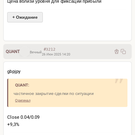
Цена вблизи уровня для фиксации прибыли
+ Ожидание
Далее жду Qi m1 сигнал на продажу и потом
рассматриваю частичное закрытие сделки по
#3212
ситуации, ибо уровень может пробиться с
QUANT
Вечный
26 Июн 2025 14:20
легкостью...
gbpjpy
QUANT:
частичное закрытие сделки по ситуации
Оригинал
Close 0.04/0.09
+9,3%