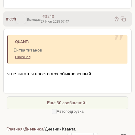
#3240
mech
Быкодав
27 Июн 2025 07:47
QUANT:
Битва титанов
Оригинал
я не титан. я просто лох обыкновенный
Доброе утро всем!
Ещё 30 сообщений ↓
От пьянки отошёл, фенибут даёт свои плоды,
спокойствие пришло +афобазол. Готов eбашить рынок!
Автоподгрузка
Главная
/
Дневники
/
Дневник Кванта