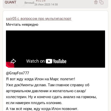
#3216
QUANT
Вечный
26 Июн 2025 14:58
sair05 с вопросом про мультипаспорт
Мечтать невредно
@GrayFox777
Я вот жду когда Илон на Марс полетит!
Уже докУменты делаю. Там главное справку об
артериальном давлении и желательно сахар/
холестерин. Ну и конечно сдать анализ на гормоны,
если намерен плодить колонию.
А так всё норм, жду когда Илон позвонит.