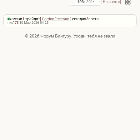
‹
›
108
/ 301
В конец »|
▾
хомяки
1
·
трейдят
[
GordonFreeman
]
·
сегодня
3
поста
пик
178
·
10 Мар 2026 04:25
© 2026 Форум Бингуру. Уходи, тебя не звали