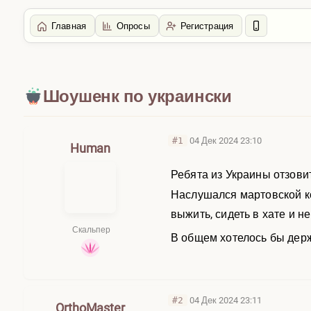
Главная
Опросы
Регистрация
Главная
/
Болталка
Шоушенк по украински
#1
04 Дек 2024 23:10
Human
Ребята из Украины отзовит
Наслушался мартовской к
выжить, сидеть в хате и н
Скальпер
В общем хотелось бы держ
#2
04 Дек 2024 23:11
OrthoMaster