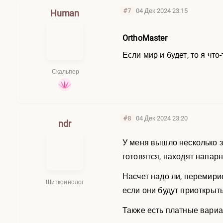
#7
04 Дек 2024 23:15
Human
OrthoMaster
Если мир и будет, то я чт
Скальпер
#8
04 Дек 2024 23:20
ndr
У меня вышло несколько 
готовятся, находят напар
Насчет надо ли, перемири
Шиткоинолог
если они будут приоткрыт
Также есть платные вариа