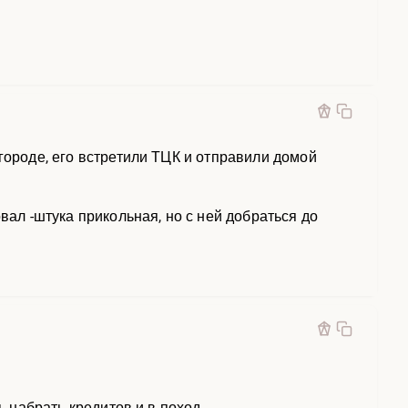
городе, его встретили ТЦК и отправили домой
вал -штука прикольная, но с ней добраться до
ь набрать кредитов и в поход