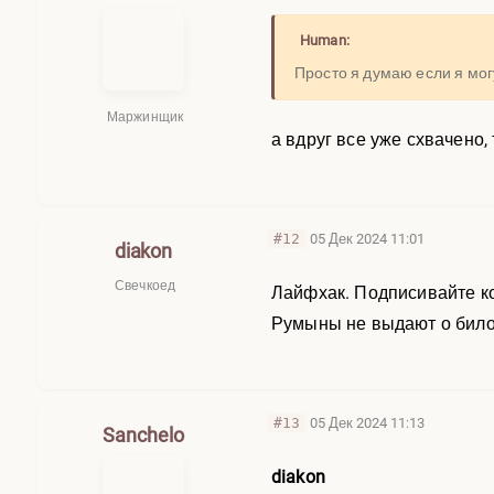
Human:
Просто я думаю если я могу
Маржинщик
а вдруг все уже схвачено,
#12
05 Дек 2024 11:01
diakon
Свечкоед
Лайфхак. Подписивайте ко
Румыны не выдают о билор
#13
05 Дек 2024 11:13
Sanchelo
diakon