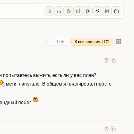
‹
›
1
/ 6
К последнему #171
▾
и попытаетесь выжить, есть ли у вас план?
) меня напугало. В общем я планировал просто
мандный побег