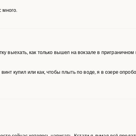
с много.
тку выехать, как только вышел на вокзале в приграничном 
инт купил или как, чтобы плыть по воде, я в озере опробо
росто сейчас хотелось написать. Кстати я думал всё продат