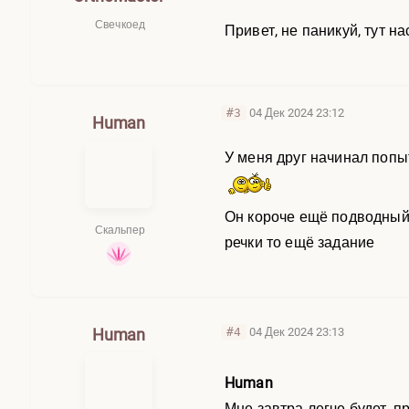
Свечкоед
Привет, не паникуй, тут на
#3
04 Дек 2024 23:12
Human
У меня друг начинал попы
Он короче ещё подводный в
Скальпер
речки то ещё задание
Human
#4
04 Дек 2024 23:13
Human
Мне завтра легче будет, п