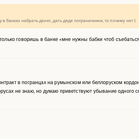
 в банках набрать денег, дать дяде пограничники, то почему нет )
 только говоришь в банке «мне нужны бабки чтоб cъебaтьcя
нтракт в погранцах на румынском или беллоруском кордоне
усах не знаю, но думаю приветствуют убывание одного сол