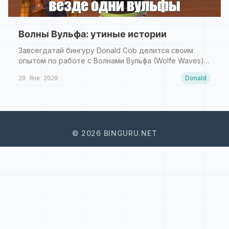
Волны Вульфа: утиные истории
Завсегдатай бингуру Donald Cob делится своим
опытом по работе с Волнами Вульфа (Wolfe Waves):
волновой методикой, разработанной в середине
Donald
20 Янв 2020
90х...
© 2026 BINGURU.NET