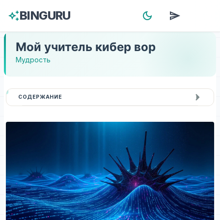
BINGURU
auto_awesome
dark_mode
send
menu
Мой учитель кибер вор
Мудрость
СОДЕРЖАНИЕ