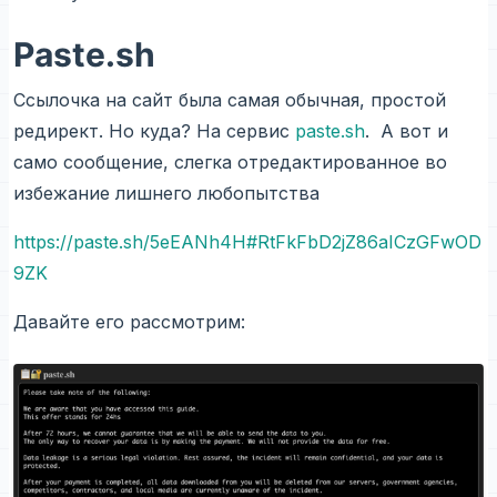
Paste.sh
Ссылочка на сайт была самая обычная, простой
редирект. Но куда? На сервис
paste.sh
. А вот и
само сообщение, слегка отредактированное во
избежание лишнего любопытства
https://paste.sh/5eEANh4H#RtFkFbD2jZ86aICzGFwOD
9ZK
Давайте его рассмотрим: