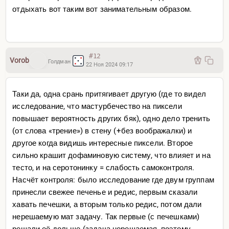
отдыхать вот таким вот занимательным образом.
#12
Vorob
Голдман
22 Ноя 2024 09:17
Таки да, одна срань притягивает другую (где то видел
исследование, что мастурбечество на пиксели
повышает вероятность других бяк), одно дело тренить
(от слова «трение») в стену (+без воображалки) и
другое когда видишь интересные пиксели. Второе
сильно крашит дофаминовую систему, что влияет и на
тесто, и на серотонинку = слабость самоконтроля.
Насчёт контроля: было исследование где двум группам
принесли свежее печенье и редис, первым сказали
хавать печешки, а вторым только редис, потом дали
нерешаемую мат задачу. Так первые (с печешками)
решали её дольше (задача нерешаемая, поэтому