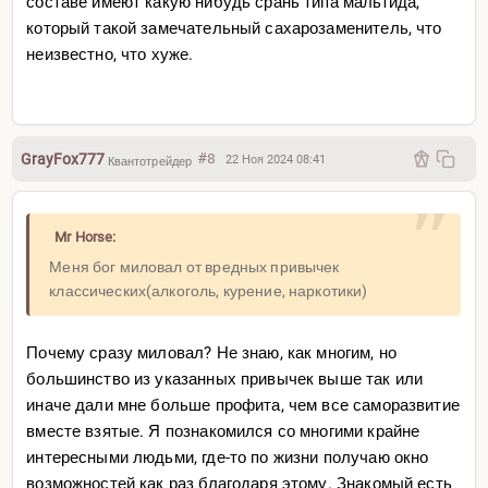
составе имеют какую нибудь срань типа мальтида,
который такой замечательный сахарозаменитель, что
неизвестно, что хуже.
GrayFox777
#8
22 Ноя 2024 08:41
Квантотрейдер
Mr Horse:
Меня бог миловал от вредных привычек
классических(алкоголь, курение, наркотики)
Почему сразу миловал? Не знаю, как многим, но
большинство из указанных привычек выше так или
иначе дали мне больше профита, чем все саморазвитие
вместе взятые. Я познакомился со многими крайне
интересными людьми, где-то по жизни получаю окно
возможностей как раз благодаря этому. Знакомый есть