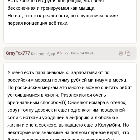
Есть конечно и другая концепция, мол воля
бесконечная и тренируемая как мышца.
Но вот, что то к реальности, по ощущениям ближе
первая концепция всё таки.
GrayFox777
#6
22 Ноя 2024 08:24
Квантотрейдер
У меня есть пара знакомых. Зарабатывают по
российским меркам по ляму рублей минимум в месяц.
По российским меркам это много и можно считать ребят
устоявшимися в жизни. Развлекаются очень
оригинальным способом))) Снимают номера в отелях,
зовут толпу девочек и еще подгоняют им поваренной
соли с нотками уходящей в эйфорию и любовью к
жизни и снега свежего, выпавшего еще в Колумбии. Но
некоторые мои знакомые на полном серьезе верят, что
богатые люди медитируют и ведут праведный и