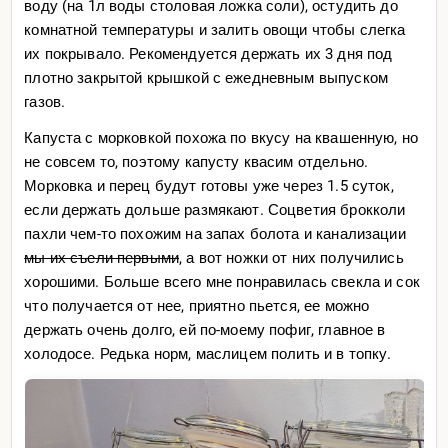
воду (на 1л воды столовая ложка соли), остудить до
комнатной температуры и залить овощи чтобы слегка
их покрывало. Рекомендуется держать их 3 дня под
плотно закрытой крышкой с ежедневным выпуском
газов.
Капуста с морковкой похожа по вкусу на квашенную, но
не совсем то, поэтому капусту квасим отдельно.
Морковка и перец будут готовы уже через 1.5 суток,
если держать дольше размякают. Соцветия брокколи
пахли чем-то похожим на запах болота и канализации
мы их съели первыми
, а вот ножки от них получились
хорошими. Больше всего мне понравилась свекла и сок
что получается от нее, приятно пьется, ее можно
держать очень долго, ей по-моему пофиг, главное в
холодосе. Редька норм, маслицем полить и в топку.