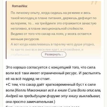
Romashka:
По личному опыту, когда сидишь на режиме и весь
такой молодец в плане питания, держишь дефицит по
калориям, то... на трейдинге это отражается зачастую
негативно, в плане эмоциональной стойкости.
Видимо от того что сахар на лоях, у мозга остается
меньше ресурсов.
А вот когда наваливаешь в тарелку чего душе угодно,
то как-то оно все веселее идет, и спокойнее, и
стабильнее.
Развернуть ↓
Это хорошо согласуется с концепцией того, что сила
воли всё таки имеет ограниченный ресурс. И распылять
её на всё подряд не стоит.
+С тем, что сахар даёт кратковременный буст к силе
воли.(
Келли Макгоникал всё в книге Сила Воли описала,
Андрей на предыдущем форуме эту книгу выкладывал,
она просто замечательная.
)