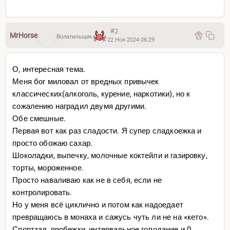
#2
MrHorse
Волатильщик
22 Ноя 2024 06:29
О, интересная тема.
Меня бог миловал от вредных привычек
классических(алкоголь, курение, наркотики), но к
сожалению наградил двумя другими.
Обе смешные.
Первая вот как раз сладости. Я супер сладкоежка и
просто обожаю сахар.
Шоколадки, выпечку, молочные коктейли и газировку,
торты, мороженное.
Просто наваливаю как не в себя, если не
контролировать.
Но у меня всё циклично и потом как надоедает
превращаюсь в монаха и сажусь чуть ли не на «кето».
Спортзал, пробежки, интервальное голодание и 0