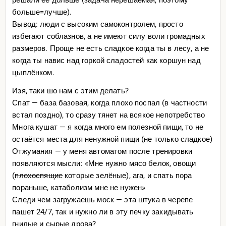
больше=лучше).
Вывод: люди с высоким самоконтролем, просто
избегают соблазнов, а не имеют силу воли громадных
размеров. Проще не есть сладкое когда ты в лесу, а не
когда ты навис над горкой сладостей как коршун над
цыплёнком.
Изя, таки шо нам с этим делать?
Спат — база базовая, когда плохо поспал (в частности
встал поздно), то сразу тянет на всякое непотребство
Многа кушат — я когда много ем полезной пищи, то не
остаётся места для ненужной пищи (не только сладкое)
Отжумания — у меня автоматом после тренировки
появляются мысли: «Мне нужно мясо белок, овощи
(
плохоспящие
которые зелёные), ага, и спать пора
пораньше, катаболизм мне не нужен»
Следи чем загружаешь моск — эта штука в черепе
пашет 24/7, так и нужно ли в эту печку закидывать
гнилые и сырые дрова?