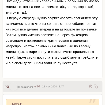
Вот и единственный «правильный» и логичный по моему
мнению ответ на все зависимости(курение, порнохаб,
тикток и тд.).
В первую очередь нужно зафиксировать сознанием эту
зависимость и то что ты хочешь от нее избавиться так,
как мозг все делает вперед и на автомате по привычке.
Затем нужно именно постепенно через фиксацию
сознанием и применение критического мышления
«перепрошивать» привычки на полезные по твоему
мнению(т.к. в мире по сути своей ничего правильного
нету). Также стоит поступать и с ошибками в трейдинге
и в любом деле. Силы воли не существует.
ndr
#16
23 Ноя 2024 19:17
Шиткоинолог
Aswell: