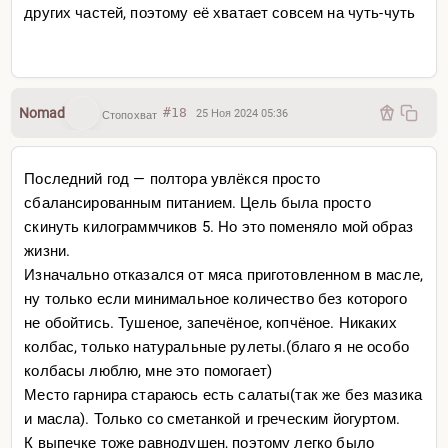
других частей, поэтому её хватает совсем на чуть-чуть
Nomad
#18
25 Ноя 2024 05:36
Стопохват
Последний год — полтора увлёкся просто
сбалансированным питанием. Цель была просто
скинуть килограммчиков 5. Но это поменяло мой образ
жизни.
Изначально отказался от мяса приготовленном в масле,
ну только если минимальное количество без которого
не обойтись. Тушеное, запечёное, копчёное. Никаких
колбас, только натуральные рулеты.(благо я не особо
колбасы люблю, мне это помогает)
Место гарнира стараюсь есть салаты(так же без мазика
и масла). Только со сметанкой и греческим йогуртом.
К выпечке тоже равнодушен, поэтому легко было