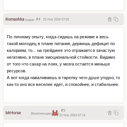
Romashka
#4
22 Ноя 2024 07:02
Хомяк
По личному опыту, когда сидишь на режиме и весь
такой молодец в плане питания, держишь дефицит по
калориям, то... на трейдинге это отражается зачастую
негативно, в плане эмоциональной стойкости. Видимо
от того что сахар на лоях, у мозга остается меньше
ресурсов.
А вот когда наваливаешь в тарелку чего душе угодно, то
как-то оно все веселее идет, и спокойнее, и стабильнее.
#5
MrHorse
Волатильщик
22 Ноя 2024 07:16