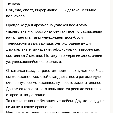
пашет 24/7, так и нужно ли в эту печку закидывать
Эт база.
гнилые и сырые дрова?
Сон, еда, спорт, информационный детокс. Меньше
порнохаба.
Правда когда я чрезмерно увлёкся всем этим
«правильным», просто как сектант всё по расписанию
начал делать, тайм менеджмент доси-боси,
тренажёрный зал, зарядка, бег, холодные души,
дыхательные гимнастики, аффирмации, выгорел как
скотина за 2 месяца. Потому что меры не знаю, очень
уж увлекающийся человечек я.
Откатился назад с грохотом прям плюхнулся и сейчас
ем мороженое «золотой стандарт», всем рекомендую
очень вкусное мороженное, ну просто замечательное.
Да там сахар, а от него повышается риск деменции в
старости, но да ладно.
Так же конечно же беконистые лейсы. Другие не идут с
ними не в какое сравнение.
Неплохую конкуренцию составляют им чесночные