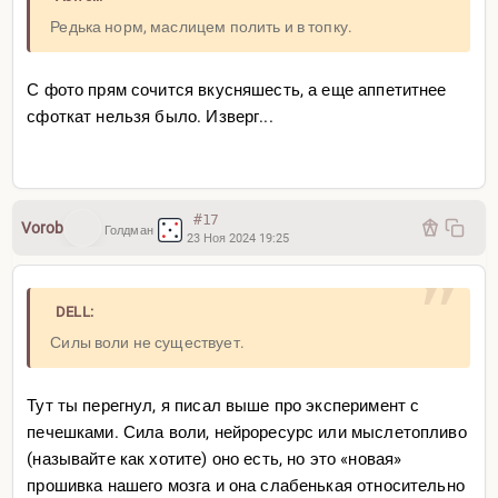
Редька норм, маслицем полить и в топку.
С фото прям сочится вкусняшесть, а еще аппетитнее
сфоткат нельзя было. Изверг...
#17
Vorob
Голдман
23 Ноя 2024 19:25
DELL:
Силы воли не существует.
Тут ты перегнул, я писал выше про эксперимент с
печешками. Сила воли, нейроресурс или мыслетопливо
(называйте как хотите) оно есть, но это «новая»
прошивка нашего мозга и она слабенькая относительно