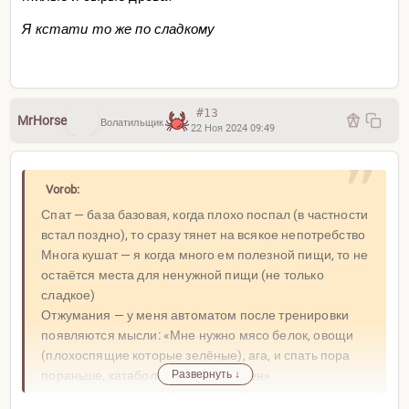
Я кстати то же по сладкому
#13
MrHorse
Волатильщик
22 Ноя 2024 09:49
Vorob:
Спат — база базовая, когда плохо поспал (в частности
встал поздно), то сразу тянет на всякое непотребство
Многа кушат — я когда много ем полезной пищи, то не
остаётся места для ненужной пищи (не только
сладкое)
Отжумания — у меня автоматом после тренировки
появляются мысли: «Мне нужно мясо белок, овощи
(плохоспящие которые зелёные), ага, и спать пора
пораньше, катаболизм мне не нужен»
Развернуть ↓
Следи чем загружаешь моск — эта штука в черепе