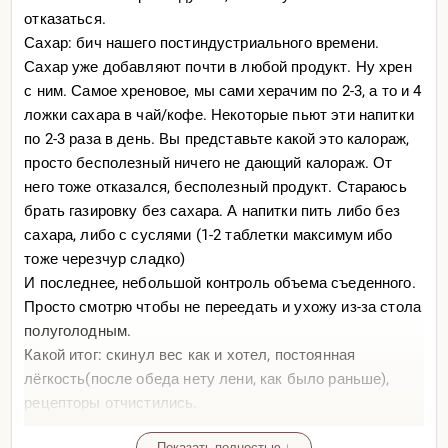
отказаться.
Сахар: бич нашего постиндустриального времени.
Сахар уже добавляют почти в любой продукт. Ну хрен
с ним. Самое хреновое, мы сами херачим по 2-3, а то и 4
ложки сахара в чай/кофе. Некоторые пьют эти напитки
по 2-3 раза в день. Вы представьте какой это калораж,
просто бесполезный ничего не дающий калораж. От
него тоже отказался, бесполезный продукт. Стараюсь
брать газировку без сахара. А напитки пить либо без
сахара, либо с суслями (1-2 таблетки максимум ибо
тоже черезчур сладко)
И последнее, небольшой контроль объема съеденного.
Просто смотрю чтобы не переедать и ухожу из-за стола
полуголодным.
Какой итог: скинул вес как и хотел, постоянная
лёгкость(после обеда нету лени, как было раньше),
рецепторы отчистились.
Нет, конечно я могу закинуться и чипсиками и десертом
Показать полностью ↓