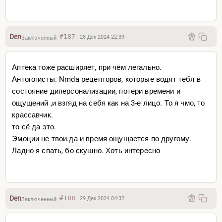
Den
#187
28 Дек 2024 22:39
Заключенный
Аптека тоже расширяет, при чём легально.
Антогогисты. Nmda рецепторов, которые водят тебя в
состояние диперсонализации, потери времени и
ощущений ,и взгяд на себя как на 3-е лицо. То я чмо, то
крассавчик.
то сё да это.
Эмоции не твои.да и время ощущается по другому.
Ладно я спать, бо скушно. Хоть интересно
Den
#188
29 Дек 2024 04:32
Заключенный