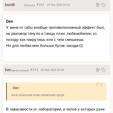
bandit
#192
03 Янв 2025 03:25
Лосенок
Den
У меня от габы вообще противоположный эффект был,
на разговор тянуло и танцы плюс любвиобилие, хз
походу как накрутишь или с чем смешаешь
Но для любви мне больше бутик заходит))
Den
#193
03 Янв 2025 03:30
Заключенный
Den:
она опаснее классических штук.
В зависимости от лаборатории, и челов у которых руки