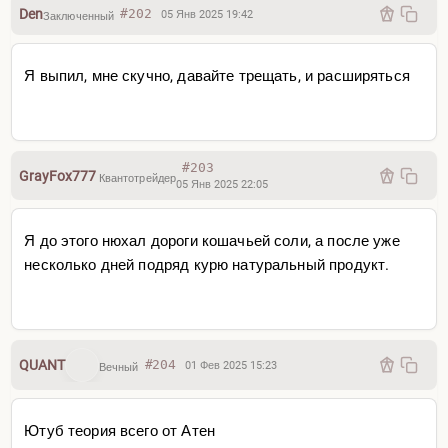
Den
#202
05 Янв 2025 19:42
Заключенный
Я выпил, мне скучно, давайте трещать, и расширяться
#203
GrayFox777
Квантотрейдер
05 Янв 2025 22:05
Я до этого нюхал дороги кошачьей соли, а после уже
несколько дней подряд курю натуральный продукт.
QUANT
#204
01 Фев 2025 15:23
Вечный
Ютуб теория всего от Атен