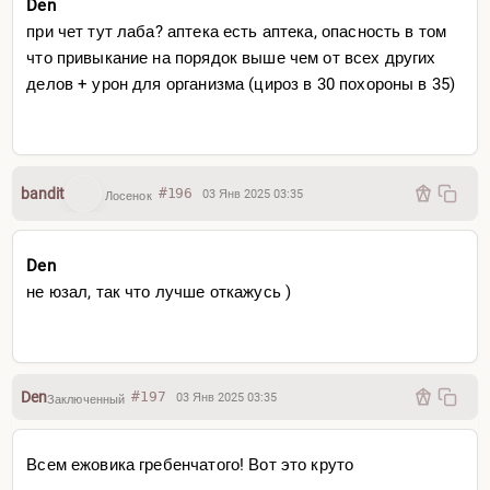
Den
при чет тут лаба? аптека есть аптека, опасность в том
что привыкание на порядок выше чем от всех других
делов + урон для организма (цироз в 30 похороны в 35)
bandit
#196
03 Янв 2025 03:35
Лосенок
Den
не юзал, так что лучше откажусь )
Den
#197
03 Янв 2025 03:35
Заключенный
Всем ежовика гребенчатого! Вот это круто