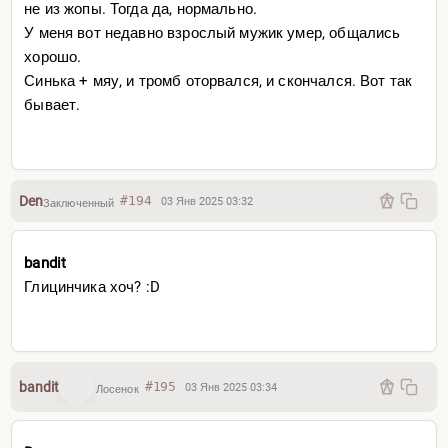
не из жопы. Тогда да, нормально.
У меня вот недавно взрослый мужик умер, общались
хорошо.
Синька + мяу, и тромб оторвался, и скончался. Вот так
бывает.
Den
#194
03 Янв 2025 03:32
Заключенный
bandit
Глицинчика хоч? :D
bandit
#195
03 Янв 2025 03:34
Лосенок