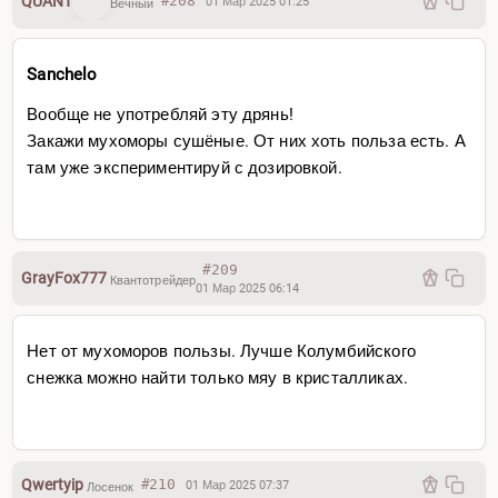
QUANT
#208
01 Мар 2025 01:25
Вечный
Sanchelo
Вообще не употребляй эту дрянь!
Закажи мухоморы сушёные. От них хоть польза есть. А
там уже экспериментируй с дозировкой.
#209
GrayFox777
Квантотрейдер
01 Мар 2025 06:14
Нет от мухоморов пользы. Лучше Колумбийского
снежка можно найти только мяу в кристалликах.
Qwertyip
#210
01 Мар 2025 07:37
Лосенок