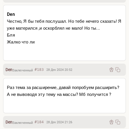
Den
Честно, Я бы тебя послушал. Но тебе нечего сказать! Я
уже матерился ,и оскорблял не мало! Но ты...
Бля
Жалко что ли
Den
#183
28 Дек 2024 20:52
Заключенный
Раз тема за расширение, давай попробуем расширить?
А не вывоводя эту тему на массы? Мб получится ?
Den
#184
28 Дек 2024 21:26
Заключенный