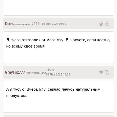
Den
#200
03 Янв 2025 03:39
Заключенный
Я вчера отказался от море мяу, Я в охуете, если честно,
но всему своё время
#201
GrayFox777
Квантотрейдер
03 Янв 2025 14:23
А я тусую. Вчера мяу, сейчас лечусь натуральным
продуктом.