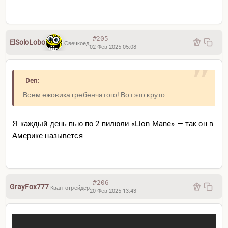
#205
ElSoloLobo
Свечкоед
02 Фев 2025 05:08
Den:
Всем ежовика гребенчатого! Вот это круто
Я каждый день пью по 2 пилюли «Lion Mane» — так он в
Америке назывется
#206
GrayFox777
Квантотрейдер
20 Фев 2025 13:43