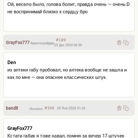
Ой, весело было, голова болит, правда очень — очень:D
не воспринимай близко к сердцу бро
#189
GrayFox777
Квантотрейдер
29 Дек 2024 06:59
Den
из аптеки габу пробовал, но аптека вообще не зашла и
как по мне — она опаснее классических штук.
bandit
#190
03 Янв 2025 01:25
Лосенок
GrayFox777
Кстати габик я тоже хавал, помню за вечер 17 штучек