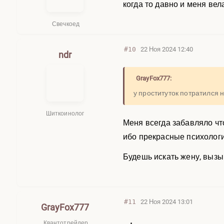
когда то давно и меня вел
Свечкоед
#10
22 Ноя 2024 12:40
ndr
GrayFox777:
у проституток потратился 
Шиткоинолог
Меня всегда забавляло чт
ибо прекрасные психолог
Будешь искать жену, вызы
#11
22 Ноя 2024 13:01
GrayFox777
Квантотрейдер