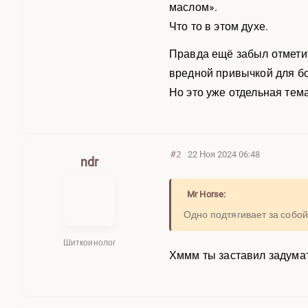
маслом».
Что то в этом духе.
Правда ещё забыл отметить
вредной привычкой для б
Но это уже отдельная тема
#2
22 Ноя 2024 06:48
ndr
Mr Horse:
Одно подтягивает за собо
Шиткоинолог
Хммм ты заставил задумат