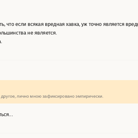
, что если всякая вредная хавка, уж точно является вредн
ольшинства не является.
.
й другое, лично мною зафиксировано эмпирически.
ься...