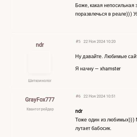
Боже, какая непосильная з
поразвлечься в реале))) У
#5
22 Ноя 2024 10:20
ndr
Ну давайте. Любимые сай
Я начну — xhamster
Шиткоинолог
#6
22 Ноя 2024 10:51
GrayFox777
Квантотрейдер
ndr
Тоже один из любимых))) 
лутает бабосик.