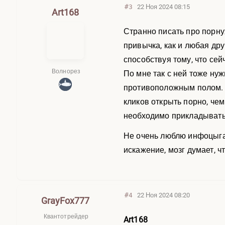
#3
22 Ноя 2024 08:15
Art168
Странно писать про порну
привычка, как и любая др
способствуя тому, что се
Волнорез
По мне так с ней тоже ну
противоположным полом. Е
кликов открыть порно, че
необходимо прикладывать 
Не очень люблю инфоцыган
искажение, мозг думает, 
#4
22 Ноя 2024 08:20
GrayFox777
Квантотрейдер
Art168