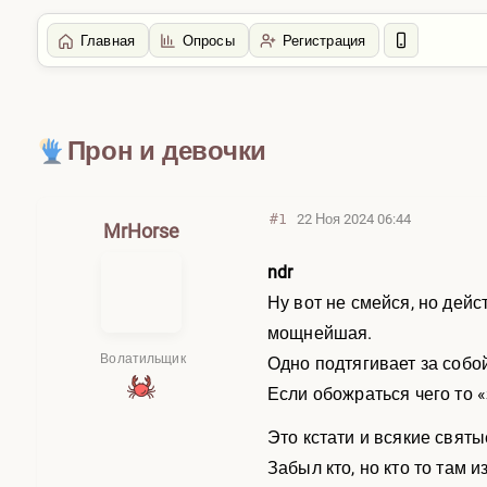
Главная
Опросы
Регистрация
Главная
/
Жизнь
Прон и девочки
#1
22 Ноя 2024 06:44
MrHorse
ndr
Ну вот не смейся, но дей
мощнейшая.
Волатильщик
Одно подтягивает за собо
Если обожраться чего то 
Это кстати и всякие святы
Забыл кто, но кто то там 