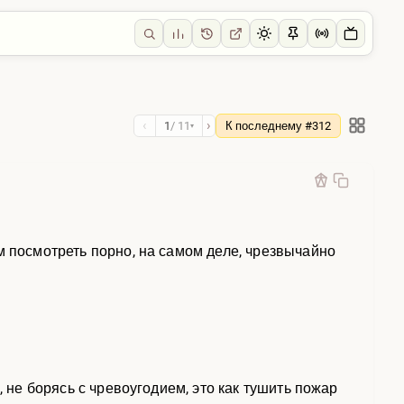
‹
›
1
/ 11
К последнему #312
▾
м посмотреть порно, на самом деле, чрезвычайно
, не борясь с чревоугодием, это как тушить пожар