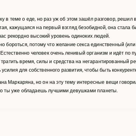
ху в теме о еде, но раз уж об этом зашёл разговор, решил
угая, кажущаяся на первый взгляд безобидной, она стала
йчас рекордно высокий уровень одиноких людей.
жно бороться, потому что желание секса единственный (или
стественно человек очень ленивый организм и идёт по п
м тратить время, силы и средства на негарантированный ре
усилия для собственного развития, чтобы быть конкурент
а Маркаряна, но он на эту тему интересные вещи говорил
что ты уже обладаешь лучшими девушками планеты.