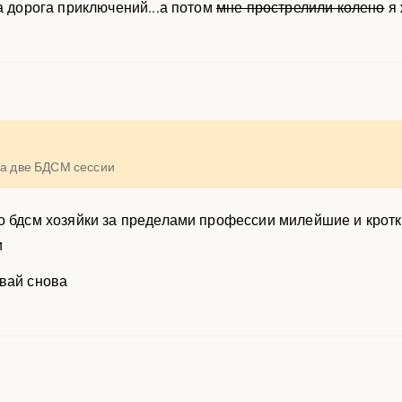
а дорога приключений...а потом
мне прострелили колено
я 
на две БДСМ сессии
о бдсм хозяйки за пределами профессии милейшие и кротк
и
вай снова