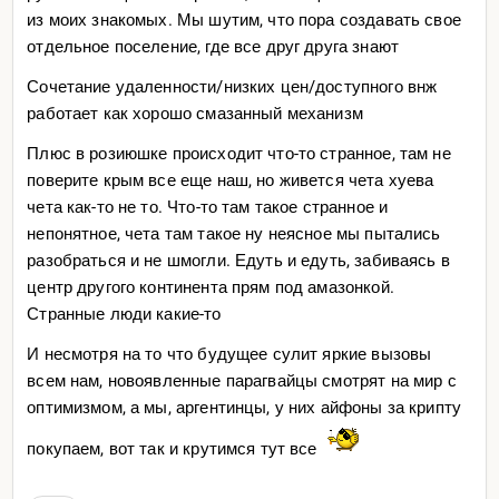
из моих знакомых. Мы шутим, что пора создавать свое
отдельное поселение, где все друг друга знают
Сочетание удаленности/низких цен/доступного внж
работает как хорошо смазанный механизм
Плюс в розиюшке происходит что-то странное, там не
поверите крым все еще наш, но живется чета хуева
чета как-то не то. Что-то там такое странное и
непонятное, чета там такое ну неясное мы пытались
разобраться и не шмогли. Едуть и едуть, забиваясь в
центр другого континента прям под амазонкой.
Странные люди какие-то
И несмотря на то что будущее сулит яркие вызовы
всем нам, новоявленные парагвайцы смотрят на мир с
оптимизмом, а мы, аргентинцы, у них айфоны за крипту
покупаем, вот так и крутимся тут все