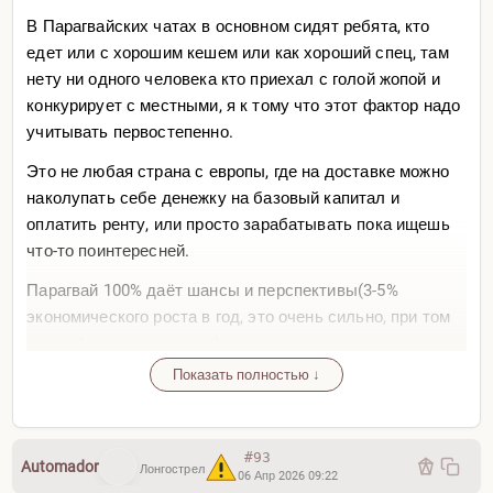
В Парагвайских чатах в основном сидят ребята, кто
едет или с хорошим кешем или как хороший спец, там
нету ни одного человека кто приехал с голой жопой и
конкурирует с местными, я к тому что этот фактор надо
учитывать первостепенно.
Это не любая страна с европы, где на доставке можно
наколупать себе денежку на базовый капитал и
оплатить ренту, или просто зарабатывать пока ищешь
что-то поинтересней.
Парагвай 100% даёт шансы и перспективы(3-5%
экономического роста в год, это очень сильно, при том
что инфляции почти нет), но эта страна, именно в плане
работы с 0, совсем не простая, она сложней Европы
Показать полностью ↓
(хотя внж дают легко, документы + 500 дол), но туда
надо ехать и понимать заранее откуда деньги на жизнь
будут. Или откуда ты их будешь добывать спустя
#93
Automador
Лонгострел
некоторое время.
06 Апр 2026 09:22