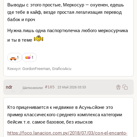
Выводы с этого простые, Меркосур — охуенен, едешь
где тебе в кайф, везде простая легализация перевод
бабок и проч
Нужна лишь одна паспортюлечка любого меркосурчика
и ты в теме
1
1
Кекнул: GordonFreeman, GraficoAcu
ndr
#105
23 Май 2026 03:53
Шиткоинолог
Кто приценивается к недвижке в Асуньсйоне это
пример классического среднего комплекса категории
бейсик т.е. самое базовое, без изысков
https://foco.lanacion.com.p
y/2018/07/03/con-el-encanto-