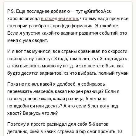
Я это не к тому что уговариваю или отговариваю, я
P.S. Еще последнее добавлю — тут @GraficoAcu
уверен у тебя все заепись будет, просто пишу здесь
хорошо описал
в соседней ветке
, что ему надо прям все
что если кто прочитает, чтобы не списывали Парагвай
сценарии разобрать, проф деформация. Я такой же.
со счетов. Это не лучшая страна
для паспорта
, но как
Если я упустил какой-то вариант развития событий, это
перевалочный пункт или стартовая точка вполне себе.
меня с ума сводит.
И я вот так мучился, все страны сравнивал по скорости
паспорта, ну типа тут 3 года, там 5 лет, тут 3 года ждать
а там выезжать можно ну и т.д. и это пестетс был, как
будто десятки вариантов, хз что выбрать, полный туман
Пока не понял, какой я долбоеб, я собираюсь
переезжать
навсегда
, какая нахрен разница? Если я
навсегда переезжаю, какая разница, 5 лет мне
понадобится или десять? А что если 5 лет коту под
хвост? Вернусь что ли?
Поэтому я просто раскидал для себя 5-6 веток
детально, окей в каких странах я бф смог прожить 10