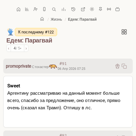
/
Жизнь
/
Едем: Парагвай
Главная
/
Жизнь
К последнему #122
Едем: Парагвай
‹
›
4
/ 5
▾
#91
promoprivate
Стохастер
06 Апр 2026 07:25
Sweet
Аргентину рассматриваю на данный момент больше
всего, спасибо за предложение, оно отличное, прямо
очень (сказал как Трамп). Отпишу в лс.
#92