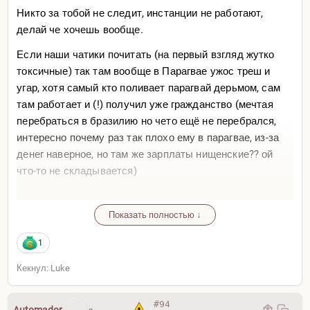
Еще проще — вот может не оказаться этого «пойти и
Никто за тобой не следит, инстанции не работают,
поработать на любой работе» если случилась жопа.
делай че хочешь вообще.
При этом, приехать как спец, или с кешем, и пойти на
Если наши чатики почитать (на первый взгляд жутко
любую работу, что бы подтянуть язык/стать ближе к
токсичные) так там вообще в Парагвае ужос треш и
культуре и местным — совсем другое.
угар, хотя самый кто поливает парагвай дерьмом, сам
Со всем уважением ко всем Форумчанам, Более не
там работает и (!) получил уже гражданство (мечтая
пишу.
перебраться в бразилию но чето ещё не перебрался,
интересно почему раз так плохо ему в парагвае, из-за
денег наверное, но там же зарплаты нищенские?? ой
что-то не складывается)
А я вот смотрел другие интервью где ребята (не
наши) живут в Парагвае, летают на Цессне и учатся на
Показать полностью ↓
пилотов ибо топливо дешевле, а еще скинулись вместе
1
и купили мелкий самолет чтобы катать местных
экспатов и счастливы до усрачки
Кекнул: Luke
В стране где самая епанистическая корупция среди
всего латама ты там по сути можешь делать все что
#94
Automador