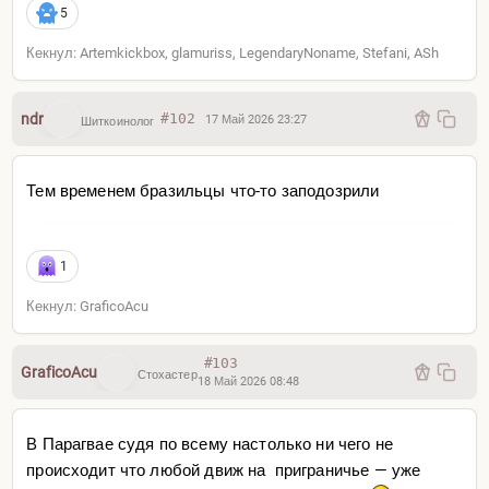
5
Кекнул: Artemkickbox, glamuriss, LegendaryNoname, Stefani, ASh
ndr
#102
17 Май 2026 23:27
Шиткоинолог
Тем временем бразильцы что-то заподозрили
1
Кекнул: GraficoAcu
#103
GraficoAcu
Стохастер
18 Май 2026 08:48
В Парагвае судя по всему настолько ни чего не
происходит что любой движ на приграничье — уже