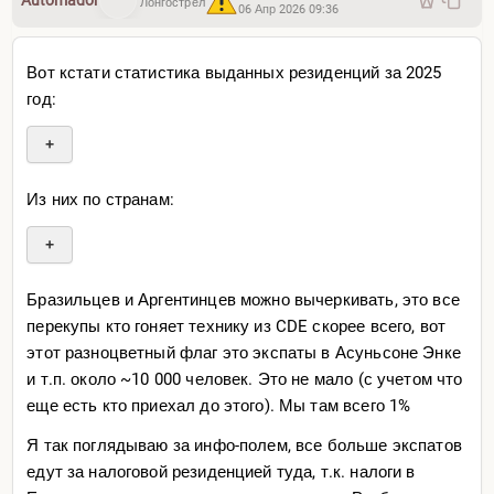
Лонгострел
06 Апр 2026 09:36
хочешь вообще, так что вариантов поднять с нуля там
намного выше, если ты реально хочешь с нуля, а не
подсосаться к гос. бюджету
Вот кстати статистика выданных резиденций за 2025
год:
Я к чему это все — сам вопрос выбора страны он очень
сложный, очень личный, ты же сам понимаешь, все
+
может пойти вообще не так
Из них по странам:
Когда я впервые перебрался в Таиланд, у ребят по
соседству была камера которой они не пользовались,
+
ну я и попросил её чисто по фану поснимать кикбоксинг
как мы занимаемся. Эти видосы потом разлетелись по
Бразильцев и Аргентинцев можно вычеркивать, это все
чатам и в итоге меня позвали поснимать пару свадеб и
перекупы кто гоняет технику из CDE скорее всего, вот
так я стал видеографом и чуть ли не каждый день по
этот разноцветный флаг это экспаты в Асуньсоне Энке
200-300 баксов заколачивал (в те то времена).
и т.п. около ~10 000 человек. Это не мало (с учетом что
Никогда в жизни бы не подумал что буду свадьбы
еще есть кто приехал до этого). Мы там всего 1%
снимать, у меня сценария такого в голове не было
Я так поглядываю за инфо-полем, все больше экспатов
даже.
едут за налоговой резиденцией туда, т.к. налоги в
Я тоже не считаю Парагвай волшебным местом, но