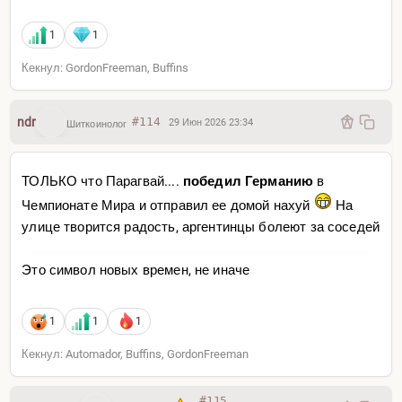
1
1
Кекнул: GordonFreeman, Buffins
ndr
#114
29 Июн 2026 23:34
Шиткоинолог
ТОЛЬКО что Парагвай....
победил Германию
в
Чемпионате Мира и отправил ее домой нахуй
На
улице творится радость, аргентинцы болеют за соседей
Это символ новых времен, не иначе
1
1
1
Кекнул: Automador, Buffins, GordonFreeman
#115