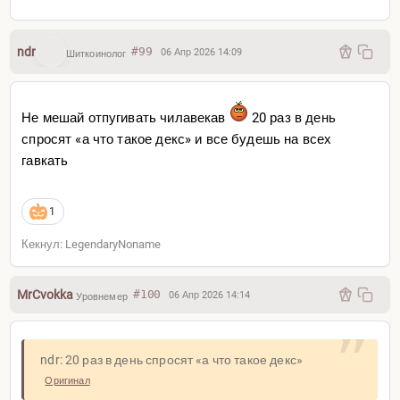
ndr
#99
06 Апр 2026 14:09
Шиткоинолог
Не мешай отпугивать чилавекав
20 раз в день
спросят «а что такое декс» и все будешь на всех
гавкать
1
Кекнул: LegendaryNoname
MrCvokka
#100
06 Апр 2026 14:14
Уровнемер
ndr: 20 раз в день спросят «а что такое декс»
Оригинал