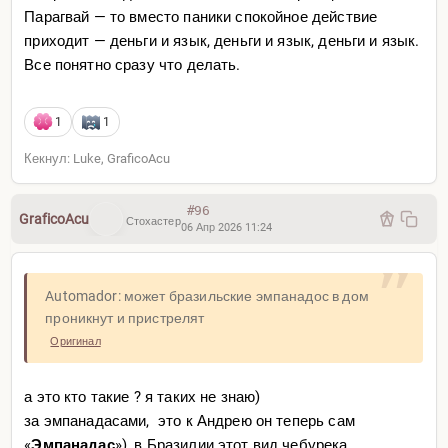
Парагвай — то вместо паники спокойное действие
приходит — деньги и язык, деньги и язык, деньги и язык.
Все понятно сразу что делать.
1
1
Кекнул: Luke, GraficoAcu
#96
GraficoAcu
Стохастер
06 Апр 2026 11:24
Automador: может бразильские эмпанадос в дом
проникнут и пристрелят
Оригинал
а это кто такие ? я таких не знаю)
за эмпанадасами, это к Андрею он теперь сам
«
Эмпанадас
»), в Бразилии этот вид чебурека