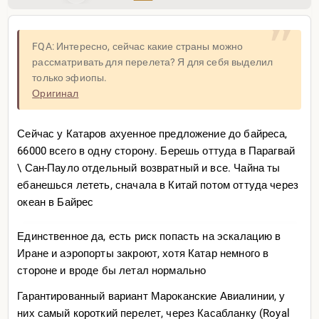
Отсюда
Выходит, что богатство и благополучие не
FQA: Интересно, сейчас какие страны можно
гарантируют счастья на уровне общества
рассматривать для перелета? Я для себя выделил
только эфиопы.
Оригинал
Конечно нет лол
Другие графички можно тут
https://www.gallup.com/anal
Сейчас у Катаров ахуенное предложение до байреса,
ytics/349280/gallup-global-e
motions-report.aspx
66000 всего в одну сторону. Берешь оттуда в Парагвай
\ Сан-Пауло отдельный возвратный и все. Чайна ты
ебанешься лететь, сначала в Китай потом оттуда через
океан в Байрес
Единственное да, есть риск попасть на эскалацию в
Иране и аэропорты закроют, хотя Катар немного в
стороне и вроде бы летал нормально
Гарантированный вариант Мароканские Авиалинии, у
них самый короткий перелет, через Касабланку (Royal