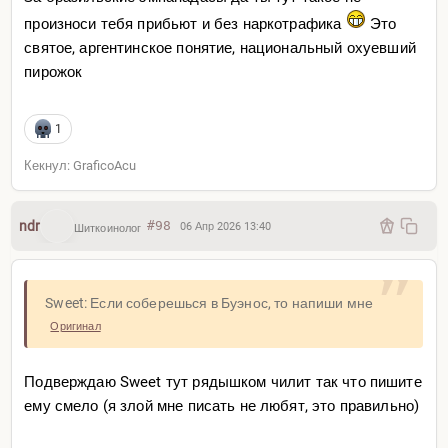
произноси тебя прибьют и без наркотрафика
Это
святое, аргентинское понятие, национальный охуевший
пирожок
1
Кекнул: GraficoAcu
ndr
#98
06 Апр 2026 13:40
Шиткоинолог
Sweet: Если соберешься в Буэнос, то напиши мне
Оригинал
Подверждаю Sweet тут рядышком чилит так что пишите
ему смело (я злой мне писать не любят, это правильно)