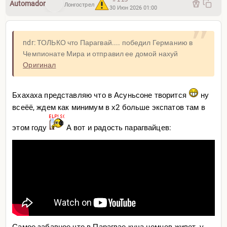
Automador
Лонгострел
30 Июн 2026 01:00
ndr: ТОЛЬКО что Парагвай.... победил Германию в
Чемпионате Мира и отправил ее домой нахуй
Оригинал
Бхахаха представляю что в Асуньсоне творится
ну
всеёё, ждем как минимум в х2 больше экспатов там в
этом году
А вот и радость парагвайцев:
Самое забавное что в Парагвае куча немцев живет, у