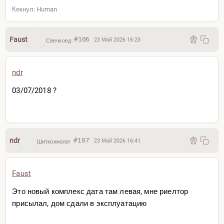
· quincho;
Кекнул: Human
· солярий;
· генератор;
Faust
#106
· закрытая система видеонаблюдения;
23 Май 2026 16:23
Свечкоед
· два лифта.
ndr
💰 Стоимость:
· квартиры с 1 спальней — от $69 635;
03/07/2018 ?
· с 2 спальнями — от $98 942.
Название Villa Frieda выбрано не случайно — именно
так назывался первый жилой проект, реализованный
в Barrio Jara ещё в начале XX века. Таким образом
ndr
#107
23 Май 2026 16:41
Шиткоинолог
застройщик решил подчеркнуть связь нового проекта
с историей района.
Faust
Это новый комплекс дата там левая, мне риелтор
присылал, дом сдали в эксплуатацию