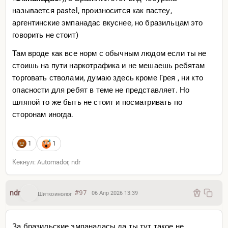
называется pastel, произносится как пастеу,
аргентинские эмпанадас вкуснее, но бразильцам это
говорить не стоит)
Там вроде как все норм с обычным людом если ты не
стоишь на пути наркотрафика и не мешаешь ребятам
торговать стволами, думаю здесь кроме Грея , ни кто
опасности для ребят в теме не представляет. Но
шляпой то же быть не стоит и посматривать по
сторонам иногда.
1
1
Кекнул: Automador, ndr
ndr
#97
06 Апр 2026 13:39
Шиткоинолог
За бразильские эмпанадасы да ты тут такое не