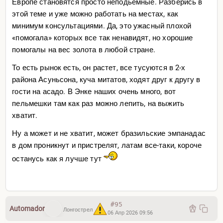
Европе становятся просто неподьемные. Разберись в
например на реддите passportbros Парагвай считают
этой теме и уже можно работать на местах, как
жемчужиной среди латама потому что там девчонки
минимум консультациями. Да, это ужасный плохой
сами на шею кидаются по 5-6 свиданий в день, кто
«помогала» которых все так ненавидят, но хорошие
знает может найти там Парагваечку и жить до конца
помогалы на вес золота в любой стране.
дней своих на ферме копаться у себя, вполне себе
То есть рынок есть, он растет, все тусуются в 2-х
вариант
района Асуньсона, куча митатов, ходят друг к другу в
Так что списывать Парагвай со счетов я бы не стал.
гости на асадо. В Энке наших очень много, вот
пельмешки там как раз можно лепить, на выжить
Главное уехать, хоть с каким-то запасом, а там по ходу
хватит.
уже разбираться. В любом случае будет сложно.
Сколько денег с собой не возьми
их все равно не
Ну а может и не хватит, может бразильские эмпанадас
хватит
. Как план не просчитай все равно по песте
в дом проникнут и пристрелят, латам все-таки, короче
пойдет. Деньги улетают в первые 6 месяцев,
останусь как я лучше тут
гарантировано. В Тае знал пару которые продали
квартиру рассчитывая что им на пять лет хватит, через
год деньги закончилось. Работали потом нелегалами,
прятались, в итоге живут щас себе нормально
#95
Automador
Лонгострел
06 Апр 2026 09:56
работают, уже 15 лет как. Развелись правда