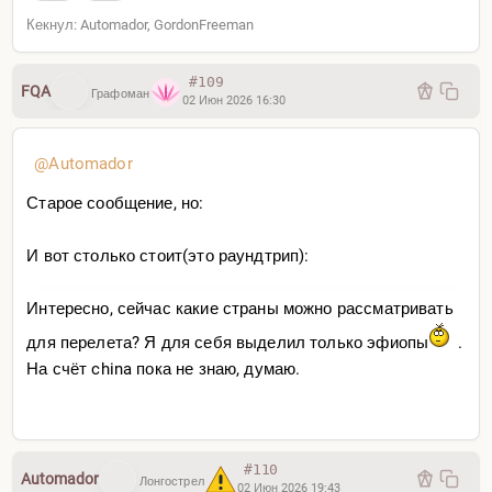
отношение к окружающим
Кекнул: Automador, GordonFreeman
Потому что
#109
FQA
Графоман
02 Июн 2026 16:30
Миролюбие важнее богатства и уровня жизни
@Automador
А вот
Старое сообщение, но:
Грусть, беспокойство, гнев и физическая боль чаще
И вот столько стоит(это раундтрип):
встречаются в более агрессивных странах
Интересно, сейчас какие страны можно рассматривать
Поэтому
для перелета? Я для себя выделил только эфиопы
.
На счёт china пока не знаю, думаю.
Положительные эмоции, такие как удовольствие и
чувство уважения, сильнее распространены в мирных
и спокойных странах. Важно, что эти связи остаются
значимыми даже после учета ВВП и уровня жизни
#110
Automador
Лонгострел
02 Июн 2026 19:43