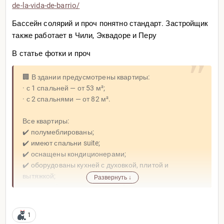
de-la-vida-de-barrio/
Бассейн солярий и проч понятно стандарт. Застройщик
также работает в Чили, Эквадоре и Перу
В статье фотки и проч
🏢 В здании предусмотрены квартиры:
· с 1 спальней — от 53 м²;
· с 2 спальнями — от 82 м².
Все квартиры:
✔️ полумеблированы;
✔️ имеют спальни suite;
✔️ оснащены кондиционерами;
✔️ оборудованы кухней с духовкой, плитой и
вытяжкой;
Развернуть ↓
✔️ имеют балконы с видом на Асунсьон.
🌇 Среди amenities:
1
· бассейн на крыше;