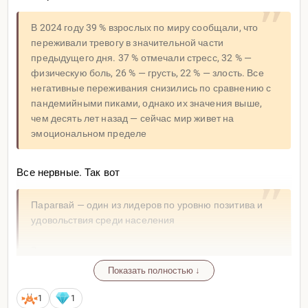
В 2024 году 39 % взрослых по миру сообщали, что
переживали тревогу в значительной части
предыдущего дня. 37 % отмечали стресс, 32 % —
физическую боль, 26 % — грусть, 22 % — злость. Все
негативные переживания снизились по сравнению с
пандемийными пиками, однако их значения выше,
чем десять лет назад — сейчас мир живет на
эмоциональном пределе
Все нервные. Так вот
Парагвай — один из лидеров по уровню позитива и
удовольствия среди населения
Здесь культура располагает к выражению позитивных
эмоций, и сегодня страна находится на втором месте
Показать полностью ↓
по количеству ежедневных положительных
впечатлений: смех, удовольствие и уважительное
1
1