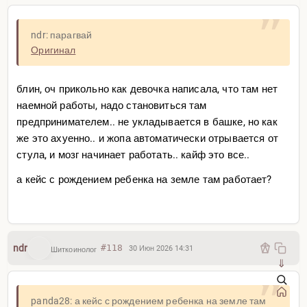
ndr: парагвай
Оригинал
блин, оч прикольно как девочка написала, что там нет
наемной работы, надо становиться там
предпринимателем.. не укладывается в башке, но как
же это ахуенно.. и жопа автоматически отрывается от
стула, и мозг начинает работать.. кайф это все..
а кейс с рождением ребенка на земле там работает?
ndr
#118
30 Июн 2026 14:31
Шиткоинолог
⇓
panda28: а кейс с рождением ребенка на земле там