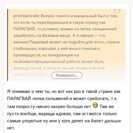
Я к тому что именно к Парагваю нужно отнестись
максимально серьезно, вариант «подняться с нуля»
promoprivate: Вопрос просто изначальный был о том,
может не выгореть. Мотивации могут не помочь.
что если ты перебираешься в такую страну как
ПАРАГВАЙ, то условно, можно на лепке пельменней
по пунктам:
заработать на базовые вещи. А я говорю — что
1. страна маленькая
именно Парагвай может не подойти для этого, страна
2. зарплаты на низкоквалифицированной работе низкие.
стабильная, хорошая, у неё много плюсов и
При этом специ там оплачиваются суммами с тремя
преимуществ, но конкуренция на
нулями в дол.
низкоквалифицированной работе может быть
3. самый большой город — Асу, но он блин меньше
запредельной, а оплаты за неё может еле-еле
любого рай центра в РФ, и возможностей тоже меньше
хватать на ренту.
Развернуть ↓
(это я сравниваю, не для того что бы отговорить
Оригинал
остаться, а что бы понимание было)
Я понимаю о чем ты, но вот как раз в такой стране как
4. местные релоканты, и до войны, и после, всегда
ПАРАГВАЙ лепка пельменей и может сработать, т.к.
говорили — именно Парагвай, не про то когда ты с 0
там попросту никого нахрен больше нет
Там же
едешь, именно тут это может не выгореть, вот и всё.
пусто вообще, жарища адовая, там остаются только
Мне кажется то, что кто-то там поднялся с 0, — это
самые упоротые ну или у кого денет на билет дальше
больше похоже на «ошибку выжившего».
нет.