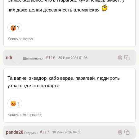
них даже целая деревня есть алеманская
1
Кекнул: Vorob
ndr
#116
30 Июн 2026 01:08
Шиткоинолог
Та вапче, эквадор, кабо верде, парагвай, люди хоть
узнают где это на карте
1
Кекнул: Automador
panda28
#117
30 Июн 2026 04:53
Голдман