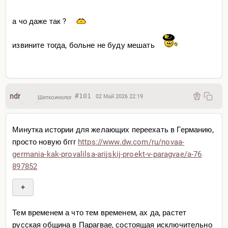
а чо даже так ?
извините тогда, больне не буду мешать
ndr
#101
02 Май 2026 22:19
Шиткоинолог
Минутка истории для желающих переехать в Германию,
просто новую бггг
https://www.dw.com/ru/novaa
-
germania-kak-provalilsa-ari
jskij-proekt-v-paragvae/a-76
897852
+
Тем временем а что тем временем, ах да, растет
русская община в Парагвае, состоящая исключительно