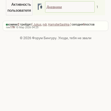
Активность
Дневники
1
пользователя
хомяки
2
·
трейдят
[
Jukus
,
ndr
,
HamsterSashka
]
·
сегодня
6
постов
пик
178
·
10 Мар 2026 04:25
© 2026 Форум Бингуру. Уходи, тебя не звали