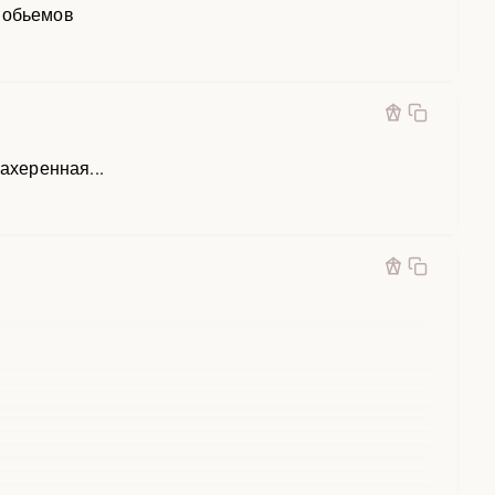
х обьемов
ахеренная...