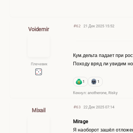
#62
21 Дек 2025 15:52
Voidemir
Кум.дельта падает при рос
Походу вряд ли увидим но
Плечевик
1
1
Кекнул: anotherone, Risky
#63
22 Дек 2025 07:14
Mixail
Mirage
Я наоборот зашёл отложе