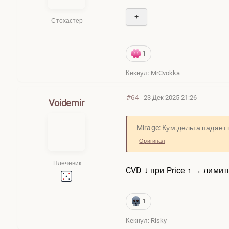
+
Стохастер
1
Кекнул: MrCvokka
#64
23 Дек 2025 21:26
Voidemir
Mirage: Кум.дельта падает
Оригинал
Плечевик
CVD ↓ при Price ↑ → лими
1
Кекнул: Risky