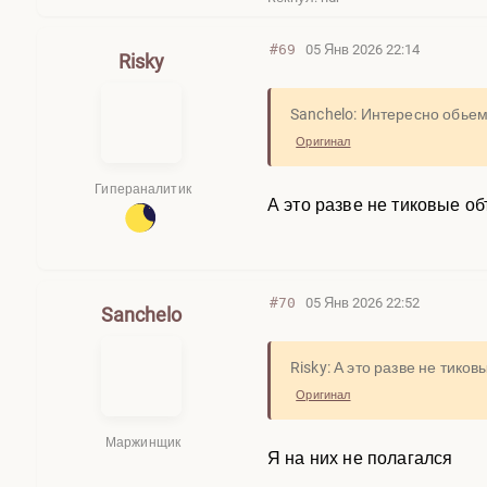
#69
05 Янв 2026 22:14
Risky
Sanchelo: Интересно обье
Оригинал
Гипераналитик
А это разве не тиковые о
#70
05 Янв 2026 22:52
Sanchelo
Risky: А это разве не тик
Оригинал
Маржинщик
Я на них не полагался