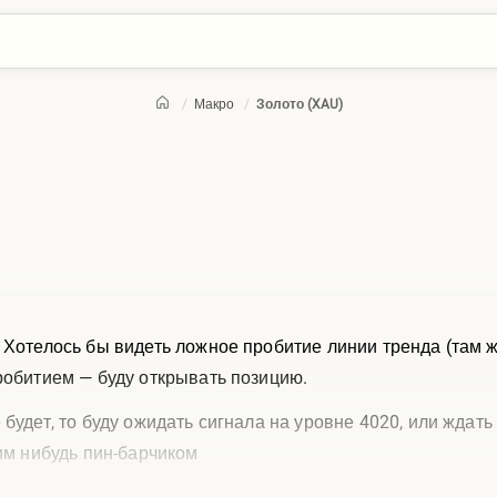
/
Макро
/
Золото (XAU)
 Хотелось бы видеть ложное пробитие линии тренда (там ж
робитием — буду открывать позицию.
будет, то буду ожидать сигнала на уровне 4020, или ждать
ким нибудь пин-барчиком