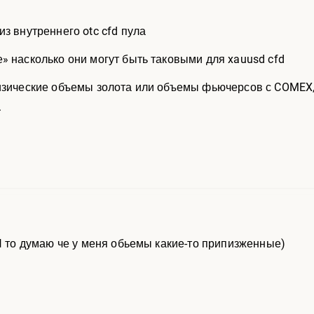
з внутреннего otc cfd пула
» насколько они могут быть таковыми для xauusd cfd
изические объемы золота или объемы фьючерсов с COMEX, э
.
 Я то думаю че у меня обьемы какие-то припизженные)