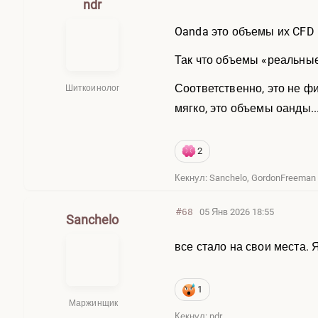
ndr
Oanda это объемы их CFD и
Так что объемы «реальные
Соответственно, это не ф
Шиткоинолог
мягко, это объемы оанды..
2
Кекнул: Sanchelo, GordonFreeman
#68
05 Янв 2026 18:55
Sanchelo
все стало на свои места.
1
Маржинщик
Кекнул: ndr