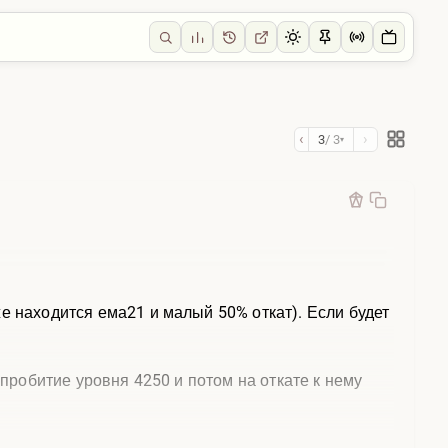
‹
›
3
/ 3
▾
е находится ема21 и малый 50% откат). Если будет
 пробитие уровня 4250 и потом на откате к нему