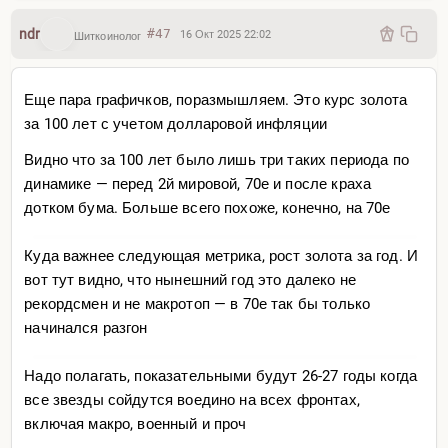
ndr
#47
16 Окт 2025 22:02
Шиткоинолог
Еще пара графичков, поразмышляем. Это курс золота
за 100 лет с учетом долларовой инфляции
Видно что за 100 лет было лишь три таких периода по
динамике — перед 2й мировой, 70е и после краха
дотком бума. Больше всего похоже, конечно, на 70е
Куда важнее следующая метрика, рост золота за год. И
вот тут видно, что нынешний год это далеко не
рекордсмен и не макротоп — в 70е так бы только
начинался разгон
Надо полагать, показательными будут 26-27 годы когда
все звезды сойдутся воедино на всех фронтах,
включая макро, военный и проч