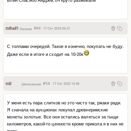
Блин Спасибо Андрей, оч круто разжевали
mihail1
#49
17 Окт 2025 06:57
Лосенок
С толпами очередей. Такое я конечно, покупать не буду.
Даже если в итоге и сходит на 10-20к
ndr
#50
17 Окт 2025 15:48
Шиткоинолог
У меня есть пара слитков но это чисто так, ржаки ради.
Я сначала на аукционах покупал древнеримские
монеты золотые. Все они остались валяться за тыщи
километров, какой-то ценности кроме прикола я в них не
вижу