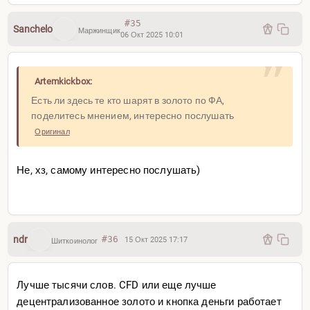
#35
Оставляю вас с этой мыслью.
Sanchelo
Маржинщик
06 Окт 2025 10:01
Надеюсь, теперь понятна общая идея —
и ответ на вопрос, когда (фундаментально)
продавать золото.
Artemkickbox:
Есть ли здесь те кто шарят в золото по ФА,
поделитесь мнением, интересно послушать
Оригинал
Не, хз, самому интересно послушать)
ndr
#36
15 Окт 2025 17:17
Шиткоинолог
Лучше тысячи слов. CFD или еще лучше
децентрализованное золото и кнопка деньги работает