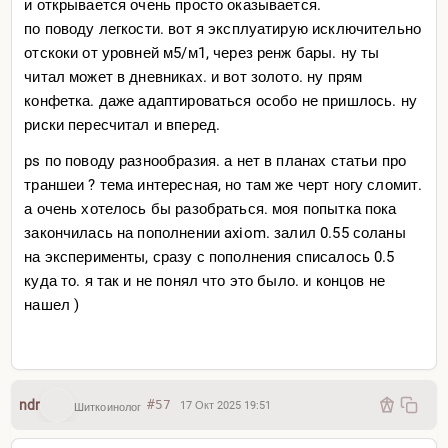
и открывается очень просто оказывается.
по поводу легкости. вот я эксплуатирую исключительно
отскоки от уровней м5/м1, через ренж бары. ну ты
читал может в дневниках. и вот золото. ну прям
конфетка. даже адаптироваться особо не пришлось. ну
риски пересчитал и вперед.
ps по поводу разнообразия. а нет в планах статьи про
траншеи ? тема интересная, но там же черт ногу сломит.
а очень хотелось бы разобраться. моя попытка пока
закончилась на пополнении axiom. залил 0.55 соланы
на эксперименты, сразу с пополнения списалось 0.5
куда то. я так и не понял что это было. и концов не
нашел )
ndr
#57
17 Окт 2025 19:51
Шиткоинолог