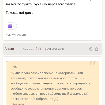
ты мог получить буханку черствого хлеба
Такое... not good
1
Кекнул: Aresm
Aresm
#46
16 Окт 2025 21:19
Свечкоед
ndr:
Лучше б они разбирались с нематериальными
активами, слиток золота самый дорогостоящий
вообще инструмент хеджа. Его затратно продавать,
вообще невозможно продать выгодно во время
любого замеса, он несет абсолютный физический
риск (потерял/отобрали и т.д.)
Оригинал