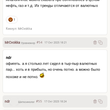
нефть, газ и т.д. Их тренды отличаются от валютных
1
Кекнул: MrCvokka
MrCvokka
#54
17 Окт 2025 18:21
Уровнемер
ndr
офигеть. а я столько лет сидел в тыр-пыр валютных
пар... хоть и в прибыль, но очень потно. а можно было
похоже и не потно.
ndr
#55
17 Окт 2025 18:24
Шиткоинолог