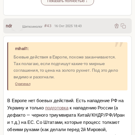
Показать полностью ↓
В таком случае сейчас это не ценовые рекорды —
масштабируя нынешний график через 10 лет в лог-
масштабе просто будет видно начало разбега
ndr
#43
16 Окт 2025 18:43
Шиткоинолог
mihail1:
Боевые действия в Европе, похоже заканчиваются.
Так полагаю, если подпишут какие-то мирные
соглашения, то цена на золото рухнет. Под это дело
видимо и разогнали.
Оригинал
В Европе нет боевых действий. Есть нападение РФ на
Украину и только
подготовка
к нападению России (а
дефакто — черного триумвирата Китай/КНДР/РФ/Иран
и т.д.) на ЕС. Со Штатами, которые процесс толкают
обеими руками (как делали перед 2й Мировой,