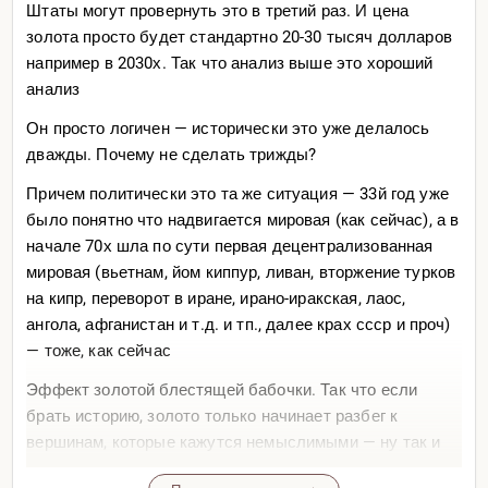
Штаты могут провернуть это в третий раз. И цена
золота просто будет стандартно 20-30 тысяч долларов
например в 2030х. Так что анализ выше это хороший
анализ
Он просто логичен — исторически это уже делалось
дважды. Почему не сделать трижды?
Причем политически это та же ситуация — 33й год уже
было понятно что надвигается мировая (как сейчас), а в
начале 70х шла по сути первая децентрализованная
мировая (вьетнам, йом киппур, ливан, вторжение турков
на кипр, переворот в иране, ирано-иракская, лаос,
ангола, афганистан и т.д. и тп., далее крах ссср и проч)
— тоже, как сейчас
Эффект золотой блестящей бабочки. Так что если
брать историю, золото только начинает разбег к
вершинам, которые кажутся немыслимыми — ну так и
раньше было