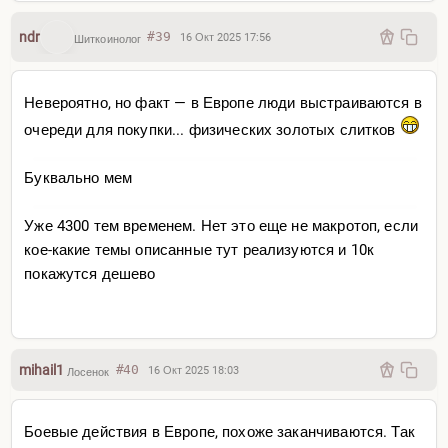
долг (что, конечно, звучит слишком пиздецово, на вряд
ли до такого дойдут), и тогда цена может дойти до 134
ndr
#39
16 Окт 2025 17:56
Шиткоинолог
000 за унцию, но мне это кажется уже чепухой
Невероятно, но факт — в Европе люди выстраиваются в
очереди для покупки... физических золотых слитков
Буквально мем
Уже 4300 тем временем. Нет это еще не макротоп, если
кое-какие темы описанные тут реализуются и 10к
покажутся дешево
mihail1
#40
16 Окт 2025 18:03
Лосенок
Боевые действия в Европе, похоже заканчиваются. Так