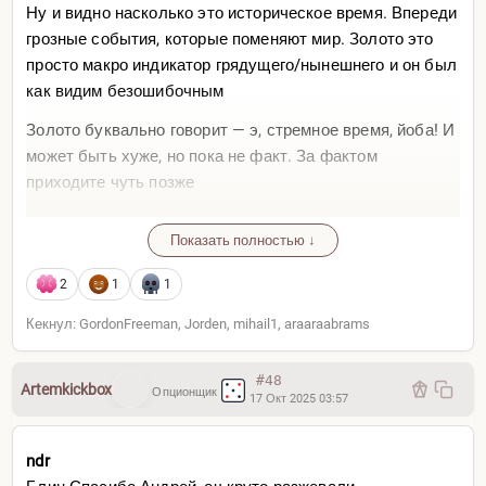
Ну и видно насколько это историческое время. Впереди
грозные события, которые поменяют мир. Золото это
просто макро индикатор грядущего/нынешнего и он был
как видим безошибочным
Золото буквально говорит — э, стремное время, йоба! И
может быть хуже, но пока не факт. За фактом
приходите чуть позже
Показать полностью ↓
2
1
1
Кекнул: GordonFreeman, Jorden, mihail1, araaraabrams
#48
Artemkickbox
Опционщик
17 Окт 2025 03:57
ndr