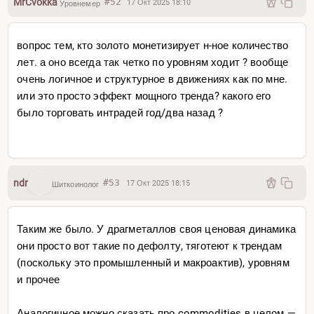
MrCvokka
#52
17 Окт 2025 18:10
Уровнемер
вопрос тем, кто золото монетизирует н-ное количество
лет. а оно всегда так четко по уровням ходит ? вообще
очень логичное и структурное в движениях как по мне.
или это просто эффект мощного тренда? какого его
было торговать интрадей год/два назад ?
ndr
#53
17 Окт 2025 18:15
Шиткоинолог
Таким же было. У драгметаллов своя ценовая динамика
они просто вот такие по дефолту, тяготеют к трендам
(поскольку это промышленный и макроактив), уровням
и прочее
Аналогичное можно сказать про commodities в целом —