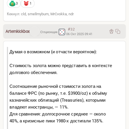
3
1
Кекнул: cld, smellmybum, MrCvokka, ndr
#32
Artemkickbox
Опционщик
06 Окт 2025 09:41
Думая о возможном (и отчасти вероятном):
Стоимость золота можно представить в контексте
долгового обеспечения.
Соотношение рыночной стоимости золота на
балансе ФРС (по рынку, т.е. $3900/oz) к объёму
казначейских облигаций (Treasuries), которыми
владеют иностранцы, — 11%.
Для сравнения: долгосрочное среднее — около
40%, а кризисные пики 1980-х достигали 135%.