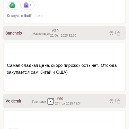
1
1
Кекнул: mihail1, Luke
#59
Sanchelo
Маржинщик
22 Окт 2025 12:30
Самая сладкая цена, скоро пирожок остынет. Отсюда
закупается сам Китай и США)
#60
Voidemir
Плечевик
27 Ноя 2025 19:34