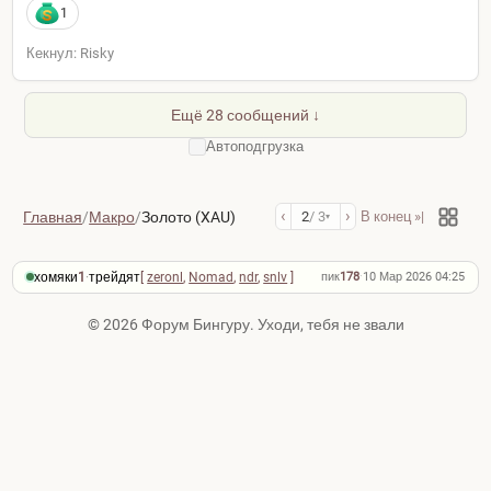
1
Кекнул: Risky
Ещё 28 сообщений ↓
Автоподгрузка
‹
›
Главная
/
Макро
/
Золото (XAU)
2
/ 3
В конец »|
▾
хомяки
1
·
трейдят
[
zeronl
,
Nomad
,
ndr
,
snlv
]
пик
178
·
10 Мар 2026 04:25
© 2026 Форум Бингуру. Уходи, тебя не звали