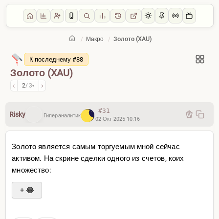
/
Макро
/
Золото (XAU)
Главная
/
Макро
К последнему #88
Золото (XAU)
‹
›
2
/ 3
▾
#31
Risky
Гипераналитик
02 Окт 2025 10:16
Золото является самым торгуемым мной сейчас
активом. На скрине сделки одного из счетов, коих
множество:
+ 😂