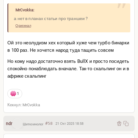
MrCvokka:
а нет в планах статьи про траншеи ?
Оригинал
Ой это неолудизм хех который хуже чем турбо бинарки
в 100 раз. Не хочется народ туда тащить совсем
Но кому надо достаточно взять BullX и просто посидеть
спокойно понаблюдать вначале. Так-то скальпинг он и в
африке скальпинг
1
Кекнул: MrCvokka
ndr
#58
21 Окт 2025 18:58
Шиткоинолог