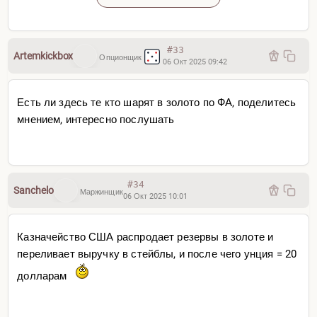
40% обеспечения (как большую часть XX века) →
$15 000/oz
#33
Artemkickbox
Опционщик
06 Окт 2025 09:42
135% кризисных → $48 000/oz
Есть ли здесь те кто шарят в золото по ФА, поделитесь
📉 Девальвация долга и валюты против золота —
мнением, интересно послушать
это и есть «золотое QE».
(Данные и идея — Люк Громен, FFTT)
#34
TRUMP: "YOU GROW YOURSELF OUT OF DEBT" –
Sanchelo
Маржинщик
06 Окт 2025 10:01
Bloomberg, 10/2/25
Казначейство США распродает резервы в золоте и
На развивающихся рынках всегда хуже с
переливает выручку в стейблы, и после чего унция = 20
маркетингом:
все говорят «девальвация», «реструктуризация»...
долларам
а надо говорить — «ВЫРАСТИ ИЗ ДОЛГОВ».
Никакого воображения.