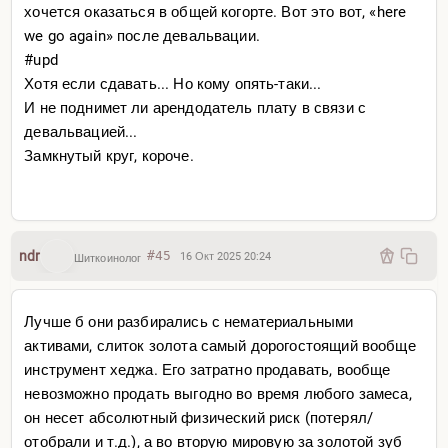
хочется оказаться в общей когорте. Вот это вот, «here
we go again» после девальвации.
#upd
Хотя если сдавать... Но кому опять-таки...
И не поднимет ли арендодатель плату в связи с
девальвацией...
Замкнутый круг, короче.
ndr
#45
16 Окт 2025 20:24
Шиткоинолог
Лучше б они разбирались с нематериальными
активами, слиток золота самый дорогостоящий вообще
инструмент хеджа. Его затратно продавать, вообще
невозможно продать выгодно во время любого замеса,
он несет абсолютный физический риск (потерял/
отобрали и т.д.), а во вторую мировую за золотой зуб