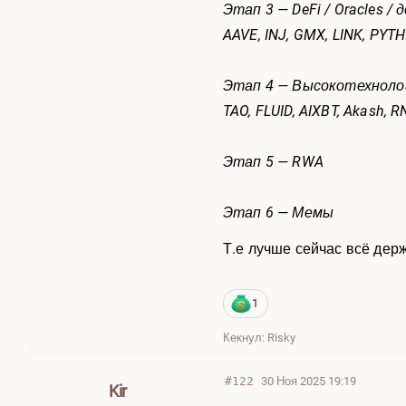
Этап 3 — DeFi / Oracles /
AAVE, INJ, GMX, LINK, PYTH
Этап 4 — Высокотехнологи
TAO, FLUID, AIXBT, Akash, R
Этап 5 — RWA
Этап 6 — Мемы
Т.е лучше сейчас всё дер
1
Кекнул: Risky
#122
30 Ноя 2025 19:19
Kir