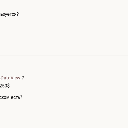
льзуется?
oDataView
?
 250$
ском есть?