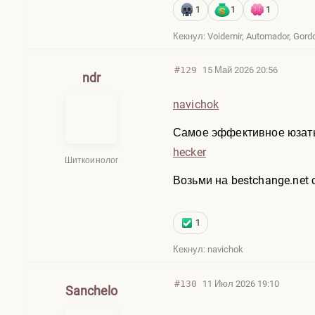
1
1
1
Кекнул: Voidemir, Automador, Gor
#129
15 Май 2026 20:56
ndr
navichok
Самое эффективное юзать 
hecker
Шиткоинолог
Возьми на bestchange.net
1
Кекнул: navichok
#130
11 Июл 2026 19:10
Sanchelo