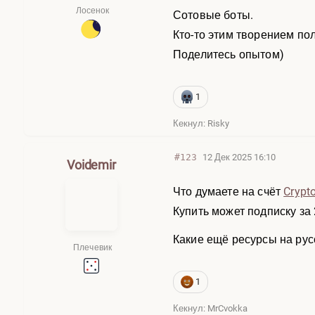
Лосенок
Сотовые боты.
Кто-то этим творением по
Поделитесь опытом)
1
Кекнул: Risky
#123
12 Дек 2025 16:10
Voidemir
Что думаете на счёт
Crypt
Купить может подписку за
Какие ещё ресурсы на рус
Плечевик
1
Кекнул: MrCvokka