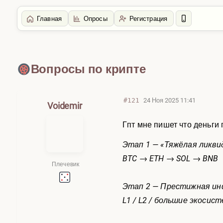
Главная
Опросы
Регистрация
Главная
/
Крипта
Вопросы по крипте
#121
24 Ноя 2025 11:41
Voidemir
Гпт мне пишет что деньги 
Этап 1 — «Тяжёлая ликви
BTC → ETH → SOL → BNB
Плечевик
Этап 2 — Престижная и
L1 / L2 / большие экосис