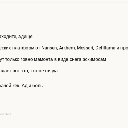
находите, адище
ских платформ от Nansen, Arkhem, Messari, Defillama и 
ут только говно мамонта в виде снега эскимосам
дает вот это, это же пизда
ачей кек. Ад и боль
reeman