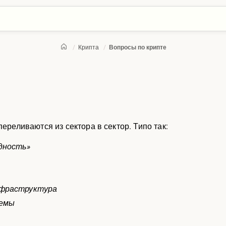
/
Крипта
/
Вопросы по крипте
переливаются из сектора в сектор. Типо так:
дность»
нфраструктура
темы