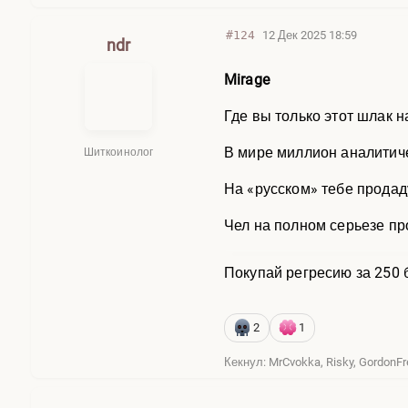
#124
12 Дек 2025 18:59
ndr
Mirage
Где вы только этот шлак 
В мире миллион аналитиче
Шиткоинолог
На «русском» тебе продад
Чел на полном серьезе про
Покупай регресию за 250 б
2
1
Кекнул: MrCvokka, Risky, GordonF