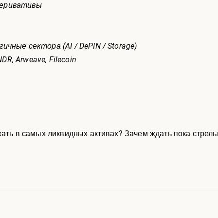
 деривативы
чные сектора (AI / DePIN / Storage)
NDR, Arweave, Filecoin
жать в самых ликвидных активах? Зачем ждать пока стрель