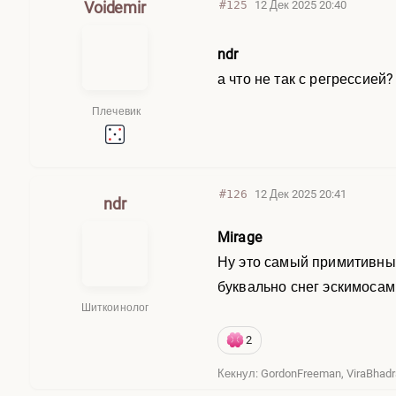
Voidemir
#125
12 Дек 2025 20:40
ndr
а что не так с регрессией
Плечевик
#126
12 Дек 2025 20:41
ndr
Mirage
Ну это самый примитивный 
буквально снег эскимосам
Шиткоинолог
2
Кекнул: GordonFreeman, ViraBhadr