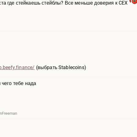
та где стейкаешь стейблы? Все меньше доверия к CEX
p.beefy.finance/
(выбрать Stablecoins)
 чего тебе нада
onFreeman