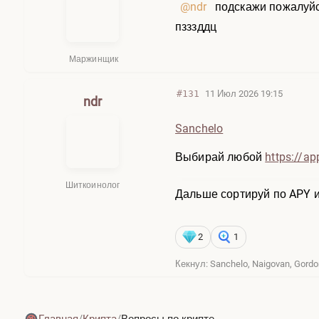
@ndr
подскажи пожалуйс
пзззддц
Маржинщик
#131
11 Июл 2026 19:15
ndr
Sanchelo
Выбирай любой
https://ap
Шиткоинолог
Дальше сортируй по APY и
2
1
Кекнул: Sanchelo, Naigovan, Gord
Главная
/
Крипта
/
Вопросы по крипте