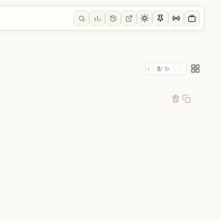
‹
›
5
/ 5
▾