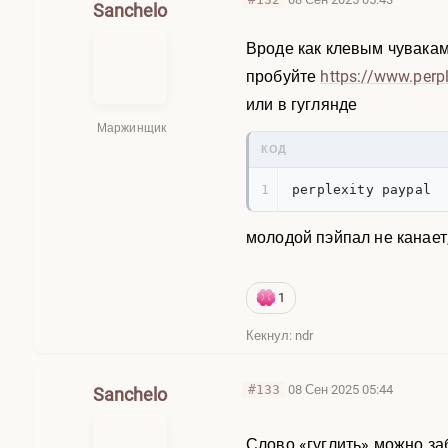
Sanchelo
Вроде как клевым чувакам 
пробуйте
https://www.perple
или в гуглянде
Маржинщик
КОД
1
perplexity paypal
молодой пэйпал не канает,
1
Кекнул: ndr
#133
08 Сен 2025 05:44
Sanchelo
Слово «гуглить» можно за