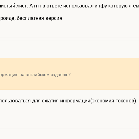
чистый лист. А гпт в ответе использовал инфу которую я 
роиде, бесплатная версия
формацию на английском задаешь?
ользоваться для сжатия информации(экономия токенов). Та