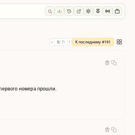
‹
›
5
/ 7
К последнему #191
▾
с первого номера прошли.