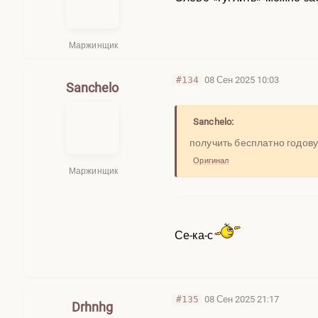
Маржинщик
#134
08 Сен 2025 10:03
Sanchelo
Sanchelo:
получить бесплатно годовую
Оригинал
Маржинщик
Се-ка-с
#135
08 Сен 2025 21:17
Drhnhg