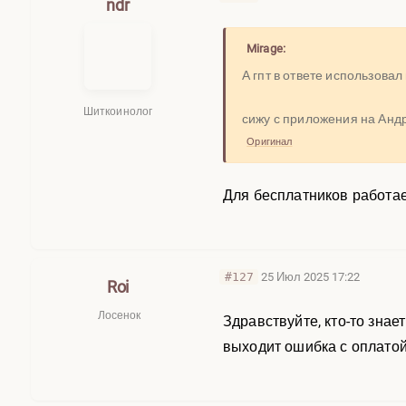
ndr
Mirage:
А гпт в ответе использова
Шиткоинолог
сижу с приложения на Анд
Оригинал
Для бесплатников работа
#127
25 Июл 2025 17:22
Roi
Лосенок
Здравствуйте, кто-то знает
выходит ошибка с оплатой