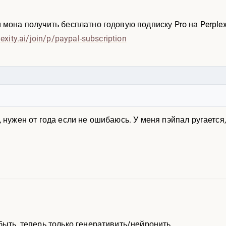
мона получить бесплатно годовую подписку Pro на Perplexi
xity.ai/j
oin/p/paypal-subscription
 нужен от года если не ошибаюсь. У меня пэйпал ругается
быть, теперь только генеративить/нейронить