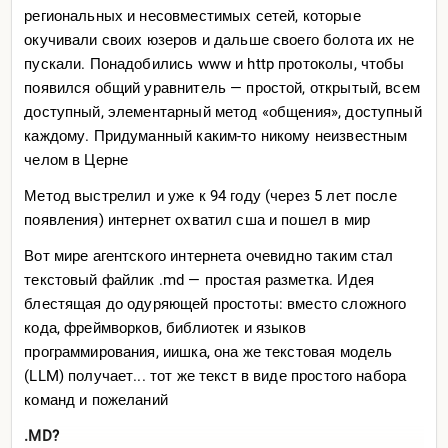
уже не отлипнуть
региональных и несовместимых сетей, которые
окучивали своих юзеров и дальше своего болота их не
Топик для вопросов/обсуждений
пускали. Понадобились www и http протоколы, чтобы
появился общий уравнитель — простой, открытый, всем
доступный, элементарный метод «общения», доступный
каждому. Придуманный каким-то никому неизвестным
челом в Церне
Метод выстрелил и уже к 94 году (через 5 лет после
появления) интернет охватил сша и пошел в мир
Вот мире агентского интернета очевидно таким стал
текстовый файлик .md — простая разметка. Идея
блестящая до одуряющей простоты: вместо сложного
кода, фреймворков, библиотек и языков
программирования, иишка, она же текстовая модель
(LLM) получает... тот же текст в виде простого набора
команд и пожеланий
.MD?