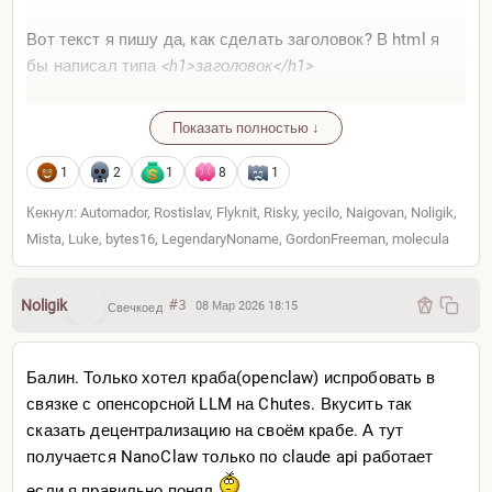
Вот текст я пишу да, как сделать заголовок? В html я
бы написал типа
<h1>заголовок</h1>
В .md?
Показать полностью ↓
# Заголовок
1
2
1
8
1
Все. MD это самый простой способ разметить чистый
текст. Его правила можно разместить на одной
Кекнул: Automador, Rostislav, Flyknit, Risky, yecilo, Naigovan, Noligik,
страничке
https://www.markdownguide.o
rg/cheat-sheet/
Mista, Luke, bytes16, LegendaryNoname, GordonFreeman, molecula
MD не нужны спецредакторы его можно писать хоть
ручкой, а сама идея — чтобы эту разметку можно было
Noligik
#3
08 Мар 2026 18:15
Свечкоед
прочитать хоть через 1000 лет ибо она интуитивно
понятна любому поколению людей. Масштабная, оч
Балин. Только хотел краба(openclaw) испробовать в
красивая идея. Но выстрелила она только с
связке с опенсорсной LLM на Chutes. Вкусить так
появлением гпт
сказать децентрализацию на своём крабе. А тут
Сейчас же .md вместо .txt стал стандартом в мире
получается NanoClaw только по claude api работает
иишек, которые, понятно, обожают структурированный
если я правильно понял.