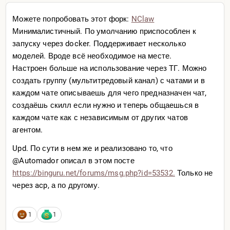
Для иишки это просто типа понятной инструкции, как в
меню — для омлета нужно 3 яйца, колбасу тоже добавь
Можете попробовать этот форк:
NClaw
на свое усмотрение
Минималистичный. По умолчанию приспособлен к
запуску через docker. Поддерживает несколько
https://github.com/anthropi
cs/skills/blob/main/skills/p
моделей. Вроде всё необходимое на месте.
df/SKILL.md?plain=1
Настроен больше на использование через ТГ. Можно
В этом же и радикальное отличие от программирования.
создать группу (мультитредовый канал) с чатами и в
В программировании компилятор построчно выполняет
каждом чате описываешь для чего предназначен чат,
инструкции в языке программирования. ИИ работает
создаёшь скилл если нужно и теперь общаешься в
радикально иначе — он сам решает, чего делать, его
каждом чате как с независимым от других чатов
нужно просто направлять и даже воспитывать, для чего
агентом.
скиллы и нужны
Upd. По сути в нем же и реализовано то, что
Но как? Простым языком без строчки кода, написанном
@Automador описал в этом посте
в том самом .md файлике
https://binguru.net/forums/
msg.php?id=53532.
Только не
через acp, а по другому.
Немножко воображения и что если LLM может
оперировать сотнями таких скиллов, автономно?
1
1
Получится примерно эквивалент человека которого
напичкали практическими знаниями