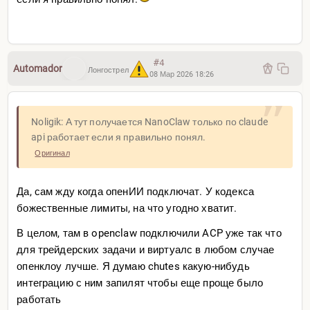
текст (ибо сами являются текстовыми)
Скиллы
Далее самое прикольное. Абсолютно все крабы это
#4
Automador
Лонгострел
просто текстовый файлик skill.md в папке /skills/
08 Мар 2026 18:26
Он настолько прост что даже официальная
документация
там нахрен не нужна. Это
Noligik: А тут получается NanoClaw только по claude
тупо.просто.текстовый.файли
к
api работает если я правильно понял.
Оригинал
Это кажется невероятно примитивным и таким и
является, примерно как html — запредельно
примитивный «язык» разметки. Как и .md
Да, сам жду когда опенИИ подключат. У кодекса
божественные лимиты, на что угодно хватит.
Возьмем следующий файл в папке клода:
В целом, там в openclaw подключили ACP уже так что
.claude/skills/get-money/sk
ill.md
для трейдерских задачи и виртуалс в любом случае
В клоде появится команда /get-money (по имени папки)
опенклоу лучше. Я думаю chutes какую-нибудь
и она запустит цепочку инструкций из skill.md где будет
интеграцию с ним запилят чтобы еще проще было
просто набор команд или даже просьб (кек).
работать