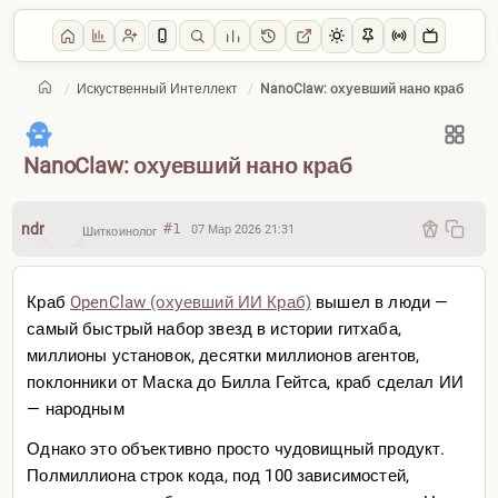
/
Искуственный Интеллект
/
NanoClaw: охуевший нано краб
Главная
/
Искуственный Интеллект
NanoClaw: охуевший нано краб
ndr
#1
07 Мар 2026 21:31
Шиткоинолог
Краб
OpenClaw (охуевший ИИ Краб)
вышел в люди —
самый быстрый набор звезд в истории гитхаба,
миллионы установок, десятки миллионов агентов,
поклонники от Маска до Билла Гейтса, краб сделал ИИ
— народным
Однако это объективно просто чудовищный продукт.
Полмиллиона строк кода, под 100 зависимостей,