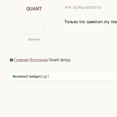
#39
02 Мар 2025 07:23
QUANT
Только что заметил эту те
Вечный
Главная
/
Болталка
/
Quant флуд
хомяки
2
·
трейдят
[
ndr
]