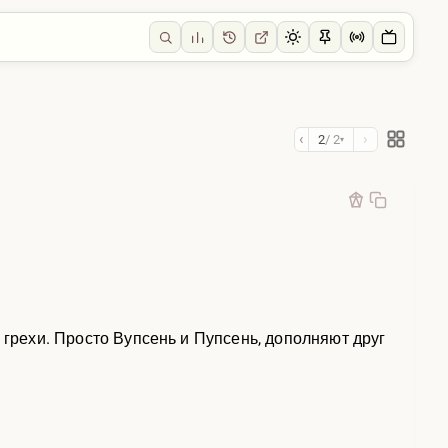
‹
›
2
/ 2
▾
 грехи. Просто Вупсень и Пупсень, дополняют друг