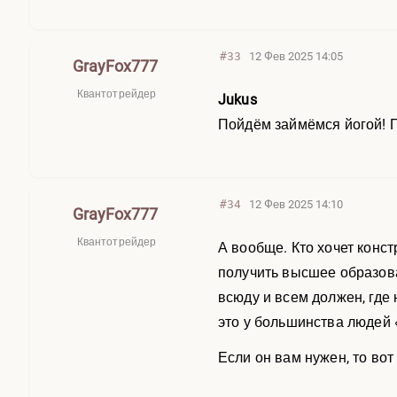
#33
12 Фев 2025 14:05
GrayFox777
Квантотрейдер
Jukus
Пойдём займёмся йогой! П
#34
12 Фев 2025 14:10
GrayFox777
Квантотрейдер
А вообще. Кто хочет конс
получить высшее образова
всюду и всем должен, где
это у большинства людей «
Если он вам нужен, то вот