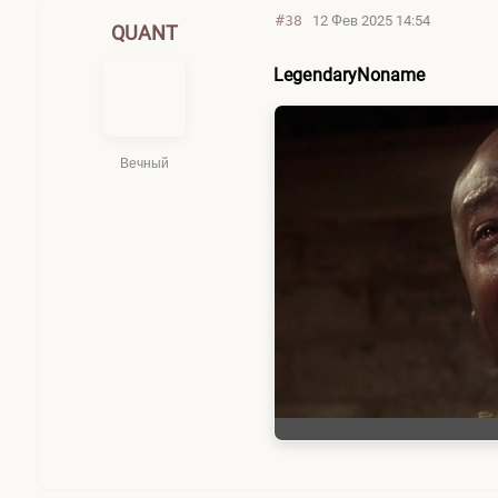
#38
12 Фев 2025 14:54
QUANT
LegendaryNoname
Вечный