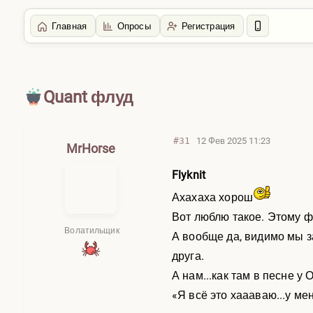
Главная
Опросы
Регистрация
Главная
/
Болталка
Quant флуд
#31
12 Фев 2025 11:23
MrHorse
Flyknit
Ахахаха хорош
Вот люблю такое. Этому 
Волатильщик
А вообще да, видимо мы з
друга.
А нам...как там в песне у
«Я всё это хаааваю...у ме