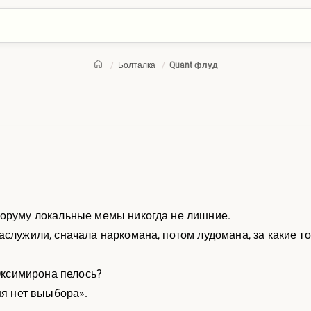
/
Болталка
/
Quant флуд
форуму локальные мемы никогда не лишние.
аслужили, сначала наркомана, потом лудомана, за какие то
 Оксимирона пелось?
ня нет выыбора».