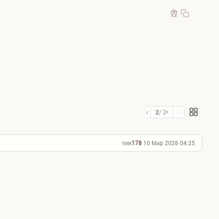
‹
›
2
/ 2
▾
пик
178
·
10 Мар 2026 04:25