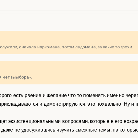
служили, сначала наркомана, потом лудомана, за какие то грехи.
ня нет выыбора».
орого есть рвение и желание что то поменять именно чер
 прикладываются и демонстрируются, это похвально. Ну и
щет экзистенциональными вопросами, которые в его возр
 даже не удосужившись изучить смежные темы, на которы