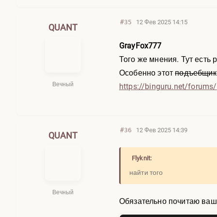
#35
12 Фев 2025 14:15
QUANT
GrayFox777
Того же мнения. Тут есть 
Особенно этот
подъебщик
Вечный
https://binguru.net/forums/
#36
12 Фев 2025 14:39
QUANT
Flyknit:
найти того
Вечный
Обязательно почитаю ваш