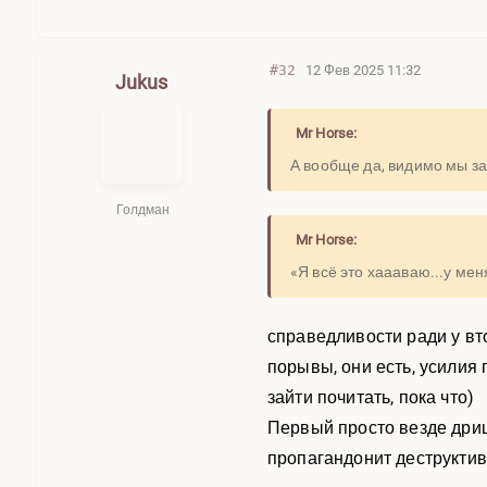
#32
12 Фев 2025 11:32
Jukus
Mr Horse:
А вообще да, видимо мы за
Голдман
Mr Horse:
«Я всё это хаааваю...у ме
справедливости ради у вт
порывы, они есть, усилия
зайти почитать, пока что)
Первый просто везде дри
пропагандонит деструктив