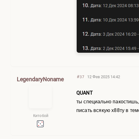
#37
12 Фев 2025 14:42
LegendaryNoname
QUANT
ты специально пакостишь,
писать всякую х88ту в 
Китобой