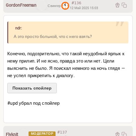
#136
GordonFreeman
Свингер
12 Май 2025 15:03
ndr:
А это просто больной, что с него взять?
Конечно, подозрительно, что такой неудобный ярлык к
нему прилип. И не ясно, правда это или нет. Цели
выяснить не было. Я поискал немного на ночь глядя —
не успел прикрепить к диалогу.
Показать спойлер
#upd убрал под спойлер
Меня песня заинтересовала:
#137
МОДЕРАТОР
Flyknit