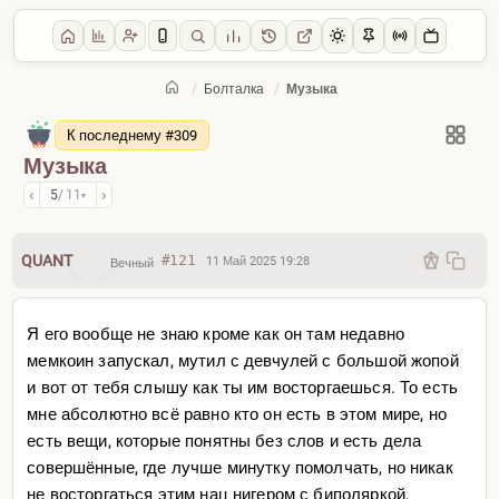
/
Болталка
/
Музыка
Главная
/
Болталка
К последнему #309
Музыка
‹
›
5
/ 11
▾
QUANT
#121
11 Май 2025 19:28
Вечный
Я его вообще не знаю кроме как он там недавно
мемкоин запускал, мутил с девчулей с большой жопой
и вот от тебя слышу как ты им восторгаешься. То есть
мне абсолютно всё равно кто он есть в этом мире, но
есть вещи, которые понятны без слов и есть дела
совершённые, где лучше минутку помолчать, но никак
не восторгаться этим нац нигером с биполяркой,