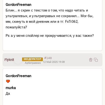
GordonFreeman
Блин... я скрин с текстом о том, что надо читать и
ультралевых, и ультраправых не сохранил... Мог бы,
мм, скинуть в мой дневник или в тг: FxTr362,
пожалуйста?
Ps а у меня спойлер не прокручивается, у вас также?
#140
МОДЕРАТОР
Flyknit
12 Май 2025 19:08
Арбитражник
GordonFreeman
murka
Да