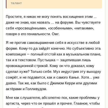
талант
Простите, я никак не могу понять восхищения этим ...
даже не знаю, как назвать ... на форуме. Вы чувствуете
себя «просвещёнными», «особенными», «нитакими»,
говоря о его гениальности. Омг.
https://www.forbes.com/site
Я не против самовыражения себя в искусстве в любой
s/maryroeloffs/2025/02/11/sh
opify-shuts-down-
форме. Кому-то да зайдёт конечно. Но субъективно эта
kanye-wests
-yeezy-site-after-days-of-se
lling-only-one-
композиция — полный отстой как в музыкальном плане,
thing-a-swast
ika-t-shirt/
так и в текстовом. Пустышка — зацепившая лишь
Когда-то ты для примера гугл тренды использовал,
провокационной строкой. Кому он что доказал, кому
тоже решил
сделал хуже? Только себе. Муз индустрия эту выходку
сожрёт, и не подавится, как и самого Канье. Хотя... уже
давно. Так же, как было с Джимом Керри или другими
актёрами и Голливудом.
Мне как слушателю, абсолютно пох, какие проблемы у
артиста, через что он прошёл и прочее. Главное, чтобы