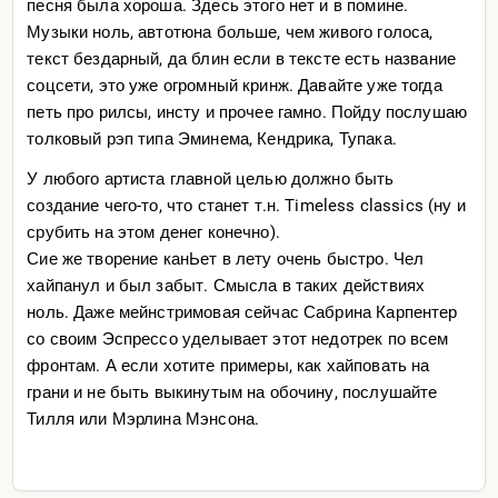
песня была хороша. Здесь этого нет и в помине.
Музыки ноль, автотюна больше, чем живого голоса,
текст бездарный, да блин если в тексте есть название
соцсети, это уже огромный кринж. Давайте уже тогда
петь про рилсы, инсту и прочее гамно. Пойду послушаю
толковый рэп типа Эминема, Кендрика, Тупака.
У любого артиста главной целью должно быть
создание чего-то, что станет т.н. Timeless classics (ну и
срубить на этом денег конечно).
Сие же творение канЬет в лету очень быстро. Чел
хайпанул и был забыт. Смысла в таких действиях
ноль. Даже мейнстримовая сейчас Сабрина Карпентер
со своим Эспрессо уделывает этот недотрек по всем
фронтам. А если хотите примеры, как хайповать на
грани и не быть выкинутым на обочину, послушайте
Тилля или Мэрлина Мэнсона.