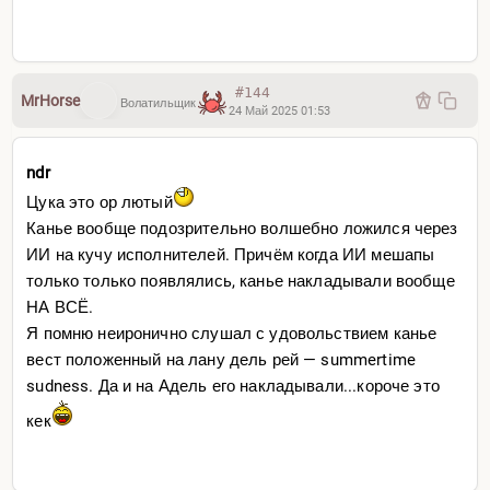
Прощай, прощай! Главное — не скучай...
Может встретимся и еще споем.
#144
MrHorse
Волатильщик
24 Май 2025 01:53
ndr
Цука это ор лютый
Канье вообще подозрительно волшебно ложился через
ИИ на кучу исполнителей. Причём когда ИИ мешапы
только только появлялись, канье накладывали вообще
НА ВСЁ.
Я помню неиронично слушал с удовольствием канье
вест положенный на лану дель рей — summertime
sudness. Да и на Адель его накладывали...короче это
кек