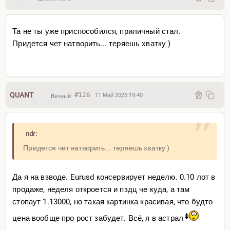
Та не ты уже приспособился, приличный стал.
Придется чет натворить... теряешь хватку )
QUANT
#126
11 Май 2025 19:40
Вечный
ndr:
Придется чет натворить... теряешь хватку )
Да я на взводе. Eurusd консервирует неделю. 0.10 лот в
продаже, неделя откроется и пздц че куда, а там
стопаут 1.13000, но такая картинка красивая, что будто
цена вообще про рост забудет. Всё, я в астрал