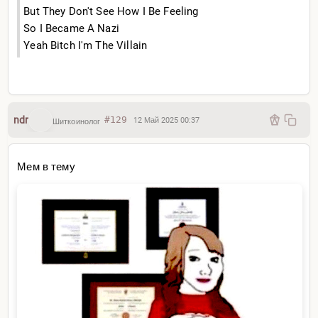
But They Don't See How I Be Feeling
So I Became A Nazi
Yeah Bitch I'm The Villain
ndr
#129
12 Май 2025 00:37
Шиткоинолог
Мем в тему