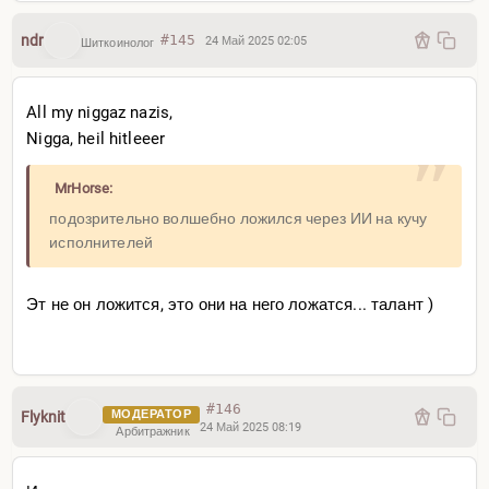
ndr
#145
24 Май 2025 02:05
Шиткоинолог
All my niggaz nazis,
Nigga, heil hitleeer
MrHorse:
подозрительно волшебно ложился через ИИ на кучу
исполнителей
Эт не он ложится, это они на него ложатся... талант )
#146
МОДЕРАТОР
Flyknit
24 Май 2025 08:19
Арбитражник