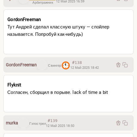
12 Май 2025 16:59
Арбитражник
GordonFreeman
Тут Андрей сделал классную штуку — спойлер
называется. Попробуй как-нибудь)
#138
GordonFreeman
Свингер
12 Май 2025 18:42
Flyknit
Согласен, сборщил в порыве. lack of time a bit
Там украдкой, что за всеми придут и умертвлят. А
по делу ничего нету. (Слушал пару раз — может
упустил что). Спойлерит будто бы.
#139
murka
Гэпострел
Я прочесал хронологию немного
12 Май 2025 18:50