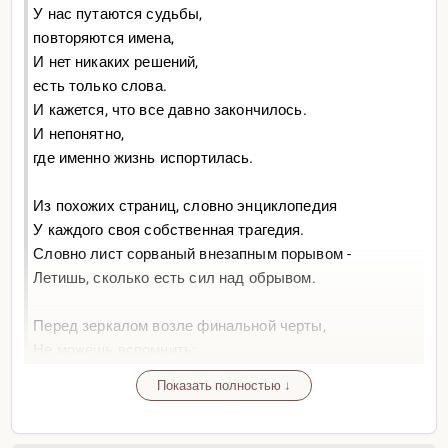
У нас путаются судьбы,
повторяются имена,
И нет никаких решений,
есть только слова.
И кажется, что все давно закончилось.
И непонятно,
где именно жизнь испортилась.
Из похожих страниц, словно энциклопедия
У каждого своя собственная трагедия.
Словно лист сорваный внезапным порывом -
Летишь, сколько есть сил над обрывом.
Перед зеркалом возле финальной черты,
Не можешь вспомнить:
ты это был или не ты.
Показать полностью ↓
И если есть Бог, то мы встретимся -
Мы обязательно встретимся.