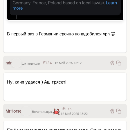
В первый раз в Германии срочно понадобился vpn 🤣
ndr
#134
12 Май 2025 13:12
Шиткоинолог
Ну, клип удался ) Аш трясет!
#135
MrHorse
Волатильщик
12 Май 2025 13:22