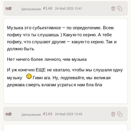
ndr
#148
24 Май 2025 13:41
Шиткоинолог
Музыка это субьективное — по определению. Всем
пофигу что ты слушаешь ) Какую-то херню. А тебе
пофигу, что слушают другие — какую-то херню. Так и
должно быть
Нет ничего более личного, чем музыка
И уж конечно ЕЩЕ не хватало, чтобы мы слушали одну
музыку
Гимн ага. Ну, подпевайте, мы великая
держава смерть влагам усраться нам бла бла
ndr
#149
24 Май 2025 13:43
Шиткоинолог