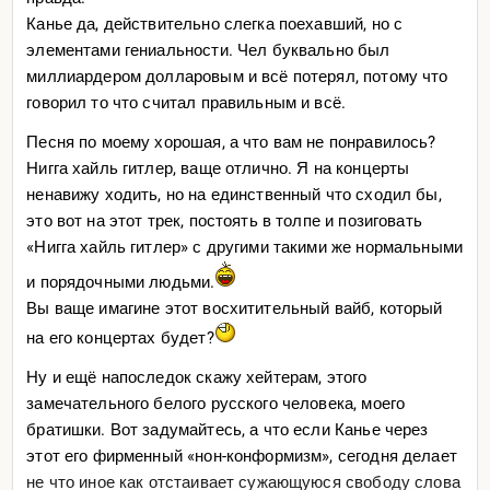
Канье да, действительно слегка поехавший, но с
элементами гениальности. Чел буквально был
миллиардером долларовым и всё потерял, потому что
говорил то что считал правильным и всё.
Песня по моему хорошая, а что вам не понравилось?
Нигга хайль гитлер, ваще отлично. Я на концерты
ненавижу ходить, но на единственный что сходил бы,
это вот на этот трек, постоять в толпе и позиговать
«Нигга хайль гитлер» с другими такими же нормальными
и порядочными людьми.
Вы ваще имагине этот восхитительный вайб, который
на его концертах будет?
Ну и ещё напоследок скажу хейтерам, этого
замечательного белого русского человека, моего
братишки. Вот задумайтесь, а что если Канье через
этот его фирменный «нон-конформизм», сегодня делает
не что иное как отстаивает сужающуюся свободу слова