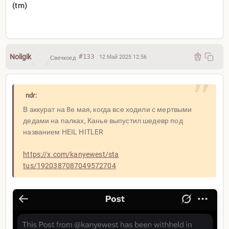
(tm)
Noligik
#133
12 Май 2025 12:56
Свечкоед
ndr:
В аккурат на 8е мая, когда все ходили с мертвыми
дедами на палках, Канье выпустил шедевр под
названием HEIL HITLER
https://x.com/kanyewest/sta
tus/1920387087049572704