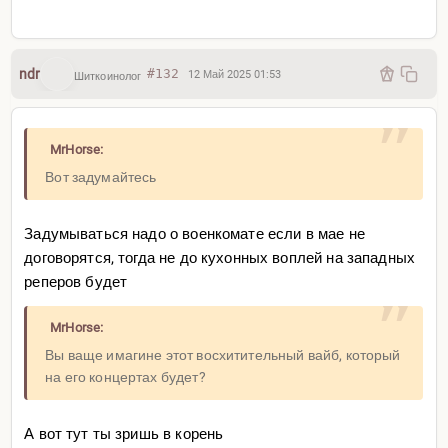
бояться выдавать экстравагантные точки зрения.
А его гей-рыбой обзывают из Южного Парка
ndr
#132
12 Май 2025 01:53
Шиткоинолог
MrHorse:
Вот задумайтесь
Задумываться надо о военкомате если в мае не
договорятся, тогда не до кухонных воплей на западных
реперов будет
MrHorse:
Вы ваще имагине этот восхитительный вайб, который
на его концертах будет?
А вот тут ты зришь в корень