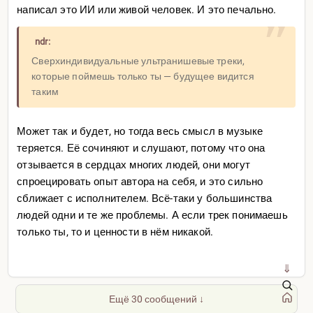
написал это ИИ или живой человек. И это печально.
ndr:
Сверхиндивидуальные ультранишевые треки,
которые поймешь только ты — будущее видится
таким
Возможно его загнали в угол и он использует
Может так и будет, но тогда весь смысл в музыке
отсавшийся в его арсенале амплуа сумасшедшего.
теряется. Её сочиняют и слушают, потому что она
Плохой маркетинг — тоже маркетинг.
отзывается в сердцах многих людей, они могут
Если всё же у него действительно расстройство, то
спроецировать опыт автора на себя, и это сильно
я, по чистой случайности, знаю, что оно из себя
сближает с исполнителем. Всё-таки у большинства
представляет. В момент человек может возомнить
людей одни и те же проблемы. А если трек понимаешь
себя всемогущим.
только ты, то и ценности в нём никакой.
https://www.marieclaire.ru/
psychology/khronologiya-
razv
odov-kane-uesta-kak-reper-pr
omenyal-lyubov-na-
⇓
perfomansy
/
Всё пошло наперекосяк после развода. Ну и
Ещё 30 сообщений ↓
диаграммы параллельно новостям о паре ходят.