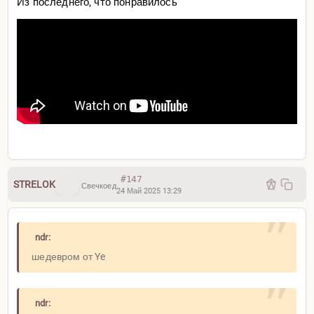
Из последнего, что понравилось
#147
STRELOK
Свечкоед
24 Май 2025 13:29
ndr:
шедевром от Ye
ndr: