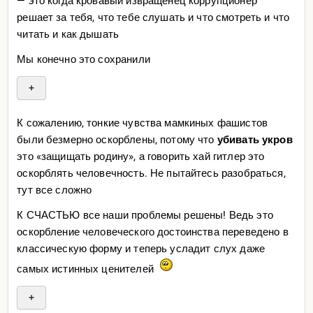
— это когда кровавый извращенец коррупционер
И каждый раз познаваясь в беде -
решает за тебя, что тебе слушать и что смотреть и что
Мы вроде бы вместе,
читать и как дышать
но каждый сам по себе.
Настоящих друзей
Мы конечно это сохранили
к концу пути не останется,
И карточный домик в итоге завалится.
+
Сделав петлю, возвращаюсь в начало -
К сожалению, тонкие чувства мамкиных фашистов
Оставаясь навек стоять у причала.
были безмерно оскорблены, потому что
убивать укров
Обнаружив все то, о чем хотелось забыть,
это «защищать родину», а говорить хай гитлер это
И нет больше тех, кем хочется быть.
оскорблять человечность. Не пытайтесь разобраться,
тут все сложно
Прощай, прощай! Может быть невзначай
К СЧАСТЬЮ все наши проблемы решены! Ведь это
Все останется на кругу своем.
оскорбление человеческого достоинства переведено в
Прощай, прощай! Главное — не скучай...
классическую форму и теперь усладит слух даже
Может встретимся и еще споем.
самых истинных ценителей
Прощай, прощай! Может быть невзначай
+
Все останется на кругу своем.