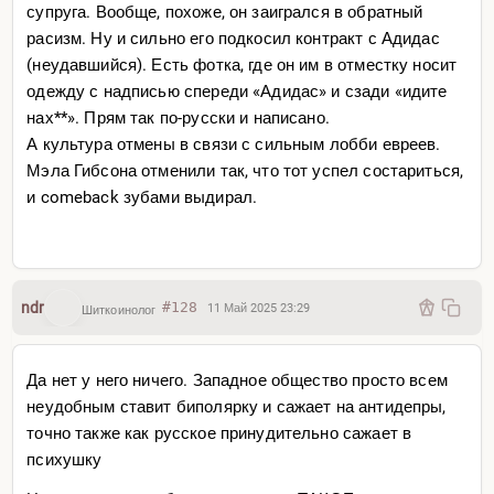
супруга. Вообще, похоже, он заигрался в обратный
расизм. Ну и сильно его подкосил контракт с Адидас
(неудавшийся). Есть фотка, где он им в отместку носит
одежду с надписью спереди «Адидас» и сзади «идите
нах**». Прям так по-русски и написано.
А культура отмены в связи с сильным лобби евреев.
Мэла Гибсона отменили так, что тот успел состариться,
и comeback зубами выдирал.
ndr
#128
11 Май 2025 23:29
Шиткоинолог
Да нет у него ничего. Западное общество просто всем
неудобным ставит биполярку и сажает на антидепры,
точно также как русское принудительно сажает в
психушку